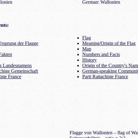
lonien
German: Wallonien
nts:
Flag
rsprung der Flagge
Meaning/Origin of the Flag
Map
Fakten
Numbers and Facts
History
es Landesnamens
Origin of the Country's Na
chige Gemeinschaft
German-speaking Communi
histe France
Parti Rattachiste France
Flagge von Wallonien – flag of Wal