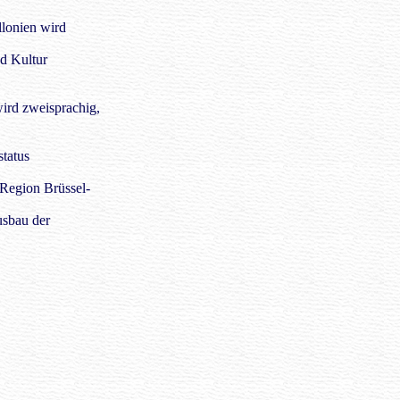
llonien wird
d Kultur
ird zweisprachig,
tatus
 Region Brüssel-
usbau der