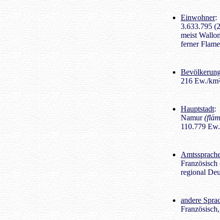
Einwohner
:
3.633.795 (
meist Wallo
ferner Flam
Bevölkerung
216 Ew./km
Hauptstadt
:
Namur
(flä
110.779 Ew.
Amtssprach
Französisch 
regional De
andere Spra
Französisch