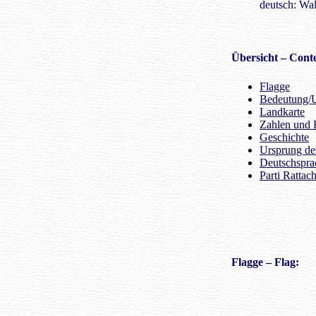
deutsch: Wal
Übersicht
– Conte
Flagge
Bedeutung/U
Landkarte
Zahlen und 
Geschichte
Ursprung d
Deutschspra
Parti Rattac
Flagge
– Flag: