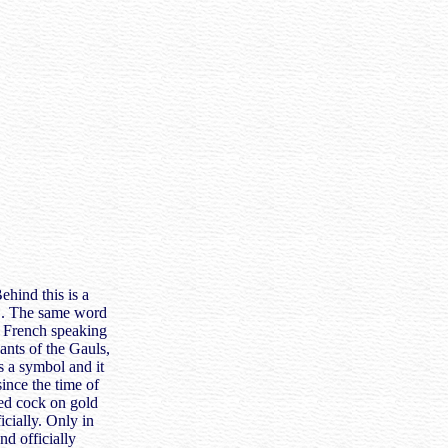
ehind this is a
 . The same word
e French speaking
nts of the Gauls,
s a symbol and it
ince the time of
red cock on gold
icially. Only in
nd officially