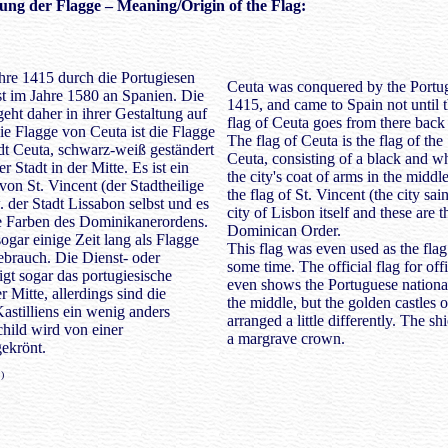
ung der Flagge – Meaning/Origin of the Flag:
hre 1415 durch die Portugiesen
Ceuta was conquered by the Portug
rst im Jahre 1580 an Spanien. Die
1415, and came to Spain not until 
eht daher in ihrer Gestaltung auf
flag of Ceuta goes from there back 
ie Flagge von Ceuta ist die Flagge
The flag of Ceuta is the flag of the
dt Ceuta, schwarz-weiß geständert
Ceuta, consisting of a black and w
Stadt in der Mitte. Es ist ein
the city's coat of arms in the middle
von St. Vincent (der Stadtheilige
the flag of St. Vincent (the city sai
 der Stadt Lissabon selbst und es
city of Lisbon itself and these are t
ie Farben des Dominikanerordens.
Dominican Order.
ogar einige Zeit lang als Flagge
This flag was even used as the flag
brauch. Die Dienst- oder
some time. The official flag for off
gt sogar das portugiesische
even shows the Portuguese national
 Mitte, allerdings sind die
the middle, but the golden castles o
stilliens ein wenig anders
arranged a little differently. The s
hild wird von einer
a margrave crown.
ekrönt.
)