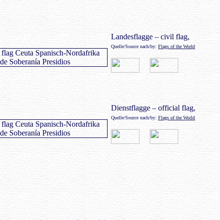
Landesflagge – civil flag,
Quelle/Source nach/by:
Flags of the World
Dienstflagge – official flag,
Quelle/Source nach/by:
Flags of the World