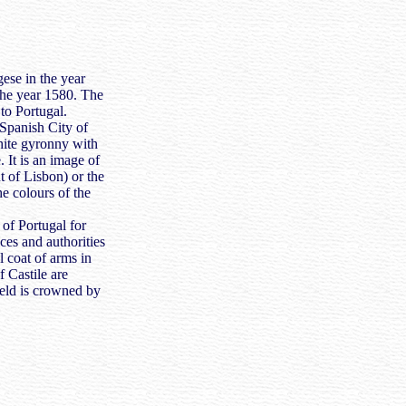
ese in the year
the year 1580. The
to Portugal.
 Spanish City of
hite gyronny with
. It is an image of
nt of Lisbon) or the
he colours of the
 of Portugal for
ices and authorities
 coat of arms in
f Castile are
hield is crowned by