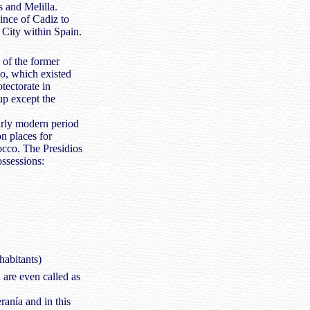
s and Melilla.
ince of Cadiz to
City within Spain.
a of the former
o, which existed
tectorate in
p except the
arly modern period
n places for
occo. The Presidios
ossessions:
habitants)
are even called as
anía and in this