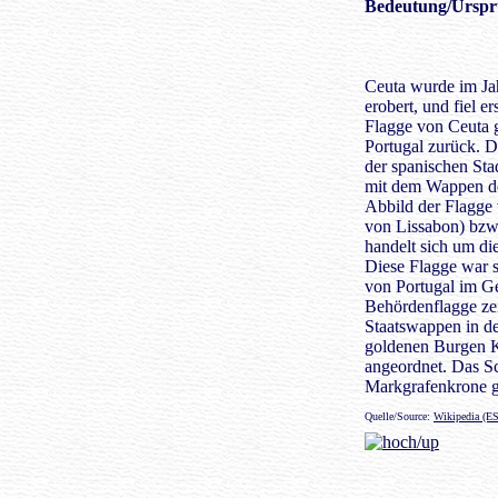
Bedeutung
/Urspr
Ceuta wurde im Ja
erobert, und fiel e
Flagge von Ceuta g
Portugal zurück. D
der spanischen Sta
mit dem Wappen der 
Abbild der Flagge 
von Lissabon) bzw.
handelt sich um d
Diese Flagge war s
von Portugal im Ge
Behördenflagge zei
Staatswappen in der
goldenen Burgen Ka
angeordnet. Das Sc
Markgrafenkrone g
Quelle/Source:
Wikipedia (ES