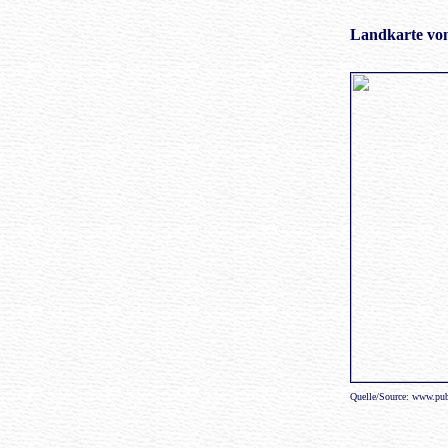
Landkarte vo
Quelle/Source: www.publ