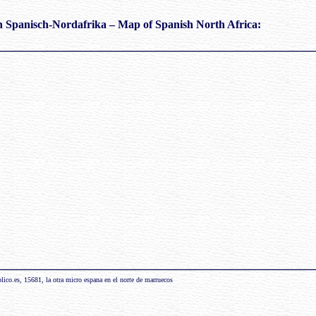
n Spanisch-Nordafrika
– Map of Spanish North Africa:
ico.es, 15681, la otra micro espana en el norte de marruecos