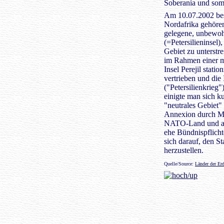
Soberanía und somi
Am 10.07.2002 bes
Nordafrika gehöre
gelegene, unbewohn
(=Petersilieninsel)
Gebiet zu unterstr
im Rahmen einer mi
Insel Perejil stati
vertrieben und di
("Petersilienkrieg"
einigte man sich kur
"neutrales Gebiet" 
Annexion durch Ma
NATO-Land und auf
ehe Bündnispflicht
sich darauf, den S
herzustellen.
Quelle/Source:
Länder der Er