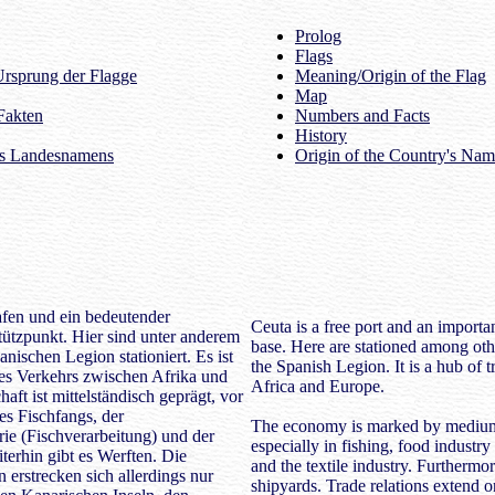
Prolog
Flags
rsprung der Flagge
Meaning/Origin of the Flag
Map
Fakten
Numbers and Facts
History
es Landesnamens
Origin of the Country's Na
hafen und ein bedeutender
Ceuta is a free port and an importa
stützpunkt. Hier sind unter anderem
base. Here are stationed among oth
nischen Legion stationiert. Es ist
the Spanish Legion. It is a hub of 
es Verkehrs zwischen Afrika und
Africa and Europe.
aft ist mittelständisch geprägt, vor
es Fischfangs, der
The economy is marked by medium-
rie (Fischverarbeitung) und der
especially in fishing, food industry
iterhin gibt es Werften. Die
and the textile industry. Furthermor
erstrecken sich allerdings nur
shipyards. Trade relations extend o