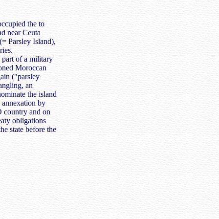
ccupied the to
nd near Ceuta
 (= Parsley Island),
ries.
part of a military
ationed Moroccan
gain ("parsley
angling, an
nominate the island
e annexation by
 country and on
aty obligations
the state before the