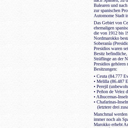
nach Spanien, zu d
Balearen und nach 
zur spanischen Pro
Automome Stadt in
Das Gebiet von Ceu
ehemaligen spanis
die von 1912 bis 19
Nordmarokko bestan
Soberanía (Presidi
Presidios waren se
Besitz befindliche,
Sträflinge an der
Presidios gehören 
Besitzungen:
• Ceuta (84.777 Ew
• Melilla (86.487 E
• Perejil (unbewoh
• Peñon de Velez 
• Alhucemas-Insel
• Chafarinas-Insel
(letztere drei zu
Manchmal werden d
immer noch als Spa
Marokko erhebt An