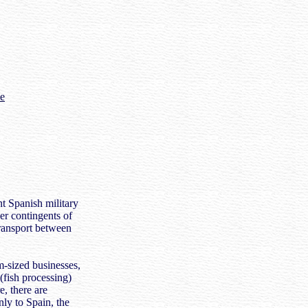
me
nt Spanish military
er contingents of
transport between
sized businesses,
 (fish processing)
e, there are
nly to Spain, the