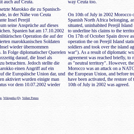
t auch auf Ceuta.
way Ceuta too.
etzte Marokko die zu Spanisch-
nde, in der Nähe von Ceuta
On 10th of July in 2002 Morocco o
te Insel Perejil
Spanish North Africa belonging, a
, um seine Ansprüche auf dieses
situated, uninhabited Perejil Island
eichen. Spanien hat am 17.10.2002
to underline his claims to the territo
litärischen Operation die auf der
On 17th of October Spain drove as 
onierten marokkanischen Soldaten
operation the on Perejil Island st
e Insel wieder übernommen
soldiers and took over the island a
). In Folge diplomatischer Querelen
war"). As a result of diplomatic wr
zzeitig darauf, die Insel als
agreement was reached briefly, to 
zu betrachten. Jedoch stellte die
as "neutral territory". However, th
rokko einen Angriff auf ein
Morocco was an attack on a NATO
 die Europäische Union dar, und
the European Union, and before tre
en aktiviert wurden einigte man
have been activated, the restore of 
tatus vor dem 10.07.2002 wieder
10th of July in 2002 was agreed.
de
,
Wikipedia (D)
,
Volker Preuss