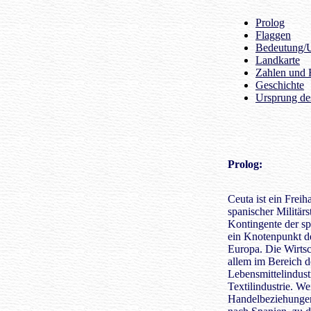
Prolog
Flaggen
Bedeutung/U
Landkarte
Zahlen und 
Geschichte
Ursprung d
Prolog
:
Ceuta ist ein Frei
spanischer Militär
Kontingente der spa
ein Knotenpunkt d
Europa. Die Wirtsch
allem im Bereich d
Lebensmittelindust
Textilindustrie. We
Handelbeziehungen 