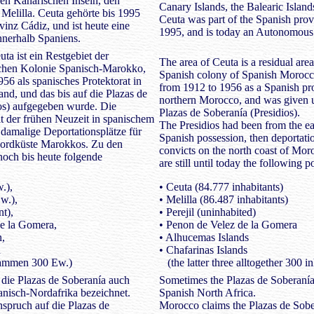
en Kanarischen Inseln, den
Canary Islands, the Balearic Island
Melilla. Ceuta gehörte bis 1995
Ceuta was part of the Spanish prov
vinz Cádiz, und ist heute eine
1995, and is today an Autonomous 
nerhalb Spaniens.
ta ist ein Restgebiet der
The area of Ceuta is a residual are
chen Kolonie Spanisch-Marokko,
Spanish colony of Spanish Morocc
56 als spanisches Protektorat in
from 1912 to 1956 as a Spanish pro
d, und das bis auf die Plazas de
northern Morocco, and was given u
os) aufgegeben wurde. Die
Plazas de Soberanía (Presidios).
it der frühen Neuzeit in spanischem
The Presidios had been from the e
 damalige Deportationsplätze für
Spanish possession, then deportatio
 Nordküste Marokkos. Zu den
convicts on the north coast of Mor
noch bis heute folgende
are still until today the following p
.),
• Ceuta (84.777 inhabitants)
w.),
• Melilla (86.487 inhabitants)
nt),
• Perejil (uninhabited)
de la Gomera,
• Penon de Velez de la Gomera
n,
• Alhucemas Islands
n
• Chafarinas Islands
sammen 300 Ew.)
(the latter three alltogether 300 in
ie Plazas de Soberanía auch
Sometimes the Plazas de Soberanía 
nisch-Nordafrika bezeichnet.
Spanish North Africa.
spruch auf die Plazas de
Morocco claims the Plazas de Sober