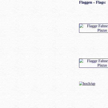
Flaggen
– Flags: