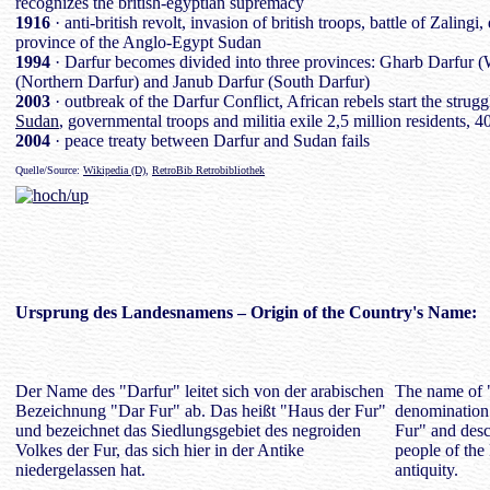
recognizes the british-egyptian supremacy
1916
· anti-british revolt, invasion of british troops, battle of Zaling
province of the Anglo-Egypt Sudan
1994
· Darfur becomes divided into three provinces: Gharb Darfur (
(Northern Darfur) and Janub Darfur (South Darfur)
2003
· outbreak of the Darfur Conflict, African rebels start the stru
Sudan
, governmental troops and militia exile 2,5 million residents, 4
2004
· peace treaty between Darfur and Sudan fails
Quelle/Source:
Wikipedia (D)
,
RetroBib Retrobibliothek
Ursprung des
Landesnamens
– Origin of the Country's Name:
Der Name des "Darfur" leitet sich von der arabischen
The name of "
Bezeichnung "Dar Fur" ab. Das heißt "Haus der Fur"
denomination
und bezeichnet das Siedlungsgebiet des negroiden
Fur" and desc
Volkes der Fur, das sich hier in der Antike
people of the 
niedergelassen hat.
antiquity.