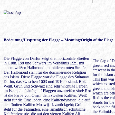
Bedeutung
/Ursprung der Flagge – Meaning/Origin of the Flag:
Die Flagge von Darfur zeigt drei horizontale Streifen
The flag of Da
in Grün, Rot und Schwarz im Verhältnis 1:2:1 mit
green, red and
einem weißen Halbmond im mittleren roten Streifen.
crescent in th
Der Halbmond steht für die dominierende Religion
for the Islam 
des Islam. Diese Flagge war die Flagge des Sultanats
This flag was 
Darfur, das zwischen 1603 und 1916 bestand. Rot,
which existe
Weiß, Grün und Schwarz sind sehr wichtige Farben
green, and bl
im Islam, die häufig auf Flaggen anzutreffen sind: Rot
which are oft
ist die Farbe von Omar, dem zweiten Kalifen; Weiß
Red is the co
steht für die Omajiaden, eine Kalifendynastie, die auf
stands for th
den fünften Kalifen Moawija I. zurückgeht; Grün
back to the fi
steht für die Fatimiden, eine ismailitisch-schiitische
the Fatimids, 
Kalifendynastie, die auf den vierten Kalifen Ali