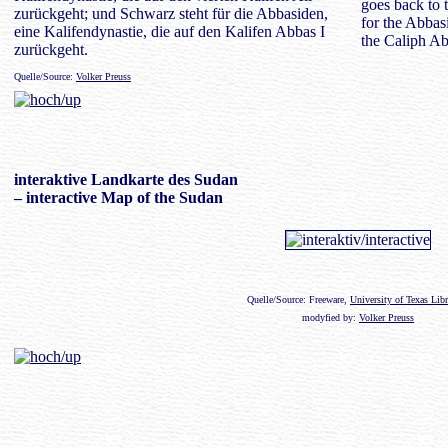
goes back to t
zurückgeht; und Schwarz steht für die Abbasiden,
for the Abbasi
eine Kalifendynastie, die auf den Kalifen Abbas I
the Caliph Ab
zurückgeht.
Quelle/Source:
Volker Preuss
interaktive
Landkarte
des Sudan
– interactive Map of the Sudan
Quelle/Source: Freeware,
University of Texas Libr
modyfied by:
Volker Preuss