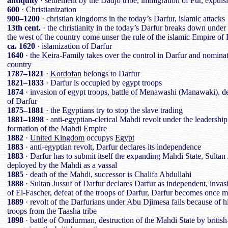
antiquity
· settlement by the Dadjo tribe, immigration of Fur, expul
600
· Christianization
900–1200
· christian kingdoms in the today’s Darfur, islamic attacks
13th cent.
· the christianity in the today’s Darfur breaks down under 
the west of the country come unser the rule of the islamic Empire 
ca. 1620
· islamization of Darfur
1640
· the Keira-Family takes over the control in Darfur and nominates
country
1787–1821
·
Kordofan
belongs to Darfur
1821–1833
· Darfur is occupied by egypt troops
1874
· invasion of egypt troops, battle of Menawashi (Manawaki), de
of Darfur
1875–1881
· the Egyptians try to stop the slave trading
1881–1898
· anti-egyptian-clerical Mahdi revolt under the leade
formation of the Mahdi Empire
1882
·
United Kingdom
occupys
Egypt
1883
· anti-egyptian revolt, Darfur declares its independence
1883
· Darfur has to submit itself the expanding Mahdi State, Sultan
deployed by the Mahdi as a vassal
1885
· death of the Mahdi, successor is Chalifa Abdullahi
1888
· Sultan Jussuf of Darfur declares Darfur as independent, invasi
of El-Fascher, defeat of the troops of Darfur, Darfur becomes once m
1889
· revolt of the Darfurians under Abu Djimesa fails because of h
troops from the Taasha tribe
1898
· battle of Omdurman, destruction of the Mahdi State by british