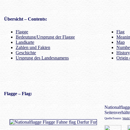
Übersicht
– Contents:
Flagge
Flag
Bedeutung/Ursprung der Flagge
Meaning
Landkarte
Map
Zahlen und Fakten
Number
Geschichte
History
Ursprung des Landesnamens
Origin 
Flagge
– Flag:
Nationalflagge
Seitenverhältn
Quelle/Source:
World