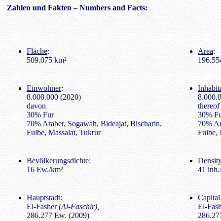
Zahlen
und Fakten – Numbers and Facts:
Fläche
:
Area
:
509.075 km²
196.554
Einwohner
:
Inhabit
8.000.000 (2020)
8.000.
davon
thereof
30% Fur
30% F
70% Araber, Sogawah, Bideajat, Bischarin,
70% Ar
Fulbe, Massalat, Tukrur
Fulbe, 
Bevölkerungsdichte
:
Density
16 Ew./km²
41 inh.
Hauptstadt
:
Capital
El-Fasher
(Al-Faschir),
El-Fas
286.277 Ew. (2009)
286.277