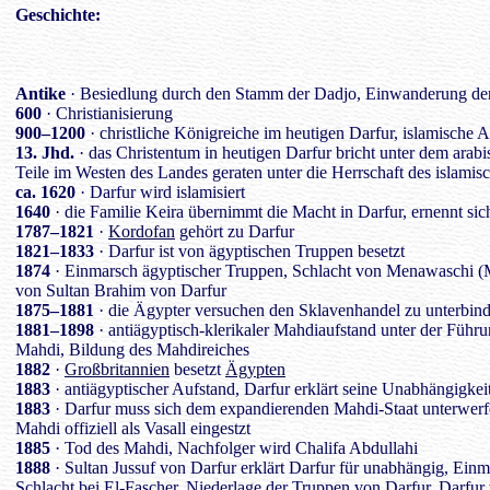
Geschichte
:
Antike
· Besiedlung durch den Stamm der Dadjo, Einwanderung der
600
· Christianisierung
900–1200
· christliche Königreiche im heutigen Darfur, islamische 
13. Jhd.
· das Christentum in heutigen Darfur bricht unter dem ara
Teile im Westen des Landes geraten unter die Herrschaft des islam
ca. 1620
· Darfur wird islamisiert
1640
· die Familie Keira übernimmt die Macht in Darfur, ernennt sic
1787–1821
·
Kordofan
gehört zu Darfur
1821–1833
· Darfur ist von ägyptischen Truppen besetzt
1874
· Einmarsch ägyptischer Truppen, Schlacht von Menawaschi (
von Sultan Brahim von Darfur
1875–1881
· die Ägypter versuchen den Sklavenhandel zu unterbin
1881–1898
· antiägyptisch-klerikaler Mahdiaufstand unter der F
Mahdi, Bildung des Mahdireiches
1882
·
Großbritannien
besetzt
Ägypten
1883
· antiägyptischer Aufstand, Darfur erklärt seine Unabhängigkei
1883
· Darfur muss sich dem expandierenden Mahdi-Staat unterwerf
Mahdi offiziell als Vasall eingestzt
1885
· Tod des Mahdi, Nachfolger wird Chalifa Abdullahi
1888
· Sultan Jussuf von Darfur erklärt Darfur für unabhängig, Ein
Schlacht bei El-Fascher, Niederlage der Truppen von Darfur, Darfur