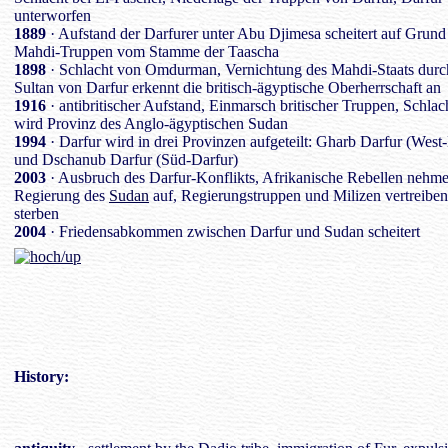
unterworfen
1889
· Aufstand der Darfurer unter Abu Djimesa scheitert auf Grun
Mahdi-Truppen vom Stamme der Taascha
1898
· Schlacht von Omdurman, Vernichtung des Mahdi-Staats durch 
Sultan von Darfur erkennt die britisch-ägyptische Oberherrschaft an
1916
· antibritischer Aufstand, Einmarsch britischer Truppen, Schlac
wird Provinz des Anglo-ägyptischen Sudan
1994
· Darfur wird in drei Provinzen aufgeteilt: Gharb Darfur (Wes
und Dschanub Darfur (Süd-Darfur)
2003
· Ausbruch des Darfur-Konflikts, Afrikanische Rebellen nehm
Regierung des
Sudan
auf, Regierungstruppen und Milizen vertreibe
sterben
2004
· Friedensabkommen zwischen Darfur und Sudan scheitert
History
: