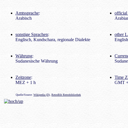
Amtssprache
:
officia
Arabisch
Arabia
sonstige Sprachen
:
other 
Englisch, Kundschara, regionale Dialekte
English
Währung
:
Curren
Sudanesische Währung
Sudane
Zeitzone
:
Time Z
MEZ + 1 h
GMT +
Quelle/Source:
Wikipedia (D)
,
RetroBib Retrobibliothek