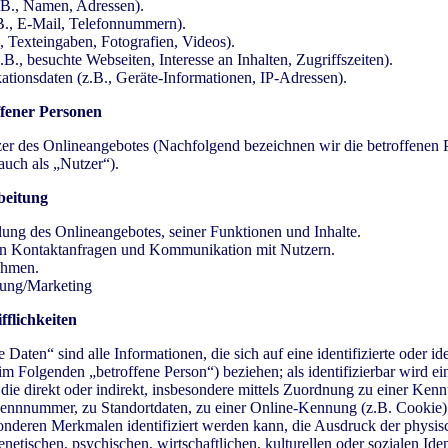
.B., Namen, Adressen).
B., E-Mail, Telefonnummern).
., Texteingaben, Fotografien, Videos).
B., besuchte Webseiten, Interesse an Inhalten, Zugriffszeiten).
tionsdaten (z.B., Geräte-Informationen, IP-Adressen).
ffener Personen
er des Onlineangebotes (Nachfolgend bezeichnen wir die betroffenen 
uch als „Nutzer“).
beitung
lung des Onlineangebotes, seiner Funktionen und Inhalte.
n Kontaktanfragen und Kommunikation mit Nutzern.
ahmen.
sung/Marketing
flichkeiten
aten“ sind alle Informationen, die sich auf eine identifizierte oder ide
im Folgenden „betroffene Person“) beziehen; als identifizierbar wird ei
die direkt oder indirekt, insbesondere mittels Zuordnung zu einer Ke
ennnummer, zu Standortdaten, zu einer Online-Kennung (z.B. Cookie)
nderen Merkmalen identifiziert werden kann, die Ausdruck der physis
netischen, psychischen, wirtschaftlichen, kulturellen oder sozialen Ident