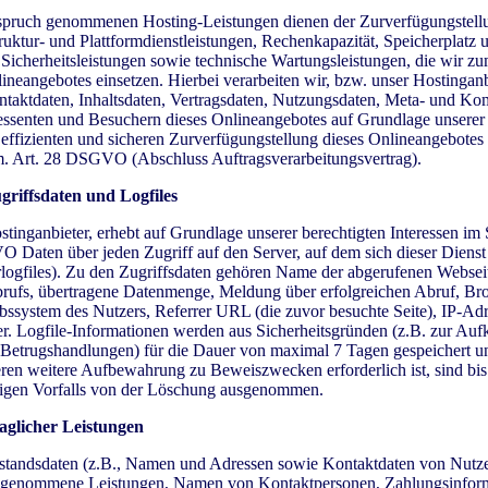
spruch genommenen Hosting-Leistungen dienen der Zurverfügungstell
truktur- und Plattformdienstleistungen, Rechenkapazität, Speicherplatz 
Sicherheitsleistungen sowie technische Wartungsleistungen, die wir 
lineangebotes einsetzen. Hierbei verarbeiten wir, bzw. unser Hostinganb
ntaktdaten, Inhaltsdaten, Vertragsdaten, Nutzungsdaten, Meta- und K
ssenten und Besuchern dieses Onlineangebotes auf Grundlage unserer 
r effizienten und sicheren Zurverfügungstellung dieses Onlineangebotes
m. Art. 28 DSGVO (Abschluss Auftragsverarbeitungsvertrag).
riffsdaten und Logfiles
stinganbieter, erhebt auf Grundlage unserer berechtigten Interessen im 
VO Daten über jeden Zugriff auf den Server, auf dem sich dieser Dienst
logfiles). Zu den Zugriffsdaten gehören Name der abgerufenen Websei
brufs, übertragene Datenmenge, Meldung über erfolgreichen Abruf, Br
ebssystem des Nutzers, Referrer URL (die zuvor besuchte Seite), IP-Ad
r. Logfile-Informationen werden aus Sicherheitsgründen (z.B. zur Auf
 Betrugshandlungen) für die Dauer von maximal 7 Tagen gespeichert 
eren weitere Aufbewahrung zu Beweiszwecken erforderlich ist, sind bis
ligen Vorfalls von der Löschung ausgenommen.
aglicher Leistungen
estandsdaten (z.B., Namen und Adressen sowie Kontaktdaten von Nutze
h genommene Leistungen, Namen von Kontaktpersonen, Zahlungsinfor