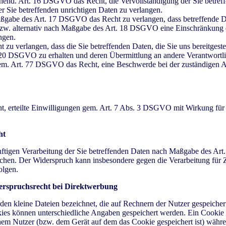
hend. Art. 16 DSGVO das Recht, die Vervollständigung der Sie betref
er Sie betreffenden unrichtigen Daten zu verlangen.
ßgabe des Art. 17 DSGVO das Recht zu verlangen, dass betreffende D
bzw. alternativ nach Maßgabe des Art. 18 DSGVO eine Einschränkung 
ngen.
 zu verlangen, dass die Sie betreffenden Daten, die Sie uns bereitgeste
20 DSGVO zu erhalten und deren Übermittlung an andere Verantwortli
gem. Art. 77 DSGVO das Recht, eine Beschwerde bei der zuständigen A
t, erteilte Einwilligungen gem. Art. 7 Abs. 3 DSGVO mit Wirkung für
ht
nftigen Verarbeitung der Sie betreffenden Daten nach Maßgabe des A
echen. Der Widerspruch kann insbesondere gegen die Verarbeitung für
olgen.
erspruchsrecht bei Direktwerbung
en kleine Dateien bezeichnet, die auf Rechnern der Nutzer gespeicher
ies können unterschiedliche Angaben gespeichert werden. Ein Cookie 
nem Nutzer (bzw. dem Gerät auf dem das Cookie gespeichert ist) währ