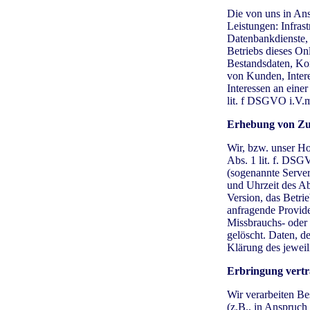
Die von uns in An
Leistungen: Infras
Datenbankdienste, 
Betriebs dieses On
Bestandsdaten, Ko
von Kunden, Intere
Interessen an eine
lit. f DSGVO i.V.
Erhebung von Zug
Wir, bzw. unser Ho
Abs. 1 lit. f. DSG
(sogenannte Server
und Uhrzeit des A
Version, das Betri
anfragende Provide
Missbrauchs- oder
gelöscht. Daten, d
Klärung des jewei
Erbringung vertr
Wir verarbeiten B
(z.B., in Anspruc