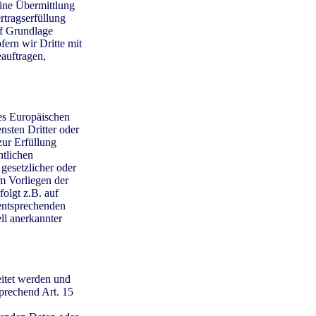
eine Übermittlung
rtragserfüllung
auf Grundlage
fern wir Dritte mit
auftragen,
es Europäischen
sten Dritter oder
zur Erfüllung
htlichen
 gesetzlicher oder
im Vorliegen der
olgt z.B. auf
 entsprechenden
ll anerkannter
eitet werden und
prechend Art. 15