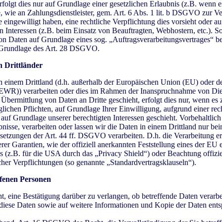
folgt dies nur auf Grundlage einer gesetzlichen Erlaubnis (z.B. wenn 
e, wie an Zahlungsdienstleister, gem. Art. 6 Abs. 1 lit. b DSGVO zur Ve
Sie eingewilligt haben, eine rechtliche Verpflichtung dies vorsieht oder 
n Interessen (z.B. beim Einsatz von Beauftragten, Webhostern, etc.). So
on Daten auf Grundlage eines sog. „Auftragsverarbeitungsvertrages“ be
f Grundlage des Art. 28 DSGVO.
n Drittländer
n einem Drittland (d.h. außerhalb der Europäischen Union (EU) oder d
(EWR)) verarbeiten oder dies im Rahmen der Inanspruchnahme von Dien
Übermittlung von Daten an Dritte geschieht, erfolgt dies nur, wenn es 
glichen Pflichten, auf Grundlage Ihrer Einwilligung, aufgrund einer rec
 auf Grundlage unserer berechtigten Interessen geschieht. Vorbehaltlich
bnisse, verarbeiten oder lassen wir die Daten in einem Drittland nur be
etzungen der Art. 44 ff. DSGVO verarbeiten. D.h. die Verarbeitung erf
er Garantien, wie der offiziell anerkannten Feststellung eines der EU
 (z.B. für die USA durch das „Privacy Shield“) oder Beachtung offizie
icher Verpflichtungen (so genannte „Standardvertragsklauseln“).
ffenen Personen
t, eine Bestätigung darüber zu verlangen, ob betreffende Daten verarb
diese Daten sowie auf weitere Informationen und Kopie der Daten ents