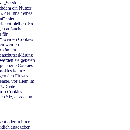
w. „Session-
achdem ein Nutzer
. der Inhalt eines
nt“ oder
ichert bleiben. So
gen aufsuchen.
 für
e“ werden Cookies
ten werden
ir können
enschutzerklärung
 werden sie gebeten
speicherte Cookies
Cookies kann zu
gen den Einsatz
enste, vor allem im
EU-Seite
 von Cookies
ten Sie, dass dann
ht oder in ihrer
cklich angegeben,