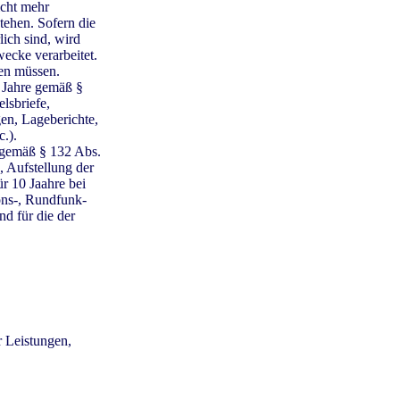
icht mehr
tehen. Sofern die
lich sind, wird
ecke verarbeitet.
den müssen.
 Jahre gemäß §
lsbriefe,
en, Lageberichte,
.).
J gemäß § 132 Abs.
 Aufstellung der
r 10 Jaahre bei
ons-, Rundfunk-
d für die der
r Leistungen,