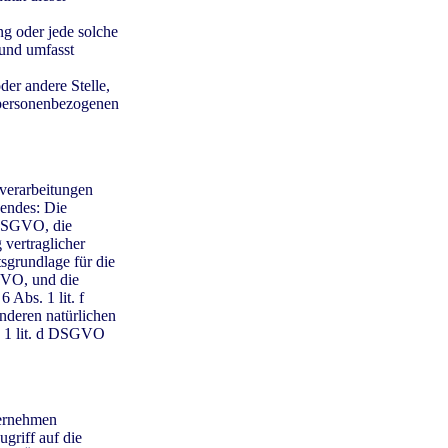
ng oder jede solche
und umfasst
der andere Stelle,
 personenbezogenen
verarbeitungen
gendes: Die
7 DSGVO, die
 vertraglicher
sgrundlage für die
SGVO, und die
 Abs. 1 lit. f
nderen natürlichen
. 1 lit. d DSGVO
ternehmen
ugriff auf die