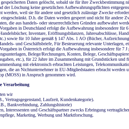
 gespeicherten Daten gelöscht, sobald sie für ihre Zweckbestimmung n
und der Löschung keine gesetzlichen Aufbewahrungspflichten entgegens
ht werden, weil sie für andere und gesetzlich zulässige Zwecke erforder
 eingeschränkt. D.h. die Daten werden gesperrt und nicht für andere Zw
Daten, die aus handels- oder steuerrechtlichen Gründen aufbewahrt wer
 Vorgaben in Deutschland erfolgt die Aufbewahrung insbesondere für 6
ndelsbücher, Inventare, Eröffnungsbilanzen, Jahresabschlüsse, Hande
tc.) sowie für 10 Jahre gemäß § 147 Abs. 1 AO (Bücher, Aufzeichnung
ndels- und Geschäftsbriefe, Für Besteuerung relevante Unterlagen, etc
Vorgaben in Österreich erfolgt die Aufbewahrung insbesondere für 7 
gsunterlagen, Belege/Rechnungen, Konten, Belege, Geschäftspapiere,
gaben, etc.), für 22 Jahre im Zusammenhang mit Grundstücken und fü
ammenhang mit elektronisch erbrachten Leistungen, Telekommunikati
gen, die an Nichtunternehmer in EU-Mitgliedstaaten erbracht werden un
op (MOSS) in Anspruch genommen wird.
e Verarbeitung
ten wir
.B., Vertragsgegenstand, Laufzeit, Kundenkategorie).
.B., Bankverbindung, Zahlungshistorie)
, Interessenten und Geschäftspartner zwecks Erbringung vertragliche
npflege, Marketing, Werbung und Marktforschung.