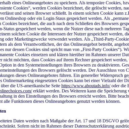
rhalb eines Onlineangebotes zu speichern. Als temporäre Cookies, bz
nsiente Cookies“, werden Cookies bezeichnet, die gelöscht werden, n
verlässt und seinen Browser schließt. In einem solchen Cookie kann z.B
em Onlineshop oder ein Login-Staus gespeichert werden. Als „permane
n Cookies bezeichnet, die auch nach dem Schließen des Browsers gespe
n-Status gespeichert werden, wenn die Nutzer diese nach mehreren Ta
inem solchen Cookie die Interessen der Nutzer gespeichert werden, die
g oder Marketingzwecke verwendet werden. Als „Third-Party-Cooki
ern als dem Verantwortlichen, der das Onlineangebot betreibt, angebo
 es nur dessen Cookies sind spricht man von „First-Party Cookies“). W
manente Cookies einsetzen und klären hierüber im Rahmen unserer Dat
zer nicht möchten, dass Cookies auf ihrem Rechner gespeichert werden,
Option in den Systemeinstellungen ihres Browsers zu deaktivieren. Ge
temeinstellungen des Browsers gelöscht werden. Der Ausschluss von 
kungen dieses Onlineangebotes führen. Ein genereller Widerspruch ge
 Onlinemarketing eingesetzten Cookies kann bei einer Vielzahl der Di
, über die US-amerikanische Seite
https://www.aboutads.info/
oder die 
nlinechoices.com/
erklärt werden. Des Weiteren kann die Speicherung
haltung in den Einstellungen des Browsers erreicht werden. Bitte beach
ht alle Funktionen dieses Onlineangebotes genutzt werden können.
ten
beiteten Daten werden nach Maßgabe der Art. 17 und 18 DSGVO gelösc
schränkt. Sofern nicht im Rahmen dieser Datenschutzerklärung ausdrü