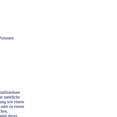
Personen
ntifizierbare
ne natürliche
nnung wie einem
 oder zu einem
chen,
ität dieser