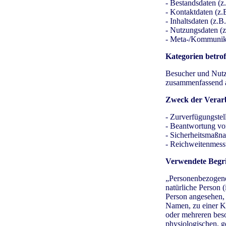
- Bestandsdaten (z
- Kontaktdaten (z.
- Inhaltsdaten (z.B
- Nutzungsdaten (z.
- Meta-/Kommunika
Kategorien betro
Besucher und Nutz
zusammenfassend a
Zweck der Verar
- Zurverfügungstel
- Beantwortung vo
- Sicherheitsmaßn
- Reichweitenmes
Verwendete Begrif
„Personenbezogene D
natürliche Person (
Person angesehen, 
Namen, zu einer K
oder mehreren beso
physiologischen, ge