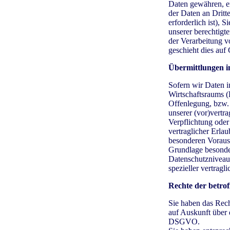
Daten gewähren, er
der Daten an Dritt
erforderlich ist), 
unserer berechtigte
der Verarbeitung v
geschieht dies au
Übermittlungen i
Sofern wir Daten i
Wirtschaftsraums 
Offenlegung, bzw. 
unserer (vor)vertra
Verpflichtung oder
vertraglicher Erlau
besonderen Vorauss
Grundlage besonder
Datenschutzniveaus
spezieller vertragl
Rechte der betro
Sie haben das Rech
auf Auskunft über 
DSGVO.