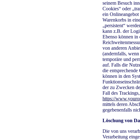
seinem Besuch inne
Cookies“ oder „tra
ein Onlineangebot 
Warenkorbs in ein
„persistent“ werde
kann z.B. der Logi
Ebenso können in e
Reichweitenmessun
von anderen Anbiet
(andernfalls, wenn
temporäre und per
auf. Falls die Nut
die entsprechende 
können in den Sys
Funktionseinschrän
der zu Zwecken des
Fall des Trackings
https://www.youro
mittels deren Absc
gegebenenfalls nic
Löschung von Da
Die von uns verar
Verarbeitung einge