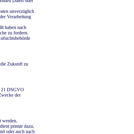
fenden Daten oder
aten unverzüglich
der Verarbeitung
llt haben nach
che zu fordern.
ufsichtsbehörde
 die Zukunft zu
rt. 21 DSGVO
 Zwecke der
t werden.
dient primär dazu,
end oder auch nach