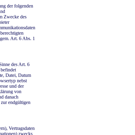
ung der folgenden
und
zum Zwecke des
ieter
ommunikationsdaten
berechtigten
 gem. Art. 6 Abs. 1
Sinne des Art. 6
 befindet
te, Datei, Datum
owsertyp nebst
resse und der
klärung von
und danach
 zur endgültigen
rn), Vertragsdaten
mationen) zwecks