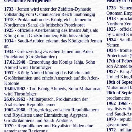
Geschichte Nordjemens
History of 
1733
· Yemen 
1733
· Jemen wird unter der Zaiditen-Dynastie
Ottoman Empir
vollständig vom Osmanischen Reich unabhängig
1918
· procla
1918
· Proklamation des Königreichs Jemen in
Northern Yeme
Nordjemen (Sana) als britisches Protektorat
1925
· offici
1925
· offizielle Anerkennung des Imams Jahja als
by United Kin
König durch Großbritannien, Bündnisverträge
1934
· Saudi-
1934
· Saudi-Arabien erkennt das Königreich Jemen
Yemen
an
1934
· fronti
1934
· Grenzvertrag zwischen Jemen und Aden-
Protectorate
Protektorat (Großbritannien)
17th of Febr
17.02.1948
· Ermordung des Königs Jahja, Sohn
son Ahmed be
Ahmed wird Thronfolger
1957
· King A
1957
· König Ahmed kündigt das Bündnis mit
United Kingd
Großbritannien und erhebt Anspruch auf die Aden-
19th of Sep
Kolonie
Muhammad be
19.09.1962
· Tod König Ahmeds, Sohn Muhammad
26th of Sep
wird Thronfolger
proclamation
26.09.1962
· Militärputsch, Proklamation der
1962–1968
· 
Arabischen Republik Jemen
royalists wit
1962–1968
· Bürgerkrieg zwischen Republikanern
and Saudi-Ar
und Royalisten unter Einmischung Ägyptens,
1970
· republ
Großbritanniens und Saudi-Arabiens
government
1970
· Republikaner und Royalisten bilden eine
1972
· milita
gemeinsame Regierung