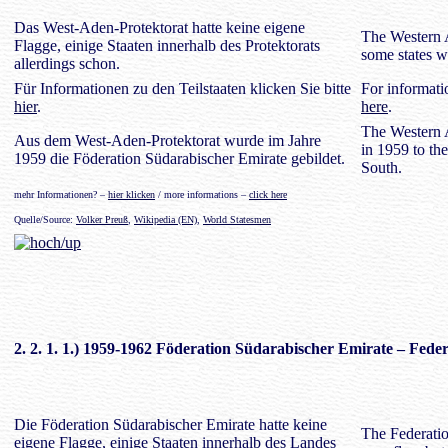
Das West-Aden-Protektorat hatte keine eigene
The Western A
Flagge, einige Staaten innerhalb des Protektorats
some states w
allerdings schon.
Für Informationen zu den Teilstaaten klicken Sie bitte
For informatio
hier
.
here
.
The Western A
Aus dem West-Aden-Protektorat wurde im Jahre
in 1959 to th
1959 die Föderation Südarabischer Emirate gebildet.
South.
mehr Informationen? –
hier klicken
/ more informations –
click here
Quelle/Source:
Volker Preuß
,
Wikipedia (EN)
,
World Statesmen
2. 2. 1. 1.) 1959-1962
Föderation Südarabischer Emirate
– Feder
Die Föderation Südarabischer Emirate hatte keine
The Federatio
eigene Flagge, einige Staaten innerhalb des Landes