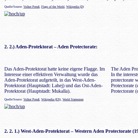
Quelle/Source:
Volker Preuß
,
Flags of the World
,
Wikipedia (D)
2. 2.)
Aden-Protektorat
– Aden Protectorate:
Das Aden-Protektorat hatte keine eigene Flagge. Im
The Aden Prot
Interesse einer effektiven Verwaltung wurde das
In the intere
Aden-Protektorat aufgeteilt, in das West-Aden-
protectorate 
Protektorat (Hauptstadt: Lahej) und das Ost-Aden-
Protectorate (
Protektorat (Hauptstadt: Mukalla).
Protectorate (
Quelle/Source:
Volker Preuß
,
Wikipedia (EN)
,
World Statesmen
2. 2. 1.)
West-Aden-Protektorat
– Western Aden Protectorate (1