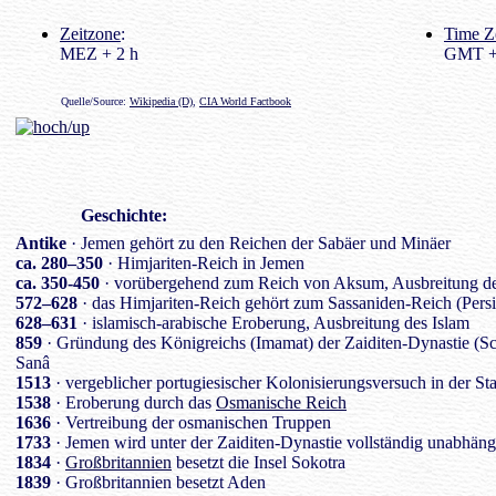
Zeitzone
:
Time Z
MEZ + 2 h
GMT +
Quelle/Source:
Wikipedia (D)
,
CIA World Factbook
Geschichte
:
Antike
· Jemen gehört zu den Reichen der Sabäer und Minäer
ca. 280–350
· Himjariten-Reich in Jemen
ca. 350-450
· vorübergehend zum Reich von Aksum, Ausbreitung de
572–628
· das Himjariten-Reich gehört zum Sassaniden-Reich (Pers
628–631
· islamisch-arabische Eroberung, Ausbreitung des Islam
859
· Gründung des Königreichs (Imamat) der Zaiditen-Dynastie (Schi
Sanâ
1513
· vergeblicher portugiesischer Kolonisierungsversuch in der St
1538
· Eroberung durch das
Osmanische Reich
1636
· Vertreibung der osmanischen Truppen
1733
· Jemen wird unter der Zaiditen-Dynastie vollständig unabhäng
1834
·
Großbritannien
besetzt die Insel Sokotra
1839
· Großbritannien besetzt Aden