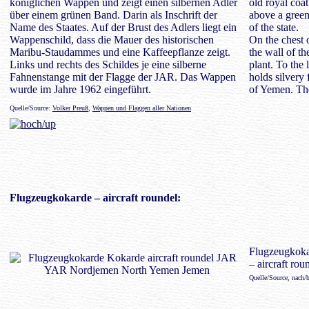
königlichen Wappen und zeigt einen silbernen Adler
old royal coa
über einem grünen Band. Darin als Inschrift der
above a green 
Name des Staates. Auf der Brust des Adlers liegt ein
of the state.
Wappenschild, dass die Mauer des historischen
On the chest 
Maribu-Staudammes und eine Kaffeepflanze zeigt.
the wall of t
Links und rechts des Schildes je eine silberne
plant. To the 
Fahnenstange mit der Flagge der JAR. Das Wappen
holds silvery 
wurde im Jahre 1962 eingeführt.
of Yemen. The
Quelle/Source:
Volker Preuß
,
Wappen und Flaggen aller Nationen
Flugzeugkokarde – aircraft roundel:
Flugzeugkok
– aircraft rou
Quelle/Source, nach/