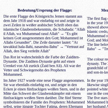
Bedeutung/Ursprung der Flagge:
Mean
Die erste Flagge des Königreichs Jemen stammt aus
The first fl
dem Jahr 1918 und war einfarbig rot und zeigte in
in the year 1
zwei Zeilen in weißer arabischer Schrift oben das
showed above 
islamische Glaubensbekenntnis, die Schahada: "Allah
Islamic credo
il Allah, wa Muhammad rasul Allah" → "Es gibt
Muhammad ras
keinen Gott ausgenommen den Gott; Mohammed ist
God; and Moh
Allahs Gesandter". Die Zeile darunter lautet: "At
The line belo
tawakkul hala-Ilahi, nasaruhu-Ilahu" → "Vertraut auf
Ilahu" → "Tru
Allah, den Sieg verleiht Allah"
Das Rot ist wahrscheinlich die Farbe der Zaiditen-
The colour red
Dynastie. Die Zaiditen-Dynastie geht auf einen
dynasty. The 
Urenkel von Ali zurück (Zaid ben Ali). Ali war der
grandchild of
Vetter und Schwiegersohn des Propheten
and son-in-l
Mohammed.
Im Jahre 1927 wurde eine neue Flagge angenommen.
In the year 1
Sie war ebenfalls einfarbig rot, und zeigte in den
likewise sing
Ecken je einen fünfzackigen weißen Stern, und in der
pointed white
Mitte das Schwert der Glaubenskämpfer mit einem
one in the cen
fünfzackigen weißen Stern darüber. Die fünf Sterne
The five stars
symbolisieren die Familie des Propheten: Mohammed
Mohammed him
selbst, seine jüngste Tochter Fatima, deren Ehemann
her husband A