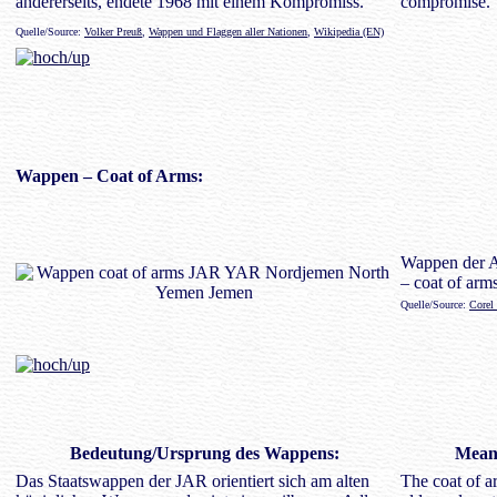
andererseits, endete 1968 mit einem Kompromiss.
compromise.
Quelle/Source:
Volker Preuß
,
Wappen und Flaggen aller Nationen
,
Wikipedia (EN)
Wappen
– Coat of Arms:
Wappen der A
– coat of arm
Quelle/Source:
Corel
Bedeutung/Ursprung des Wappens:
Meani
Das Staatswappen der JAR orientiert sich am alten
The coat of a