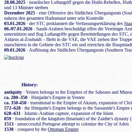
28.08.2025
· israelischer Luftangriff gegen die Huthi-Rebellen, Hu
und 13 Minister sterben
Dezember 2025
· eine Offensive des Südlichen Übergangsrats (Sout
nahezu den gesamten Hadramaut unter sein Kontrolle
03.01.2026
· der STC proklamiert die Verfassungserklärung des
Staa
06./07.01.2026
· Saudi-Arabien beschuldigt offen die Vereinigte A
unterstützen und flog Luftangriffe gegen Bereitstellungen des STC, 
Aidarus al-Zoubaidi – flieht in die VAE, die VAE ziehen ihre Trup
marschieren in die Gebiete des STC ein und erreichen die Hauptstad
09.01.2026
· Auflösung des Südlichen Übergangsrats (Southern Tran
History
:
antiquity
· Yemen belongs to the Empires of the Sabeans and Minea
ca. 280–350
· Himjarite's Empire in Yemen
ca. 350-450
· transitional to the Empire of Aksum, expansion of Chri
572–628
· the Himjarite's Empire belongs to the Sassanide's Empire 
628–631
· Islamic-Arabian capture, expansion of the Islam
859
· foundation of the kingdom (Imamate) of the Zaidite's dynasty (
1513
· unsuccessful Portugese attempt to colonize the City of Aden
1538
· conquest by the
Ottoman Empire