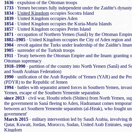
1636
· expulsion of the Ottoman troops
1733
· Yemen becomes fully independent under the Zaidite's dynasty
1834
·
United Kingdom
occupies Socotra Island
1839
· United Kingdom occupies Aden
1854
· United Kingdom occupies the Kuria-Muria Islands
1857
· United Kingdom occupies Perim Island
1871
· occupation of Northern Yemen (Sanâ) by the Ottoman Empir
1882–1905
· United Kingdom occupies the City of Aden region an
1904
· revolt against the Turks under leadership of the Zaidite's Ima
1905
· surrender of the Turkish troops
1911
· Treaty between the Ottoman Empire and the Imam: granting of
Ottoman supremacy
1918–1990
· partition of the country into North Yemen (Sanâ) and
and South Arabian Federation)
1990
· unification of the Arab Republic of Yemen (YAR) and the Pe
(PDYR) to the Republic of Jemen
1994
· battles with separatist armed forces in Southern Yemen, invas
Yemen, escape of the Southern Yemenite separatists
since 2013
· civil war, Houthi rebels (Shiites) from North Yemen, su
the government in Saná fleeing to Aden, Hadramaut comes temporaril
between act Southern Yemenite separatists (al-Hirak), who fought unt
government'
March 2015
· military intervention led by Saudi Arabia, involving t
Qatar, Kuwait, Jordan, Morocco, Sudan, United Arab Emirates, sup
Kingdom