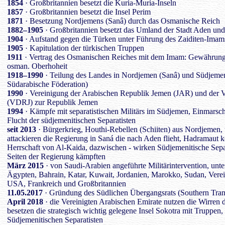
1854
· Großbritannien besetzt die Kuria-Muria-Inseln
1857
· Großbritannien besetzt die Insel Perim
1871
· Besetzung Nordjemens (Sanâ) durch das Osmanische Reich
1882–1905
· Großbritannien besetzt das Umland der Stadt Aden un
1904
· Aufstand gegen die Türken unter Führung des Zaiditen-Imam
1905
· Kapitulation der türkischen Truppen
1911
· Vertrag des Osmanischen Reiches mit dem Imam: Gewährung
osman. Oberhoheit
1918–1990
· Teilung des Landes in Nordjemen (Sanâ) und Südjeme
Südarabische Föderation)
1990
· Vereinigung der Arabischen Republik Jemen (JAR) und der 
(VDRJ) zur Republik Jemen
1994
· Kämpfe mit separatistischen Militärs im Südjemen, Einmarsc
Flucht der südjemenitischen Separatisten
seit 2013
· Bürgerkrieg, Houthi-Rebellen (Schiiten) aus Nordjemen, 
attackieren die Regierung in Saná die nach Aden flieht, Hadramaut
Herrschaft von Al-Kaida, dazwischen - wirken Südjemenitische Separa
Seiten der Regierung kämpften
März 2015
· von Saudi-Arabien angeführte Militärintervention, unte
Ägypten, Bahrain, Katar, Kuwait, Jordanien, Marokko, Sudan, Verein
USA, Frankreich und Großbritannien
11.05.2017
· Gründung des Südlichen Übergangsrats (Southern Tran
April 2018
· die Vereinigten Arabischen Emirate nutzen die Wirren 
besetzen die strategisch wichtig gelegene Insel Sokotra mit Truppen
Südjemenitischen Separatisten