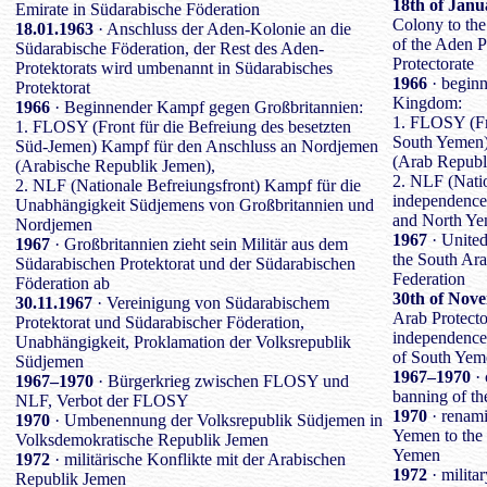
18th of Janu
Emirate in Südarabische Föderation
Colony to the
18.01.1963
· Anschluss der Aden-Kolonie an die
of the Aden P
Südarabische Föderation, der Rest des Aden-
Protectorate
Protektorats wird umbenannt in Südarabisches
1966
· beginn
Protektorat
Kingdom:
1966
· Beginnender Kampf gegen Großbritannien:
1. FLOSY (Fro
1. FLOSY (Front für die Befreiung des besetzten
South Yemen)
Süd-Jemen) Kampf für den Anschluss an Nordjemen
(Arab Republ
(Arabische Republik Jemen),
2. NLF (Natio
2. NLF (Nationale Befreiungsfront) Kampf für die
independence
Unabhängigkeit Südjemens von Großbritannien und
and North Y
Nordjemen
1967
· United
1967
· Großbritannien zieht sein Militär aus dem
the South Ara
Südarabischen Protektorat und der Südarabischen
Federation
Föderation ab
30th of Nov
30.11.1967
· Vereinigung von Südarabischem
Arab Protecto
Protektorat und Südarabischer Föderation,
independence,
Unabhängigkeit, Proklamation der Volksrepublik
of South Yem
Südjemen
1967–1970
· 
1967–1970
· Bürgerkrieg zwischen FLOSY und
banning of 
NLF, Verbot der FLOSY
1970
· renami
1970
· Umbenennung der Volksrepublik Südjemen in
Yemen to the
Volksdemokratische Republik Jemen
Yemen
1972
· militärische Konflikte mit der Arabischen
1972
· milita
Republik Jemen