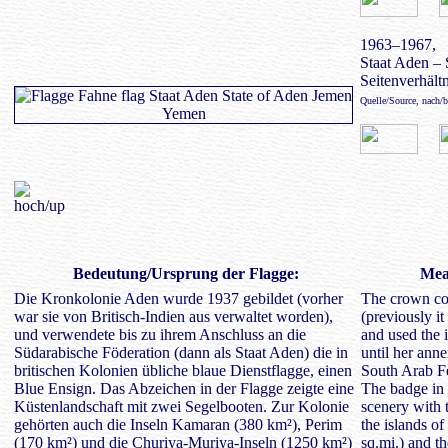
1963–1967,
Staat Aden – 
Seitenverhältn
Quelle/Source, nach/
Bedeutung/Ursprung der Flagge:
Mean
Die Kronkolonie Aden wurde 1937 gebildet (vorher
The crown co
war sie von Britisch-Indien aus verwaltet worden),
(previously i
und verwendete bis zu ihrem Anschluss an die
and used the 
Südarabische Föderation (dann als Staat Aden) die in
until her anne
britischen Kolonien übliche blaue Dienstflagge, einen
South Arab Fe
Blue Ensign. Das Abzeichen in der Flagge zeigte eine
The badge in 
Küstenlandschaft mit zwei Segelbooten. Zur Kolonie
scenery with 
gehörten auch die Inseln Kamaran (380 km²), Perim
the islands o
(170 km²) und die Churiya-Muriya-Inseln (1250 km²)
sq.mi.) and t