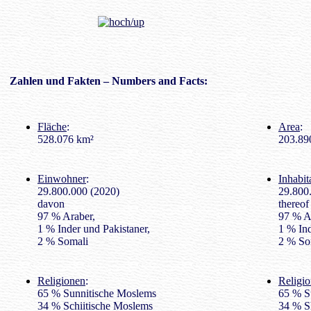
Zahlen
und Fakten – Numbers and Facts:
Fläche
:
Area
:
528.076 km²
203.890
Einwohner
:
Inhabit
29.800.000 (2020)
29.800
davon
thereof
97 % Araber,
97 % A
1 % Inder und Pakistaner,
1 % Ind
2 % Somali
2 % So
Religionen
:
Religio
65 % Sunnitische Moslems
65 % S
34 % Schiitische Moslems
34 % S