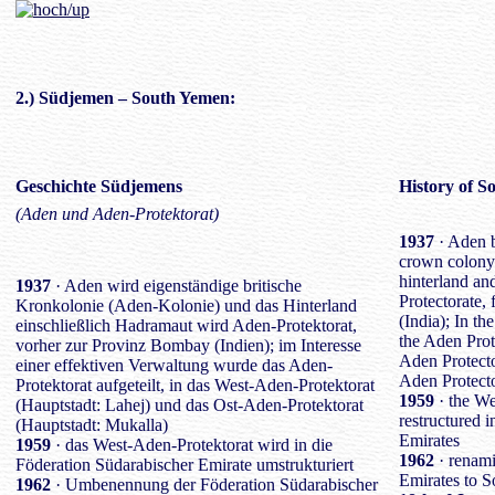
2.) Südjemen – South Yemen:
Geschichte Südjemens
History of 
(Aden und Aden-Protektorat)
1937
· Aden b
crown colony
hinterland a
1937
· Aden wird eigenständige britische
Protectorate,
Kronkolonie (Aden-Kolonie) und das Hinterland
(India); In th
einschließlich Hadramaut wird Aden-Protektorat,
the Aden Prot
vorher zur Provinz Bombay (Indien); im Interesse
Aden Protecto
einer effektiven Verwaltung wurde das Aden-
Aden Protecto
Protektorat aufgeteilt, in das West-Aden-Protektorat
1959
· the We
(Hauptstadt: Lahej) und das Ost-Aden-Protektorat
restructured 
(Hauptstadt: Mukalla)
Emirates
1959
· das West-Aden-Protektorat wird in die
1962
· renami
Föderation Südarabischer Emirate umstrukturiert
Emirates to S
1962
· Umbenennung der Föderation Südarabischer