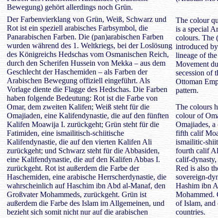
Bewegung) gehört allerdings noch Grün.
Der Farbenvierklang von Grün, Weiß, Schwarz und
The colour qua
Rot ist ein speziell arabisches Farbsymbol, die
is a special 
Panarabischen Farben. Die (pan)arabischen Farben
colours. The 
wurden während des 1. Weltkriegs, bei der Loslösung
introduced by
des Königreichs Hedschas vom Osmanischen Reich,
lineage of th
durch den Scherifen Hussein von Mekka – aus dem
Movement duri
Geschlecht der Haschemiden – als Farben der
secession of 
Arabischen Bewegung offiziell eingeführt. Als
Ottoman Empir
Vorlage diente die Flagge des Hedschas. Die Farben
pattern.
haben folgende Bedeutung: Rot ist die Farbe von
Omar, dem zweiten Kalifen; Weiß steht für die
The colours h
Omajiaden, eine Kalifendynastie, die auf den fünften
colour of Omar
Kalifen Moawija I. zurückgeht; Grün steht für die
Omajiades, a 
Fatimiden, eine ismailitisch-schiitische
fifth calif Mo
Kalifendynastie, die auf den vierten Kalifen Ali
ismailitic-shi
zurückgeht; und Schwarz steht für die Abbasiden,
fourth calif A
eine Kalifendynastie, die auf den Kalifen Abbas I.
calif-dynasty,
zurückgeht. Rot ist außerdem die Farbe der
Red is also t
Haschemiden, eine arabische Herrscherdynastie, die
sovereign-dyn
wahrscheinlich auf Haschim ibn Abd al-Manaf, den
Hashim ibn Ab
Großvater Mohammeds, zurückgeht. Grün ist
Mohammed. Gre
außerdem die Farbe des Islam im Allgemeinen, und
of Islam, and 
bezieht sich somit nicht nur auf die arabischen
countries.