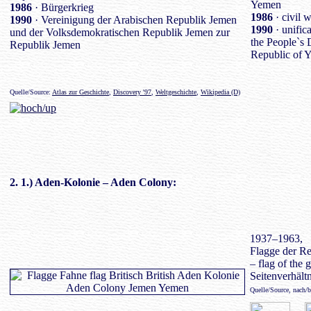
Yemen
1986
· Bürgerkrieg
1986
· civil 
1990
· Vereinigung der Arabischen Republik Jemen
1990
· unific
und der Volksdemokratischen Republik Jemen zur
the People`s 
Republik Jemen
Republic of 
Quelle/Source:
Atlas zur Geschichte
,
Discovery '97
,
Weltgeschichte
,
Wikipedia (D)
2. 1.)
Aden-Kolonie
– Aden Colony:
1937–1963,
Flagge der Re
– flag of the 
Seitenverhältn
Quelle/Source, nach/