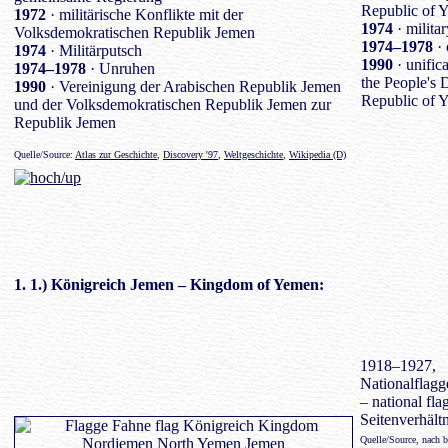
Republic of 
1972
· militärische Konflikte mit der
1974
· militar
Volksdemokratischen Republik Jemen
1974–1978
· 
1974
· Militärputsch
1990
· unific
1974–1978
· Unruhen
the People's 
1990
· Vereinigung der Arabischen Republik Jemen
Republic of 
und der Volksdemokratischen Republik Jemen zur
Republik Jemen
Quelle/Source:
Atlas zur Geschichte
,
Discovery '97
,
Weltgeschichte
,
Wikipedia (D)
1. 1.)
Königreich Jemen
– Kingdom of Yemen:
1918–1927,
Nationalflagg
– national fl
Seitenverhältn
Quelle/Source, nach 