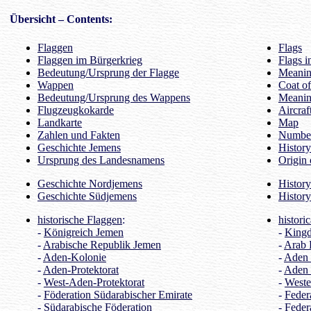
Übersicht
– Contents:
Flaggen
Flags
Flaggen im Bürgerkrieg
Flags i
Bedeutung/Ursprung der Flagge
Meaning
Wappen
Coat o
Bedeutung/Ursprung des Wappens
Meanin
Flugzeugkokarde
Aircraf
Landkarte
Map
Zahlen und Fakten
Number
Geschichte Jemens
Histor
Ursprung des Landesnamens
Origin 
Geschichte Nordjemens
Histor
Geschichte Südjemens
Histor
historische Flaggen
:
histori
-
Königreich Jemen
-
King
-
Arabische Republik Jemen
-
Arab 
-
Aden-Kolonie
-
Aden
-
Aden-Protektorat
-
Aden 
-
West-Aden-Protektorat
-
Weste
-
Föderation Südarabischer Emirate
-
Federa
-
Südarabische Föderation
-
Feder