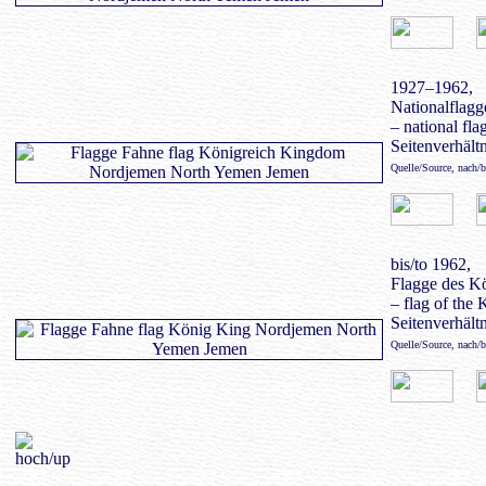
1927–1962,
Nationalflagg
– national fl
Seitenverhältn
Quelle/Source, nach/
bis/to 1962,
Flagge des K
– flag of the 
Seitenverhältn
Quelle/Source, nach/