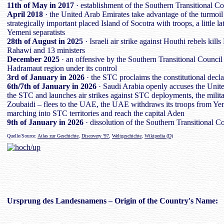
11th of May in 2017
· establishment of the Southern Transitional C
April 2018
· the United Arab Emirates take advantage of the turmoil
strategically important placed Island of Socotra with troops, a little 
Yemeni separatists
28th of August in 2025
· Israeli air strike against Houthi rebels ki
Rahawi and 13 ministers
December 2025
· an offensive by the Southern Transitional Council
Hadramaut region under its control
3rd of January in 2026
· the STC proclaims the constitutional decla
6th/7th of January in 2026
· Saudi Arabia openly accuses the Unit
the STC and launches air strikes against STC deployments, the milita
Zoubaidi – flees to the UAE, the UAE withdraws its troops from Ye
marching into STC territories and reach the capital Aden
9th of January in 2026
· dissolution of the Southern Transitional 
Quelle/Source:
Atlas zur Geschichte
,
Discovery '97
,
Weltgeschichte
,
Wikipedia (D)
Ursprung des
Landesnamens
– Origin of the Country's Name: