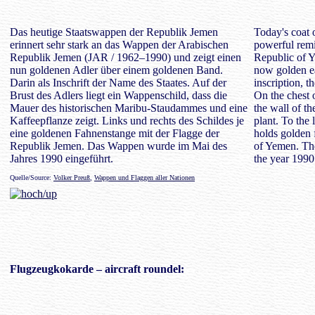
Das heutige Staatswappen der Republik Jemen
Today's coat 
erinnert sehr stark an das Wappen der Arabischen
powerful remi
Republik Jemen (JAR / 1962–1990) und zeigt einen
Republic of 
nun goldenen Adler über einem goldenen Band.
now golden ea
Darin als Inschrift der Name des Staates. Auf der
inscription, t
Brust des Adlers liegt ein Wappenschild, dass die
On the chest 
Mauer des historischen Maribu-Staudammes und eine
the wall of t
Kaffeepflanze zeigt. Links und rechts des Schildes je
plant. To the 
eine goldenen Fahnenstange mit der Flagge der
holds golden 
Republik Jemen. Das Wappen wurde im Mai des
of Yemen. The
Jahres 1990 eingeführt.
the year 1990
Quelle/Source:
Volker Preuß
,
Wappen und Flaggen aller Nationen
Flugzeugkokarde
– aircraft roundel: