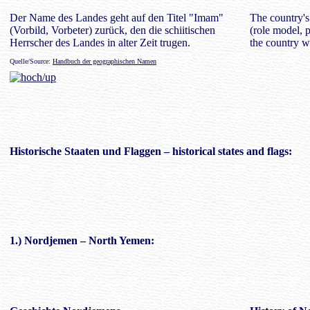
Der Name des Landes geht auf den Titel "Imam"
The country's
(Vorbild, Vorbeter) zurück, den die schiitischen
(role model, p
Herrscher des Landes in alter Zeit trugen.
the country w
Quelle/Source:
Handbuch der geographischen Namen
Historische Staaten und Flaggen
– historical states and flags:
1.) Nordjemen – North Yemen: