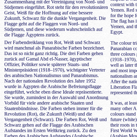
Zusammenhang mit der Vereinigung von Nord- und
context with 
Südjemen eingeführt. Rot steht für den revolutionären
Yemen. Red st
Geist, Weiß für die Hoffnung auf eine bessere
for the hope f
Zukunft, Schwarz für die dunkle Vergangenheit. Die
The flag has i
Flagge geht auf die Flaggen von Nord- und
Yemen, and th
Südjemen, und diese wiederum wahrscheinlich auf
Egypt.
die Flagge Ägyptens zurück.
Der Farbendreiklang von Rot, Weiß und Schwarz
The colour tri
wird manchmal als Panarabische Farben bezeichnet.
Panarabian col
Das ist so nicht ganz richtig. Die drei Farben gehen
three colours
zurück auf Gamal Abd el-Nasser, ägyptischer
(1918–1970), E
Offizier, Politiker sowie späterer Staats- und
well as later 
Ministerpräsident (1918–1970), wichtigster Vertreter
and most impo
des arabischen Nationalismus und Panarabismus.
nationalism a
Nach der nationalen Revolution des Jahre 1952
After the nat
wurde in Ägypten die Arabische Befreiungsflagge
Liberation Fl
eingeführt, welche eben diese Ideale repräsentierte.
represented th
Sie wurde, zumindest in der Auswahl und Anordnung
Vorbild für viele andere arabische Staaten und
It was, at lea
Staatenbündnisse. Die Farben stehen immer für die
many other Ar
Revolution (Rot), die Zukunft (Weiß) und die
colours stand 
Vergangenheit (Schwarz). Die Farben Rot, Weiß und
future (white
Schwarz gehen auf die Flagge des Arabischen
their roots in
Aufstandes im Ersten Weltkrieg zurück. Zu den
First World W
Farben des Arabischen Aufstandes (Arabische
(Arabian Mov