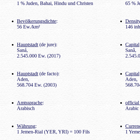
1 % Juden, Bahai, Hindu und Christen
65 % Je
Bevölkerungsdichte
:
Density
56 Ew./km²
146 inh
Hauptstadt
(de jure):
Capital
Saná,
Sanâ,
2.545.000 Ew. (2017)
2.545.0
Hauptstadt
(de facto):
Capital
Aden,
Aden,
568.704 Ew. (2003)
568.704
Amtssprache
:
officia
Arabisch
Arabic
Währung
:
Curren
1 Jemen-Rial (YER, YRI) = 100 Fils
1 Yeme