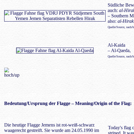
Südliche Bewe
auch:
al-Hira
– Southern Mo
also:
al-Hirak
Quelle/Source, nach/
Al-Kaida
– Al-Qaeda,
Quelle/Source, nach/
Bedeutung
/Ursprung der Flagge – Meaning/Origin of the Flag:
Die heutige Flagge Jemens ist rot-weiß-schwarz
Today's flag 
waagerecht gestreift. Sie wurde am 24.05.1990 im
striped. It w