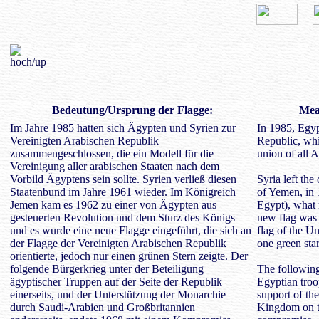
Bedeutung/Ursprung der Flagge:
Mean
Im Jahre 1985 hatten sich Ägypten und Syrien zur
In 1985, Egyp
Vereinigten Arabischen Republik
Republic, whi
zusammengeschlossen, die ein Modell für die
union of all 
Vereinigung aller arabischen Staaten nach dem
Vorbild Ägyptens sein sollte. Syrien verließ diesen
Syria left th
Staatenbund im Jahre 1961 wieder. Im Königreich
of Yemen, in 
Jemen kam es 1962 zu einer von Ägypten aus
Egypt), what 
gesteuerten Revolution und dem Sturz des Königs
new flag was 
und es wurde eine neue Flagge eingeführt, die sich an
flag of the U
der Flagge der Vereinigten Arabischen Republik
one green star
orientierte, jedoch nur einen grünen Stern zeigte. Der
folgende Bürgerkrieg unter der Beteiligung
The following 
ägyptischer Truppen auf der Seite der Republik
Egyptian troo
einerseits, und der Unterstützung der Monarchie
support of th
durch Saudi-Arabien und Großbritannien
Kingdom on th