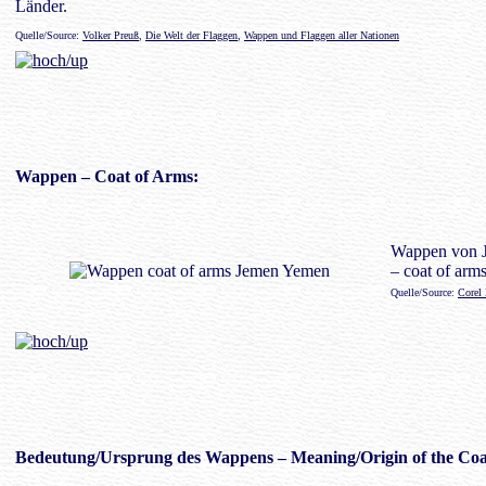
Länder.
Quelle/Source:
Volker Preuß
,
Die Welt der Flaggen
,
Wappen und Flaggen aller Nationen
Wappen
– Coat of Arms:
Wappen von 
– coat of arm
Quelle/Source:
Corel
Bedeutung/
Ursprung des Wappens
– Meaning/Origin of the Coa