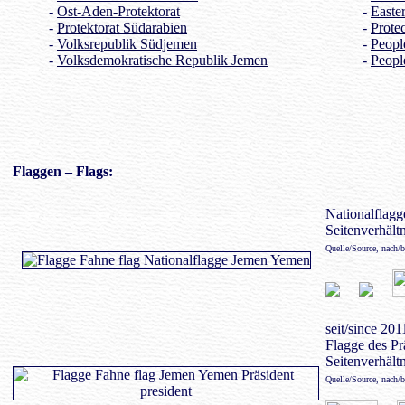
-
Ost-Aden-Protektorat
-
Easte
-
Protektorat Südarabien
-
Prote
-
Volksrepublik Südjemen
-
Peopl
-
Volksdemokratische Republik Jemen
-
Peopl
Flaggen
– Flags:
Nationalflagge
Seitenverhältn
Quelle/Source, nach/
seit/since 201
Flagge des Prä
Seitenverhältn
Quelle/Source, nach/