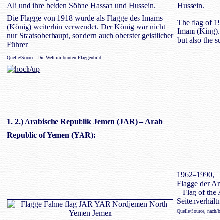
Ali und ihre beiden Söhne Hassan und Hussein.
Hussein.
Die Flagge von 1918 wurde als Flagge des Imams
The flag of 1
(König) weiterhin verwendet. Der König war nicht
Imam (King). 
nur Staatsoberhaupt, sondern auch oberster geistlicher
but also the s
Führer.
Quelle/Source:
Die Welt im bunten Flaggenbild
1. 2.)
Arabische Republik Jemen
(JAR) – Arab
Republic of Yemen (YAR):
1962–1990,
Flagge der A
– Flag of the
Seitenverhältn
Quelle/Source, nach/