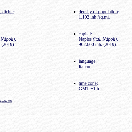
sdichte
:
density of population
:
²
1.102 inh./sq.mi.
capital
:
. Nàpoli)
,
Naples
(ital. Nàpoli)
,
 (2019)
962.600 inh. (2019)
language
:
Italian
time zone
:
GMT +1 h
ipedia (D)