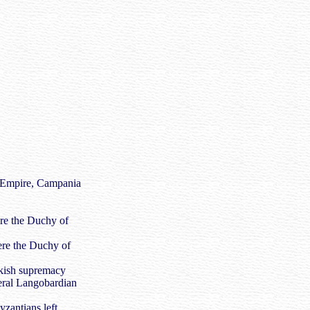
n Empire, Campania
ere the Duchy of
here the Duchy of
nkish supremacy
veral Langobardian
zantians left