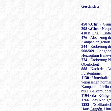
Geschichte
:
450 v.Chr.
· Gründ
298 v.Chr.
· Neap
410 n.Chr.
· Einfa
476
· Absetzung de
Kampanien gehört 
544
· Eroberung d
568/569
· Langobar
Herzogtum Benevent
774
· Eroberung No
Oberhoheit
888
· Nach dem Aus
Fürstentümer
1130
· Unteritalie
verlassenen norma
Kampanien bleibt 
bis 1861 verbunde
1194
· das Königre
1266
· das Königre
1282
· "Sizilianis
Haus
Aragón
, Unte