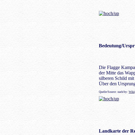
Bedeutung
/Urspr
Die Flagge Kampani
der Mitte das Wapp
silberen Schild mi
Über den Ursprung
Quelle/Source: nach/by:
Wiki
Landkarte der
Re