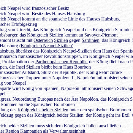
ich Neapel wird französischer Besitz
eich Neapel wird Besitz des Hauses Habsburg
eich Neapel kommt an die spanische Linie des Hauses Habsburg
scher Erbfolgekrieg
trag von Utrecht, das Königreich Neapel und das Königreich Sardinie
absburger
, das Königreich Sizilien kommt an
Savoyen-Piemont
emont tauscht mit
Österreich
Sizilien
gegen
Sardinien
, das Königreich 
 Habsburg (
Königreich Neapel-Sizilien
)
absburg überlässt das Königreich Neapel-Sizilien dem Haus der Span
mmarsch französischer Revolutionstruppen, im Königreich Neapel wir
, Proklamation der
Parthenopäischen Republik
, der König flieht nach 
pen, die Insel
Sizilien
bleibt beim Haus Bourbon
ranzösischer Aufstand, Sturz der Republik, der König kehrt zurück
ranzösischer Truppen unter Napoléon I., Napoleón inthronisiert seinen
ig von Neapel
parte wird König von Spanien, Napoleón inthronisiert seinen Schwag
pel
gress, Neuordnung Europas nach der Ära Napoléon, das
Königreich Si
kommen an die Spanischen Bourbonen
dung des
Königreichs beider Sizilien
unter den spanischen Bourbonen
eldzug gegen das Königreich beider Sizilien, der König geht ins Exil, G
ich beider Sizilien muss sich dem Königreich
Italien
anschließen
er Region Kampanien als Verwaltungseinheit