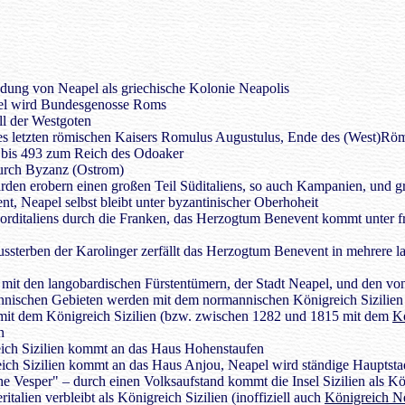
ung von Neapel als griechische Kolonie Neapolis
el wird Bundesgenosse Roms
ll der Westgoten
s letzten römischen Kaisers Romulus Augustulus, Ende des (West)Röm
bis 493 zum Reich des Odoaker
urch Byzanz (Ostrom)
den erobern einen großen Teil Süditaliens, so auch Kampanien, und g
, Neapel selbst bleibt unter byzantinischer Oberhoheit
rditaliens durch die Franken, das Herzogtum Benevent kommt unter f
sterben der Karolinger zerfällt das Herzogtum Benevent in mehrere l
n mit den langobardischen Fürstentümern, der Stadt Neapel, und den vo
nnischen Gebieten werden mit dem normannischen Königreich Sizilien 
mit dem Königreich Sizilien (bzw. zwischen 1282 und 1815 mit dem
K
n
ich Sizilien kommt an das Haus Hohenstaufen
ich Sizilien kommt an das Haus Anjou, Neapel wird ständige Hauptsta
che Vesper" – durch einen Volksaufstand kommt die Insel Sizilien als K
ritalien verbleibt als Königreich Sizilien (inoffiziell auch
Königreich N