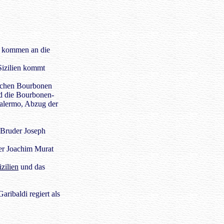
n kommen an die
Sizilien kommt
ischen Bourbonen
d die Bourbonen-
Palermo, Abzug der
 Bruder Joseph
er Joachim Murat
zilien
und das
aribaldi regiert als