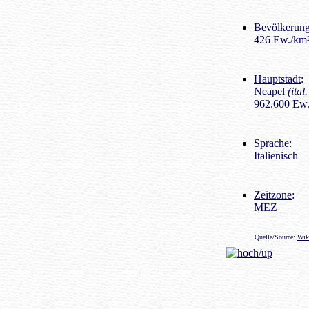
Bevölkerung
426 Ew./km
Hauptstadt
:
Neapel
(ital
962.600 Ew.
Sprache
:
Italienisch
Zeitzone
:
MEZ
Quelle/Source:
Wik