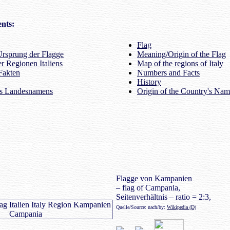
nts:
Flag
rsprung der Flagge
Meaning/Origin of the Flag
r Regionen Italiens
Map of the regions of Italy
Fakten
Numbers and Facts
History
es Landesnamens
Origin of the Country's Na
Flagge von Kampanien
– flag of Campania,
Seitenverhältnis – ratio = 2:3,
Quelle/Source: nach/by:
Wikipedia (D)