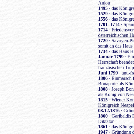
Anjou
1495
· das Königre
1529
· das Königr
1556
· das Königr
1701–1714
· Spani
1714
· Friedensver
österreichischen H
1720
· Savoyen-Pi
somit an das Haus
1734
· das Haus H
Januar 1799
· Ein
Herrschaft beendet
französischen Trup
Juni 1799
· anti-f
1806
· Einmarsch f
Bonaparte als Kön
1808
· Joseph Bona
als König von Nea
1815
· Wiener Kon
Königreich Neapel
08.12.1816
· Grün
1860
· Garibaldis F
Diktator
1861
· das Königre
1947
· Gründung d