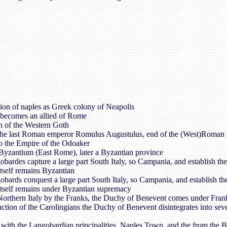
ion of naples as Greek colony of Neapolis
 becomes an allied of Rome
on of the Western Goth
 the last Roman emperor Romulus Augustulus, end of the (West)Roma
to the Empire of the Odoaker
Byzantium (East Rome), later a Byzantian province
obardes capture a large part South Italy, so Campania, and establish th
tself remains Byzantian
obards conquest a large part South Italy, so Campania, and establish t
tself remains under Byzantian supremacy
Northern Italy by the Franks, the Duchy of Benevent comes under Fra
inction of the Carolingians the Duchy of Benevent disintegrates into se
 with the Langobardian principalities, Naples Town, and the from the By