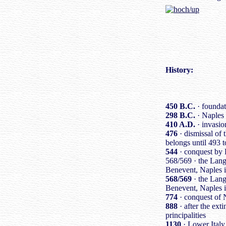
History
:
450 B.C.
· foundat
298 B.C.
· Naples
410 A.D.
· invasi
476
· dismissal of
belongs until 493 
544
· conquest by 
568/569 · the Lang
Benevent, Naples i
568/569
· the Lang
Benevent, Naples i
774
· conquest of 
888
· after the ext
principalities
1130
· Lower Italy