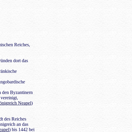
ischen Reiches,
ründen dort das
ränkische
angobardische
n den Byzantinern
vereinigt,
önigreich Neapel
)
dt des Reiches
önigreich an das
eapel
) bis 1442 bei