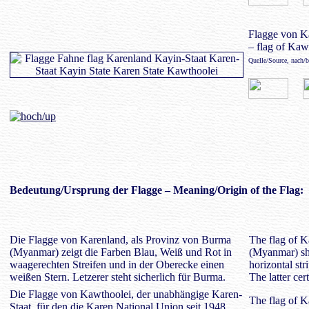
Flagge von K
– flag of Kaw
Quelle/Source, nach/
Bedeutung
/Ursprung der Flagge – Meaning/Origin of the Flag:
Die Flagge von Karenland, als Provinz von Burma
The flag of K
(Myanmar) zeigt die Farben Blau, Weiß und Rot in
(Myanmar) sho
waagerechten Streifen und in der Oberecke einen
horizontal str
weißen Stern. Letzerer steht sicherlich für Burma.
The latter cer
Die Flagge von Kawthoolei, der unabhängige Karen-
The flag of K
Staat, für den die Karen National Union seit 1948