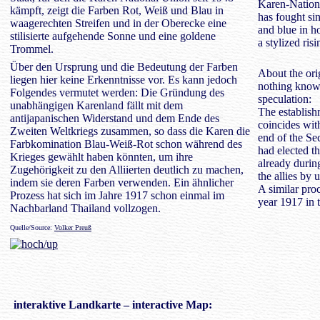
Karen-Nation
kämpft, zeigt die Farben Rot, Weiß und Blau in
has fought si
waagerechten Streifen und in der Oberecke eine
and blue in ho
stilisierte aufgehende Sonne und eine goldene
a stylized ri
Trommel.
Über den Ursprung und die Bedeutung der Farben
About the ori
liegen hier keine Erkenntnisse vor. Es kann jedoch
nothing know
Folgendes vermutet werden: Die Gründung des
speculation:
unabhängigen Karenland fällt mit dem
The establish
antijapanischen Widerstand und dem Ende des
coincides wit
Zweiten Weltkriegs zusammen, so dass die Karen die
end of the Se
Farbkomination Blau-Weiß-Rot schon während des
had elected t
Krieges gewählt haben könnten, um ihre
already during
Zugehörigkeit zu den Alliierten deutlich zu machen,
the allies by 
indem sie deren Farben verwenden. Ein ähnlicher
A similar pro
Prozess hat sich im Jahre 1917 schon einmal im
year 1917 in 
Nachbarland Thailand vollzogen.
Quelle/Source:
Volker Preuß
interaktive
Landkarte
– interactive Map: