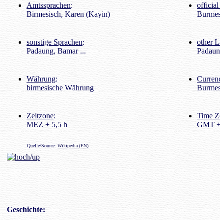
Amtssprachen
:
officia
Birmesisch, Karen (Kayin)
Burmes
sonstige Sprachen
:
other 
Padaung, Bamar ...
Padaun
Währung
:
Curren
birmesische Währung
Burmes
Zeitzone
:
Time Z
MEZ + 5,5 h
GMT + 
Quelle/Source:
Wikipedia (EN)
Geschichte
: