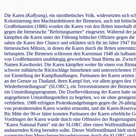
Die Karen
(KaRyang)
, ein sinotibetisches Volk, widersetzten sich sc
Kolonisierung den Machtambitionen der Birmesen, auch mit britisch
Großbritannien (1886) wurden die Karen von den Briten innerhalb 
gegen die birmesische "Befreiungsarmee" eingesetzt. Während der j
kämpften die Karen unter der Führung britischer Offiziere gegen di
sahen die Karen ihre Chance und erklärten sich für im Jahre 1947 f
birmesischen Milizen, in denen die Karen durch die Briten unterstütz
behaupten. Die Birmesen schlossen den Karenstaat 1948 als halbaut
von Großbritannien unabhängig gewordenen Staat Birma an. Zwisc
Namen Kawthoolei. Die Karen kämpften weiter für einen von Birma
schwere militärische Rückschläge hinnehmen und unterzeichenten
zur Einstellung der Kampfhandlungen. Partisanen der Karen setzten 
an der Grenze zu Thailand, ihren Kampf fort, vor allem gegen den 
Wiederherstellungsrat" (SLORC), ein Terrorinstrument der Birmese
ein Umsiedlungsprogramm. Die Dorfbevölkerung der Karen hatte si
angegebenen Umsiedlungsstellen zu begeben, wo sie ohne genügen
verblieben. 1988 erfolgten Protestkundgebungen gegen die 26-jähri
von protestierenden Karen wurden ermordet, und die Karen-Reservate u
Bis Mitte der 90-er Jahre konnten Partisanen der Karen erhebliche G
Vordringen der Karen wurde durch eine Offensive der Regierungstru
"Karen National Partei" mit der SLORC über einen Waffenstillstand 
andauernden Krieg beenden sollte. Dieser Waffenstillstand hielt nicht
systematischen Menschenrechtsverletzungen durch die SLORC sind 