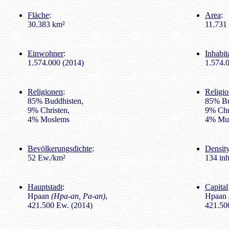
Fläche
:
Area
:
30.383 km²
11.731 
Einwohner
:
Inhabit
1.574.000 (2014)
1.574.
Religionen
:
Religio
85% Buddhisten,
85% Bu
9% Christen,
9% Chri
4% Moslems
4% Mu
Bevölkerungsdichte
:
Density
52 Ew./km²
134 inh
Hauptstadt
:
Capital
Hpaan
(Hpa-an, Pa-an)
,
Hpaan
421.500 Ew. (2014)
421.500