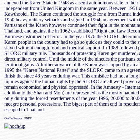
annexed the Karen State in 1948 as a semi autonomous state to thei
independent from United Kingdom in the same year. Between 1951 
Kawthoolei. The Karen continued the struggle for a from Burma indep
1950 heavy military setbacks and signed in 1964 an agreement with t
Partisans of the Karen however continued their fight in the mountains 
Thailand, and against the in 1962 established "Right and Law Reco
Burmese instrument of terror. In the year 1976 the SLORC determine
Karen people in the country had to go so quick as they could to the s
stayed without enough food and medical support. In 1988 followed prot
SLORC military rule. Thousands of protesting Karen get murdered, 
direct military control. Until the middle of the nineties the partisans 
territorial gains. A further advance of the Karen was stopped by an a
1995 the "Karen National Partei" and the SLORC came to an agreem
finish the since 48 years enduring war. This armistice had not a long 
injuries against the human rights by the SLORC are all well prove
remain economical and physical oppressed. In the Amnesty - Internat
addition to the Shan and Mon) are represented as the mostly haunted p
only during the forced resettlements of the year 1996, 20.000 to 30.0
meagre personal possessions. The bigest part of them end in resettle
escaped to Thailand.
Quelle/Source:
UNPO