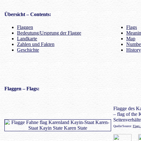
Übersicht
– Contents:
Flaggen
Flags
Bedeutung/Ursprung der Flagge
Meaning
Landkarte
Map
Zahlen und Fakten
Number
Geschichte
History
Flaggen
– Flags:
Flagge des Ka
– flag of the 
Seitenverhältn
Quelle/Source:
Flags 