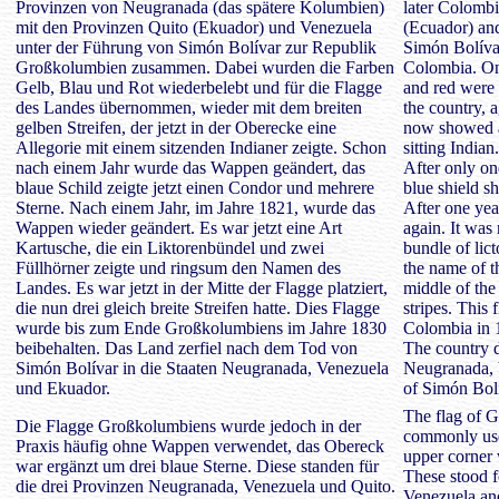
Provinzen von Neugranada (das spätere Kolumbien)
later Colombi
mit den Provinzen Quito (Ekuador) und Venezuela
(Ecuador) and
unter der Führung von Simón Bolívar zur Republik
Simón Bolívar
Großkolumbien zusammen. Dabei wurden die Farben
Colombia. On 
Gelb, Blau und Rot wiederbelebt und für die Flagge
and red were 
des Landes übernommen, wieder mit dem breiten
the country, 
gelben Streifen, der jetzt in der Oberecke eine
now showed an
Allegorie mit einem sitzenden Indianer zeigte. Schon
sitting Indian.
nach einem Jahr wurde das Wappen geändert, das
After only on
blaue Schild zeigte jetzt einen Condor und mehrere
blue shield s
Sterne. Nach einem Jahr, im Jahre 1821, wurde das
After one yea
Wappen wieder geändert. Es war jetzt eine Art
again. It was
Kartusche, die ein Liktorenbündel und zwei
bundle of lict
Füllhörner zeigte und ringsum den Namen des
the name of t
Landes. Es war jetzt in der Mitte der Flagge platziert,
middle of the
die nun drei gleich breite Streifen hatte. Dies Flagge
stripes. This 
wurde bis zum Ende Großkolumbiens im Jahre 1830
Colombia in 
beibehalten. Das Land zerfiel nach dem Tod von
The country di
Simón Bolívar in die Staaten Neugranada, Venezuela
Neugranada, 
und Ekuador.
of Simón Bolí
The flag of 
Die Flagge Großkolumbiens wurde jedoch in der
commonly used
Praxis häufig ohne Wappen verwendet, das Obereck
upper corner 
war ergänzt um drei blaue Sterne. Diese standen für
These stood f
die drei Provinzen Neugranada, Venezuela und Quito.
Venezuela and