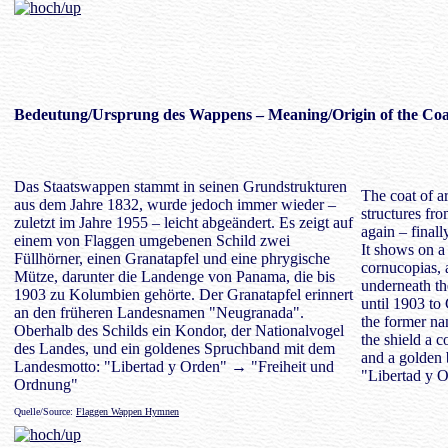
Bedeutung/
Ursprung des Wappens
– Meaning/Origin of the Coa
Das Staatswappen stammt in seinen Grundstrukturen
The coat of ar
aus dem Jahre 1832, wurde jedoch immer wieder –
structures fr
zuletzt im Jahre 1955 – leicht abgeändert. Es zeigt auf
again – final
einem von Flaggen umgebenen Schild zwei
It shows on a
Füllhörner, einen Granatapfel und eine phrygische
cornucopias, 
Mütze, darunter die Landenge von Panama, die bis
underneath t
1903 zu Kolumbien gehörte. Der Granatapfel erinnert
until 1903 t
an den früheren Landesnamen "Neugranada".
the former n
Oberhalb des Schilds ein Kondor, der Nationalvogel
the shield a c
des Landes, und ein goldenes Spruchband mit dem
and a golden 
Landesmotto: "Libertad y Orden" → "Freiheit und
"Libertad y 
Ordnung"
Quelle/Source:
Flaggen Wappen Hymnen