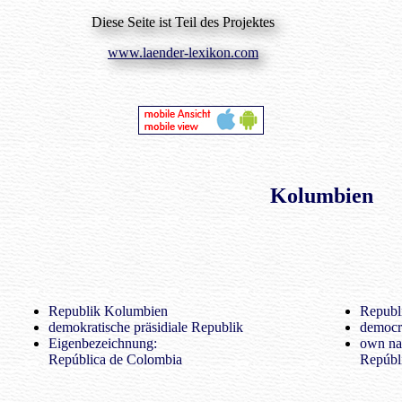
Diese Seite ist Teil des Projektes
www.laender-lexikon.com
Kolumbien
Republik Kolumbien
Republ
demokratische präsidiale Republik
democra
Eigenbezeichnung:
own na
República de Colombia
Repúbl