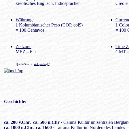
kreolisches Englisch, Indiosprachen
Creole 
Währung
:
Curren
1 Kolumbianischer Peso (COP, col$)
1 Colo
= 100 Centavos
= 100 
Zeitzone
:
Time Z
MEZ – 6 h
GMT –
Quelle/Source:
Wikipedia (D)
Geschichte
:
ca. 200 v.Chr.–ca. 500 n.Chr
· Calima-Kultur im zentralen Berglan
ca. 1000 n.Chr.–ca. 1600
· Tairona-Kultur im Norden des Landes