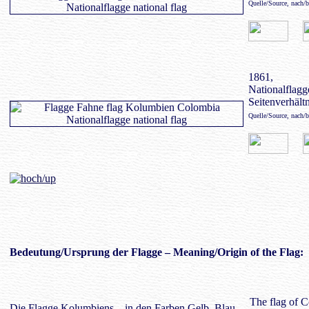
Quelle/Source, nach/
1861,
Nationalflagge
Seitenverhältn
Quelle/Source, nach/
Bedeutung
/Ursprung der Flagge – Meaning/Origin of the Flag:
The flag of C
Die Flagge Kolumbiens – in den Farben Gelb, Blau