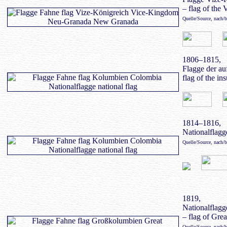
– flag of th
Quelle/Source, nach/
1806–1815,
Flagge der au
flag of the i
1814–1816,
Nationalflagge
Quelle/Source, nach/
1819,
Nationalflag
– flag of Gre
Quelle/Source, nach/