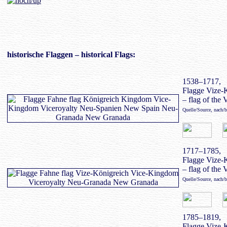
historische Flaggen
– historical Flags:
1538–1717,
Flagge Vize-
– flag of the
Quelle/Source, nach/
1717–1785,
Flagge Vize-
– flag of the
Quelle/Source, nach/
1785–1819,
Flagge Vize-