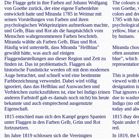
Die Flagge geht in ihre Farben auf Johann Wolfgang
The colours o
von Goethe zurück, der eine eigene Farbenlehre
von Goethe, 
entwickelt hatte und Miranda 1785 in Weimar mit
colors and dr
seinen Vorstellungen von Farben und ihren
1785 with his
psychologischen Wirkprinzipien aufmerksam machte,
psychological
und Gelb, Blau und Rot als die hauptsächlich vom
yellow, blue 
Menschen wahrgenommenen Farben beschrieb.
by humans.
Miranda wählte als Farben Gelb, Blau und Rot.
Häufig wird unterstellt, dass Miranda "Hellblau"
Miranda chose
gewählt hätte, was auch auf einigen
often assume
Flaggendarstellungen aus dieser Region und Zeit zu
blue", which 
finden ist. Das ist problematisch. Flaggen als
representatio
historische Fundstücke werden oft mit dem modernen
Auge betrachtet, und schnell wird eine bestimmte
This is proble
Farbbezeichnung verwendet. Dabei wird völlig
viewed with t
ignoriert, dass das Hellblau auf Auswaschen und
designation i
Verbleichen zurückzuführen ist, eine bei Indigo (einen
That ignores c
anderen Farbstoff gab es damals noch nicht) bis heute
due to washou
bekannte und auch entsprechend ausgenutzte
Indigo (no ot
Eigenschaft.
today and als
1815 entschied man sich den Kampf gegen Spanien
1815 thay dec
unter Flaggen in den Farben Gelb, Grün und Rot
Spain under f
fortzusetzen.
red.
Im Jahre 1819 schlossen sich die Vereinigten
In 1819, the 