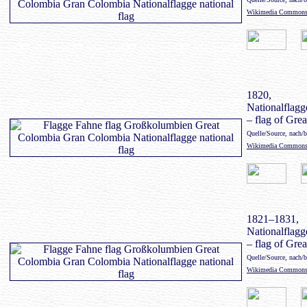
Wikimedia Common
1820,
Nationalflag
– flag of Gre
Quelle/Source, nach/
Wikimedia Common
1821–1831,
Nationalflag
– flag of Gre
Quelle/Source, nach/
Wikimedia Common