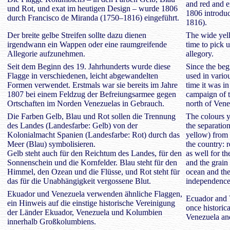
and red and e
und Rot, und exat im heutigen Design – wurde 1806
1806 introdu
durch Francisco de Miranda (1750–1816) eingeführt.
1816).
Der breite gelbe Streifen sollte dazu dienen
The wide yell
irgendwann ein Wappen oder eine raumgreifende
time to pick 
Allegorie aufzunehmen.
allegory.
Seit dem Beginn des 19. Jahrhunderts wurde diese
Since the beg
Flagge in verschiedenen, leicht abgewandelten
used in vario
Formen verwendet. Erstmals war sie bereits im Jahre
time it was i
1807 bei einem Feldzug der Befreiungsarmee gegen
campaign of t
Ortschaften im Norden Venezuelas in Gebrauch.
north of Vene
Die Farben Gelb, Blau und Rot sollen die Trennung
The colours y
des Landes (Landesfarbe: Gelb) von der
the separation
Kolonialmacht Spanien (Landesfarbe: Rot) durch das
yellow) from 
Meer (Blau) symbolisieren.
the country: 
Gelb steht auch für den Reichtum des Landes, für den
as well for th
Sonnenschein und die Kornfelder. Blau steht für den
and the grain 
Himmel, den Ozean und die Flüsse, und Rot steht für
ocean and the
das für die Unabhängigkeit vergossene Blut.
independence
Ekuador und Venezuela verwenden ähnliche Flaggen,
Ecuador and V
ein Hinweis auf die einstige historische Vereinigung
once historica
der Länder Ekuador, Venezuela und Kolumbien
Venezuela an
innerhalb Großkolumbiens.