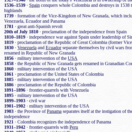
1536–1539
·
Spain
conquers whole Colombia and destroys in 1538 t
highlands
1739
· formation of the Vice-Kingdom of New Granada, which includ
Venezuela, Ecuador and Panama
1781
· great anti-Spanish revolt
20th of July 1810
· proclamation of the independence from Spain
1810–1819
· independence war against Spain under leadership of S
1819
· proclamation of the Republic of Great Colombia (former V
1830
·
Venezuela
and
Ecuador
separate themselves by civil wars fr
renamed in Republic of New Granada
1856
· military intervention of the
USA
1858
· the Republic of New Granada gets renamed in Granadian Con
1860
· military intervention of the USA
1861
· proclamation of the United States of Colombia
1885
· military intervention of the USA
1886
· proclamation of the Republic of Colombia
1891–1896
· frontier-quarrels with Venezuela
1895
· military intervention of the USA
1899–1903
· civil war
1901–1902
· military intervention of the USA
1903
· the Province of
Panama
separates itself at the instigation of
independence
1921
· Colombia recognizes the independence of Panama
1931–1942
· frontier-quarrels with
Peru