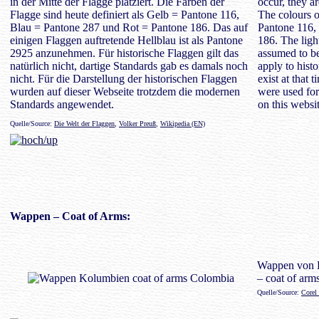
in der Mitte der Flagge platziert. Die Farben der
occur, they ar
Flagge sind heute definiert als Gelb = Pantone 116,
The colours o
Blau = Pantone 287 und Rot = Pantone 186. Das auf
Pantone 116,
einigen Flaggen auftretende Hellblau ist als Pantone
186. The ligh
2925 anzunehmen. Für historische Flaggen gilt das
assumed to be
natürlich nicht, dartige Standards gab es damals noch
apply to histo
nicht. Für die Darstellung der historischen Flaggen
exist at that
wurden auf dieser Webseite trotzdem die modernen
were used for 
Standards angewendet.
on this websit
Quelle/Source:
Die Welt der Flaggen
,
Volker Preuß
,
Wikipedia (EN)
Wappen
– Coat of Arms:
Wappen von 
– coat of arm
Quelle/Source:
Corel