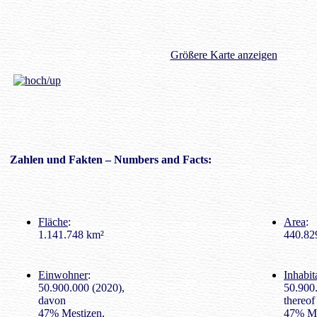
Größere Karte anzeigen
Zahlen
und Fakten – Numbers and Facts:
Fläche
:
Area
:
1.141.748 km²
440.829
Einwohner
:
Inhabit
50.900.000 (2020),
50.900
davon
thereof
47% Mestizen,
47% Me