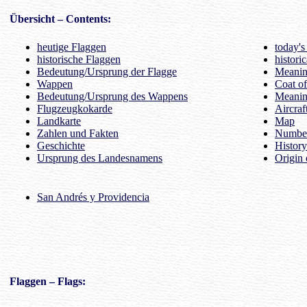
Übersicht
– Contents:
heutige Flaggen
today's
historische Flaggen
histori
Bedeutung/Ursprung der Flagge
Meaning
Wappen
Coat o
Bedeutung/Ursprung des Wappens
Meanin
Flugzeugkokarde
Aircraf
Landkarte
Map
Zahlen und Fakten
Number
Geschichte
History
Ursprung des Landesnamens
Origin 
San Andrés y Providencia
Flaggen
– Flags: