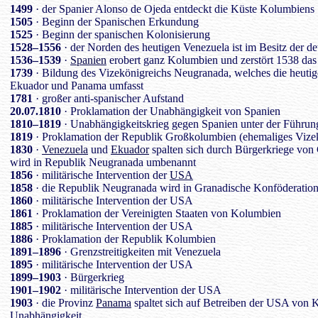
1499
· der Spanier Alonso de Ojeda entdeckt die Küste Kolumbiens
1505
· Beginn der Spanischen Erkundung
1525
· Beginn der spanischen Kolonisierung
1528–1556
· der Norden des heutigen Venezuela ist im Besitz der d
1536–1539
·
Spanien
erobert ganz Kolumbien und zerstört 1538 da
1739
· Bildung des Vizekönigreichs Neugranada, welches die heuti
Ekuador und Panama umfasst
1781
· großer anti-spanischer Aufstand
20.07.1810
· Proklamation der Unabhängigkeit von Spanien
1810–1819
· Unabhängigkeitskrieg gegen Spanien unter der Führun
1819
· Proklamation der Republik Großkolumbien (ehemaliges Vize
1830
·
Venezuela
und
Ekuador
spalten sich durch Bürgerkriege vo
wird in Republik Neugranada umbenannt
1856
· militärische Intervention der
USA
1858
· die Republik Neugranada wird in Granadische Konföderatio
1860
· militärische Intervention der USA
1861
· Proklamation der Vereinigten Staaten von Kolumbien
1885
· militärische Intervention der USA
1886
· Proklamation der Republik Kolumbien
1891–1896
· Grenzstreitigkeiten mit Venezuela
1895
· militärische Intervention der USA
1899–1903
· Bürgerkrieg
1901–1902
· militärische Intervention der USA
1903
· die Provinz
Panama
spaltet sich auf Betreiben der USA von K
Unabhängigkeit