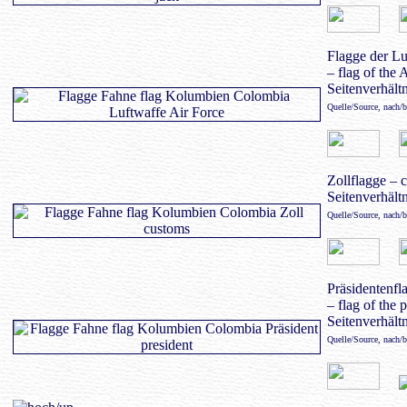
Flagge der Lu
– flag of the 
Seitenverhältn
Quelle/Source, nach/
Zollflagge – 
Seitenverhältn
Quelle/Source, nach/
Präsidentenfl
– flag of the 
Seitenverhältn
Quelle/Source, nach/