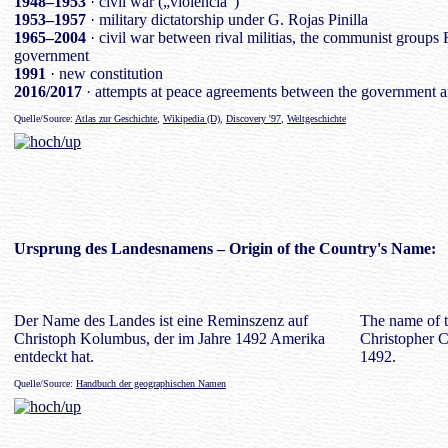
1948–1953
· civil war („violencia“)
1953–1957
· military dictatorship under G. Rojas Pinilla
1965–2004
· civil war between rival militias, the communist group
government
1991
· new constitution
2016/2017
· attempts at peace agreements between the governmen
Quelle/Source:
Atlas zur Geschichte
,
Wikipedia (D)
,
Discovery '97
,
Weltgeschichte
Ursprung des
Landesnamens
– Origin of the Country's Name:
Der Name des Landes ist eine Reminszenz auf
The name of t
Christoph Kolumbus, der im Jahre 1492 Amerika
Christopher 
entdeckt hat.
1492.
Quelle/Source:
Handbuch der geographischen Namen