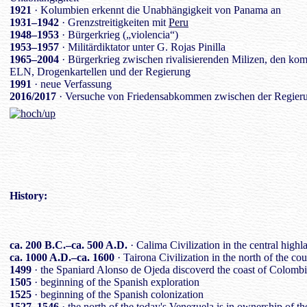
1921
· Kolumbien erkennt die Unabhängigkeit von Panama an
1931–1942
· Grenzstreitigkeiten mit
Peru
1948–1953
· Bürgerkrieg („violencia“)
1953–1957
· Militärdiktator unter G. Rojas Pinilla
1965–2004
· Bürgerkrieg zwischen rivalisierenden Milizen, den 
ELN, Drogenkartellen und der Regierung
1991
· neue Verfassung
2016/2017
· Versuche von Friedensabkommen zwischen der Regi
History
:
ca. 200 B.C.–ca. 500 A.D.
· Calima Civilization in the central highl
ca. 1000 A.D.–ca. 1600
· Tairona Civilization in the north of the co
1499
· the Spaniard Alonso de Ojeda discoverd the coast of Colomb
1505
· beginning of the Spanish exploration
1525
· beginning of the Spanish colonization
1527–1546
· the north of the today's Venezuela is in ownership of 