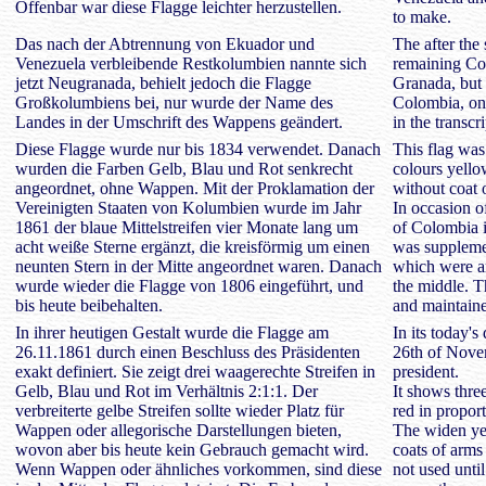
Offenbar war diese Flagge leichter herzustellen.
to make.
Das nach der Abtrennung von Ekuador und
The after the
Venezuela verbleibende Restkolumbien nannte sich
remaining Co
jetzt Neugranada, behielt jedoch die Flagge
Granada, but r
Großkolumbiens bei, nur wurde der Name des
Colombia, on
Landes in der Umschrift des Wappens geändert.
in the transcr
Diese Flagge wurde nur bis 1834 verwendet. Danach
This flag was
wurden die Farben Gelb, Blau und Rot senkrecht
colours yello
angeordnet, ohne Wappen. Mit der Proklamation der
without coat 
Vereinigten Staaten von Kolumbien wurde im Jahr
In occasion o
1861 der blaue Mittelstreifen vier Monate lang um
of Colombia i
acht weiße Sterne ergänzt, die kreisförmig um einen
was supplemen
neunten Stern in der Mitte angeordnet waren. Danach
which were ar
wurde wieder die Flagge von 1806 eingeführt, und
the middle. T
bis heute beibehalten.
and maintaine
In ihrer heutigen Gestalt wurde die Flagge am
In its today's
26.11.1861 durch einen Beschluss des Präsidenten
26th of Novem
exakt definiert. Sie zeigt drei waagerechte Streifen in
president.
Gelb, Blau und Rot im Verhältnis 2:1:1. Der
It shows three
verbreiterte gelbe Streifen sollte wieder Platz für
red in proport
Wappen oder allegorische Darstellungen bieten,
The widen yel
wovon aber bis heute kein Gebrauch gemacht wird.
coats of arms 
Wenn Wappen oder ähnliches vorkommen, sind diese
not used until