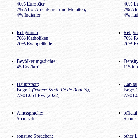
40% Europäer,
40% Eu
7% Afro-Amerikaner und Mulatten,
7% Afr
4% Indianer
4% nati
Religionen
:
Religio
70% Katholiken,
70% Ro
20% Evangelikale
20% Ev
Bevölkerungsdichte
:
Density
45 Ew./km²
115 inh
Hauptstadt
:
Capital
Bogotá
(früher: Santa Fé de Bogotá)
,
Bogot
7.901.653 Ew. (2022)
7.901.6
Amtssprache
:
officia
Spanisch
Spanis
sonstige Sprachen
:
other 