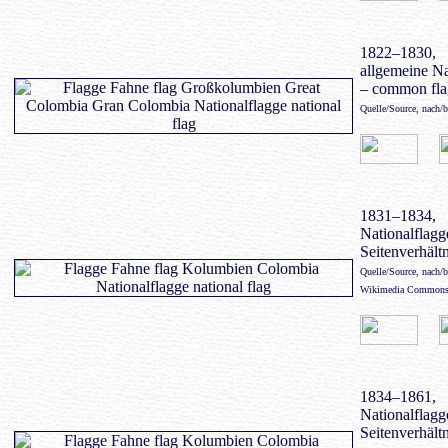
1822–1830,
allgemeine N
– common fla
Quelle/Source, nach/
1831–1834,
Nationalflagge
Seitenverhältn
Quelle/Source, nach/
Wikimedia Common
1834–1861,
Nationalflagge
Seitenverhältn