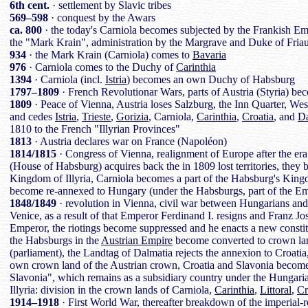
6th cent.
· settlement by Slavic tribes
569–598
· conquest by the Awars
ca. 800
· the today's Carniola becomes subjected by the Frankish Emp
the "Mark Krain", administration by the Margrave and Duke of Friau
934
· the Mark Krain (Carniola) comes to
Bavaria
976
· Carniola comes to the Duchy of
Carinthia
1394
· Carniola (incl.
Istria
) becomes an own Duchy of Habsburg
1797–1809
· French Revolutionar Wars, parts of Austria (Styria) b
1809
· Peace of Vienna, Austria loses Salzburg, the Inn Quarter, West
and cedes
Istria
,
Trieste
,
Gorizia
, Carniola,
Carinthia
,
Croatia
, and
Da
1810 to the French "Illyrian Provinces"
1813
· Austria declares war on France (Napoléon)
1814/1815
· Congress of Vienna, realignment of Europe after the er
(House of Habsburg) acquires back the in 1809 lost territories, the
Kingdom of Illyria, Carniola becomes a part of the Habsburg's Kingd
become re-annexed to Hungary (under the Habsburgs, part of the Emp
1848/1849
· revolution in Vienna, civil war between Hungarians and
Venice, as a result of that Emperor Ferdinand I. resigns and Franz 
Emperor, the riotings become suppressed and he enacts a new constituti
the Habsburgs in the
Austrian Empire
become converted to crown la
(parliament), the Landtag of Dalmatia rejects the annexion to Croat
own crown land of the Austrian crown, Croatia and Slavonia become
Slavonia", which remains as a subsidiary country under the Hungari
Illyria: division in the crown lands of Carniola,
Carinthia
,
Littoral
,
Cr
1914–1918
· First World War, thereafter breakdown of the imperial-r