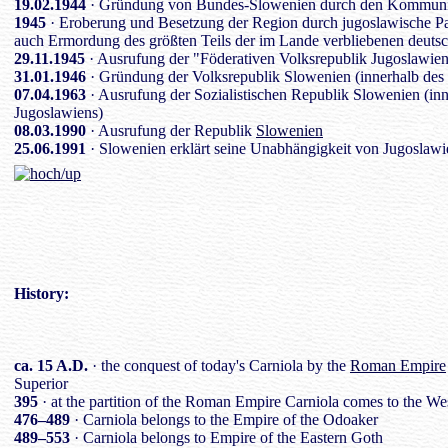
19.02.1944
· Gründung von Bundes-Slowenien durch den Kommunis
1945
· Eroberung und Besetzung der Region durch jugoslawische Par
auch Ermordung des größten Teils der im Lande verbliebenen deuts
29.11.1945
· Ausrufung der "Föderativen Volksrepublik Jugoslawien
31.01.1946
· Gründung der Volksrepublik Slowenien (innerhalb des
07.04.1963
· Ausrufung der Sozialistischen Republik Slowenien (in
Jugoslawiens)
08.03.1990
· Ausrufung der Republik
Slowenien
25.06.1991
· Slowenien erklärt seine Unabhängigkeit von Jugoslawi
History
:
ca. 15 A.D.
· the conquest of today's Carniola by the
Roman Empire
Superior
395
· at the partition of the Roman Empire Carniola comes to the 
476–489
· Carniola belongs to the Empire of the Odoaker
489–553
· Carniola belongs to Empire of the Eastern Goth