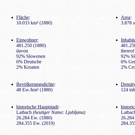
Fläche
:
Area
:
10.033 km² (1880)
3.878 s
Einwohner
:
Inhabit
481.250 (1880)
481.25
davon
thereof
92% Slowenen
92% Sl
6% Deutsche
6% Ge
2% Kroaten
2% Cro
Bevölkerungsdichte
:
Density
48 Ew./km² (1880)
124 inh
historische Hauptstadt
:
histori
Laibach
(heutiger Name: Ljubljana)
Laiba
26.284 Ew. (1880)
26.284 
284.355 Ew. (2019)
284.355