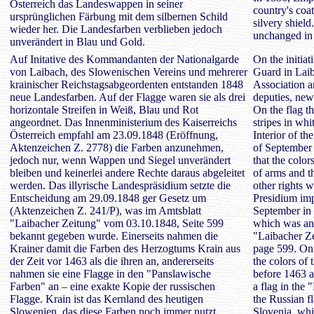
Österreich das Landeswappen in seiner
country's coat
ursprünglichen Färbung mit dem silbernen Schild
silvery shiel
wieder her. Die Landesfarben verblieben jedoch
unchanged in 
unverändert in Blau und Gold.
Auf Initative des Kommandanten der Nationalgarde
On the initia
von Laibach, des Slowenischen Vereins und mehrerer
Guard in Laib
krainischer Reichstagsabgeordenten entstanden 1848
Association a
neue Landesfarben. Auf der Flagge waren sie als drei
deputies, new
horizontale Streifen in Weiß, Blau und Rot
On the flag t
angeordnet. Das Innenministerium des Kaiserreichs
stripes in whi
Österreich empfahl am 23.09.1848 (Eröffnung,
Interior of t
Aktenzeichen Z. 2778) die Farben anzunehmen,
of September 
jedoch nur, wenn Wappen und Siegel unverändert
that the color
bleiben und keinerlei andere Rechte daraus abgeleitet
of arms and t
werden. Das illyrische Landespräsidium setzte die
other rights w
Entscheidung am 29.09.1848 ger Gesetz um
Presidium imp
(Aktenzeichen Z. 241/P), was im Amtsblatt
September in 
"Laibacher Zeitung" vom 03.10.1848, Seite 599
which was ann
bekannt gegeben wurde. Einerseits nahmen die
"Laibacher Ze
Krainer damit die Farben des Herzogtums Krain aus
page 599. On 
der Zeit vor 1463 als die ihren an, andererseits
the colors of
nahmen sie eine Flagge in den "Panslawische
before 1463 a
Farben" an – eine exakte Kopie der russischen
a flag in the
Flagge. Krain ist das Kernland des heutigen
the Russian fl
Slowenien, das diese Farben noch immer nutzt.
Slovenia, whic