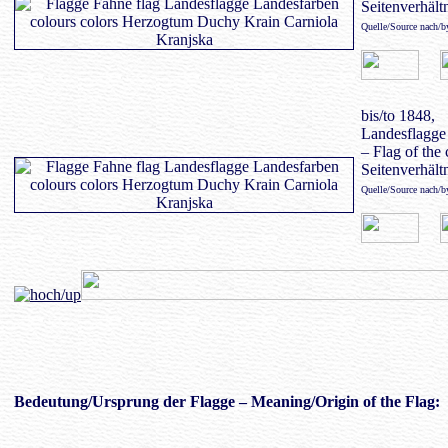
Seitenverhältn
Quelle/Source nach/
bis/to 1848,
Landesflagge
– Flag of the 
Seitenverhältn
Quelle/Source nach/
Bedeutung
/Ursprung der Flagge – Meaning/Origin of the Flag: