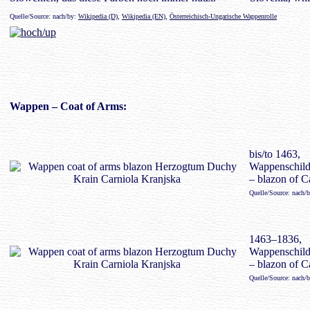
Quelle/Source: nach/by:
Wikipedia (D)
,
Wikipedia (EN)
,
Österreichisch-Ungarische Wappenrolle
Wappen
– Coat of Arms:
bis/to 1463,
Wappenschild
– blazon of C
Quelle/Source: nach/
1463–1836,
Wappenschild
– blazon of C
Quelle/Source: nach/