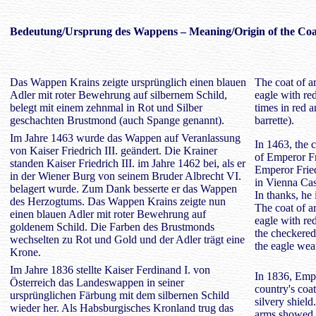
Bedeutung/
Ursprung des Wappens
– Meaning/Origin of the Coa
Das Wappen Krains zeigte ursprünglich einen blauen
The coat of a
Adler mit roter Bewehrung auf silbernem Schild,
eagle with red
belegt mit einem zehnmal in Rot und Silber
times in red 
geschachten Brustmond (auch Spange genannt).
barrette).
Im Jahre 1463 wurde das Wappen auf Veranlassung
In 1463, the 
von Kaiser Friedrich III. geändert. Die Krainer
of Emperor Fr
standen Kaiser Friedrich III. im Jahre 1462 bei, als er
Emperor Fried
in der Wiener Burg von seinem Bruder Albrecht VI.
in Vienna Cas
belagert wurde. Zum Dank besserte er das Wappen
In thanks, he
des Herzogtums. Das Wappen Krains zeigte nun
The coat of 
einen blauen Adler mit roter Bewehrung auf
eagle with re
goldenem Schild. Die Farben des Brustmonds
the checkered
wechselten zu Rot und Gold und der Adler trägt eine
the eagle wea
Krone.
Im Jahre 1836 stellte Kaiser Ferdinand I. von
In 1836, Empe
Österreich das Landeswappen in seiner
country's coat
ursprünglichen Färbung mit dem silbernen Schild
silvery shiel
wieder her.
Als
Habsburgisches Kronland trug das
arms showed a