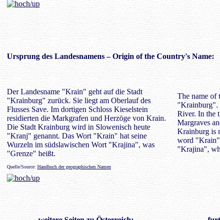
Ursprung des
Landesnamens
– Origin of the Country's Name:
Der Landesname "Krain" geht auf die Stadt
The name of t
"Krainburg" zurück. Sie liegt am Oberlauf des
"Krainburg". I
Flusses Save. Im dortigen Schloss Kieselstein
River. In the 
residierten die Markgrafen und Herzöge von Krain.
Margraves an
Die Stadt Krainburg wird in Slowenisch heute
Krainburg is 
"Kranj" genannt. Das Wort "Krain" hat seine
word "Krain" 
Wurzeln im südslawischen Wort "Krajina", was
"Krajina", wh
"Grenze" heißt.
Quelle/Source:
Handbuch der geographischen Namen
weitere Seiten zu Österreich:
fur