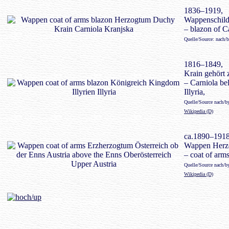
1836–1919,
Wappenschild
– blazon of C
Quelle/Source: nach/
1816–1849,
Krain gehört 
– Carniola b
Illyria,
Quelle/Source nach/by
Wikipedia (D)
ca.1890–1918
Wappen Herz
– coat of arm
Quelle/Source nach/b
Wikipedia (D)