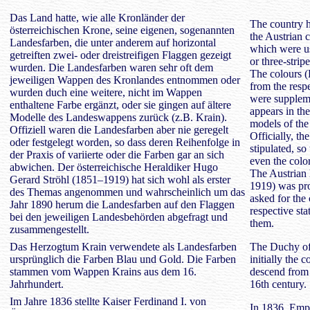
Das Land hatte, wie alle Kronländer der
T
he country h
österreichischen Krone, seine eigenen, sogenannten
the Austrian 
Landesfarben, die unter anderem auf horizontal
which were us
getreiften zwei- oder dreistreifigen Flaggen gezeigt
or three-stripe
wurden. Die Landesfarben waren sehr oft dem
The colours (
jeweiligen Wappen des Kronlandes entnommen oder
from the respe
wurden duch eine weitere, nicht im Wappen
were suppleme
enthaltene Farbe ergänzt, oder sie gingen auf ältere
appears in the
Modelle des Landeswappens zurück (z.B. Krain).
models of the 
Offiziell waren die Landesfarben aber nie geregelt
Officially, th
oder festgelegt worden, so dass deren Reihenfolge in
stipulated, so
der Praxis of variierte oder die Farben gar an sich
even the colo
abwichen. Der österreichische Heraldiker Hugo
The Austrian 
Gerard Ströhl (1851–1919) hat sich wohl als erster
1919) was prob
des Themas angenommen und wahrscheinlich um das
asked for the 
Jahr 1890 herum die Landesfarben auf den Flaggen
respective st
bei den jeweiligen Landesbehörden abgefragt und
them.
zusammengestellt.
Das Herzogtum Krain verwendete als Landesfarben
The Duchy of 
ursprünglich die Farben Blau und Gold. Die Farben
initially the 
stammen vom Wappen Krains aus dem 16.
descend from 
Jahrhundert.
16th century.
Im Jahre 1836 stellte Kaiser Ferdinand I. von
In 1836, Empe