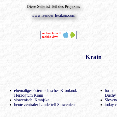
Diese Seite ist Teil des Projektes
www.laender-lexikon.com
Krain
ehemaliges österreichisches Kronland:
former 
Herzogtum Krain
Duchy 
slowenisch: Kranjska
Sloven
heute zentraler Landesteil Sloweniens
today c