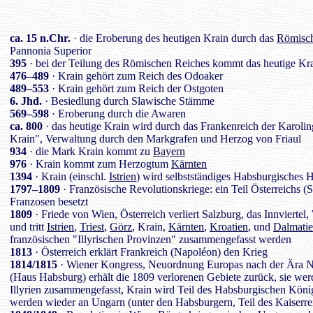
ca. 15 n.Chr.
· die Eroberung des heutigen Krain durch das
Römisch
Pannonia Superior
395
· bei der Teilung des Römischen Reiches kommt das heutige Kr
476–489
· Krain gehört zum Reich des Odoaker
489–553
· Krain gehört zum Reich der Ostgoten
6. Jhd.
· Besiedlung durch Slawische Stämme
569–598
· Eroberung durch die Awaren
ca. 800
· das heutige Krain wird durch das Frankenreich der Karoli
Krain", Verwaltung durch den Markgrafen und Herzog von Friaul
934
· die Mark Krain kommt zu
Bayern
976
· Krain kommt zum Herzogtum
Kärnten
1394
· Krain (einschl.
Istrien
) wird selbstständiges Habsburgisches
1797–1809
· Französische Revolutionskriege: ein Teil Österreichs 
Franzosen besetzt
1809
· Friede von Wien, Österreich verliert Salzburg, das Innviertel,
und tritt
Istrien
,
Triest
,
Görz
, Krain,
Kärnten
,
Kroatien
, und
Dalmati
französischen "Illyrischen Provinzen" zusammengefasst werden
1813
· Österreich erklärt Frankreich (Napoléon) den Krieg
1814/1815
· Wiener Kongress, Neuordnung Europas nach der Ära 
(Haus Habsburg) erhält die 1809 verlorenen Gebiete zurück, sie w
Illyrien zusammengefasst, Krain wird Teil des Habsburgischen König
werden wieder an Ungarn (unter den Habsburgern, Teil des Kaiserre