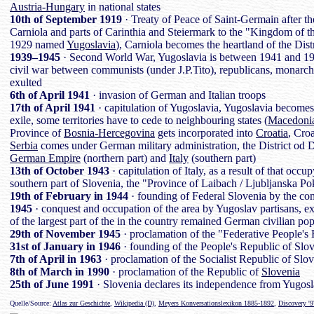
Austria-Hungary
in national states
10th of September 1919
· Treaty of Peace of Saint-Germain after th
Carniola and parts of Carinthia and Steiermark to the "Kingdom of t
1929 named
Yugoslavia
), Carniola becomes the heartland of the Dist
1939–1945
· Second World War, Yugoslavia is between 1941 and 1946
civil war between communists (under J.P.Tito), republicans, monarchi
exulted
6th of April 1941
· invasion of German and Italian troops
17th of April 1941
· capitulation of Yugoslavia, Yugoslavia becomes
exile, some territories have to cede to neighbouring states (
Macedoni
Province of
Bosnia-Hercegovina
gets incorporated into
Croatia
, Cro
Serbia
comes under German military administration, the District od 
German Empire
(northern part) and
Italy
(southern part)
13th of October 1943
· capitulation of Italy, as a result of that oc
southern part of Slovenia, the "Province of Laibach / Ljubljanska Po
19th of February in 1944
· founding of Federal Slovenia by the co
1945
· conquest and occupation of the area by Yugoslav partisans, ex
of the largest part of the in the country remained German civilian po
29th of November 1945
· proclamation of the "Federative People's
31st of January in 1946
· founding of the People's Republic of Slo
7th of April in 1963
· proclamation of the Socialist Republic of Sl
8th of March in 1990
· proclamation of the Republic of
Slovenia
25th of June 1991
· Slovenia declares its independence from Yugosl
Quelle/Source:
Atlas zur Geschichte
,
Wikipedia (D)
,
Meyers Konversationslexikon 1885-1892
,
Discovery '9