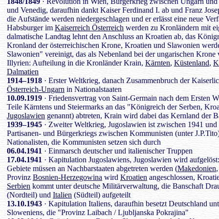
1848/1849
· Revolution in Wien, Bürgerkrieg zwischen Ungarn und 
und Venedig, daraufhin dankt Kaiser Ferdinand I. ab und Franz Jose
die Aufstände werden niedergeschlagen und er erlässt eine neue Verf
Habsburger im
Kaiserreich Österreich
werden zu Kronländern mit e
dalmatische Landtag lehnt den Anschluss an Kroatien ab, das Königr
Kronland der österreichischen Krone, Kroatien und Slawonien wer
Slawonien" vereinigt, das als Nebenland bei der ungarischen Krone 
Illyrien: Aufteilung in die Kronländer Krain,
Kärnten
,
Küstenland
,
K
Dalmatien
1914–1918
· Erster Weltkrieg, danach Zusammenbruch der Kaiserlic
Österreich-Ungarn
in Nationalstaaten
10.09.1919
· Friedensvertrag von Saint-Germain nach dem Ersten We
Teile Kärntens und Steiermarks an das "Königreich der Serben, Kr
Jugoslawien
genannt) abtreten, Krain wird dabei das Kernland der B
1939–1945
· Zweiter Weltkrieg, Jugoslawien ist zwischen 1941 und
Partisanen- und Bürgerkriegs zwischen Kommunisten (unter J.P.Tito
Nationalisten, die Kommunisten setzen sich durch
06.04.1941
· Einmarsch deutscher und italienischer Truppen
17.04.1941
· Kapitulation Jugoslawiens, Jugoslawien wird aufgelöst: 
Gebiete müssen an Nachbarstaaten abgetreten werden (
Makedonien
Provinz
Bosnien-Herzegowina
wird
Kroatien
angeschlossen, Kroati
Serbien
kommt unter deutsche Militärverwaltung, die Banschaft Dr
(Nordteil) und
Italien
(Südteil) aufgeteilt
13.10.1943
· Kapitulation Italiens, daraufhin besetzt Deutschland u
Sloweniens, die "Provinz Laibach / Ljubljanska Pokrajina"