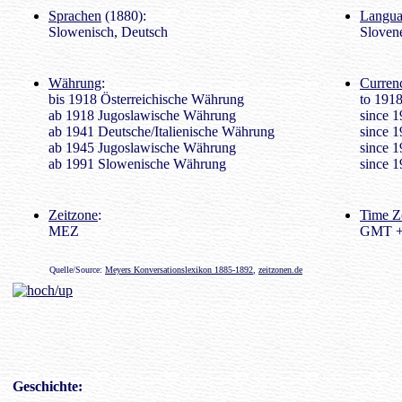
Sprachen
(1880):
Langua
Slowenisch, Deutsch
Sloven
Währung
:
Curren
bis 1918 Österreichische Währung
to 1918
ab 1918 Jugoslawische Währung
since 
ab 1941 Deutsche/Italienische Währung
since 1
ab 1945 Jugoslawische Währung
since 
ab 1991 Slowenische Währung
since 1
Zeitzone
:
Time Z
MEZ
GMT +
Quelle/Source:
Meyers Konversationslexikon 1885-1892
,
zeitzonen.de
Geschichte
: