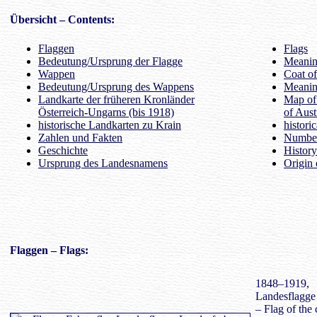
Übersicht
– Contents:
Flaggen
Flags
Bedeutung/Ursprung der Flagge
Meaning
Wappen
Coat o
Bedeutung/Ursprung des Wappens
Meanin
Landkarte der früheren Kronländer
Map of
Österreich-Ungarns (bis 1918)
of Aust
historische Landkarten zu Krain
histori
Zahlen und Fakten
Number
Geschichte
History
Ursprung des Landesnamens
Origin 
Flaggen
– Flags:
1848–1919,
Landesflagge
– Flag of the 