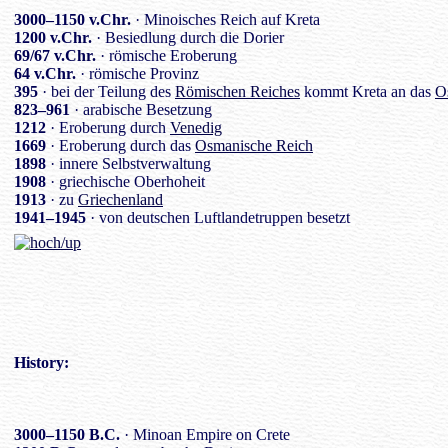
3000–1150 v.Chr.
· Minoisches Reich auf Kreta
1200 v.Chr.
· Besiedlung durch die Dorier
69/67 v.Chr.
· römische Eroberung
64 v.Chr.
· römische Provinz
395
· bei der Teilung des
Römischen Reiches
kommt Kreta an das
O
823–961
· arabische Besetzung
1212
· Eroberung durch
Venedig
1669
· Eroberung durch das
Osmanische Reich
1898
· innere Selbstverwaltung
1908
· griechische Oberhoheit
1913
· zu
Griechenland
1941–1945
· von deutschen Luftlandetruppen besetzt
History
:
3000–1150 B.C.
· Minoan Empire on Crete