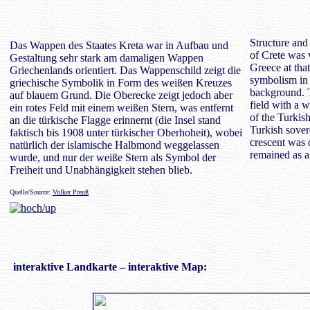
Structure and 
Das Wappen des Staates Kreta war in Aufbau und
of Crete was 
Gestaltung sehr stark am damaligen Wappen
Greece at tha
Griechenlands orientiert. Das Wappenschild zeigt die
symbolism in 
griechische Symbolik in Form des weißen Kreuzes
background. 
auf blauem Grund. Die Oberecke zeigt jedoch aber
field with a w
ein rotes Feld mit einem weißen Stern, was entfernt
of the Turkish
an die türkische Flagge erinnernt (die Insel stand
Turkish sover
faktisch bis 1908 unter türkischer Oberhoheit), wobei
crescent was 
natürlich der islamische Halbmond weggelassen
remained as 
wurde, und nur der weiße Stern als Symbol der
Freiheit und Unabhängigkeit stehen blieb.
Quelle/Source:
Volker Preuß
interaktive
Landkarte
– interaktive Map: