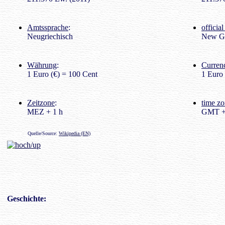
Amtssprache
:
officia
Neugriechisch
New G
Währung
:
Curren
1 Euro (€) = 100 Cent
1 Euro 
Zeitzone
:
time z
MEZ + 1 h
GMT +
Quelle/Source:
Wikipedia (EN)
Geschichte
: