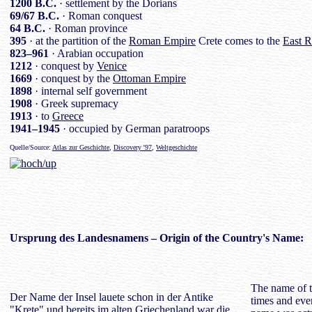
1200 B.C.
· settlement by the Dorians
69/67 B.C.
· Roman conquest
64 B.C.
· Roman province
395
· at the partition of the
Roman Empire
Crete comes to the
East 
823–961
· Arabian occupation
1212
· conquest by
Venice
1669
· conquest by the
Ottoman Empire
1898
· internal self government
1908
· Greek supremacy
1913
· to
Greece
1941–1945
· occupied by German paratroops
Quelle/Source:
Atlas zur Geschichte
,
Discovery '97
,
Weltgeschichte
Ursprung des
Landesnamens
– Origin of the Country's Name:
The name of t
Der Name der Insel lauete schon in der Antike
times and even
"Krete" und bereits im alten Griechenland war die