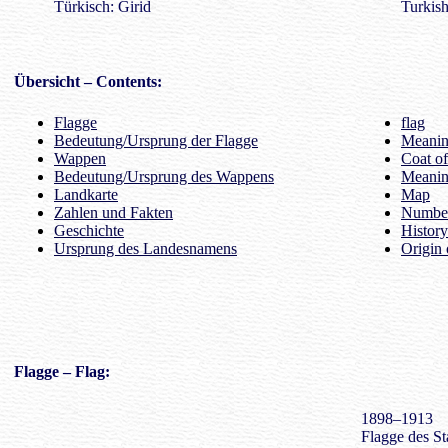
Türkisch: Girid
Turkish
Übersicht
– Contents:
Flagge
flag
Bedeutung/Ursprung der Flagge
Meaning
Wappen
Coat o
Bedeutung/Ursprung des Wappens
Meanin
Landkarte
Map
Zahlen und Fakten
Number
Geschichte
History
Ursprung des Landesnamens
Origin 
Flagge
– Flag:
1898–1913
Flagge des St