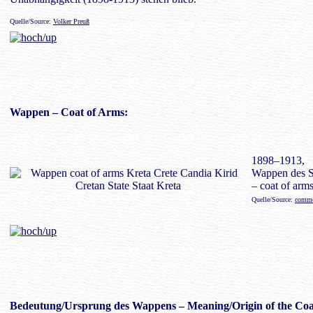
Quelle/Source:
Volker Preuß
Wappen
– Coat of Arms:
1898–1913,
Wappen des S
– coat of arms
Quelle/Source:
commo
Bedeutung/
Ursprung des Wappens
– Meaning/Origin of the Coa