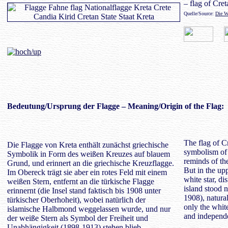
– flag of Cret
Quelle/Source:
Die W
Bedeutung
/Ursprung der Flagge – Meaning/Origin of the Flag:
The flag of Cr
Die Flagge von Kreta enthält zunächst griechische
symbolism of 
Symbolik in Form des weißen Kreuzes auf blauem
reminds of th
Grund, und erinnert an die griechische Kreuzflagge.
But in the upp
Im Obereck trägt sie aber ein rotes Feld mit einem
white star, di
weißen Stern, entfernt an die türkische Flagge
island stood 
erinnernt (die Insel stand faktisch bis 1908 unter
1908), natural
türkischer Oberhoheit), wobei natürlich der
only the whit
islamische Halbmond weggelassen wurde, und nur
and independ
der weiße Stern als Symbol der Freiheit und
Unabhängigkeit (1898-1913) stehen blieb.