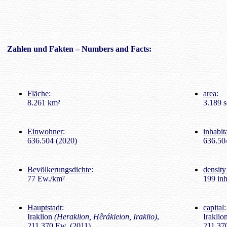
Zahlen
und Fakten – Numbers and Facts:
Fläche
:
area
:
8.261 km²
3.189 s
Einwohner
:
inhabit
636.504 (2020)
636.50
Bevölkerungsdichte
:
density
77 Ew./km²
199 inh
Hauptstadt
:
capital
:
Iraklion
(Heraklion, Hêrákleion, Iraklio)
,
Iraklio
211.370 Ew. (2011)
211.370