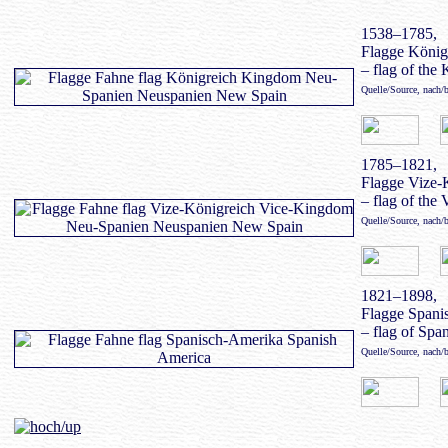
1538–1785,
Flagge König
– flag of th
Quelle/Source, nach/
1785–1821,
Flagge Vize-
– flag of th
Quelle/Source, nach/
1821–1898,
Flagge Spani
– flag of Spa
Quelle/Source, nach/