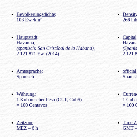
Bevölkerungsdichte
:
Density
103 Ew./km²
266 inh
Hauptstadt
:
Capital
Havanna,
Havana
(spanisch: San Cristóbal de la Habana),
(Spanis
2.121.871 Ew. (2014)
2.121.8
Amtssprache
:
officia
Spanisch
Spanis
Währung
:
Curren
1 Kubanischer Peso (CUP, Cub$)
1 Cuba
= 100 Centavos
= 100 
Zeitzone
:
Time Z
MEZ – 6 h
GMT –