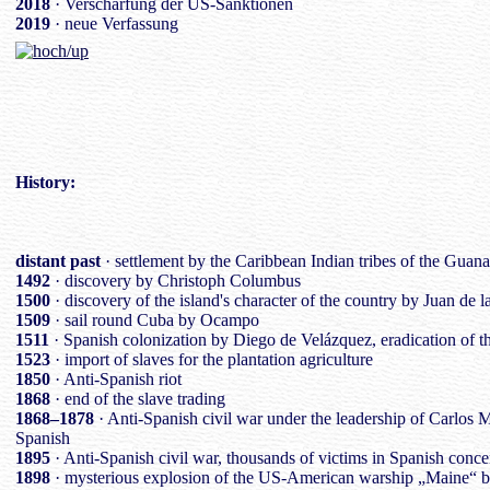
2018
· Verschärfung der US-Sanktionen
2019
· neue Verfassung
History
:
distant past
· settlement by the Caribbean Indian tribes of the Guan
1492
· discovery by Christoph Columbus
1500
· discovery of the island's character of the country by Juan de 
1509
· sail round Cuba by Ocampo
1511
· Spanish colonization by Diego de Velázquez, eradication of t
1523
· import of slaves for the plantation agriculture
1850
· Anti-Spanish riot
1868
· end of the slave trading
1868–1878
· Anti-Spanish civil war under the leadership of Carlos 
Spanish
1895
· Anti-Spanish civil war, thousands of victims in Spanish conc
1898
· mysterious explosion of the US-American warship „Maine“ 