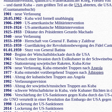
Militärintervention, spanisch-US-amerikanischer Krieg, Frieden von 
– und damit Kuba – zum größten Teil an die
USA
abtreten, die USA 
(Guantanamobucht)
1901
· neue Verfassung
20.05.1902
· Kuba wird formell unabhängig
1906–1909
· US-amerikanische Militärintervention
1919–1924
· US-amerikanische Militärintervention
1925–1933
· Diktatur des Präsidenten Gerardo Machado
1940
· neue Verfassung
1933–1959
· Herrschaft von General F. Batista y Zaldivar
1953–1959
· Guerillakrieg der Revolutionsbewegung des Fidel Cast
01.01.1959
· Sturz von General Batista
1960
· Beginn der Wirtschaftsblockade durch die USA
1961
· Versuch einer Invasion durch Exilkubaner in der Schweinebu
1962
· Stationierung sowjetischer Raketen, Kuba-Krise
1976
· neue Verfassung, Kuba entsendet Truppen nach
Angola
1977
· Kuba entsendet vorübergehend Truppen nach
Äthiopien
1991
· Abzug der kubanischen Truppen aus Angola
1992
· Verfassungsrevision
1993
· Abzug der sowjetisch/russischen Truppen aus Kuba
1994
· schwere Wirtschaftskrise in Kuba, viele Kubaner flüchten in
1996
· Verschärfung der US-Sanktionen gegen Kuba durch das US-
die UNO verurteilt in einer Resolution das Embargo der USA gege
1998
· Lockerung der US-Sanktionen
2014
· Lockerung der US-Sanktionen