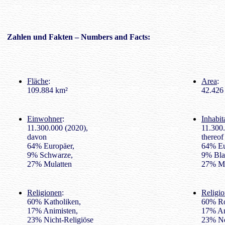
Zahlen
und Fakten – Numbers and Facts:
Fläche
:
Area
:
109.884 km²
42.426 
Einwohner
:
Inhabit
11.300.000 (2020),
11.300
davon
thereof
64% Europäer,
64% Eu
9% Schwarze,
9% Bla
27% Mulatten
27% Mu
Religionen
:
Religio
60% Katholiken,
60% Ro
17% Animisten,
17% An
23% Nicht-Religiöse
23% No