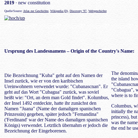
2019
· new constitution
Quelle/Source:
Atlas zur Geschichte
,
Wikipedia (D)
,
Discovery '97
,
Weltgeschichte
Ursprung des
Landesnamens
– Origin of the Country's Name:
The denomina
Die Bezeichnung "Kuba" geht auf den Namen der
the island ho
Insel zurück, wie er von den karibischen
"Cubanascnan
Ureinwohnern verwendet wurde: "Cubanascnan". Er
"Cubagua", wh
geht auf das Wort "Cubagua" zurück, was soviel
where is to fi
heißt wie: "Ort, an dem man Gold findet". Kolumbus,
der Insel 1492 entdeckte, hatte ihr zunächst den
Columbus, who
Namen "Juana" (Name der damaligen spanischen
initially the
Prinzessin) gegeben, später jedoch "Fernandina"
princess), but
('Ferdinand' war der Name des damaligen spanischen
was the name 
Königs) verwendet. Letztlich übernahm er jedoch die
the end he us
Bezeichnung der Eingeborenen.