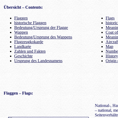
Übersicht
– Contents:
Flaggen
Flags
historische Flaggen
histori
Bedeutung/Ursprung der Flagge
Meaning
Wappen
Coat o
Bedeutung/Ursprung des Wappens
Meanin
Flugzeugkokarde
Aircraf
Landkarte
Map
Zahlen und Fakten
Number
Geschichte
History
Ursprung des Landesnamens
Origin 
Flaggen
– Flags:
National-, Ha
– national, me
Seitenverhältn