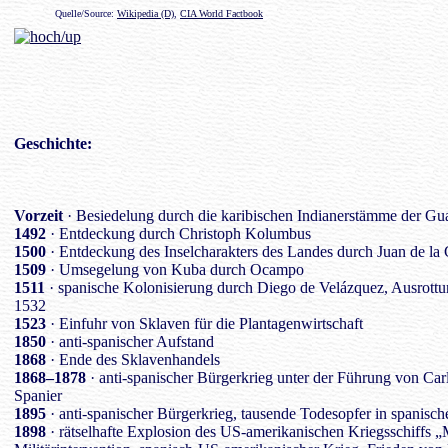
Quelle/Source:
Wikipedia (D)
,
CIA World Factbook
Geschichte
:
Vorzeit
· Besiedelung durch die karibischen Indianerstämme der Gu
1492
· Entdeckung durch Christoph Kolumbus
1500
· Entdeckung des Inselcharakters des Landes durch Juan de la
1509
· Umsegelung von Kuba durch Ocampo
1511
· spanische Kolonisierung durch Diego de Velázquez, Ausrottu
1532
1523
· Einfuhr von Sklaven für die Plantagenwirtschaft
1850
· anti-spanischer Aufstand
1868
· Ende des Sklavenhandels
1868–1878
· anti-spanischer Bürgerkrieg unter der Führung von Ca
Spanier
1895
· anti-spanischer Bürgerkrieg, tausende Todesopfer in spanisc
1898
· rätselhafte Explosion des US-amerikanischen Kriegsschiffs