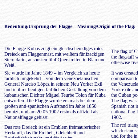
Bedeutung
/Ursprung der Flagge – Meaning/Origin of the Flag:
Die Flagge Kubas zeigt ein gleichschenkliges rotes
The flag of C
Dreieck am Flaggenmast, mit weißem fünfzackigen
the flagstaff w
Stern darin, ansonsten fünf Querstreifen in Blau und
otherwise five
Weiß.
Sie wurde im Jahre 1849 – im Vergleich zu heute
It was create
farblich umgekehrt – von dem venezoelanischen
comparison to
General Narciso López in seinem Neu Yorker Exil
the Venezuel
und in ihrer heutigen farblichen Gestaltung von dem
York exile and
kubanischen Dichter Miguel Teurbe Tolon für Kuba
the Cuban po
entworfen. Die Flagge wurde erstmals bei dem
The flag was i
großen anti-spanischen Aufstand im Jahre 1850
Spanish riot i
benutzt, und am 20.05.1902 erstmals offiziell als
national flag 
Nationalflagge gehisst.
1902.
The red trian
Das rote Dreieck ist ein Emblem freimaurerischer
which stands 
Herkunft, das für Freiheit, Gleichheit und
und for the i