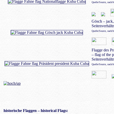
Quelle/Source, nach/
Gösch – jack,
Seitenverhältn
Quelle/Source, nach/
Flagge des Pr
– flag of the 
Seitenverhältn
Quelle/Source, nach/
historische Flaggen
– historical Flags: