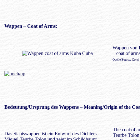
Wappen
– Coat of Arms:
Wappen von 
– coat of arm
Quelle/Source:
Corel
Bedeutung/
Ursprung des Wappens
– Meaning/Origin of the Coa
The coat of a
Das Staatswappen ist ein Entwurf des Dichters
Teurbe Tolon 
Miguel Teurbe Tolon und zeigt im Schildhaupt,