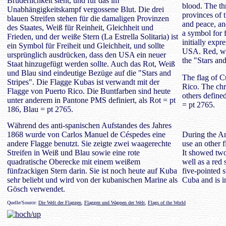
Brüderlichkeit steht, und für das im
blood. The thr
Unabhängigkeitskampf vergossene Blut. Die drei
provinces of t
blauen Streifen stehen für die damaligen Provinzen
and peace, and
des Staates, Weiß für Reinheit, Gleichheit und
a symbol for 
Frieden, und der weiße Stern (La Estrella Solitaria) ist
initially expr
ein Symbol für Freiheit und Gleichheit, und sollte
USA. Red, whi
ursprünglich ausdrücken, dass den USA ein neuer
the "Stars and
Staat hinzugefügt werden sollte. Auch das Rot, Weiß
und Blau sind eindeutige Bezüge auf die "Stars and
The flag of Cu
Stripes". Die Flagge Kubas ist verwandt mit der
Rico. The ch
Flagge von Puerto Rico. Die Buntfarben sind heute
others define
unter anderem in Pantone PMS definiert, als Rot = pt
= pt 2765.
186, Blau = pt 2765.
Während des anti-spanischen Aufstandes des Jahres
1868 wurde von Carlos Manuel de Céspedes eine
During the An
andere Flagge benutzt. Sie zeigte zwei waagerechte
use an other 
Streifen in Weiß und Blau sowie eine rote
It showed two
quadratische Oberecke mit einem weißem
well as a red
fünfzackigen Stern darin. Sie ist noch heute auf Kuba
five-pointed st
sehr beliebt und wird von der kubanischen Marine als
Cuba and is i
Gösch verwendet.
Quelle/Source:
Die Welt der Flaggen
,
Flaggen und Wappen der Welt
,
Flags of the World