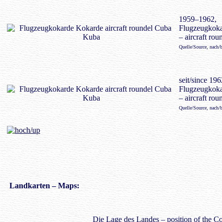
1959–1962,
Flugzeugkok
– aircraft rou
Quelle/Source, nach/
seit/since 196
Flugzeugkok
– aircraft rou
Quelle/Source, nach/
Landkarte
n – Maps:
Die Lage des Landes – position of the Co