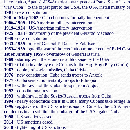
intervention, Spanish-US-American war, peace of Paris:
Spain
has to
way Cuba – to the bigest part to the
USA
, the USA install military
1901
· new constitution
20th of May 1902
· Cuba becomes formally independent
1906–1909
· US-American military intervention
1919–1924
· US-American military intervention
1925–1933
· dictatorship of the president Gerardo Machado
1940
· new constitution
1933–1959
· rule of General F. Batista y Zaldivar
1953–1959
· guerilla war of the revolutionar movement of Fidel Cas
1st of January 1959
· overthrow of General Batista
1960
· starting with the economical blockage by the USA
1961
· trial to invade by exile Cubans in the Hog Bay (Playa Girón)
1962
· deploy of soviet missiles, Cuba Crisis
1976
· new constitution, Cuba sends troops to
Angola
1977
· Cuba sends momentarily troops to
Ethiopia
1991
· withdrawal of the Cuban troops from Angola
1992
· constitutional revision
1993
· withdrawal of the Soviet/Russian troops from Cuba
1994
· heavy economical crisis in Cuba, many Cubans take refuge i
1996
· aggravate of the US sanctions against Cuba by the US-Ame
condemns in a resolution the embargo of the USA against Cuba
1998
· US sanctions eased
2014
· US sanctions eased
2018
· tightening of US sanctions