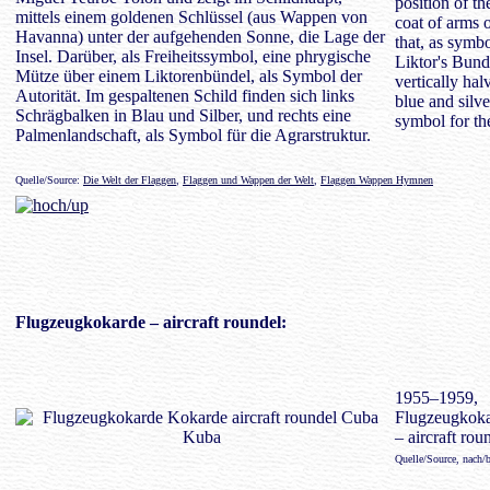
position of t
mittels einem goldenen Schlüssel (aus Wappen von
coat of arms 
Havanna) unter der aufgehenden Sonne, die Lage der
that, as symb
Insel. Darüber, als Freiheitssymbol, eine phrygische
Liktor's Bundl
Mütze über einem Liktorenbündel, als Symbol der
vertically hal
Autorität. Im gespaltenen Schild finden sich links
blue and silve
Schrägbalken in Blau und Silber, und rechts eine
symbol for the
Palmenlandschaft, als Symbol für die Agrarstruktur.
Quelle/Source:
Die Welt der Flaggen
,
Flaggen und Wappen der Welt
,
Flaggen Wappen Hymnen
Flugzeugkokarde
– aircraft roundel:
1955–1959,
Flugzeugkok
– aircraft rou
Quelle/Source, nach/