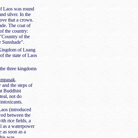
of Laos was round
d silver. In the
bove that a crown.
hade. The coat of
f the country:
ountry of the
te Sunshade".
e Kingdom of Luang
f the state of Laos
 the three kingdoms
mpasak
.
 and the steps of
ant Buddhist
teal, not do
intoxicants.
 Laos (introduced
wed between the
h rice fields, a
ell as a waterpower
 as soon as a
this was