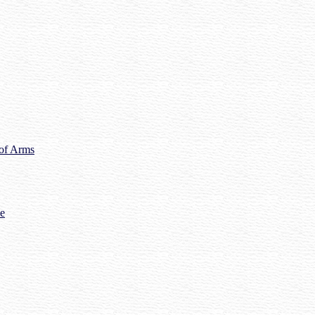
 of Arms
me