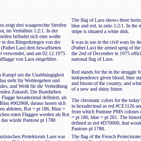
The flag of Laos shows three horizo
s zeigt drei waagerechte Streifen
blue and red, in ratio 1:2:1. In the 
t, im Verhältnis 1:2:1. In der
stripe is situated a white disk.
reifen befindet sich eine weiße
 in den Bürgerkriegen von der
It was in use in the civil wars by th
t (Pathet Lao) dem bewaffneten
(Pathet Lao) the armed sprig of th
i verwendet, und am 02.12.1975
the 2nd of December in 1975 offici
nalflagge von Laos eingeführt.
national flag of Laos.
Red stands for the in the struggle f
 im Kampf um die Unabhängigkeit
independence given blood, blue sta
lau steht für Wohlergehen und
and bloom of the country, and whit
des, und Weiß für die Verheißung
of a new and shiny future.
zenden Zukunft. Die Buntfarben
e Flagge hexadezimal definiert, als
The chromatic colors for the today'
lau #002868, daraus lassen sich
in hexadecimal as red #CE1126 an
n ableiten, Rot = pt 186, Blau =
from which Pantone PMS colours c
ischen roten Flaggen werden als Rot
= pt 186, blue = pt 281. The histori
, das würde Pantone pt 1788
defined as red #D70000, that woul
Pantone pt 1788.
nzösischen Protektorats Laos war
The flag of the French Protectorat