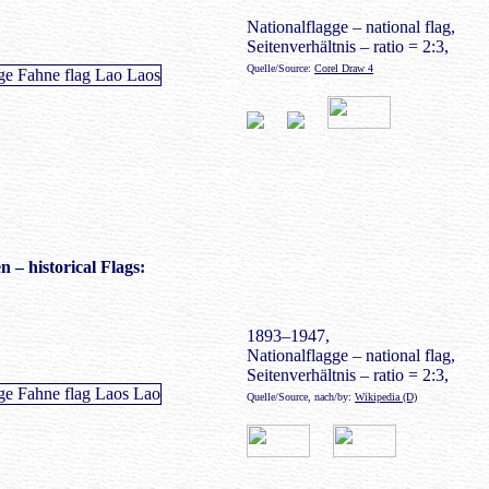
Nationalflagge – national flag,
Seitenverhältnis – ratio = 2:3,
Quelle/Source:
Corel Draw 4
en
– historical Flags:
1893–1947,
Nationalflagge – national flag,
Seitenverhältnis – ratio = 2:3,
Quelle/Source, nach/by:
Wikipedia (D)