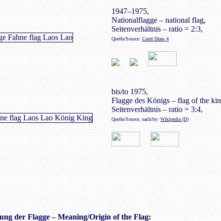
1947–1975,
Nationalflagge – national flag,
Seitenverhältnis – ratio = 2:3,
Quelle/Source:
Corel Draw 4
bis/to 1975,
Flagge des Königs – flag of the kin
Seitenverhältnis – ratio = 3:4,
Quelle/Source, nach/by:
Wikipedia (D)
ung der Flagge – Meaning/Origin of the Flag: