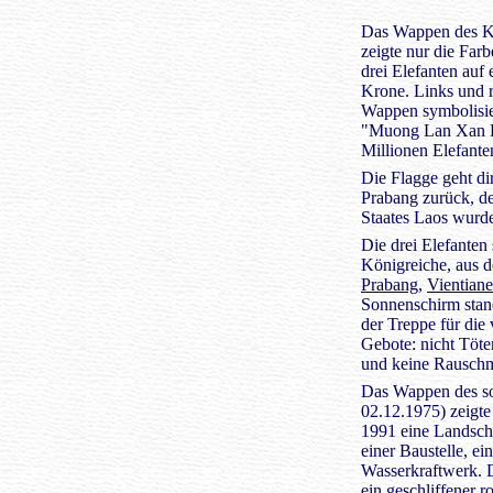
Das Wappen des K
zeigte nur die Farb
drei Elefanten auf 
Krone. Links und 
Wappen symbolisie
"Muong Lan Xan 
Millionen Elefant
Die Flagge geht di
Prabang zurück, d
Staates Laos wurd
Die drei Elefanten 
Königreiche, aus 
Prabang
,
Vientiane
Sonnenschirm stand
der Treppe für die 
Gebote: nicht Töte
und keine Rauschmi
Das Wappen des soz
02.12.1975) zeigt
1991 eine Landscha
einer Baustelle, e
Wasserkraftwerk. 
ein geschliffener 