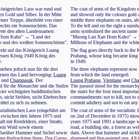
önigreiches Laos war rund und
The coat of arms of the Kingdom 
en Gold und Silber. In der Mitte
and showed only the colours gold an
einer Treppe, überhöht von einer
middle three elephants on stairs, a
rechts ein Sonnenschirm. Das
To the left and on the right a suns
rte den alten Landesnamen:
arms symbolized the ancient name o
Hom Kaho" → "Land der
"Muong Lan Xan Hom Kaho" → "C
en und des weißen Sonnenschirms".
Millions of Elephants and the whi
rekt auf das Königreich Luang
The flag goes directly back to th
essen König 1949 König des
Prabang, whose king became king o
e.
in 1949.
stehen jedoch nun für die drei
The three elephants represent now
denen das Land hervorging:
Luang
from which the land emerged:
und
Champasak
. Der
Luang Prabang
,
Vientiane
and
Cha
 für die Monarchie und die Stufen
The parasol stood for the monarchy
vier wichtigsten buddhistischen
the stairs for the four most import
n, nicht Stehlen, nicht Ehebrechen
commandments: not to kill, not to s
ttel zu sich zu nehmen.
commit adultery and not to eat any 
ialistischen Laos (eingeführt am
The coat of arms of the socialistic
e zwischen den Jahren 1975 und
on 2nd of December in 1975) sho
ft mit Reisfeldern, einer Straße,
years 1975 and 1991 a landscape wit
inem Wald sowie einem
road, a building site, a forest as w
Darüber Hammer und Sichel sowie
dam. Above that hammer and sickle
roter fünfzackiger Stern. Das Ganze
sharpend red five-pointed star. All 