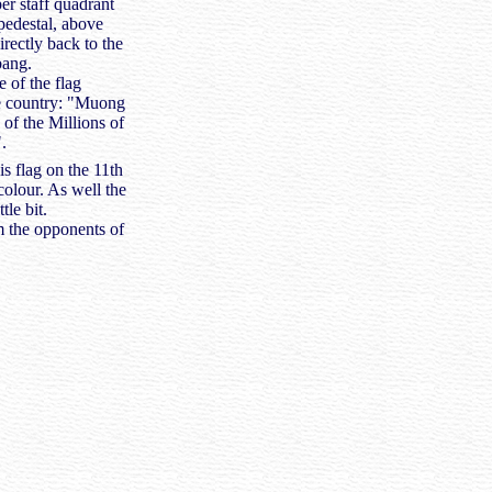
er staff quadrant
pedestal, above
irectly back to the
bang.
 of the flag
he country: "Muong
 the Millions of
.
s flag on the 11th
colour. As well the
tle bit.
om the opponents of