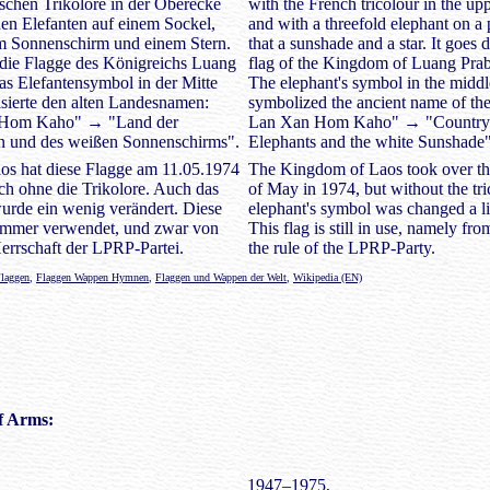
ischen Trikolore in der Oberecke
with the French tricolour in the upp
en Elefanten auf einem Sockel,
and with a threefold elephant on a 
m Sonnenschirm und einem Stern.
that a sunshade and a star. It goes d
f die Flagge des Königreichs Luang
flag of the Kingdom of Luang Pra
s Elefantensymbol in der Mitte
The elephant's symbol in the middle
sierte den alten Landesnamen:
symbolized the ancient name of t
Hom Kaho" → "Land der
Lan Xan Hom Kaho" → "Country of
en und des weißen Sonnenschirms".
Elephants and the white Sunshade"
os hat diese Flagge am 11.05.1974
The Kingdom of Laos took over thi
h ohne die Trikolore. Auch das
of May in 1974, but without the tri
urde ein wenig verändert. Diese
elephant's symbol was changed a lit
immer verwendet, und zwar von
This flag is still in use, namely fr
errschaft der LPRP-Partei.
the rule of the LPRP-Party.
Flaggen
,
Flaggen Wappen Hymnen
,
Flaggen und Wappen der Welt
,
Wikipedia (EN)
f Arms:
1947–1975,