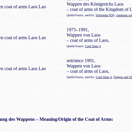
Wappen des Königreichs Laos
– coat of arms of the Kingdom of 
Quelle/Source, nach/by:
Wikipedia (EN)
,
commons.wik
1975–1991,
Wappen von Laos
– coat of arms of Laos,
Quelle/Source:
Corel Draw 4
seit/since 1991,
Wappen von Laos
– coat of arms of Laos,
Quelle/Source, nach/by:
Corel Draw 4
,
Flaggen und Wa
ung des Wappens
– Meaning/Origin of the Coat of Arms: