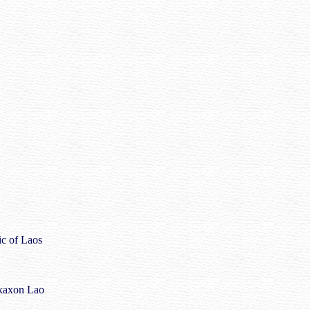
ic of Laos
axaxon Lao