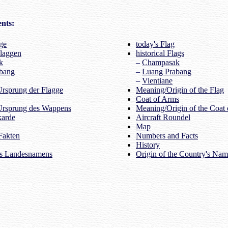
nts:
ge
today's Flag
Flaggen
historical Flags
k
–
Champasak
bang
–
Luang Prabang
–
Vientiane
rsprung der Flagge
Meaning/Origin of the Flag
Coat of Arms
Ursprung des Wappens
Meaning/Origin of the Coat
karde
Aircraft Roundel
Map
Fakten
Numbers and Facts
History
es Landesnamens
Origin of the Country's Na