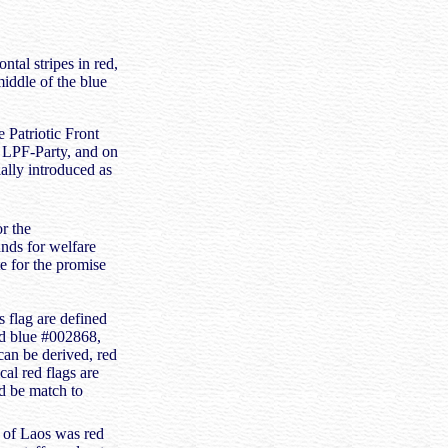
ntal stripes in red,
middle of the blue
e Patriotic Front
e LPF-Party, and on
ally introduced as
or the
nds for welfare
e for the promise
s flag are defined
d blue #002868,
an be derived, red
cal red flags are
d be match to
e of Laos was red