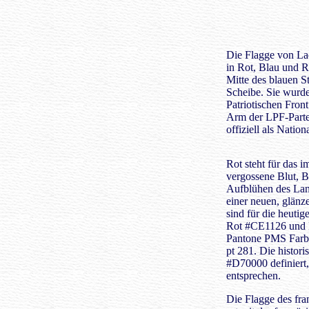
Die Flagge von Lao
in Rot, Blau und Ro
Mitte des blauen St
Scheibe. Sie wurde
Patriotischen Fron
Arm der LPF-Parte
offiziell als Natio
Rot steht für das
vergossene Blut, B
Aufblühen des Lan
einer neuen, glän
sind für die heutig
Rot #CE1126 und B
Pantone PMS Farbe
pt 281. Die histor
#D70000 definiert
entsprechen.
Die Flagge des fra