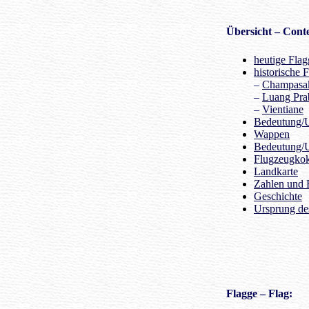
Übersicht
– Conte
heutige Flag
historische 
–
Champasa
–
Luang Pra
–
Vientiane
Bedeutung/U
Wappen
Bedeutung/
Flugzeugko
Landkarte
Zahlen und 
Geschichte
Ursprung d
Flagge
– Flag: