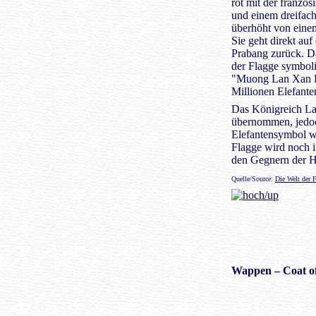
rot mit der französ
und einem dreifach
überhöht von eine
Sie geht direkt au
Prabang zurück. Da
der Flagge symboli
"Muong Lan Xan 
Millionen Elefant
Das Königreich La
übernommen, jedoc
Elefantensymbol w
Flagge wird noch 
den Gegnern der H
Quelle/Source:
Die Welt der 
Wappen
– Coat o