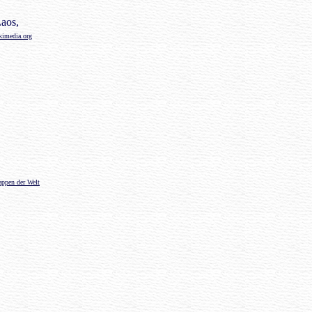
Laos,
imedia.org
ppen der Welt