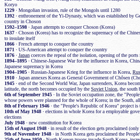
Koryo
1229
· Mongolian invasion, rule of the Mongols until 1280
1392
· enthronement of the Yi-Dynasty, which was established by Ge
country in Choson
1592–1598
· Japan attempts to conquer Choson (Korea)
1637
· Choson (Korea) has to recognize the supremacy of the Chine
to insulate itself
1866
· French attempt to conquer the country
1871
· US-American attempt to conquer the country
1876
·
Japan
coerces the repeal of the isolation, opening of the ports
1894–1895
· Chinese-Japanese War for the influence in Korea, China
Japanese supremacy in Korea
1904–1905
· Russian-Japanese Krieg for the influence in Korea,
Rus
1910
· Japan annexes Korea as General Government of Chôsen (Cho
1945
· end of the Second World War, Japan surrenders, Korea become
latitude, the north becomes occupied by the
Soviet Union
, the south
6th of September 1945
· In the Soviet occupation zone, the "People
whose powers were planned for the whole of Korea; in the South, all 
8th of February 1946
· the "People's Republic of Korea" project is
10th of May 1948
· elections in whole Korea for a employable gov
elections
July 1948
· new constitution for Korea
15th of August 1948
· in result of the election gets proclaimed (only
9th of November 1948
· in North Korea gets proclaimed the Peopl
25th of June 1950
· North Korean troops invade South Korea, increas