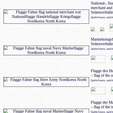
National-, Ha
merchant and 
Seitenverhältn
Quelle/Source, nach/
Marinekriegsf
Seitenverhältn
Quelle/Source, nach/
Flagge des H
– flag of the 
Quelle/Source, nach/
Flagge der M
– flag of the 
Quelle/Source, nach/