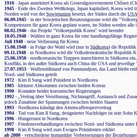
1910
· Japan annektiert Korea als Generalgouvernement Chôsen (Ch
1945
· Ende des Zweiten Weltkriegs, Japan kapituliert, Korea wird lä
Norden wird von der
Sowjetunion
besetzt, der Süden durch die
US
06.09.1945
· in der Sowjetischen Besatzungszone wird die "Volksre
Kompetenzen für ganz Korea geplant waren, im Süden werden alle i
08.02.1946
· das Projekt "Volksrepublik Korea" wird beendet
10.05.1948
· Wahlen in ganz Korea für eine handlungsfähige Regier
Juli 1948
· neue Verfassung für Korea
15.08.1948
· in Folge der Wahl wird (nur in
Südkorea
) die Republik
09.11.1948
· in Nordkorea wird die Volksdemokratische Republik K
25.06.1950
· nordkoreanische Truppen marschieren in Südkorea ein, 
Konflikt, in den außer Südkorea auch China die USA und jeweilige
27.07.1953
· Waffenstillstand von Panmundjom, das Land bleibt entl
Nord- und Südkorea geteilt
1972
· Kim Il Sung wird Präsident in Nordkorea
1985
· kleinere Abkommen zwischen beiden Koreas
1990
· Kontakte beider koreanischer Regierungen
1992
· „Vertrag über Versöhnung, Nichtangriff, Austausch und Zus
jedoch Zunahme der Spannungen zwischen beiden Staaten
1993
· Nordkorea kündigt den Atomwaffensperrvertrag
1994
· Tod von Kim Il Sung, designierter Nachfolger ist sein Sohn 
1996
· Hungersnot in Nordkorea
1997
· Friedensverhandlungen zwischen Nord- und Südkorea unter 
1998
· Kim Il Sung wird zum Ewigen Präsidenten erklärt
ab 2000
· verschiedene humanitäre Verbesserungen der Beziehunge