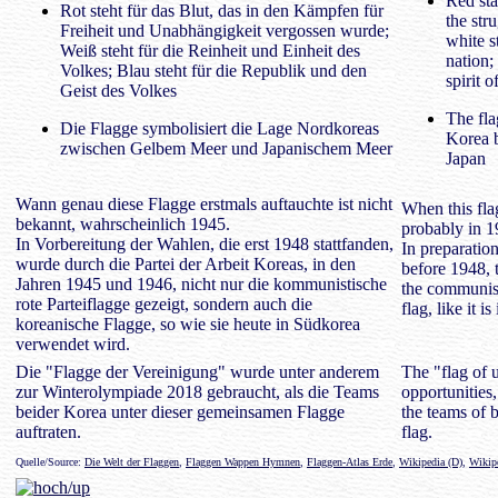
Red sta
Rot steht für das Blut, das in den Kämpfen für
the str
Freiheit und Unabhängigkeit vergossen wurde;
white s
Weiß steht für die Reinheit und Einheit des
nation;
Volkes; Blau steht für die Republik und den
spirit o
Geist des Volkes
The fla
Die Flagge symbolisiert die Lage Nordkoreas
Korea b
zwischen Gelbem Meer und Japanischem Meer
Japan
Wann genau diese Flagge erstmals auftauchte ist nicht
When this fla
bekannt, wahrscheinlich 1945.
probably in 1
In Vorbereitung der Wahlen, die erst 1948 stattfanden,
In preparation
wurde durch die Partei der Arbeit Koreas, in den
before 1948, 
Jahren 1945 und 1946, nicht nur die kommunistische
the communist
rote Parteiflagge gezeigt, sondern auch die
flag, like it 
koreanische Flagge, so wie sie heute in Südkorea
verwendet wird.
Die "Flagge der Vereinigung" wurde unter anderem
The "flag of 
zur Winterolympiade 2018 gebraucht, als die Teams
opportunities
beider Korea unter dieser gemeinsamen Flagge
the teams of
auftraten.
flag.
Quelle/Source:
Die Welt der Flaggen
,
Flaggen Wappen Hymnen
,
Flaggen-Atlas Erde
,
Wikipedia (D)
,
Wikip