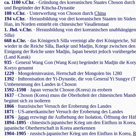
ca. 1100 v.Chr.
· Gründung des koreanischen Staates Choson durch 
und Begründer der Kitscha-Dynastie
108 v.Chr.
· Unterwerfung von Choson durch
China
194 v.Chr.
· Herausbildung von drei koreanischen Staaten im Süden 
Han, im Norden entsteht ein chinesischer Vasallenstaat
1. Jhd. v.Chr.
· Herausbildung von drei koreanischen unabhängige
Silla)
668 n.Chr.
· das Königreich Silla vereinigt alle drei Königreiche, Si
wieder in die Reiche Silla, Baekje und Madjin, Kriege zwischen den 
Einigung der Reiche unter Madjin, Japan besetzt jedoch vorübergeh
(Land Karak)
935
· General Wang Gon (Wang Kon) begründet in Madjin die Koryo-
Koryo genannt
1229
· Mongoleninvasion, Herrschaft der Mongolen bis 1280
1392
· Inthronisation der Yi-Dynastie, die von General Yi Sungye (
Umbenennung des Landes in Choson
1592–1598
· Japan versucht Choson (Korea) zu erobern
1637
· Choson (Korea) muss die Oberhoheit der chinesischen Mand
beginnt sich zu isolieren
1866
· französischer Versuch der Eroberung des Landes
1871
· US-amerikanischer Versuch der Eroberung des Landes
1876
·
Japan
erzwingt die Aufhebung der Isolation, Öffnung der Hä
1894–1895
· chinesisch-japanischer Krieg um den Einfluss in Korea,
japanische Oberherrschaft in Korea anerkennen
1904–1905
· russisch-japanischer Krieg um den Einfluss in Korea,
R