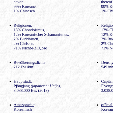
davon
thereof
99% Koreaner,
99% Ko
1% Chinesen
1% Chi
Religionen
:
Religio
13% Chondoismus,
13% C
12% Koreanischer Schamanismus,
12% Ko
2% Buddhisten,
2% Bud
2% Christen,
2% Chri
71% Nicht-Religiöse
71% No
Bevölkerungsdichte
:
Density
212 Ew./km²
549 inh
Hauptstadt
:
Capital
Pjöngjang
(japanisch: Heijo)
,
P'yon
3.038.000 Ew. (2018)
3.038.0
Amtssprache
:
officia
Koreanisch
Korean