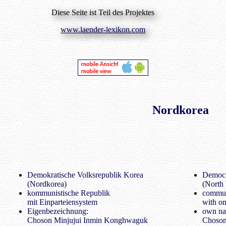
Diese Seite ist Teil des Projektes
www.laender-lexikon.com
Nordkorea
Demokratische Volksrepublik Korea
Democr
(Nordkorea)
(North
kommunistische Republik
commun
mit Einparteiensystem
with on
Eigenbezeichnung:
own na
Choson Minjujui Inmin Konghwaguk
Choson