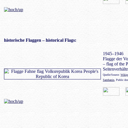
historische Flaggen
– historical Flags:
1945–1946
Flagge der Vo
– flag of the 
Seitenverhältn
Quelle/Source:
Wikip
Samhanin
, Public d