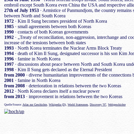
embroil except South Korea even China the USA and respective alli
27th of July 1953
· Armistice of Panmundjom, the country remains se
between North and South Korea
1972
· Kim Il Sung becomes president of North Korea
1985
· small agreements between both Koreas
1990
· contacts of both Korean governments
1992
· „Treaty of reconciliation, non-aggression, interchange and c
increase of the tensions between both states
1993
· North Korea terminates the Nuclear Arms Block Treaty
1994
· death of Kim Il Sung, designated successor is his son Kim Jon
1996
· famine in North Korea
1997
· discussions about peace between North and South Korea unde
1998
· Kim Il Sung gets declared as the Eternal President
from 2000
· diverse humanitarian improvements of the connections
2001
· famine in North Korea
from 2008
· deterioration in relations between the two Koreas
2012
· North Korea declares itself a nuclear power
from 2013
· improvement in relations between the two Koreas
Quelle/Source:
Atlas zur Geschichte
,
Wikipedia (D)
,
World Statesmen
,
Discovery '97
,
Weltgeschichte