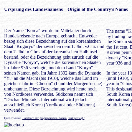
Ursprung des
Landesnamens
– Origin of the Country's Name:
Der Name "Korea" wurde im Mittelalter durch
The name "Ko
Handelsreisende nach Europa gebracht. Entweder
by trading tra
bezog sich diese Bezeichnung auf den koreanischen
the Korean st
Staat "Koguryo" der zwischen dem 1. Jhd. v.Chr. und
the 1st cent. 
dem 7. Jhd. n.Chr. auf der koreanischen Halbinsel
Korean penins
bestand, oder die Bezeichnung geht zurück auf die
dynasty "Kory
Dynastie "Koryo", welche die koreanischen Staaten
year 936 und 
im Jahre 936 vereingte, und dem Land "Koryo"
seinen Namen gab. Im Jahre 1392 kam die Dynastie
In the year 1
"Yi" an die Macht (bis 1910), welche das Land im
(until 1910),
gleichen Jahr in "Choson" (Land der Morgenfrische)
year in "Chos
umbenannte. Diese Bezeichnung wird heute noch
This designat
von Nordkorea verwendet. Südkorea nennt sich
South Korea 
"Dachan Minkuk". International wird jedoch
international
ausschließlich Korea (Nordkorea oder Südkorea)
South Korea)
verwendet.
Quelle/Source:
Handbuch der geographischen Namen
,
Wikipedia (D)