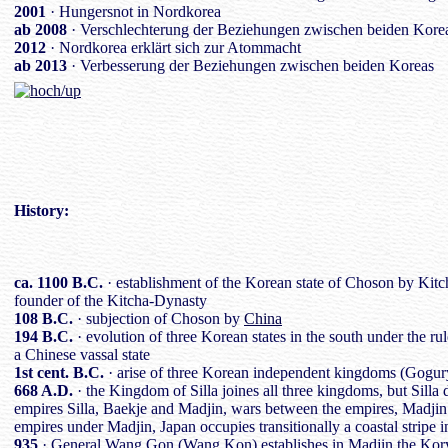
2001
· Hungersnot in Nordkorea
ab 2008
· Verschlechterung der Beziehungen zwischen beiden Kore
2012
· Nordkorea erklärt sich zur Atommacht
ab 2013
· Verbesserung der Beziehungen zwischen beiden Koreas
History
:
ca. 1100 B.C.
· establishment of the Korean state of Choson by Kitcha
founder of the Kitcha-Dynasty
108 B.C.
· subjection of Choson by
China
194 B.C.
· evolution of three Korean states in the south under the rul
a Chinese vassal state
1st cent. B.C.
· arise of three Korean independent kingdoms (Gogury
668 A.D.
· the Kingdom of Silla joines all three kingdoms, but Silla d
empires Silla, Baekje and Madjin, wars between the empires, Madjin a
empires under Madjin, Japan occupies transitionally a coastal stripe 
935
· General Wang Gon (Wang Kon) establishes in Madjin the Kory