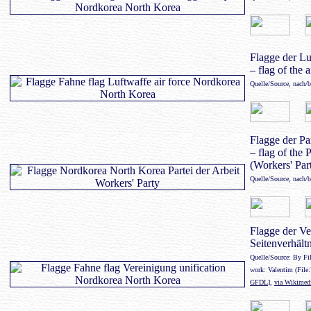
Flagge der Lu
– flag of the a
Quelle/Source, nach/
Flagge der Pa
– flag of the
(Workers' Par
Quelle/Source, nach/
Flagge der Ver
Seitenverhältn
Quelle/Source: By Fil
work: Valentim (File:
GFDL
],
via Wikime