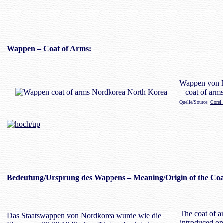
Wappen
– Coat of Arms:
Wappen von 
– coat of arm
Quelle/Source:
Corel
Bedeutung/
Ursprung des Wappens
– Meaning/Origin of the Coa
The coat of a
Das Staatswappen von Nordkorea wurde wie die
introduced on