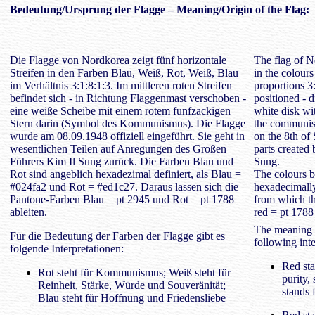
Bedeutung
/Ursprung der Flagge – Meaning/Origin of the Flag:
Die Flagge von Nordkorea zeigt fünf horizontale
The flag of N
Streifen in den Farben Blau, Weiß, Rot, Weiß, Blau
in the colours
im Verhältnis 3:1:8:1:3. Im mittleren roten Streifen
proportions 3:
befindet sich - in Richtung Flaggenmast verschoben -
positioned - d
eine weiße Scheibe mit einem rotem funfzackigen
white disk wit
Stern darin (Symbol des Kommunismus). Die Flagge
the communism
wurde am 08.09.1948 offiziell eingeführt. Sie geht in
on the 8th of 
wesentlichen Teilen auf Anregungen des Großen
parts created
Führers Kim Il Sung zurück. Die Farben Blau und
Sung.
Rot sind angeblich hexadezimal definiert, als Blau =
The colours b
#024fa2 und Rot = #ed1c27. Daraus lassen sich die
hexadecimally
Pantone-Farben Blau = pt 2945 und Rot = pt 1788
from which th
ableiten.
red = pt 1788
The meaning o
Für die Bedeutung der Farben der Flagge gibt es
following inte
folgende Interpretationen:
Red sta
Rot steht für Kommunismus; Weiß steht für
purity,
Reinheit, Stärke, Würde und Souveränität;
stands 
Blau steht für Hoffnung und Friedensliebe