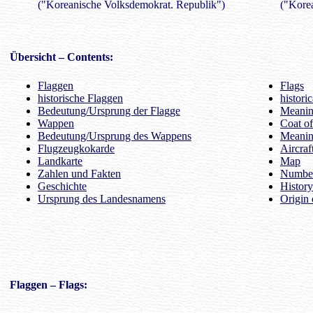
("Koreanische Volksdemokrat. Republik")
("Kore
Übersicht
– Contents:
Flaggen
Flags
historische Flaggen
histori
Bedeutung/Ursprung der Flagge
Meaning
Wappen
Coat o
Bedeutung/Ursprung des Wappens
Meanin
Flugzeugkokarde
Aircraf
Landkarte
Map
Zahlen und Fakten
Number
Geschichte
History
Ursprung des Landesnamens
Origin 
Flaggen
– Flags: