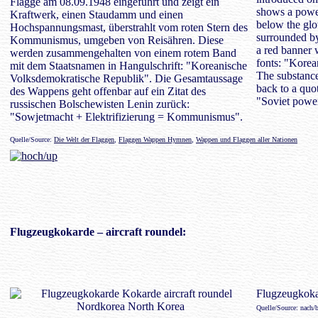
Flagge am 08.09.1948 eingeführt und zeigt ein
shows a power
Kraftwerk, einen Staudamm und einen
below the gl
Hochspannungsmast, überstrahlt vom roten Stern des
surrounded by
Kommunismus, umgeben von Reisähren. Diese
a red banner 
werden zusammengehalten von einem rotem Band
fonts: "Korea
mit dem Staatsnamen in Hangulschrift: "Koreanische
The substance
Volksdemokratische Republik". Die Gesamtaussage
back to a quo
des Wappens geht offenbar auf ein Zitat des
"Soviet power
russischen Bolschewisten Lenin zurück:
"Sowjetmacht + Elektrifizierung = Kommunismus".
Quelle/Source:
Die Welt der Flaggen
,
Flaggen Wappen Hymnen
,
Wappen und Flaggen aller Nationen
Flugzeugkokarde
– aircraft roundel:
Flugzeugkokar
Quelle/Source: nach