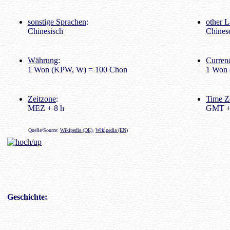
sonstige Sprachen
:
other 
Chinesisch
Chines
Währung
:
Curren
1 Won (KPW, W) = 100 Chon
1 Won 
Zeitzone
:
Time Z
MEZ + 8 h
GMT +
Quelle/Source:
Wikipedia (DE)
,
Wikipedia (EN)
Geschichte
: