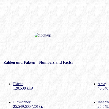
Zahlen
und Fakten – Numbers and Facts:
Fläche
:
Area
:
120.538 km²
46.540 
Einwohner
:
Inhabit
25.549.600 (2018),
25.549