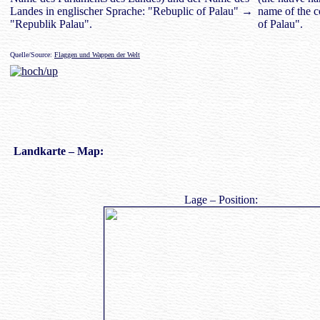
Landes in englischer Sprache: "Rebuplic of Palau" →
name of the c
"Republik Palau".
of Palau".
Quelle/Source:
Flaggen und Wappen der Welt
Landkarte
– Map:
Lage – Position: