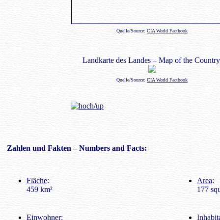
Quelle/Source:
CIA World Factbook
Landkarte des Landes – Map of the Country
Quelle/Source:
CIA World Factbook
Zahlen
und Fakten – Numbers and Facts:
Fläche
:
Area
:
459 km²
177 squ
Einwohner
:
Inhabit