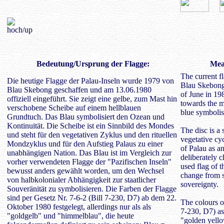
Bedeutung
/Ursprung der Flagge:
Mean
The current f
Die heutige Flagge der Palau-Inseln wurde 1979 von
Blau Skebong 
Blau Skebong geschaffen und am 13.06.1980
of June in 198
offiziell eingeführt. Sie zeigt eine gelbe, zum Mast hin
towards the m
verschobene Scheibe auf einem hellblauen
blue symbolis
Grundtuch. Das Blau symbolisiert den Ozean und
Kontinuität. Die Scheibe ist ein Sinnbild des Mondes
The disc is a
und steht für den vegetativen Zyklus und den rituellen
vegetative cyc
Mondzyklus und für den Aufstieg Palaus zu einer
of Palau as a
unabhängigen Nation. Das Blau ist im Vergleich zur
deliberately 
vorher verwendeten Flagge der "Pazifischen Inseln"
used flag of t
bewusst anders gewählt worden, um den Wechsel
change from s
von halbkolonialer Abhängigkeit zur staatlicher
sovereignty.
Souveränität zu symbolisieren. Die Farben der Flagge
sind per Gesetz Nr. 7-6-2 (Bill 7-230, D7) ab dem 22.
The colours o
Oktober 1980 festgelegt, allerdings nur als als
7-230, D7) as
"goldgelb" und "himmelblau", die heute
"golden yello