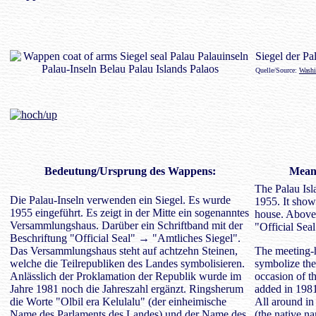
Siegel der Pa
Quelle/Source:
Washi
Bedeutung/
Ursprung des Wappens
:
Meani
The Palau Isla
Die Palau-Inseln verwenden ein Siegel. Es wurde
1955. It show
1955 eingeführt. Es zeigt in der Mitte ein sogenanntes
house. Above 
Versammlungshaus. Darüber ein Schriftband mit der
"Official Seal
Beschriftung "Official Seal" → "Amtliches Siegel".
Das Versammlungshaus steht auf achtzehn Steinen,
The meeting-h
welche die Teilrepubliken des Landes symbolisieren.
symbolize the
Anlässlich der Proklamation der Republik wurde im
occasion of t
Jahre 1981 noch die Jahreszahl ergänzt. Ringsherum
added in 1981
die Worte "Olbil era Kelulalu" (der einheimische
All around in
Name des Parlaments des Landes) und der Name des
(the native n