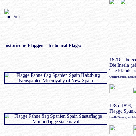
historische Flaggen
– historical Flags:
16./18. Jhd./c
Die Inseln g
The islands b
Quelle/Source, nach/
1785–1899,
Flagge Spanie
Quelle/Source, nach/