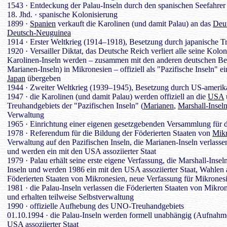
1543 · Entdeckung der Palau-Inseln durch den spanischen Seefahrer
18. Jhd. · spanische Kolonisierung
1899 ·
Spanien
verkauft die Karolinen (und damit Palau) an das
Deu
Deutsch-Neuguinea
1914 · Erster Weltkrieg (1914–1918), Besetzung durch japanische T
1920 · Versailler Diktat, das Deutsche Reich verliert alle seine Kolo
Karolinen-Inseln werden – zusammen mit den anderen deutschen Bes
Marianen-Inseln) in Mikronesien – offiziell als "Pazifische Inseln"
Japan
übergeben
1944 · Zweiter Weltkrieg (1939–1945), Besetzung durch US-amerik
1947 · die Karolinen (und damit Palau) werden offiziell an die
USA
Treuhandgebiets der "Pazifischen Inseln" (
Marianen
,
Marshall-Insel
Verwaltung
1965 · Einrichtung einer eigenen gesetzgebenden Versammlung für di
1978 · Referendum für die Bildung der Föderierten Staaten von
Mikr
Verwaltung auf den Pazifischen Inseln, die Marianen-Inseln verlasse
und werden ein mit den USA assoziierter Staat
1979 · Palau erhält seine erste eigene Verfassung, die Marshall-Inse
Inseln und werden 1986 ein mit den USA assoziierter Staat, Wahlen
Föderierten Staaten von Mikronesien, neue Verfassung für Mikrones
1981 · die Palau-Inseln verlassen die Föderierten Staaten von Mikro
und erhalten teilweise Selbstverwaltung
1990 · offizielle Aufhebung des UNO-Treuhandgebiets
01.10.1994 · die Palau-Inseln werden formell unabhängig (Aufnahm
USA assoziierter Staat