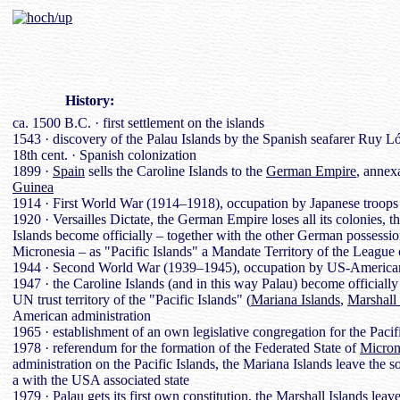
History
:
ca. 1500 B.C. · first settlement on the islands
1543 · discovery of the Palau Islands by the Spanish seafarer Ruy L
18th cent. · Spanish colonization
1899 ·
Spain
sells the Caroline Islands to the
German Empire
, annex
Guinea
1914 · First World War (1914–1918), occupation by Japanese troops
1920 · Versailles Dictate, the German Empire loses all its colonies, t
Islands become officially – together with the other German possessio
Micronesia – as "Pacific Islands" a Mandate Territory of the League
1944 · Second World War (1939–1945), occupation by US-American
1947 · the Caroline Islands (and in this way Palau) become officiall
UN trust territory of the "Pacific Islands" (
Mariana Islands
,
Marshall 
American administration
1965 · establishment of an own legislative congregation for the Pacif
1978 · referendum for the formation of the Federated State of
Micron
administration on the Pacific Islands, the Mariana Islands leave the s
a with the USA associated state
1979 · Palau gets its first own constitution, the Marshall Islands leave