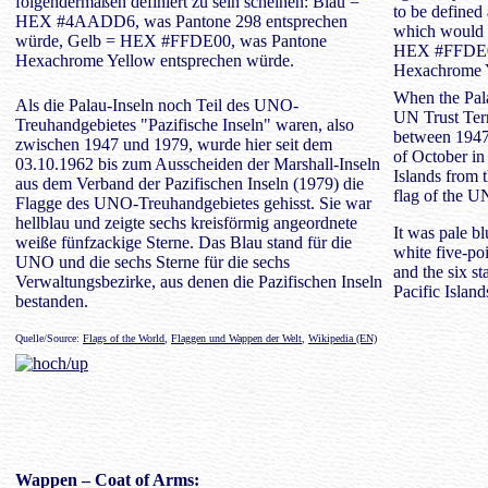
folgendermaßen definiert zu sein scheinen: Blau =
to be define
HEX #4AADD6, was Pantone 298 entsprechen
which would 
würde, Gelb = HEX #FFDE00, was Pantone
HEX #FFDE00
Hexachrome Yellow entsprechen würde.
Hexachrome 
When the Palau
Als die Palau-Inseln noch Teil des UNO-
UN Trust Terri
Treuhandgebietes "Pazifische Inseln" waren, also
between 1947 
zwischen 1947 und 1979, wurde hier seit dem
of October in
03.10.1962 bis zum Ausscheiden der Marshall-Inseln
Islands from t
aus dem Verband der Pazifischen Inseln (1979) die
flag of the UN
Flagge des UNO-Treuhandgebietes gehisst. Sie war
hellblau und zeigte sechs kreisförmig angeordnete
It was pale b
weiße fünfzackige Sterne. Das Blau stand für die
white five-po
UNO und die sechs Sterne für die sechs
and the six sta
Verwaltungsbezirke, aus denen die Pazifischen Inseln
Pacific Island
bestanden.
Quelle/Source:
Flags of the World
,
Flaggen und Wappen der Welt
,
Wikipedia (EN)
Wappen
– Coat of Arms: