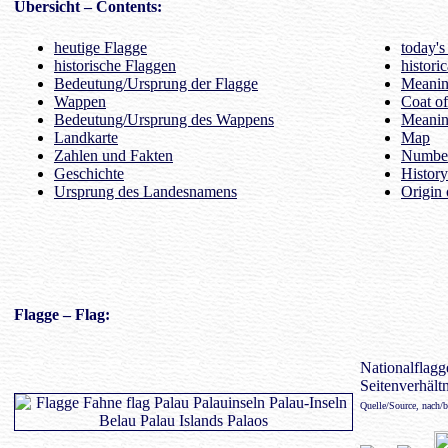
Übersicht
– Contents:
heutige Flagge
today's
historische Flaggen
histori
Bedeutung/Ursprung der Flagge
Meaning
Wappen
Coat o
Bedeutung/Ursprung des Wappens
Meanin
Landkarte
Map
Zahlen und Fakten
Number
Geschichte
History
Ursprung des Landesnamens
Origin 
Flagge
– Flag:
Nationalflagge
Seitenverhältn
Quelle/Source, nach/