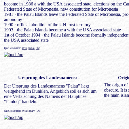
become in 1986 a with the USA associated state, elections on the Caro
Federated State of Micronesia, new constitution for Micronesia
1981 · the Palau Islands leave the Federated State of Micronesia, procl
autonomy
1990 · official abolition of the UN trust territory
1993 · the Palau Islands become a with the USA associated state
1st of October 1994 · the Palau Islands become formally independent
the USA associated state
Quelle/Source:
Wikipedia (EN)
Ursprung des
Landesnamen
s:
Origi
The origin of
Der Ursprung des Landesnamens "Palau" liegt
obscure. It is
weitgehend im Dunklen. Angeblich soll es sich um
the main isla
eine Verfälschung des Namens der Hauptinsel
"Panloq" handeln.
Quelle/Source:
Wiktionary (DE)