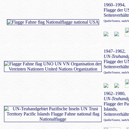
1960–1994,
Flagge der U
Seitenverhältn
Quelle/Source, nach/
1947–1962,
UN-Teuhandge
Flagge der U
Seitenverhältn
Quelle/Source, nach/
1962–1980,
UN-Teuhandge
Flagge der Paz
Islands,
Seitenverhältn
Quelle/Source, nach/