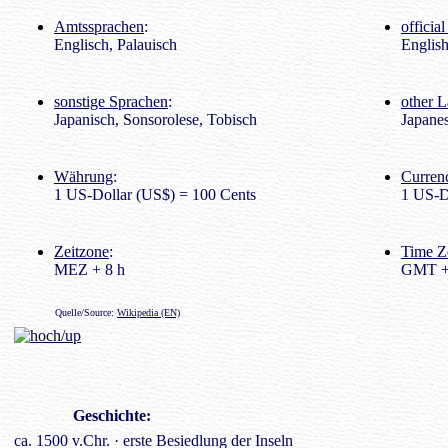
Amtssprachen
:
officia
Englisch, Palauisch
English
sonstige Sprachen
:
other 
Japanisch, Sonsorolese, Tobisch
Japanes
Währung
:
Curren
1 US-Dollar (US$) = 100 Cents
1 US-D
Zeitzone
:
Time Z
MEZ + 8 h
GMT +
Quelle/Source:
Wikipedia (EN)
Geschichte
:
ca. 1500 v.Chr. · erste Besiedlung der Inseln