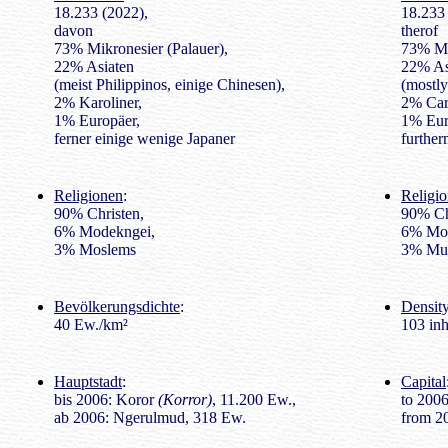
18.233 (2022),
18.233 
davon
therof
73% Mikronesier (Palauer),
73% Mi
22% Asiaten
22% As
(meist Philippinos, einige Chinesen),
(mostly
2% Karoliner,
2% Car
1% Europäer,
1% Eur
ferner einige wenige Japaner
further
Religionen
:
Religio
90% Christen,
90% Chr
6% Modekngei,
6% Mod
3% Moslems
3% Mu
Bevölkerungsdichte
:
Density
40 Ew./km²
103 inh
Hauptstadt
:
Capital
bis 2006: Koror
(Korror)
, 11.200 Ew.,
to 200
ab 2006: Ngerulmud, 318 Ew.
from 2