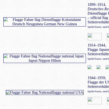
1899–1914,
Deutsches Re
Dienstflagge 
– official fla
Seitenverhältn
Quelle/Source, nach/
1914–1944,
Flagge Japans
Seitenverhältn
Quelle/Source, nach/
1944–1959,
Flagge der U
Seitenverhältn
Quelle/Source, nach/