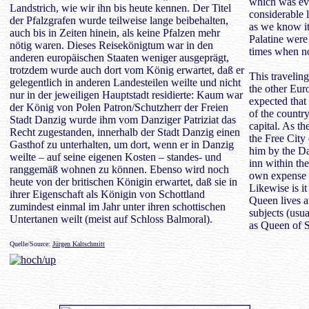
which was eve
Landstrich, wie wir ihn bis heute kennen. Der Titel
considerable l
der Pfalzgrafen wurde teilweise lange beibehalten,
as we know it 
auch bis in Zeiten hinein, als keine Pfalzen mehr
Palatine were
nötig waren. Dieses Reisekönigtum war in den
times when n
anderen europäischen Staaten weniger ausgeprägt,
trotzdem wurde auch dort vom König erwartet, daß er
This travelin
gelegentlich in anderen Landesteilen weilte und nicht
the other Eur
nur in der jeweiligen Hauptstadt residierte: Kaum war
expected that
der König von Polen Patron/Schutzherr der Freien
of the country
Stadt Danzig wurde ihm vom Danziger Patriziat das
capital. As t
Recht zugestanden, innerhalb der Stadt Danzig einen
the Free City
Gasthof zu unterhalten, um dort, wenn er in Danzig
him by the Da
weilte – auf seine eigenen Kosten – standes- und
inn within the
ranggemäß wohnen zu können. Ebenso wird noch
own expense 
heute von der britischen Königin erwartet, daß sie in
Likewise is it
ihrer Eigenschaft als Königin von Schottland
Queen lives at
zumindest einmal im Jahr unter ihren schottischen
subjects (usu
Untertanen weilt (meist auf Schloss Balmoral).
as Queen of S
Quelle/Source:
Jürgen Kaltschmitt