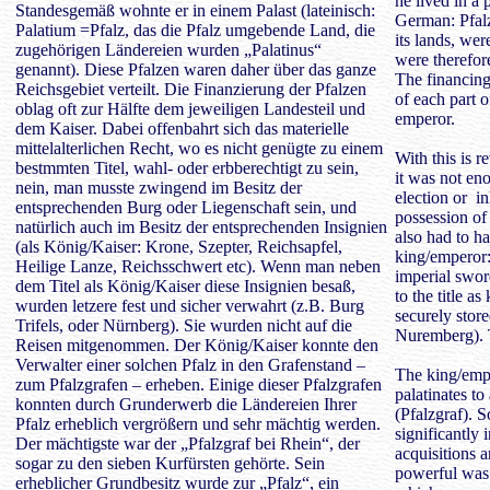
he lived in a 
Standesgemäß wohnte er in einem Palast (lateinisch:
German: Pfalz
Palatium =Pfalz, das die Pfalz umgebende Land, die
its lands, wer
zugehörigen Ländereien wurden „Palatinus“
were therefor
genannt). Diese Pfalzen waren daher über das ganze
The financing
Reichsgebiet verteilt. Die Finanzierung der Pfalzen
of each part 
oblag oft zur Hälfte dem jeweiligen Landesteil und
emperor.
dem Kaiser. Dabei offenbahrt sich das materielle
mittelalterlichen Recht, wo es nicht genügte zu einem
With this is 
bestmmten Titel, wahl- oder erbberechtigt zu sein,
it was not eno
nein, man musste zwingend im Besitz der
election or in
entsprechenden Burg oder Liegenschaft sein, und
possession of 
natürlich auch im Besitz der entsprechenden Insignien
also had to ha
(als König/Kaiser: Krone, Szepter, Reichsapfel,
king/emperor:
Heilige Lanze, Reichsschwert etc). Wenn man neben
imperial sword
dem Titel als König/Kaiser diese Insignien besaß,
to the title a
wurden letzere fest und sicher verwahrt (z.B. Burg
securely store
Trifels, oder Nürnberg). Sie wurden nicht auf die
Nuremberg). T
Reisen mitgenommen. Der König/Kaiser konnte den
Verwalter einer solchen Pfalz in den Grafenstand –
The king/empe
zum Pfalzgrafen – erheben. Einige dieser Pfalzgrafen
palatinates to
konnten durch Grunderwerb die Ländereien Ihrer
(Pfalzgraf). 
Pfalz erheblich vergrößern und sehr mächtig werden.
significantly 
Der mächtigste war der „Pfalzgraf bei Rhein“, der
acquisitions 
sogar zu den sieben Kurfürsten gehörte. Sein
powerful was 
erheblicher Grundbesitz wurde zur „Pfalz“, ein