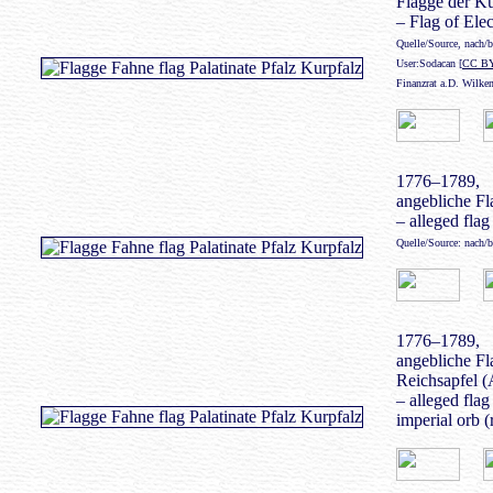
Flagge der Ku
– Flag of Elec
Quelle/Source, nach/
User:Sodacan [
CC BY
Finanzrat a.D. Wilke
1776–1789,
angebliche Fl
– alleged flag
Quelle/Source: nach/
1776–1789,
angebliche Fl
Reichsapfel (
– alleged flag
imperial orb (