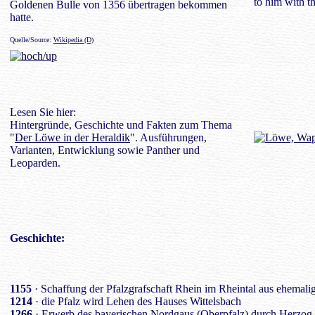
to him with t
Goldenen Bulle von 1356 übertragen bekommen
hatte.
Quelle/Source:
Wikipedia (D)
Lesen Sie hier:
Hintergründe, Geschichte und Fakten zum Thema
"
Der Löwe in der Heraldik
". Ausführungen,
Varianten, Entwicklung sowie Panther und
Leoparden.
Geschichte
:
1155
· Schaffung der Pfalzgrafschaft Rhein im Rheintal aus ehemali
1214
· die Pfalz wird Lehen des Hauses Wittelsbach
1266
· Erwerb des bayerischen Nordgaus (Oberpfalz) durch Herzog 