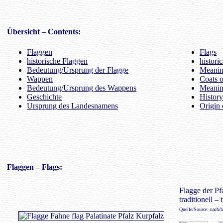
Übersicht
– Contents:
Flaggen
Flags
historische Flaggen
histori
Bedeutung/Ursprung der Flagge
Meaning
Wappen
Coats 
Bedeutung/Ursprung des Wappens
Meanin
Geschichte
History
Ursprung des Landesnamens
Origin 
Flaggen
– Flags:
Flagge der Pfa
traditionell – 
Quelle/Source: nach/