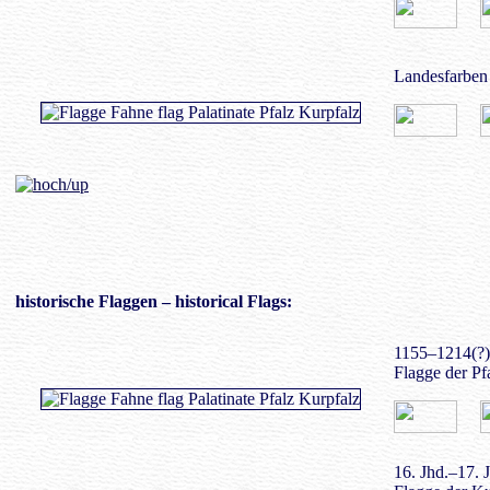
Landesfarben 
historische Flaggen
– historical Flags:
1155–1214(?)
Flagge der Pfa
16. Jhd.–17. J