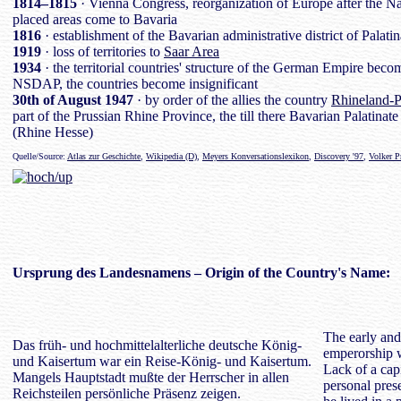
1814–1815
· Vienna Congress, reorganization of Europe after the Nap
placed areas come to Bavaria
1816
· establishment of the Bavarian administrative district of Palatin
1919
· loss of territories to
Saar Area
1934
· the territorial countries' structure of the German Empire beco
NSDAP, the countries become insignificant
30th of August 1947
· by order of the allies the country
Rhineland-P
part of the Prussian Rhine Province, the till there Bavarian Palatinate
(Rhine Hesse)
Quelle/Source:
Atlas zur Geschichte
,
Wikipedia (D)
,
Meyers Konversationslexikon
,
Discovery '97
,
Volker P
Ursprung des
Landesnamens
– Origin of the Country's Name:
The early an
Das früh- und hochmittelalterliche deutsche König-
emperorship w
und Kaisertum war ein Reise-König- und Kaisertum.
Lack of a capi
Mangels Hauptstadt mußte der Herrscher in allen
personal prese
Reichsteilen persönliche Präsenz zeigen.