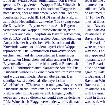
Linie der Wittelsbacher administrativ von Bayern
separate line
getrennt. Das gevierteilte Wappen Pfalz-Wittelsbach
quartered coa
wurde weiter verwendet. Ob auch auf Flaggen ist
still used. Wh
nicht sicher, aber anzunehmen. Nach dem Tod des
be assumed. A
Kurfürsten Ruprecht III. (1410) zerfiel die Pfalz in
(1410) the Pa
zahlreiche Nebenlinien, zeitweise (1623) ging sogar
lines, at time
die Kurwürde an Bayern verloren. Auch Bayern
lost to Bavari
verwendete das Wappen Pfalz-Wittelsbach, denn
'Palatinate-W
1214 war auch die Oberpfalz an Bayern gekommen,
Palatinate al
die ab 1329 bei Bayern verblieb. Auch die ständigen
Bavaria from 
Ansprüche der bayerischen Wittelsbacher auf die
the Bavarian W
Kurwürde waren so auf dem bayerischen Wappen
were represen
repräsentiert. Die Kombination Pfalz-Wittelsbach
way too. The 
erschien auch auf den persönlichen Bannern der
also appeared
bayerischen Monarchen, auf allen anderen Flaggen
monarchs, and
Bayerns allerdings nur die blau-weißen Rauten, ab
other Bavaria
dem 17. Jahrhundert auch blau-weiße Streifen. Die
blue and white
Kurwürde wurde 1742 erneut von der Pfalz verloren
again by Pala
und wurde mal wieder Bayern übertragen. Der
to Bavaria. T
ständige Zwist endete, als die bayerischen
Bavarian Witt
Wittelsbacher 1776 ausstarben und ganz Bayern samt
Bavaria and it
Kurwürde an die Pfalz kam. Ab jenem Jahr war die
Palatinate. Fr
Pfalz wieder mit Bayern vereint. Einige Quellen
with Bavaria.
geben an, dass ab diesem Zeitpunkt eine gevierteilte
point in time 
Pfalz-Wittelsbach-Flagge verwendet wurde, die nach
was used, wh