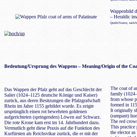
Wappenbild d
– Heraldic ima
Quelle/Source, nach/
Bedeutung/
Ursprung des Wappens
– Meaning/Origin of the Coa
The coat of ar
Das Wappen der Pfalz geht auf das Geschlecht der
family (1024
Salier (1024–1125 deutsche Könige und Kaiser)
from whose po
zurück, aus deren Besitzungen die Pfalzgrafschaft
formed in 115
Rhein im Jahre 1155 gebildet wurde. Es zeigte
It originally
ursprünglich einen rot bewehrten goldenen
(rampant) lio
aufgerichteten (springenden) Löwen auf Schwarz.
The red crown
Die rote Krone kam erst im 14. Jahrhundert dazu.
This practice
Vermutlich geht diese Praxis auf die Funktion des
the elector a
Kurfürsten als Reichsvikar zurück, die er mit der