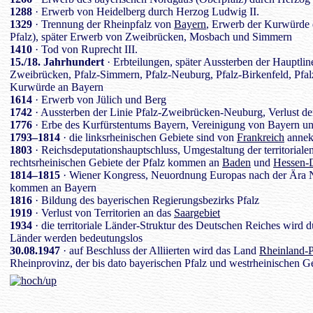
1288
· Erwerb von Heidelberg durch Herzog Ludwig II.
1329
· Trennung der Rheinpfalz von
Bayern
, Erwerb der Kurwürde 
Pfalz), später Erwerb von Zweibrücken, Mosbach und Simmern
1410
· Tod von Ruprecht III.
15./18. Jahrhundert
· Erbteilungen, später Aussterben der Hauptlin
Zweibrücken, Pfalz-Simmern, Pfalz-Neuburg, Pfalz-Birkenfeld, Pfalz
Kurwürde an Bayern
1614
· Erwerb von Jülich und Berg
1742
· Aussterben der Linie Pfalz-Zweibrücken-Neuburg, Verlust d
1776
· Erbe des Kurfürstentums Bayern, Vereinigung von Bayern un
1793–1814
· die linksrheinischen Gebiete sind von
Frankreich
annekt
1803
· Reichsdeputationshauptschluss, Umgestaltung der territorial
rechtsrheinischen Gebiete der Pfalz kommen an
Baden
und
Hessen-
1814–1815
· Wiener Kongress, Neuordnung Europas nach der Ära Na
kommen an Bayern
1816
· Bildung des bayerischen Regierungsbezirks Pfalz
1919
· Verlust von Territorien an das
Saargebiet
1934
· die territoriale Länder-Struktur des Deutschen Reiches wird
Länder werden bedeutungslos
30.08.1947
· auf Beschluss der Alliierten wird das Land
Rheinland-P
Rheinprovinz, der bis dato bayerischen Pfalz und westrheinischen G