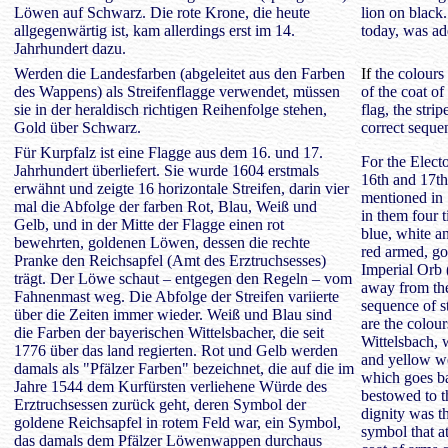
Löwen auf Schwarz. Die rote Krone, die heute
lion on black
allgegenwärtig ist, kam allerdings erst im 14.
today, was ad
Jahrhundert dazu.
Werden die Landesfarben (abgeleitet aus den Farben
If
the colours 
des Wappens) als Streifenflagge verwendet, müssen
of the coat of
sie in der heraldisch richtigen Reihenfolge stehen,
flag, the stri
Gold über Schwarz.
correct seque
Für Kurpfalz ist eine Flagge aus dem 16. und 17.
For the Electo
Jahrhundert überliefert. Sie wurde 1604 erstmals
16th and 17th
erwähnt und zeigte 16 horizontale Streifen, darin vier
mentioned in 
mal die Abfolge der farben Rot, Blau, Weiß und
in them four t
Gelb, und in der Mitte der Flagge einen rot
blue, white an
bewehrten, goldenen Löwen, dessen die rechte
red armed, go
Pranke den Reichsapfel (Amt des Erztruchsesses)
Imperial Orb 
trägt. Der Löwe schaut – entgegen den Regeln – vom
away from the
Fahnenmast weg. Die Abfolge der Streifen variierte
sequence of s
über die Zeiten immer wieder. Weiß und Blau sind
are the colou
die Farben der bayerischen Wittelsbacher, die seit
Wittelsbach, 
1776 über das land regierten. Rot und Gelb werden
and yellow we
damals als "Pfälzer Farben" bezeichnet, die auf die im
which goes ba
Jahre 1544 dem Kurfürsten verliehene Würde des
bestowed to t
Erztruchsessen zurück geht, deren Symbol der
dignity was th
goldene Reichsapfel in rotem Feld war, ein Symbol,
symbol that at
das damals dem Pfälzer Löwenwappen durchaus