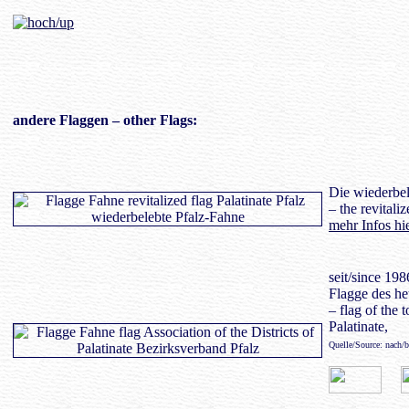
andere Flaggen
– other Flags:
Die wiederbel
– the revitaliz
mehr Infos hi
seit/since 198
Flagge des he
– flag of the 
Palatinate,
Quelle/Source: nach/