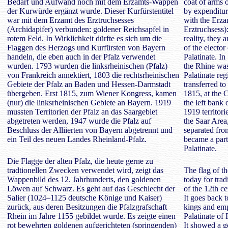
Bedarf und Aufwand noch mit dem Erzamts-Wappen
coat of arms o
der Kurwürde ergänzt wurde. Dieser Kurfürstentitel
by expenditure
war mit dem Erzamt des Erztruchsesses
with the Erza
(Archidapifer) verbunden: goldener Reichsapfel in
Erztruchsess):
rotem Feld. In Wirklichkeit dürfte es sich um die
reality, they 
Flaggen des Herzogs und Kurfürsten von Bayern
of the elector
handeln, die eben auch in der Pfalz verwendet
Palatinate. In
wurden. 1793 wurden die linksrheinischen (Pfalz)
the Rhine was
von Frankreich annektiert, 1803 die rechtsrheinischen
Palatinate re
Gebiete der Pfalz an Baden und Hessen-Darmstadt
transferred t
übergeben. Erst 1815, zum Wiener Kongress, kamen
1815, at the 
(nur) die linksrheinischen Gebiete an Bayern. 1919
the left bank
mussten Territorien der Pfalz an das Saargebiet
1919 territori
abgetreten werden, 1947 wurde die Pfalz auf
the Saar Area
Beschluss der Alliierten von Bayern abgetrennt und
separated fro
ein Teil des neuen Landes Rheinland-Pfalz.
became a part
Palatinate.
Die Flagge der alten Pfalz, die heute gerne zu
tradtionellen Zwecken verwendet wird, zeigt das
The flag of th
Wappenbild des 12. Jahrhunderts, den goldenen
today for tra
Löwen auf Schwarz. Es geht auf das Geschlecht der
of the 12th ce
Salier (1024–1125 deutsche Könige und Kaiser)
It goes back 
zurück, aus deren Besitzungen die Pfalzgrafschaft
kings and emp
Rhein im Jahre 1155 gebildet wurde. Es zeigte einen
Palatinate of
rot bewehrten goldenen aufgerichteten (springenden)
It showed a g