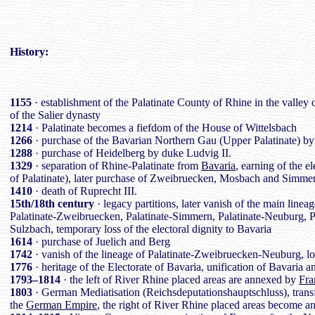
History
:
1155
· establishment of the Palatinate County of Rhine in the valley
of the Salier dynasty
1214
· Palatinate becomes a fiefdom of the House of Wittelsbach
1266
· purchase of the Bavarian Northern Gau (Upper Palatinate) by
1288
· purchase of Heidelberg by duke Ludvig II.
1329
· separation of Rhine-Palatinate from
Bavaria
, earning of the e
of Palatinate), later purchase of Zweibruecken, Mosbach and Simme
1410
· death of Ruprecht III.
15th/18th century
· legacy partitions, later vanish of the main lineag
Palatinate-Zweibruecken, Palatinate-Simmern, Palatinate-Neuburg, Pa
Sulzbach, temporary loss of the electoral dignity to Bavaria
1614
· purchase of Juelich and Berg
1742
· vanish of the lineage of Palatinate-Zweibruecken-Neuburg, loss
1776
· heritage of the Electorate of Bavaria, unification of Bavaria a
1793–1814
· the left of River Rhine placed areas are annexed by
Fra
1803
· German Mediatisation (Reichsdeputationshauptschluss), transfor
the
German Empire
, the right of River Rhine placed areas become 