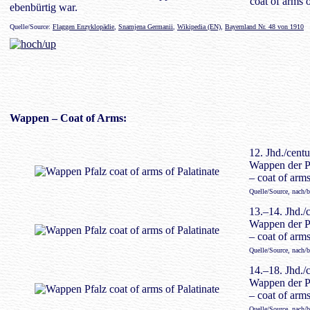
coat of arms o
ebenbürtig war.
Quelle/Source:
Flaggen Enzyklopädie
,
Snamjena Germanii
,
Wikipedia (EN)
,
Bayernland Nr. 48 von 1910
Wappen
– Coat of Arms:
12. Jhd./centu
Wappen der P
– coat of arms
Quelle/Source, nach/
13.–14. Jhd./c
Wappen der P
– coat of arms
Quelle/Source, nach/
14.–18. Jhd./c
Wappen der Pf
– coat of arms
Quelle/Source, nach/