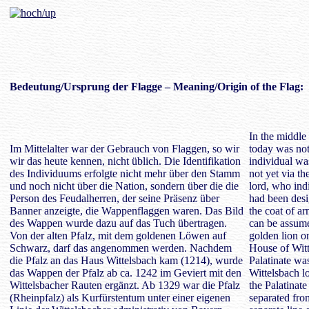
Bedeutung
/Ursprung der Flagge – Meaning/Origin of the Flag:
In the middle
Im Mittelalter war der Gebrauch von Flaggen, so wir
today was not
wir das heute kennen, nicht üblich. Die Identifikation
individual was
des Individuums erfolgte nicht mehr über den Stamm
not yet via th
und noch nicht über die Nation, sondern über die die
lord, who ind
Person des Feudalherren, der seine Präsenz über
had been desi
Banner anzeigte, die Wappenflaggen waren. Das Bild
the coat of ar
des Wappen wurde dazu auf das Tuch übertragen.
can be assume
Von der alten Pfalz, mit dem goldenen Löwen auf
golden lion on
Schwarz, darf das angenommen werden. Nachdem
House of Witt
die Pfalz an das Haus Wittelsbach kam (1214), wurde
Palatinate wa
das Wappen der Pfalz ab ca. 1242 im Geviert mit den
Wittelsbach 
Wittelsbacher Rauten ergänzt. Ab 1329 war die Pfalz
the Palatinat
(Rheinpfalz) als Kurfürstentum unter einer eigenen
separated fro