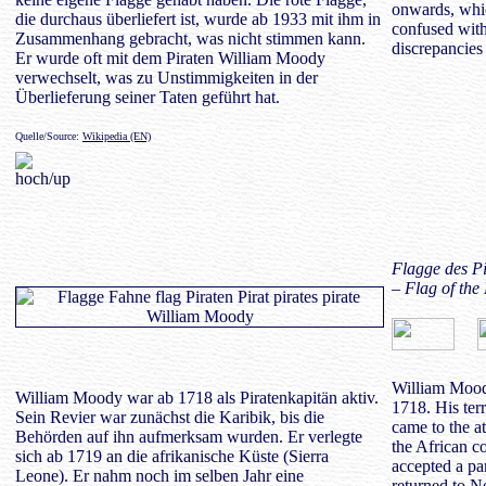
onwards, whic
die durchaus überliefert ist, wurde ab 1933 mit ihm in
confused with
Zusammenhang gebracht, was nicht stimmen kann.
discrepancies 
Er wurde oft mit dem Piraten William Moody
verwechselt, was zu Unstimmigkeiten in der
Überlieferung seiner Taten geführt hat.
Quelle/Source:
Wikipedia (EN)
Flagge des P
– Flag of the
William Moody
William Moody war ab 1718 als Piratenkapitän aktiv.
1718. His terr
Sein Revier war zunächst die Karibik, bis die
came to the at
Behörden auf ihn aufmerksam wurden. Er verlegte
the African c
sich ab 1719 an die afrikanische Küste (Sierra
accepted a pa
Leone). Er nahm noch im selben Jahr eine
returned to 