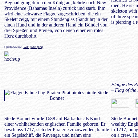
Begnadigung durch den König an, kehrte nach New
died. He is c
Providence (Bahamas-Inseln) zurück und starb. Ihm
skeleton with
wird eine schwarze Flagge zugeschrieben, die ein
of three spea
Skelett zeigt, mit einem Stundenglas (Sanduhr) in der
is piercing a r
einen Hand und in der anderen Hand ein Bündel von
drei Spießen und Pfeilen, von denen einer ein rotes
Herz durchbohrt.
Quelle/Source:
Wikipedia (EN)
Flagge des P
– Flag of the
Stede Bonnet wurde 1688 auf Barbados als Kind
Stede Bonnet 
einer wohlhabenden englischen Familie geboren. Er
wealthy Engli
beschloss 1717, sich der Piraterie zuzuwenden, kaufte
in 1717, boug
ein Segelschiff, die Revenge, und nahm eine
on a crew. His