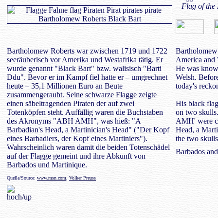
– Flag of the
Bartholomew Roberts war zwischen 1719 und 1722
Bartholomew R
seeräuberisch vor Amerika und Westafrika tätig. Er
America and 
wurde genannt "Black Bart" bzw. walisisch "Barti
He was known 
Ddu". Bevor er im Kampf fiel hatte er – umgrechnet
Welsh. Before
heute – 35,1 Millionen Euro an Beute
today's recko
zusammengeraubt. Seine schwarze Flagge zeigte
einen säbeltragenden Piraten der auf zwei
His black fla
Totenköpfen steht. Auffällig waren die Buchstaben
on two skulls
des Akronyms "ABH AMH", was hieß: "A
AMH' were co
Barbadian's Head, a Martinician's Head" ("Der Kopf
Head, a Marti
eines Barbadiers, der Kopf eines Martiniers").
the two skulls
Wahrscheinlich waren damit die beiden Totenschädel
Barbados and
auf der Flagge gemeint und ihre Abkunft von
Barbados und Martinique.
Quelle/Source:
www.msn.com
,
Volker Preuss