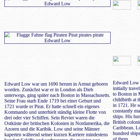
Edward Low w
Edward Low war um 1690 herum in Armut geboren
initially trav
worden. Zunächst war er in London als Dieb
to Boston in 
unterwegs, ging später nach Boston in Massachusetts.
childbirth at
Seine Frau starb Ende 1719 bei einer Geburt und
in 1721. He 
1721 wurde er Pirat. Er hatte schnell ein eigenes
constantly mai
Kommando und unterhielt ständig kleine Flotte von
ships. His hu
drei oder vier Schiffen. Sein Revier waren die
British colon
Ostküste der britischen Kolonien in Nordamerika, die
Caribbean. Lo
Azoren und die Karibik. Low und seine Männer
hundred ships
kaperten während seiner kurzen Karriere mindestens
of them.