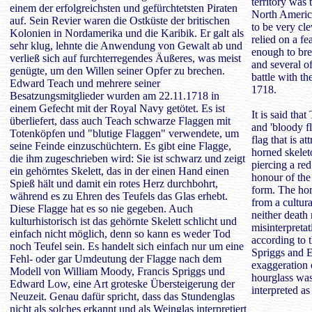
territory was 
einem der erfolgreichsten und gefürchtetsten Piraten
North Americ
auf. Sein Revier waren die Ostküste der britischen
to be very cle
Kolonien in Nordamerika und die Karibik. Er galt als
relied on a f
sehr klug, lehnte die Anwendung von Gewalt ab und
enough to bre
verließ sich auf furchterregendes Äußeres, was meist
and several o
genügte, um den Willen seiner Opfer zu brechen.
battle with 
Edward Teach und mehrere seiner
1718.
Besatzungsmitglieder wurden am 22.11.1718 in
einem Gefecht mit der Royal Navy getötet. Es ist
It is said tha
überliefert, dass auch Teach schwarze Flaggen mit
and 'bloody fl
Totenköpfen und "blutige Flaggen" verwendete, um
flag that is a
seine Feinde einzuschüchtern. Es gibt eine Flagge,
horned skelet
die ihm zugeschrieben wird: Sie ist schwarz und zeigt
piercing a red
ein gehörntes Skelett, das in der einen Hand einen
honour of the 
Spieß hält und damit ein rotes Herz durchbohrt,
form. The hor
während es zu Ehren des Teufels das Glas erhebt.
from a cultura
Diese Flagge hat es so nie gegeben. Auch
neither death 
kulturhistorisch ist das gehörnte Skelett schlicht und
misinterpretat
einfach nicht möglich, denn so kann es weder Tod
according to 
noch Teufel sein. Es handelt sich einfach nur um eine
Spriggs and 
Fehl- oder gar Umdeutung der Flagge nach dem
exaggeration 
Modell von William Moody, Francis Spriggs und
hourglass was
Edward Low, eine Art groteske Übersteigerung der
interpreted as
Neuzeit. Genau dafür spricht, dass das Stundenglas
nicht als solches erkannt und als Weinglas interpretiert