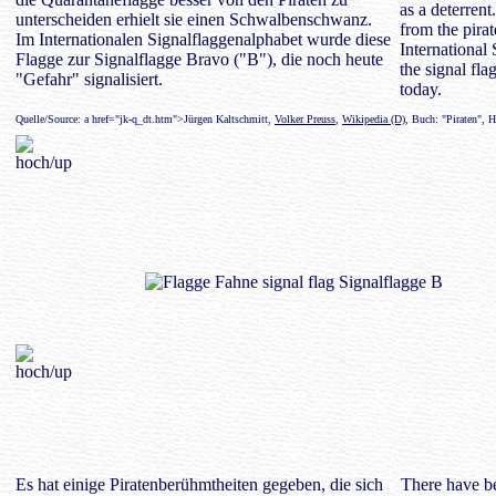
as a deterrent
unterscheiden erhielt sie einen Schwalbenschwanz.
from the pirat
Im Internationalen Signalflaggenalphabet wurde diese
International
Flagge zur Signalflagge Bravo ("B"), die noch heute
the signal fla
"Gefahr" signalisiert.
today.
Quelle/Source: a href="jk-q_dt.htm">Jürgen Kaltschmitt,
Volker Preuss
,
Wikipedia (D)
, Buch: "Piraten", 
Es hat einige Piratenberühmtheiten gegeben, die sich
There have be