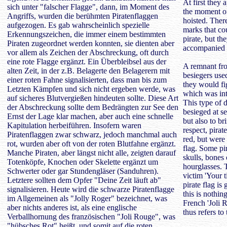
At first they 
sich unter "falscher Flagge", dann, im Moment des
the moment of
Angriffs, wurden die berühmten Piratenflaggen
hoisted. Ther
aufgezogen. Es gab wahrscheinlich spezielle
marks that co
Erkennungszeichen, die immer einem bestimmten
pirate, but th
Piraten zugeordnet werden konnten, sie dienten aber
accompanied b
vor allem als Zeichen der Abschreckung, oft durch
eine rote Flagge ergänzt. Ein Überbleibsel aus der
A remnant fro
alten Zeit, in der z.B. Belagerte den Belagerern mit
besiegers used
einer roten Fahne signalisierten, dass man bis zum
they would fig
Letzten Kämpfen und sich nicht ergeben werde, was
which was int
auf sicheres Blutvergießen hindeuten sollte. Diese Art
This type of 
der Abschreckung sollte dem Bedrängten zur See den
besieged at se
Ernst der Lage klar machen, aber auch eine schnelle
but also to br
Kapitulation herbeiführen. Insofern waren
respect, pirat
Piratenflaggen zwar schwarz, jedoch manchmal auch
red, but were
rot, wurden aber oft von der roten Blutfahne ergänzt.
flag. Some pi
Manche Piraten, aber längst nicht alle, zeigten darauf
skulls, bones
Totenköpfe, Knochen oder Skelette ergänzt um
hourglasses. T
Schwerter oder gar Stundengläser (Sanduhren).
victim 'Your t
Letztere sollten dem Opfer "Deine Zeit läuft ab"
pirate flag is 
signalisieren. Heute wird die schwarze Piratenflagge
this is nothin
im Allgemeinen als "Jolly Roger" bezeichnet, was
French 'Joli 
aber nichts anderes ist, als eine englische
thus refers to 
Verballhornung des französischen "Joli Rouge", was
"hübsches Rot" heißt, und somit auf die roten