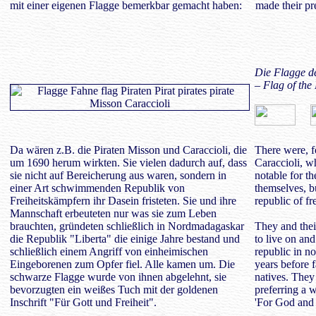
mit einer eigenen Flagge bemerkbar gemacht haben:
made their pr
Die Flagge d
– Flag of the
Da wären z.B. die Piraten Misson und Caraccioli, die
There were, f
um 1690 herum wirkten. Sie vielen dadurch auf, dass
Caraccioli, 
sie nicht auf Bereicherung aus waren, sondern in
notable for th
einer Art schwimmenden Republik von
themselves, bu
Freiheitskämpfern ihr Dasein fristeten. Sie und ihre
republic of fr
Mannschaft erbeuteten nur was sie zum Leben
brauchten, gründeten schließlich in Nordmadagaskar
They and thei
die Republik "Liberta" die einige Jahre bestand und
to live on and
schließlich einem Angriff von einheimischen
republic in n
Eingeborenen zum Opfer fiel. Alle kamen um. Die
years before f
schwarze Flagge wurde von ihnen abgelehnt, sie
natives. They 
bevorzugten ein weißes Tuch mit der goldenen
preferring a w
Inschrift "Für Gott und Freiheit".
'For God and