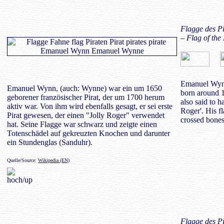
Flagge des P
– Flag of th
Emanuel Wynn
Emanuel Wynn, (auch: Wynne) war ein um 1650
born around 
geborener französischer Pirat, der um 1700 herum
also said to ha
aktiv war. Von ihm wird ebenfalls gesagt, er sei erste
Roger'. His f
Pirat gewesen, der einen "Jolly Roger" verwendet
crossed bones
hat. Seine Flagge war schwarz und zeigte einen
Totenschädel auf gekreuzten Knochen und darunter
ein Stundenglas (Sanduhr).
Quelle/Source:
Wikipedia (EN)
Flagge des P