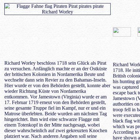
Richard Worley beschloss 1718 sein Glück als Pirat
Richard Worley
zu versuchen. Anfänglich machte er an der Ostküste
1718. He initi
der britischen Kolonien in Nordamerika Beute und
British colon
wechselte dann sein Revier zu den Bahamas-Inseln.
his hunting g
Hier wurde er von den Behörden gestellt, konnte aber
was captured 
wieder Richtung Küste von Nordamerika
escape back t
entkommen. Vor Jamestown (Virginia) wurde er am
Jamestown (Vi
17. Februar 1719 erneut von den Behörden gestellt,
authorities on
seine gesamte Truppe fiel im Kampf, nur er und ein
troop fell in 
Matrose überlebten. Beide wurden am nächsten Tag
were executed
hingerichtet. Ihm wird eine schwarze Flagge mit
black flag wit
einem Totenkopf in der Mitte nachgesagt, wobei
which was pr
dieser wahrscheinlich auf zwei gekreuzten Knochen
According to o
platziert war. Nach anderen Angaben soll seine
have shown a