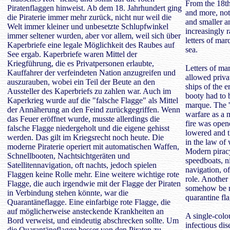
From the 18th
Piratenflaggen hinweist. Ab dem 18. Jahrhundert ging
and more, not
die Piraterie immer mehr zurück, nicht nur weil die
and smaller 
Welt immer kleiner und unbesetzte Schlupfwinkel
increasingly r
immer seltener wurden, aber vor allem, weil sich über
letters of ma
Kaperbriefe eine legale Möglichkeit des Raubes auf
sea.
See ergab. Kaperbriefe waren Mittel der
Kriegführung, die es Privatpersonen erlaubte,
Letters of ma
Kauffahrer der verfeindeten Nation anzugreifen und
allowed priva
auszurauben, wobei ein Teil der Beute an den
ships of the 
Aussteller des Kaperbriefs zu zahlen war. Auch im
booty had to b
Kaperkrieg wurde auf die "falsche Flagge" als Mittel
marque. The 'f
der Annäherung an den Feind zurückgegriffen. Wenn
warfare as a
das Feuer eröffnet wurde, musste allerdings die
fire was open
falsche Flagge niedergeholt und die eigene gehisst
lowered and t
werden. Das gilt im Kriegsrecht noch heute. Die
in the law of 
moderne Piraterie operiert mit automatischen Waffen,
Modern pirac
Schnellbooten, Nachtsichtgeräten und
speedboats, ni
Satellitennavigation, oft nachts, jedoch spielen
navigation, of
Flaggen keine Rolle mehr. Eine weitere wichtige rote
role. Another
Flagge, die auch irgendwie mit der Flagge der Piraten
somehow be re
in Verbindung stehen könnte, war die
quarantine fla
Quarantäneflagge. Eine einfarbige rote Flagge, die
auf möglicherweise ansteckende Krankheiten an
A single-colou
Bord verweist, und eindeutig abschrecken sollte. Um
infectious di
die Quarantäneflagge besser von den Piraten zu