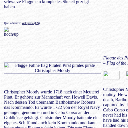
schwarze Flagge ein komplettes Skelett gezeigt
haben.
Quelle/Source:
Wikipedia (EN)
Flagge des P
– Flag of the
Christopher M
Christopher Moody wurde 1718 nach einer Meuterei
mutiny. He wa
Pirat. Er gehörte zur Mannschaft von Howell Davis.
death, Barth
Nach dessen Tod übernahm Bartholomew Roberts
captured by 
das Kommando. Er wurde 1722 von der Royal Navy
Cabo Corso o
gefangen genommen und in Cabo Corso an der
never had hi
Goldküste gehängt. Christopher Moody hatte nie ein
have had his 
eigenes Schiff und auch kein Kommando und kann
handed down,
keine eigene Flagge gehabt haben. Die rote Flagge,