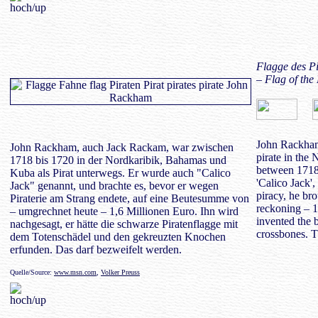
Flagge des P
– Flag of th
John Rackham
John Rackham, auch Jack Rackam, war zwischen
pirate in th
1718 bis 1720 in der Nordkaribik, Bahamas und
between 1718
Kuba als Pirat unterwegs. Er wurde auch "Calico
'Calico Jack'
Jack" genannt, und brachte es, bevor er wegen
piracy, he br
Piraterie am Strang endete, auf eine Beutesumme von
reckoning – 1
– umgrechnet heute – 1,6 Millionen Euro. Ihn wird
invented the b
nachgesagt, er hätte die schwarze Piratenflagge mit
crossbones. T
dem Totenschädel und den gekreuzten Knochen
erfunden. Das darf bezweifelt werden.
Quelle/Source:
www.msn.com
,
Volker Preuss