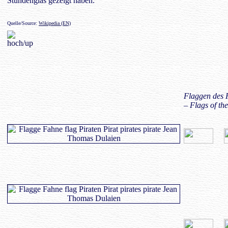
Stundenglas gezeigt haben.
Quelle/Source:
Wikipedia (EN)
Flaggen des 
– Flags of th