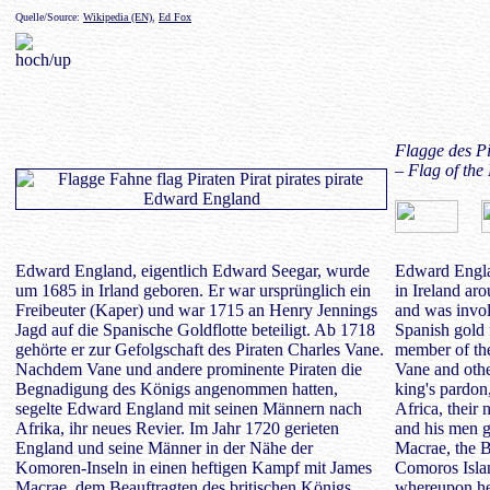
Quelle/Source:
Wikipedia (EN)
,
Ed Fox
Flagge des P
– Flag of th
Edward England, eigentlich Edward Seegar, wurde
Edward Engla
um 1685 in Irland geboren. Er war ursprünglich ein
in Ireland ar
Freibeuter (Kaper) und war 1715 an Henry Jennings
and was invol
Jagd auf die Spanische Goldflotte beteiligt. Ab 1718
Spanish gold 
gehörte er zur Gefolgschaft des Piraten Charles Vane.
member of the
Nachdem Vane und andere prominente Piraten die
Vane and othe
Begnadigung des Königs angenommen hatten,
king's pardon
segelte Edward England mit seinen Männern nach
Africa, their
Afrika, ihr neues Revier. Im Jahr 1720 gerieten
and his men go
England und seine Männer in der Nähe der
Macrae, the B
Komoren-Inseln in einen heftigen Kampf mit James
Comoros Islan
Macrae, dem Beauftragten des britischen Königs.
whereupon he 