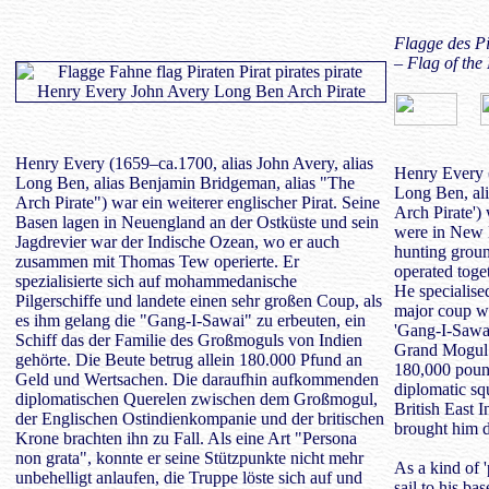
Flagge des P
– Flag of the
Henry Every (1659–ca.1700, alias John Avery, alias
Henry Every (
Long Ben, alias Benjamin Bridgeman, alias "The
Long Ben, ali
Arch Pirate") war ein weiterer englischer Pirat. Seine
Arch Pirate')
Basen lagen in Neuengland an der Ostküste und sein
were in New E
Jagdrevier war der Indische Ozean, wo er auch
hunting groun
zusammen mit Thomas Tew operierte. Er
operated tog
spezialisierte sich auf mohammedanische
He specialise
Pilgerschiffe und landete einen sehr großen Coup, als
major coup wh
es ihm gelang die "Gang-I-Sawai" zu erbeuten, ein
'Gang-I-Sawai
Schiff das der Familie des Großmoguls von Indien
Grand Mogul o
gehörte. Die Beute betrug allein 180.000 Pfund an
180,000 poun
Geld und Wertsachen. Die daraufhin aufkommenden
diplomatic s
diplomatischen Querelen zwischen dem Großmogul,
British East 
der Englischen Ostindienkompanie und der britischen
brought him 
Krone brachten ihn zu Fall. Als eine Art "Persona
non grata", konnte er seine Stützpunkte nicht mehr
As a kind of 
unbehelligt anlaufen, die Truppe löste sich auf und
sail to his b