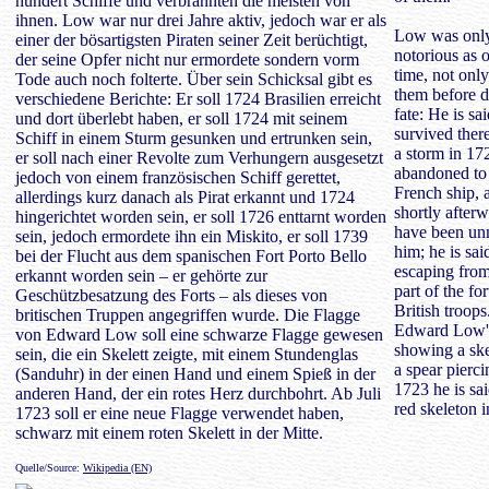
hundert Schiffe und verbrannten die meisten von
ihnen. Low war nur drei Jahre aktiv, jedoch war er als
Low was only 
einer der bösartigsten Piraten seiner Zeit berüchtigt,
notorious as o
der seine Opfer nicht nur ermordete sondern vorm
time, not only
Tode auch noch folterte. Über sein Schicksal gibt es
them before d
verschiedene Berichte: Er soll 1724 Brasilien erreicht
fate: He is s
und dort überlebt haben, er soll 1724 mit seinem
survived there
Schiff in einem Sturm gesunken und ertrunken sein,
a storm in 17
er soll nach einer Revolte zum Verhungern ausgesetzt
abandoned to s
jedoch von einem französischen Schiff gerettet,
French ship, 
allerdings kurz danach als Pirat erkannt und 1724
shortly afterw
hingerichtet worden sein, er soll 1726 enttarnt worden
have been un
sein, jedoch ermordete ihn ein Miskito, er soll 1739
him; he is sa
bei der Flucht aus dem spanischen Fort Porto Bello
escaping from
erkannt worden sein – er gehörte zur
part of the f
Geschützbesatzung des Forts – als dieses von
British troops
britischen Truppen angegriffen wurde. Die Flagge
Edward Low's 
von Edward Low soll eine schwarze Flagge gewesen
showing a ske
sein, die ein Skelett zeigte, mit einem Stundenglas
a spear pierci
(Sanduhr) in der einen Hand und einem Spieß in der
1723 he is sa
anderen Hand, der ein rotes Herz durchbohrt. Ab Juli
red skeleton i
1723 soll er eine neue Flagge verwendet haben,
schwarz mit einem roten Skelett in der Mitte.
Quelle/Source:
Wikipedia (EN)