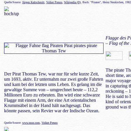
Quelle/Source:
Jürgen Kaltschmitt
,
Volker Preuss
,
Wikipedia (D)
, Buch: "Piraten", Heinz Neukirchen, 198
Flagge des P
– Flag of th
The pirate Th
Der Pirat Thomas Tew, war nur für sehr kurze Zeit,
short time, a
um 1693, aktiv. Er unternahm nur zwei große Fahrten
major voyages
und kam bei der letzten ums Leben. Es gelang im die
in capturing 
gewaltige Summe von – umgrechnet heute – 112,2
reckoning – 1
Millionen Euro zu erbeuten. Ihn wird eine schwarze
He is said to
Flagge mit einem Arm, der eine Art orientalischen
kind of orient
Krummsäbel in der Hand hält nachgesagt. Das
ground was t
könnte passen, sein Revier war der Indische Ozean.
Quelle/Source:
www.msn.com
,
Volker Preuss