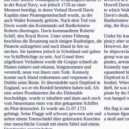
in der Royal Navy, war jedoch 1718 an einer
Howell Davis
Meuterei beteiligt, in deren Verlauf Howell Davis
to which Walt
Kapitän einer Piratengemeinschaft wurde, zu der
Davis's death
auch Walter Kennedy gehörte. Nach dem Tod von
Bartholomew 
Davis wurde das Kommando auf Bartholomew
ship, the Roy
Roberts übertragen. Davis kommandierte Roberts'
Schiff, den Royal Rover. Unter seiner Führung
Under his lea
beschloss die Besatzung nach einigen Raubzügen, die
piracy after se
Piraterie aufzugeben und nach Irland in See zu
However, they
stechen. Sie landeten jedoch in Schottland und gaben
be shipwrecke
vor Schiffbrüchige zu sein. Auf Grund ihres
group was qu
zügellosen Verhaltens wurde die Gruppe schnell als
pirates, arres
Piraten entlarvt und erkannt, festgenommen und
Kennedy mana
verurteilt, neun von ihnen zum Tode. Kennedy
squandered h
konnte nach Irland entkommen und verprasste in
Deptford in E
Dublin seine Beute. Er übersiedelte nach Deptford in
brothel. When
England, wo er ein Bordell betrieben haben soll. Als
theft, he was
eine seiner Prostituierten ihn des Diebstahls
pirate by the
beschuldigte, wurde er inhaftiert und dann auch noch
was hanged on
vom Steuermann eines von ihm gekaperten Schiffes
als Pirat denunziert. Er wurde am 21.07.1721
His flag is s
gehängt. Seine Flagge soll schwarz gewesen sein und
a human figur
neben einem Totenschädel über gekreuzten Knochen
a skull and c
eine menschliche Gestalt mit einem Säbel und einem