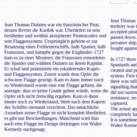
Jean Thomas 
Jean Thomas Dulaien war ein französischer Pirat,
territory was
dessen Revier die Karibik war. Überliefert ist sein
accepted pira
berühmter und weithin akzeptierter Piratencodex und
passed down. 
sein Flaggensystem. Ursprünglich gehörte er zur
privateer shi
Besatzung eines Freibeuterschiffs, halb Spanier, halb
fought agains
Franzosen, und kämpfte gegen die Engländer. 1727
kam es zu einer Meuterei, die Franzosen ermordeten
In 1727 there
die Spanier und wählten Dulaien zu ihrem Kapitän.
Spaniards and
Er schuf und praktizierte ein eskalierendes Kaper-
created and pr
und Flaggensystem. Zuerst wurde dem Opfer die
system. First 
schwarze Flagge gezeigt. Kam es dann immer noch
there was stil
zu Wiederstand wurde eine rote Flagge gehisst, die
signalling tha
anzeigte, dass es keine Gnade geben würde, wenn die
did not surren
Opfer sich nicht freiwillig ergaben. Kam es dann
resistance, n
immer noch zu Wiederstand, blieb nach dem Kapern
captured.
des Schiffes niemand verschont. Das tatsächliche
The actual ap
Aussehen seiner Flagge ist nicht komplett überliefert,
completely ha
es gibt nur Beschreibungen. Manchmal wird ihm
It is sometime
auch eine Flagge im Design derjenigen von Walter
Walter Kenne
Kennedy nachgesagt.