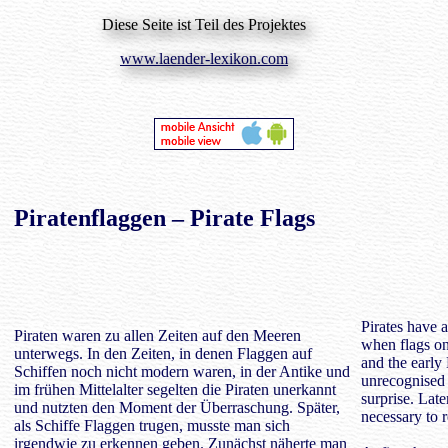
Diese Seite ist Teil des Projektes
www.laender-lexikon.com
Piratenflaggen
– Pirate Flags
Pirates have a
Piraten waren zu allen Zeiten auf den Meeren
when flags on
unterwegs. In den Zeiten, in denen Flaggen auf
and the early
Schiffen noch nicht modern waren, in der Antike und
unrecognised
im frühen Mittelalter segelten die Piraten unerkannt
surprise. Late
und nutzten den Moment der Überraschung. Später,
necessary to
als Schiffe Flaggen trugen, musste man sich
irgendwie zu erkennen geben. Zunächst näherte man