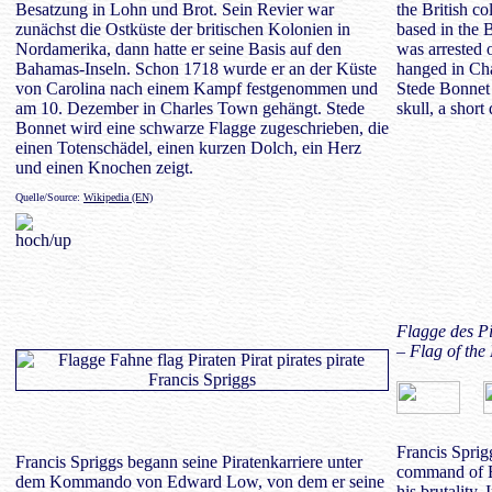
Besatzung in Lohn und Brot. Sein Revier war
the British c
zunächst die Ostküste der britischen Kolonien in
based in the 
Nordamerika, dann hatte er seine Basis auf den
was arrested o
Bahamas-Inseln. Schon 1718 wurde er an der Küste
hanged in Ch
von Carolina nach einem Kampf festgenommen und
Stede Bonnet 
am 10. Dezember in Charles Town gehängt. Stede
skull, a short
Bonnet wird eine schwarze Flagge zugeschrieben, die
einen Totenschädel, einen kurzen Dolch, ein Herz
und einen Knochen zeigt.
Quelle/Source:
Wikipedia (EN)
Flagge des Pi
– Flag of the
Francis Sprig
Francis Spriggs begann seine Piratenkarriere unter
command of E
dem Kommando von Edward Low, von dem er seine
his brutality