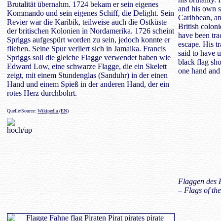
Brutalität übernahm. 1724 bekam er sein eigenes
and his own sh
Kommando und sein eigenes Schiff, die Delight. Sein
Caribbean, an
Revier war die Karibik, teilweise auch die Ostküste
British colon
der britischen Kolonien in Nordamerika. 1726 scheint
have been tr
Spriggs aufgespürt worden zu sein, jedoch konnte er
escape. His tr
fliehen. Seine Spur verliert sich in Jamaika. Francis
said to have 
Spriggs soll die gleiche Flagge verwendet haben wie
black flag sh
Edward Low, eine schwarze Flagge, die ein Skelett
one hand and a
zeigt, mit einem Stundenglas (Sanduhr) in der einen
Hand und einem Spieß in der anderen Hand, der ein
rotes Herz durchbohrt.
Quelle/Source:
Wikipedia (EN)
Flaggen des 
– Flags of t