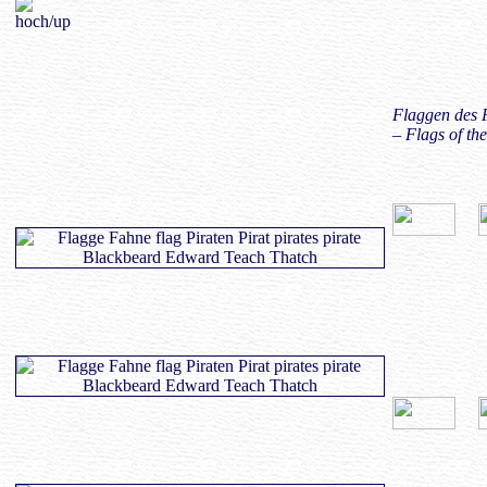
Flaggen des 
– Flags of t