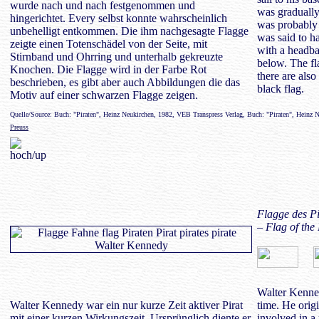
wurde nach und nach festgenommen und
was gradually
hingerichtet. Every selbst konnte wahrscheinlich
was probably 
unbehelligt entkommen. Die ihm nachgesagte Flagge
was said to h
zeigte einen Totenschädel von der Seite, mit
with a headba
Stirnband und Ohrring und unterhalb gekreuzte
below. The fla
Knochen. Die Flagge wird in der Farbe Rot
there are also
beschrieben, es gibt aber auch Abbildungen die das
black flag.
Motiv auf einer schwarzen Flagge zeigen.
Quelle/Source: Buch: "Piraten", Heinz Neukirchen, 1982, VEB Transpress Verlag, Buch: "Piraten", Heinz 
Preuss
Flagge des P
– Flag of the
Walter Kenned
Walter Kennedy war ein nur kurze Zeit aktiver Pirat
time. He orig
mit einer kurzen Wirkungszeit. Ursprünglich diente er
involved in a