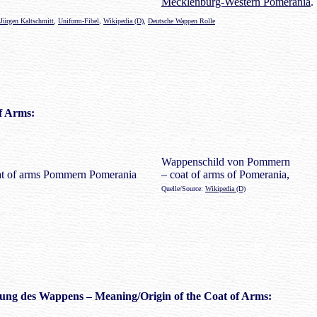
Mecklenburg-Western Pomerania
.
Jürgen Kaltschmitt
,
Uniform-Fibel
,
Wikipedia (D)
,
Deutsche Wappen Rolle
f Arms:
Wappenschild von Pommern
– coat of arms of Pomerania,
Quelle/Source:
Wikipedia (D)
ung des Wappens
– Meaning/Origin of the Coat of Arms: