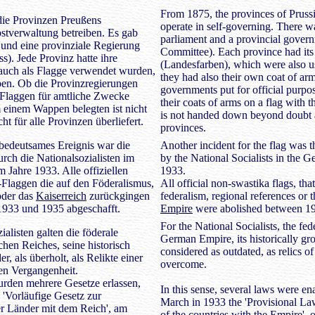
From 1875, the provinces of Prussi
ie Provinzen Preußens
operate in self-governing. There w
stverwaltung betreiben. Es gab
parliament and a provincial govern
 und eine provinziale Regierung
Committee). Each province had its
s). Jede Provinz hatte ihre
(Landesfarben), which were also us
 auch als Flagge verwendet wurden,
they had also their own coat of arms
en. Ob die Provinzregierungen
governments put for official purpose
-Flaggen für amtliche Zwecke
their coats of arms on a flag with t
 einem Wappen belegten ist nicht
is not handed down beyond doubt a
ht für alle Provinzen überliefert.
provinces.
 bedeutsames Ereignis war die
Another incident for the flag was 
rch die Nationalsozialisten im
by the National Socialists in the 
 Jahre 1933. Alle offiziellen
1933.
Flaggen die auf den Föderalismus,
All official non-swastika flags, that
oder das
Kaiserreich
zurückgingen
federalism, regional references or 
933 und 1935 abgeschafft.
Empire
were abolished between 1
For the National Socialists, the fede
ialisten galten die föderale
German Empire, its historically gr
chen Reiches, seine historisch
considered as outdated, as relics of
, als überholt, als Relikte einer
overcome.
n Vergangenheit.
rden mehrere Gesetze erlassen,
In this sense, several laws were en
'Vorläufige Gesetz zur
March in 1933 the 'Provisional La
er Länder mit dem Reich', am
of the countries with the Empire', 