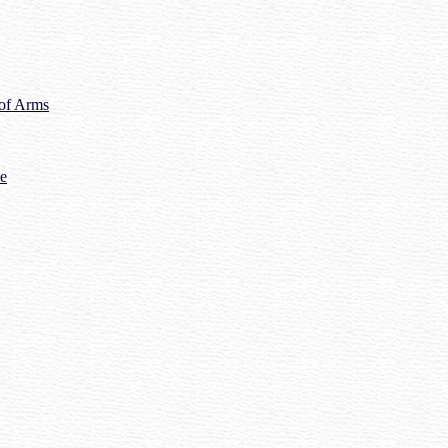
 of Arms
me