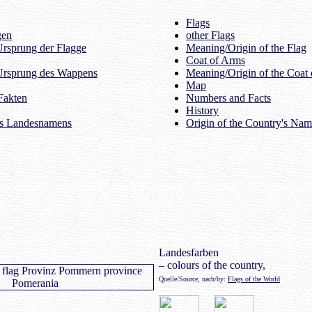
Flags
gen
other Flags
rsprung der Flagge
Meaning/Origin of the Flag
Coat of Arms
Ursprung des Wappens
Meaning/Origin of the Coat
Map
Fakten
Numbers and Facts
History
es Landesnamens
Origin of the Country's Na
Landesfarben
– colours of the country,
Quelle/Source, nach/by:
Flags of the World