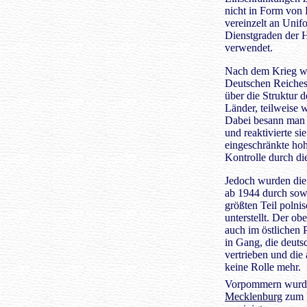
nicht in Form von 
vereinzelt an Unif
Dienstgraden der H
verwendet.
Nach dem Krieg wu
Deutschen Reiches 
über die Struktur d
Länder, teilweise 
Dabei besann man s
und reaktivierte si
eingeschränkte hoh
Kontrolle durch die
Jedoch wurden die 
ab 1944 durch sow
größten Teil polni
unterstellt. Der o
auch im östlichen
in Gang, die deut
vertrieben und die 
keine Rolle mehr.
Vorpommern wurde
Mecklenburg
zum 