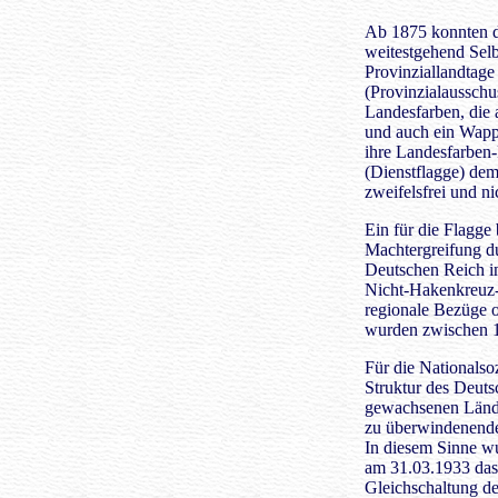
Ab 1875 konnten d
weitestgehend Selb
Provinziallandtage
(Provinzialausschus
Landesfarben, die
und auch ein Wapp
ihre Landesfarben
(Dienstflagge) dem
zweifelsfrei und nic
Ein für die Flagge
Machtergreifung du
Deutschen Reich im
Nicht-Hakenkreuz-
regionale Bezüge 
wurden zwischen 1
Für die Nationalsoz
Struktur des Deuts
gewachsenen Länder
zu überwindenende
In diesem Sinne wu
am 31.03.1933 das 
Gleichschaltung d