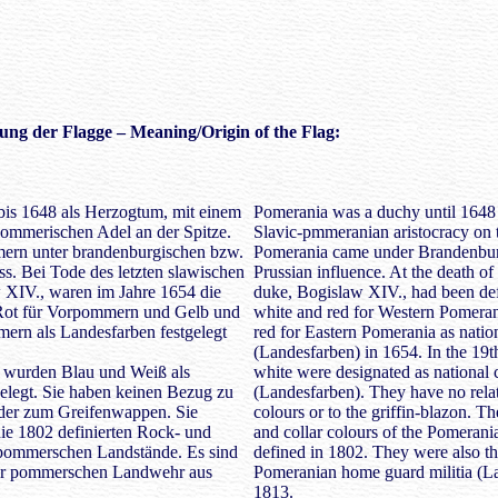
ung der Flagge – Meaning/Origin of the Flag:
is 1648 als Herzogtum, mit einem
Pomerania was a duchy until 1648 
pommerischen Adel an der Spitze.
Slavic-pmmeranian aristocracy on t
rn unter brandenburgischen bzw.
Pomerania came under Brandenburg
ss. Bei Tode des letzten slawischen
Prussian influence. At the death of 
 XIV., waren im Jahre 1654 die
duke, Bogislaw XIV., had been def
Rot für Vorpommern und Gelb und
white and red for Western Pomera
ern als Landesfarben festgelegt
red for Eastern Pomerania as natio
(Landesfarben) in 1654. In the 19t
t wurden Blau und Weiß als
white were designated as national 
elegt. Sie haben keinen Bezug zu
(Landesfarben). They have no relat
oder zum Greifenwappen. Sie
colours or to the griffin-blazon. Th
die 1802 definierten Rock- und
and collar colours of the Pomerania
pommerschen Landstände. Es sind
defined in 1802. They were also th
der pommerschen Landwehr aus
Pomeranian home guard militia (
1813.