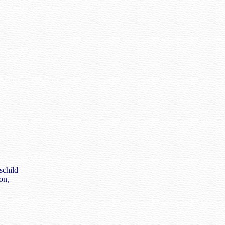
child
eon
,