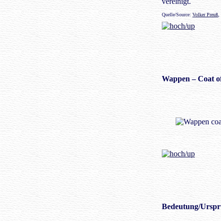
vereinigt.
Quelle/Source:
Volker Preuß
,
Wappen
– Coat o
Bedeutung/
Urspr