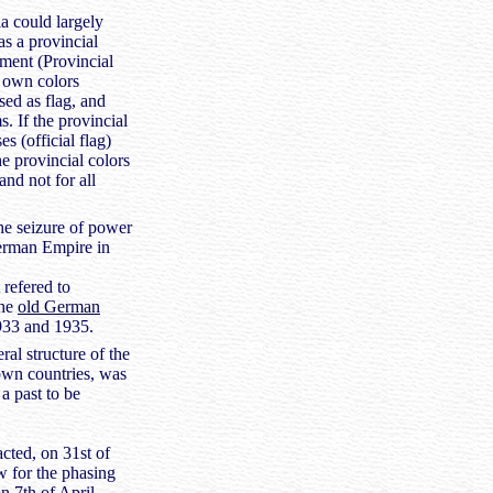
a could largely
as a provincial
ment (Provincial
 own colors
ed as flag, and
. If the provincial
s (official flag)
he provincial colors
nd not for all
the seizure of power
German Empire in
 refered to
the
old German
933 and 1935.
ral structure of the
own countries, was
 a past to be
acted, on 31st of
w for the phasing
on 7th of April