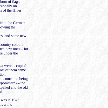
 form of flags.
sionally on
 of the Hitler
within the German
llowing the
ies, and some new
country colours
ated new ones – for
re under the
sia were occupied
most of them came
tion.
ot come into being
erpommern) – the
pelled and the old
le.
 was in 1945
nburg
to