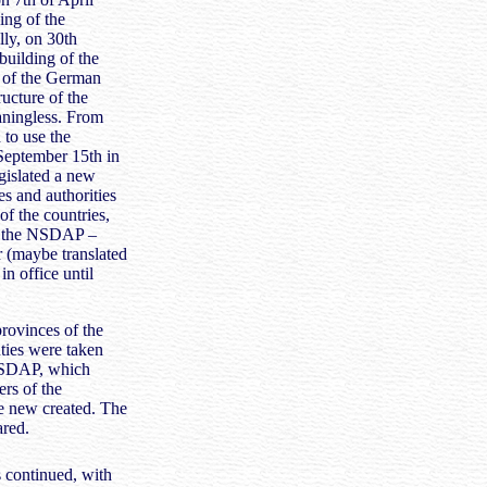
ing of the
lly, on 30th
building of the
e of the German
ucture of the
ningless. From
 to use the
l September 15th in
gislated a new
ces and authorities
of the countries,
om the NSDAP –
r (maybe translated
n office until
provinces of the
uties were taken
 NSDAP, which
rs of the
e new created. The
ared.
 continued, with