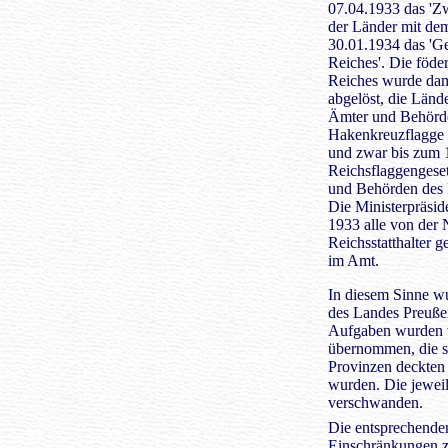
07.04.1933 das 'Zw
der Länder mit dem
30.01.1934 das 'G
Reiches'. Die föde
Reiches wurde da
abgelöst, die Länd
Ämter und Behörden
Hakenkreuzflagge 
und zwar bis zum 
Reichsflaggengeset
und Behörden des 
Die Ministerpräsid
1933 alle von der
Reichsstatthalter 
im Amt.
In diesem Sinne w
des Landes Preußen
Aufgaben wurden
übernommen, die s
Provinzen deckten
wurden. Die jewei
verschwanden.
Die entsprechende
Einschränkungen zw