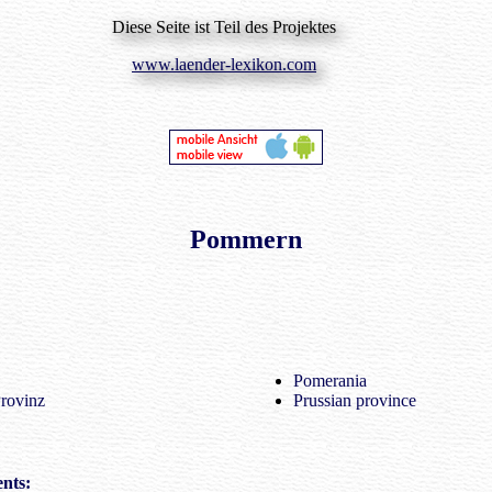
Diese Seite ist Teil des Projektes
www.laender-lexikon.com
Pommern
Pomerania
Provinz
Prussian province
nts: