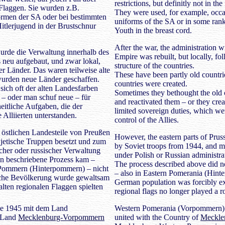
restrictions, but definitly not in the
Flaggen. Sie wurden z.B.
They were used, for example, occa
ormen der SA oder bei bestimmten
uniforms of the SA or in some ranks
itlerjugend in der Brustschnur
Youth in the breast cord.
After the war, the administration 
rde die Verwaltung innerhalb des
Empire was rebuilt, but locally, fo
neu aufgebaut, und zwar lokal,
structure of the countries.
er Länder. Das waren teilweise alte
These have been partly old countr
wurden neue Länder geschaffen.
countries were created.
ich oft der alten Landesfarben
Sometimes they bethought the old 
e – oder man schuf neue – für
and reactivated them – or they cre
eitliche Aufgaben, die der
limited sovereign duties, which we
 Alliierten unterstanden.
control of the Allies.
östlichen Landesteile von Preußen
However, the eastern parts of Prus
jetische Truppen besetzt und zum
by Soviet troops from 1944, and 
scher oder russischer Verwaltung
under Polish or Russian administra
ben beschriebene Prozess kam –
The process described above did n
 Pommern (Hinterpommern) – nicht
– also in Eastern Pomerania (Hint
sche Bevölkerung wurde gewaltsam
German population was forcibly ex
alten regionalen Flaggen spielten
regional flags no longer played a ro
 1945 mit dem Land
Western Pomerania (Vorpommern)
Land
Mecklenburg-Vorpommern
united with the Country of
Meckle