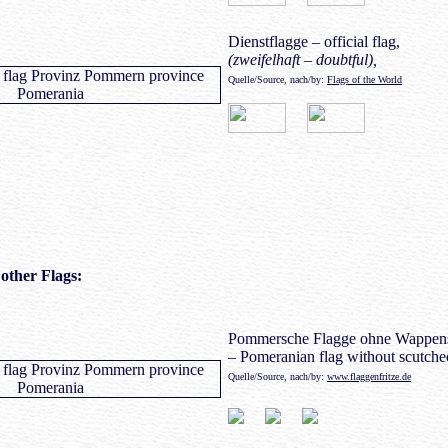
Dienstflagge – official flag,
(zweifelhaft – doubtful),
Quelle/Source, nach/by:
Flags of the World
other Flags:
Pommersche Flagge ohne Wappens
– Pomeranian flag without scutch
Quelle/Source, nach/by:
www.flaggenfritze.de