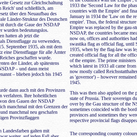
eite Gesetz zur Gleichschaltung
1933 the 'Second Law for the phas
 Reich' und schließlich, am
countries with the Empire' and fina
esetz über den Neuaufbau des
January in 1934 the 'Law on the re
rale Länder-Struktur des Deutschen
empire'. Thus, the federal structur
mit durch die Gaue der NSDAP
Empire was replaced by the gau-str
er wurden bedeutungslos.
NSDAP, the countries became mea
 hatten ab jetzt die
now on, offices and authorities had
als Dienstflagge zu verwenden,
swastika flag as official flag, unti
15. September 1935, als mit dem
1935, when by the flag-law was le
z eine Dienstflagge für alle Ämter
created official flag for all the offi
Reiches geschaffen wurde.
of the empire. The prime ministers 
enten der Länder, ab spätestens
which latest in 1933 all came fr
 NSDAP – und dann meist
now mostly called Reichsstatthalte
genannt – blieben jedoch bis 1945
as 'governor') – however remained i
1945.
urde dann auch mit den Provinzen
This was then also applied on the 
 verfahren. Ihre hoheitlichen
state of Prussia. Their sovereign d
 von den Gauen der NSDAP
over by the Gau structure of the
ich manchmal mit den Grenzen der
sometimes coincided with the borde
 und manchmal neu geschafen
provinces and sometimes they wer
ligen Provinzflaggen
respective provincial flags disappe
n Landesfarben galten mit
The corresponding country colours
ar weiter, auf jeden Fall aber