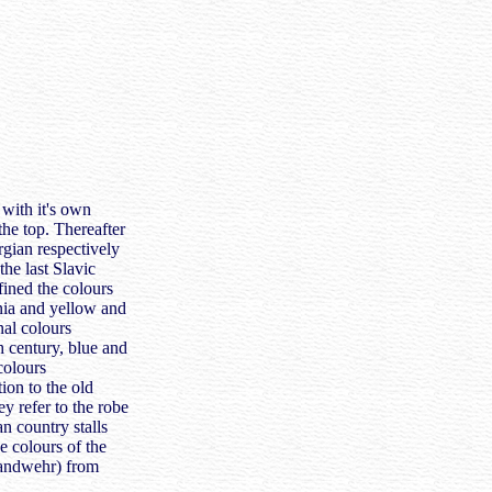
with it's own
he top. Thereafter
ian respectively
the last Slavic
ined the colours
nia and yellow and
nal colours
h century, blue and
colours
ion to the old
ey refer to the robe
n country stalls
e colours of the
Landwehr) from