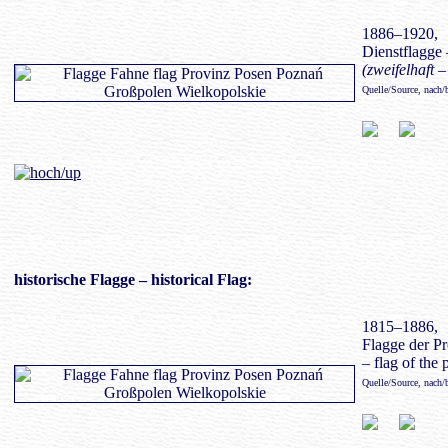
1886–1920,
Dienstflagge –
(zweifelhaft –
Quelle/Source, nach
historische Flagge
– historical Flag:
1815–1886,
Flagge der P
– flag of the 
Quelle/Source, nach