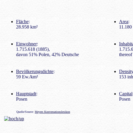
Fläche
:
Area
:
28.958 km²
11.180 
Einwohner
:
Inhabit
1.715.618 (1885),
1.715.6
davon 51% Polen, 42% Deutsche
thereo
Bevölkerungsdichte
:
Density
59 Ew./km²
153 inh
Hauptstadt
:
Capital
Posen
Posen
Quelle/Source:
Meyers Konversationslexikon