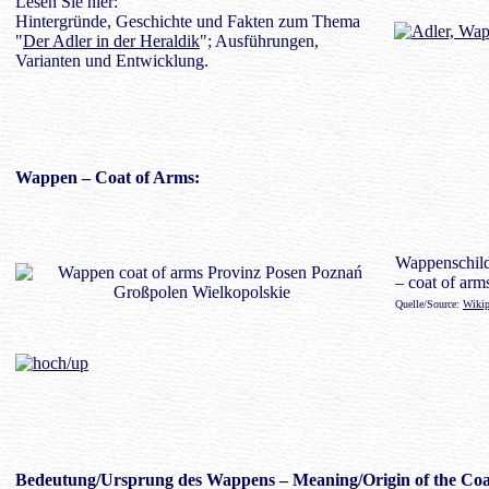
Lesen Sie hier:
Hintergründe, Geschichte und Fakten zum Thema
"
Der Adler in der Heraldik
"; Ausführungen,
Varianten und Entwicklung.
Wappen
– Coat of Arms:
Wappenschil
– coat of arm
Quelle/Source:
Wikip
Bedeutung/
Ursprung des Wappens
– Meaning/Origin of the Coa