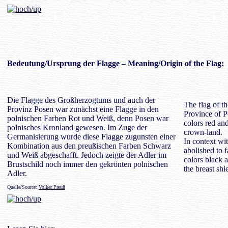
Bedeutung
/Ursprung der Flagge – Meaning/Origin of the Flag:
Die Flagge des Großherzogtums und auch der
The flag of t
Provinz Posen war zunächst eine Flagge in den
Province of Po
polnischen Farben Rot und Weiß, denn Posen war
colors red an
polnisches Kronland gewesen. Im Zuge der
crown-land.
Germanisierung wurde diese Flagge zugunsten einer
In context wi
Kombination aus den preußischen Farben Schwarz
abolished to 
und Weiß abgeschafft. Jedoch zeigte der Adler im
colors black 
Brustschild noch immer den gekrönten polnischen
the breast shi
Adler.
Quelle/Source:
Volker Preuß