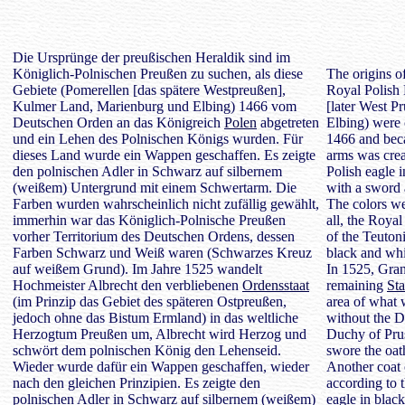
Die Ursprünge der preußischen Heraldik sind im
Königlich-Polnischen Preußen zu suchen, als diese
The origins o
Gebiete (Pomerellen [das spätere Westpreußen],
Royal Polish 
Kulmer Land, Marienburg und Elbing) 1466 vom
[later West P
Deutschen Orden an das Königreich
Polen
abgetreten
Elbing) were
und ein Lehen des Polnischen Königs wurden. Für
1466 and beca
dieses Land wurde ein Wappen geschaffen. Es zeigte
arms was crea
den polnischen Adler in Schwarz auf silbernem
Polish eagle 
(weißem) Untergrund mit einem Schwertarm. Die
with a sword
Farben wurden wahrscheinlich nicht zufällig gewählt,
The colors we
immerhin war das Königlich-Polnische Preußen
all, the Royal
vorher Territorium des Deutschen Ordens, dessen
of the Teutoni
Farben Schwarz und Weiß waren (Schwarzes Kreuz
black and whi
auf weißem Grund). Im Jahre 1525 wandelt
In 1525, Gran
Hochmeister Albrecht den verbliebenen
Ordensstaat
remaining
Sta
(im Prinzip das Gebiet des späteren Ostpreußen,
area of ​​what
jedoch ohne das Bistum Ermland) in das weltliche
without the D
Herzogtum Preußen um, Albrecht wird Herzog und
Duchy of Pru
schwört dem polnischen König den Lehenseid.
swore the oath
Wieder wurde dafür ein Wappen geschaffen, wieder
Another coat 
nach den gleichen Prinzipien. Es zeigte den
according to 
polnischen Adler in Schwarz auf silbernem (weißem)
eagle in black