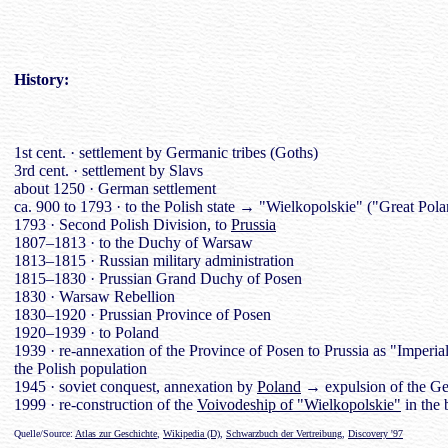
History
:
1st cent. · settlement by Germanic tribes (Goths)
3rd cent. · settlement by Slavs
about 1250 · German settlement
ca. 900 to 1793 · to the Polish state → "Wielkopolskie" ("Great Pol
1793 · Second Polish Division, to
Prussia
1807–1813 · to the Duchy of Warsaw
1813–1815 · Russian military administration
1815–1830 · Prussian Grand Duchy of Posen
1830 · Warsaw Rebellion
1830–1920 · Prussian Province of Posen
1920–1939 · to Poland
1939 · re-annexation of the Province of Posen to Prussia as "Imper
the Polish population
1945 · soviet conquest, annexation by
Poland
→ expulsion of the Ge
1999 · re-construction of the
Voivodeship of "Wielkopolskie"
in the 
Quelle/Source:
Atlas zur Geschichte
,
Wikipedia (D)
,
Schwarzbuch der Vertreibung
,
Discovery '97