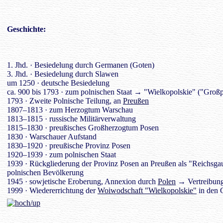
Geschichte
:
1. Jhd. · Besiedelung durch Germanen (Goten)
3. Jhd. · Besiedelung durch Slawen
um 1250 · deutsche Besiedelung
ca. 900 bis 1793 · zum polnischen Staat → "Wielkopolskie" ("Groß
1793 · Zweite Polnische Teilung, an
Preußen
1807–1813 · zum Herzogtum Warschau
1813–1815 · russische Militärverwaltung
1815–1830 · preußisches Großherzogtum Posen
1830 · Warschauer Aufstand
1830–1920 · preußische Provinz Posen
1920–1939 · zum polnischen Staat
1939 · Rückgliederung der Provinz Posen an Preußen als "Reichsga
polnischen Bevölkerung
1945 · sowjetische Eroberung, Annexion durch
Polen
→ Vertreibung
1999 · Wiedererrichtung der
Woiwodschaft "Wielkopolskie"
in den 