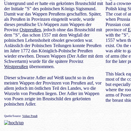
Untergrund und er hatte ein gekröntes Brustschild mit
had a crowned 
der Initiale "S" des polnischen Königs Sigismund.
Polish king S
Damit war das Wappen Preußens geschaffen. Später,
The coat of a
als Preußen in Provinzen eingeteilt wurde, wurde
when Prussia 
dieses preußische Ur-Wappen zum Wappen der
Prussian coat
Provinz
Ostpreußen
, jedoch ohne das Brustschild mit
province of
E
dem "S", das schon 1557 mit dem Wegfall der
with the "S",
polnischen Lehenshoheit obsolet geworden war.
1557 when the
Anlässlich der Polnischen Teilungen konnte Preußen
exist. On the 
im Jahre 1772 das Königlich-Polnische Preußen
was able to ga
wieder erweben. Dessen Wappen (Der Adler mit dem
of arms (the 
Schwertarm) wurde für die spätere Provinz
for the later 
Westpreußen
übernommen.
This black ea
Dieser schwarze Adler auf Weiß taucht so in den
most of the co
meisten Wappen der Provinzen von Preußen auf, vor
but especially
allem jedoch im östlichen Teil des Landes, wo die
where the root
Wurzeln von Preußen liegen. Der Adler im Wappen
arms of Posen
von Posen zeigte im Brustschild den gekrönten
the breast shi
polnischen Adler.
Quelle/Source:
Volker Preuß