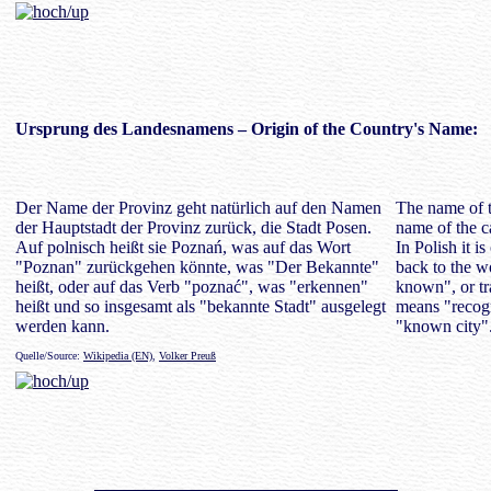
Ursprung des
Landesnamens
– Origin of the Country's Name:
Der Name der Provinz geht natürlich auf den Namen
The name of t
der Hauptstadt der Provinz zurück, die Stadt Posen.
name of the ca
Auf polnisch heißt sie Poznań, was auf das Wort
In Polish it i
"Poznan" zurückgehen könnte, was "Der Bekannte"
back to the 
heißt, oder auf das Verb "poznać", was "erkennen"
known", or tr
heißt und so insgesamt als "bekannte Stadt" ausgelegt
means "recogn
werden kann.
"known city"
Quelle/Source:
Wikipedia (EN)
,
Volker Preuß