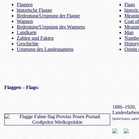
Flaggen
Flags
historische Flagge
histori
Bedeutung/Ursprung der Flagge
Meaning
Wappen
Coat o
Bedeutung/Ursprung des Wappens
Meanin
Landkarte
Map
Zahlen und Fakten
Number
Geschichte
History
Ursprung des Landesnamens
Origin 
Flaggen
– Flags:
1886–1920,
Landesfarben 
Quelle/Source, nach