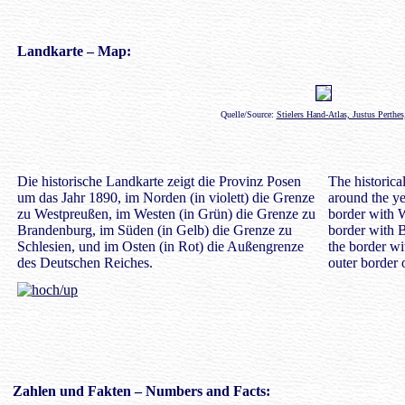
Landkarte
– Map:
Quelle/Source:
Stielers Hand-Atlas, Justus Perthe
Die historische Landkarte zeigt die Provinz Posen
The historic
um das Jahr 1890, im Norden (in violett) die Grenze
around the yea
zu Westpreußen, im Westen (in Grün) die Grenze zu
border with W
Brandenburg, im Süden (in Gelb) die Grenze zu
border with B
Schlesien, und im Osten (in Rot) die Außengrenze
the border wit
des Deutschen Reiches.
outer border
Zahlen
und Fakten – Numbers and Facts: