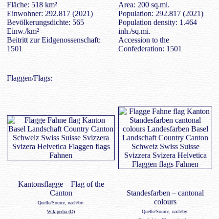
Fläche: 518 km²
Area: 200 sq.mi.
Einwohner: 292.817 (2021)
Population: 292.817 (2021)
Bevölkerungsdichte: 565
Population density: 1.464
Einw./km²
inh./sq.mi.
Beitritt zur Eidgenossenschaft:
Accession to the
1501
Confederation: 1501
Flaggen/Flags:
Kantonsflagge – Flag of the
Canton
Standesfarben – cantonal
colours
Quelle/Source, nach/by:
Wikipedia (D)
Quelle/Source, nach/by: