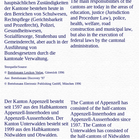
The main responsibilities of the
hauptsächlichen Zuständigkeiten
cantons are today in the areas of
der Kantone bestehen heute in
education, justice (Jurisdiction
den Bereichen von Schulwesen,
and Procedure Law), police,
Rechtspflege (Gerichtsbarkeit
health, welfare, road
und Prozeßrecht), Polizei,
construction and municipal law,
Gesundheitswesen,
but also in the execution of
Sozialfürsorge, Straßenbau und
federal laws by the cantonal
Gemeinderecht, aber auch in der
administration.
Ausführung von
Bundesgesetzen durch die
kantonale Verwaltung.
Textquelle/Source:
©
Bertelsmann Lexikon Verlag
, Gütersloh 1996
Aus: Bertelsmann Discovery '97
© Bertelsmann Electronic Publishing GmbH, München 1996
Der Kanton Appenzell besteht
The Canton of Appenzell has
seit 1597 aus den Halbkantonen
consisted of the half-cantons
Appenzell-Innerrhoden und
Appenzell-Innerrhoden and
Appenzell-Ausserrhoden. Der
Appenzell-Ausserrhoden since
Kanton Unterwalden besteht seit
1597. The Canton of
1999 aus den Halbkantonen
Unterwalden has consisted of
Nidwalden und Obwalden.
the half-cantons of Nidwalden