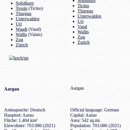
Solothurn
Solothurn
Ticino
Tessin
(Ticino)
Thurgau
Thurgau
Unterwalden
Unterwalden
Uri
Uri
Vaud
Waadt
(Vaud)
Wallis
Wallis
(Valais)
Zug
Zug
Zurich
Zürich
Aargau
Aargau
Amtssprache: Deutsch
Official language: German
Hauptort: Aarau
Capital: Aarau
Fläche: 1.404 km²
Area: 542 sq.mi.
Einwohner: 703.086 (2021)
Population: 703.086 (2021)