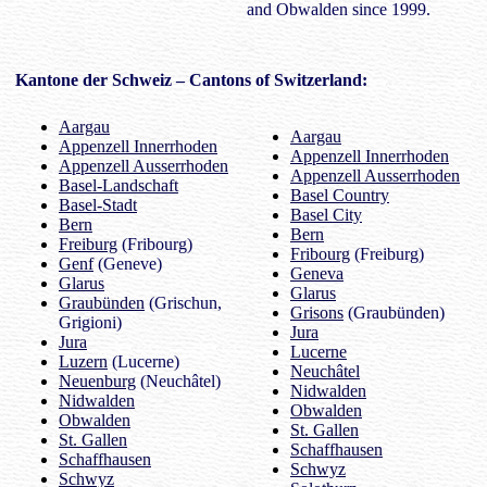
and Obwalden since 1999.
Kantone der Schweiz
– Cantons of Switzerland:
Aargau
Aargau
Appenzell Innerrhoden
Appenzell Innerrhoden
Appenzell Ausserrhoden
Appenzell Ausserrhoden
Basel-Landschaft
Basel Country
Basel-Stadt
Basel City
Bern
Bern
Freiburg
(Fribourg)
Fribourg
(Freiburg)
Genf
(Geneve)
Geneva
Glarus
Glarus
Graubünden
(Grischun,
Grisons
(Graubünden)
Grigioni)
Jura
Jura
Lucerne
Luzern
(Lucerne)
Neuchâtel
Neuenburg
(Neuchâtel)
Nidwalden
Nidwalden
Obwalden
Obwalden
St. Gallen
St. Gallen
Schaffhausen
Schaffhausen
Schwyz
Schwyz