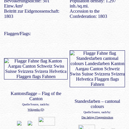
Bevölkerungsdichte: 501
Population density: 1.297
Einw./km²
inh./sq.mi.
Beitritt zur Eidgenossenschaft:
Accession to the
1803
Confederation: 1803
Flaggen/Flags:
Kantonsflagge – Flag of the
Canton
Standesfarben – cantonal
Quelle/Source, nach/by:
colours
Wikipedia (D)
Quelle/Source, nach/by:
Das farbige Flaggenlexikon