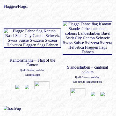
Flaggen/Flags:
Kantonsflagge – Flag of the
Canton
Standesfarben – cantonal
Quelle/Source, nach/by:
colours
Wikipedia (D)
Quelle/Source, nach/by:
Das farbige Flaggenlexikon