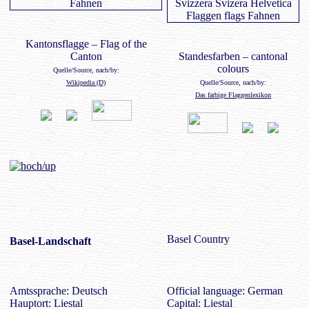
Kantonsflagge – Flag of the
Canton
Standesfarben – cantonal
colours
Quelle/Source, nach/by:
Wikipedia (D)
Quelle/Source, nach/by:
Das farbige Flaggenlexikon
Basel Country
Basel-Landschaft
Amtssprache: Deutsch
Official language: German
Hauptort: Liestal
Capital: Liestal