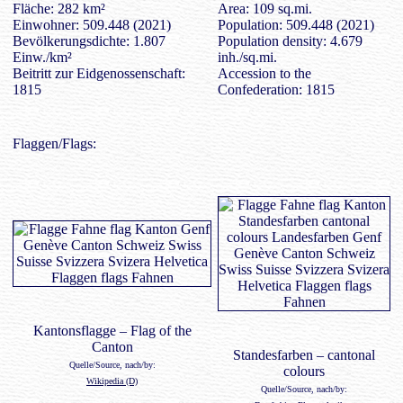
Fläche: 282 km²
Area: 109 sq.mi.
Einwohner: 509.448 (2021)
Population: 509.448 (2021)
Bevölkerungsdichte: 1.807
Population density: 4.679
Einw./km²
inh./sq.mi.
Beitritt zur Eidgenossenschaft:
Accession to the
1815
Confederation: 1815
Flaggen/Flags:
Kantonsflagge – Flag of the
Canton
Standesfarben – cantonal
Quelle/Source, nach/by:
colours
Wikipedia (D)
Quelle/Source, nach/by: