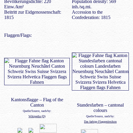
Bevölkerungsdichte: 220
Population density: 569
Einw./km²
inh./sq.mi.
Beitritt zur Eidgenossenschaft:
Accession to the
1815
Confederation: 1815
Flaggen/Flags:
Kantonsflagge – Flag of the
Canton
Standesfarben – cantonal
colours
Quelle/Source, nach/by:
Wikipedia (D)
Quelle/Source, nach/by:
Das farbige Flaggenlexikon