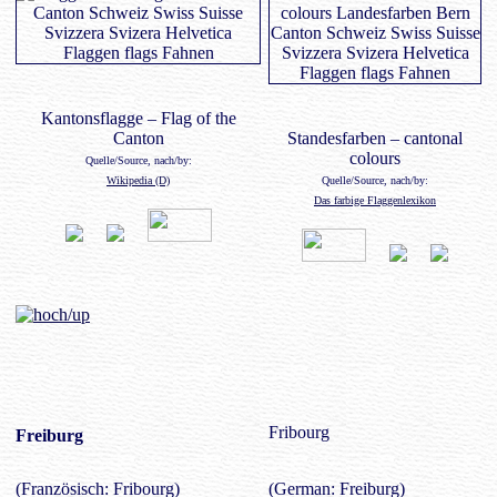
Kantonsflagge – Flag of the
Canton
Standesfarben – cantonal
colours
Quelle/Source, nach/by:
Wikipedia (D)
Quelle/Source, nach/by:
Das farbige Flaggenlexikon
Fribourg
Freiburg
(Französisch: Fribourg)
(German: Freiburg)