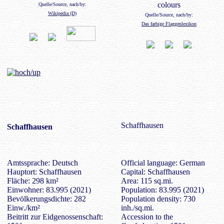
colours
Quelle/Source, nach/by:
Wikipedia (D)
Quelle/Source, nach/by:
Das farbige Flaggenlexikon
Schaffhausen
Schaffhausen
Amtssprache: Deutsch
Official language: German
Hauptort: Schaffhausen
Capital: Schaffhausen
Fläche: 298 km²
Area: 115 sq.mi.
Einwohner: 83.995 (2021)
Population: 83.995 (2021)
Bevölkerungsdichte: 282
Population density: 730
Einw./km²
inh./sq.mi.
Beitritt zur Eidgenossenschaft:
Accession to the