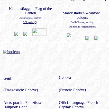
Kantonsflagge – Flag of the
Canton
Standesfarben – cantonal
colours
Quelle/Source, nach/by:
Wikipedia (D)
Quelle/Source, nach/by:
Das farbige Flaggenlexikon
Geneva
Genf
(Französisch: Genève)
(French: Genève)
Amtssprache: Französisch
Official language: French
Hauptort: Genf
Capital: Geneva