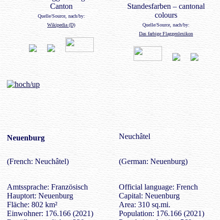
Canton
Standesfarben – cantonal
colours
Quelle/Source, nach/by:
Wikipedia (D)
Quelle/Source, nach/by:
Das farbige Flaggenlexikon
Neuchâtel
Neuenburg
(French: Neuchâtel)
(German: Neuenburg)
Amtssprache: Französisch
Official language: French
Hauptort: Neuenburg
Capital: Neuenburg
Fläche: 802 km²
Area: 310 sq.mi.
Einwohner: 176.166 (2021)
Population: 176.166 (2021)