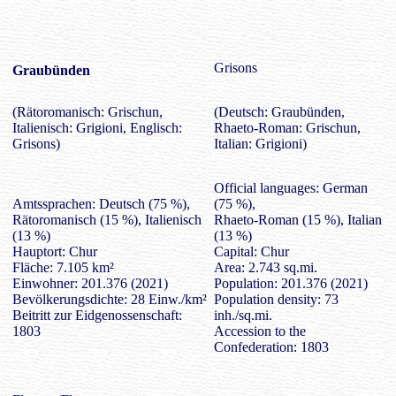
Grisons
Graubünden
(Rätoromanisch: Grischun,
(Deutsch: Graubünden,
Italienisch: Grigioni, Englisch:
Rhaeto-Roman: Grischun,
Grisons)
Italian: Grigioni)
Official languages: German
Amtssprachen: Deutsch (75 %),
(75 %),
Rätoromanisch (15 %), Italienisch
Rhaeto-Roman (15 %), Italian
(13 %)
(13 %)
Hauptort: Chur
Capital: Chur
Fläche: 7.105 km²
Area: 2.743 sq.mi.
Einwohner: 201.376 (2021)
Population: 201.376 (2021)
Bevölkerungsdichte: 28 Einw./km²
Population density: 73
Beitritt zur Eidgenossenschaft:
inh./sq.mi.
1803
Accession to the
Confederation: 1803