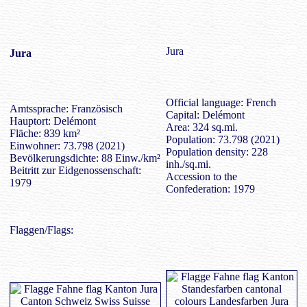
Jura
Jura
Official language: French
Amtssprache: Französisch
Capital: Delémont
Hauptort: Delémont
Area: 324 sq.mi.
Fläche: 839 km²
Population: 73.798 (2021)
Einwohner: 73.798 (2021)
Population density: 228
Bevölkerungsdichte: 88 Einw./km²
inh./sq.mi.
Beitritt zur Eidgenossenschaft:
Accession to the
1979
Confederation: 1979
Flaggen/Flags: