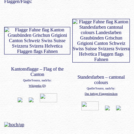
Flaggen/Flags:
Kantonsflagge – Flag of the
Canton
Standesfarben – cantonal
Quelle/Source, nach/by:
colours
Wikipedia (D)
Quelle/Source, nach/by:
Das farbige Flaggenlexikon