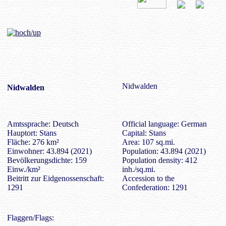
Nidwalden
Nidwalden
Amtssprache: Deutsch
Official language: German
Hauptort: Stans
Capital: Stans
Fläche: 276 km²
Area: 107 sq.mi.
Einwohner: 43.894 (2021)
Population: 43.894 (2021)
Bevölkerungsdichte: 159
Population density: 412
Einw./km²
inh./sq.mi.
Beitritt zur Eidgenossenschaft:
Accession to the
1291
Confederation: 1291
Flaggen/Flags: