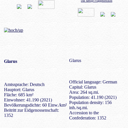
Das farbige Flaggenlexikon
Glarus
Glarus
Official language: German
Amtssprache: Deutsch
Capital: Glarus
Hauptort: Glarus
Area: 264 sq.mi.
Fläche: 685 km²
Population: 41.190 (2021)
Einwohner: 41.190 (2021)
Population density: 156
Bevölkerungsdichte: 60 Einw./km²
inh./sq.mi.
Beitritt zur Eidgenossenschaft:
Accession to the
1352
Confederation: 1352