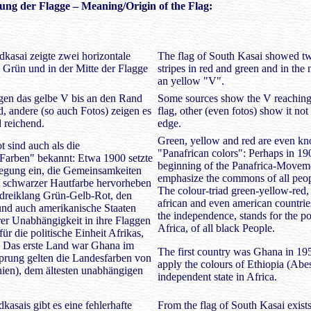
ung der Flagge – Meaning/Origin of the Flag:
kasai zeigte zwei horizontale
The flag of South Kasai showed tw
d Grün und in der Mitte der Flagge
stripes in red and green and in the 
an yellow "V".
gen das gelbe V bis an den Rand
Some sources show the V reaching 
d, andere (so auch Fotos) zeigen es
flag, other (even fotos) show it not
 reichend.
edge.
Green, yellow and red are even kn
 sind auch als die
"Panafrican colors": Perhaps in 19
Farben" bekannt: Etwa 1900 setzte
beginning of the Panafrica-Movem
egung ein, die Gemeinsamkeiten
emphasize the commons of all peop
t schwarzer Hautfarbe hervorheben
The colour-triad green-yellow-red
ndreiklang Grün-Gelb-Rot, den
african and even american countries 
 und auch amerikanische Staaten
the independence, stands for the pol
er Unabhängigkeit in ihre Flaggen
Africa, of all black People.
ür die politische Einheit Afrikas,
. Das erste Land war Ghana im
The first country was Ghana in 195
prung gelten die Landesfarben von
apply the colours of Ethiopia (Abes
ien), dem ältesten unabhängigen
independent state in Africa.
kasais gibt es eine fehlerhafte
From the flag of South Kasai exists