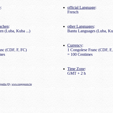
e
:
official Language
:
French
rachen
:
other Languages
:
n (Luba, Kuba ...)
Bantu Languages (Luba, Kub
Currency
:
nc (CDF, F, FC)
1 Congolese Franc (CDF, F,
mes
= 100 Centimes
Time Zone
:
GMT + 2 h
ipedia (D)
,
www.congoposte.be