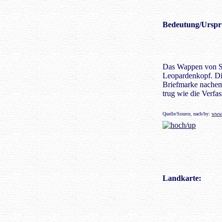
Bedeutung/
Urspr
Das Wappen von Sü
Leopardenkopf. Di
Briefmarke nachem
trug wie die Verfa
Quelle/Source, nach/by:
www.
Landkarte
: