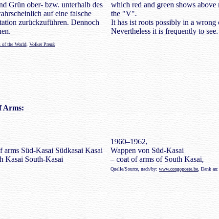
und Grün ober- bzw. unterhalb des
which red and green shows above 
wahrscheinlich auf eine falsche
the "V".
etation zurückzuführen. Dennoch
It has ist roots possibly in a wrong 
hen.
Nevertheless it is frequently to see.
 of the World
,
Volker Preuß
f Arms:
1960–1962,
Wappen von Süd-Kasai
– coat of arms of South Kasai,
Quelle/Source, nach/by:
www.congoposte.be
, Dank an: