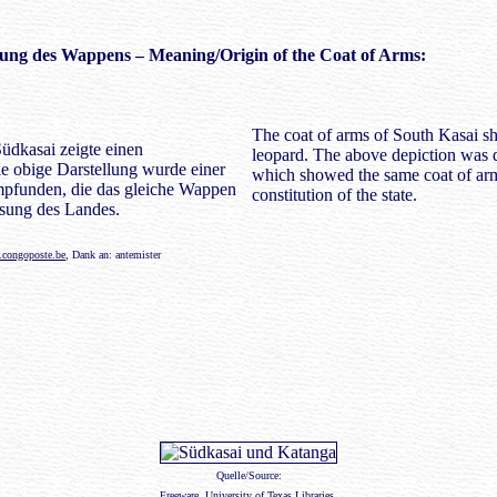
ung des Wappens
– Meaning/Origin of the Coat of Arms:
The coat of arms of South Kasai s
dkasai zeigte einen
leopard. The above depiction was 
e obige Darstellung wurde einer
which showed the same coat of arm
pfunden, die das gleiche Wappen
constitution of the state.
ssung des Landes.
congoposte.be
, Dank an: antemister
Quelle/Source:
Freeware,
University of Texas Libraries
,