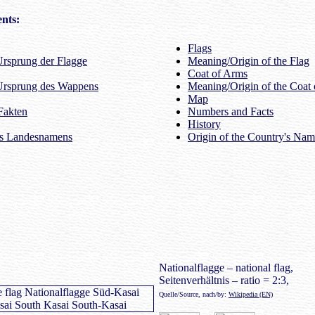
nts:
Flags
rsprung der Flagge
Meaning/Origin of the Flag
Coat of Arms
Ursprung des Wappens
Meaning/Origin of the Coat
Map
Fakten
Numbers and Facts
History
es Landesnamens
Origin of the Country's Na
Nationalflagge – national flag,
Seitenverhältnis – ratio = 2:3,
Quelle/Source, nach/by:
Wikipedia (EN)