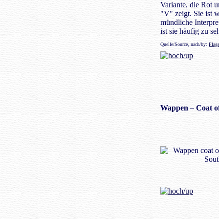
Variante, die Rot 
"V" zeigt. Sie ist 
mündliche Interpr
ist sie häufig zu se
Quelle/Source, nach/by:
Flags
Wappen
– Coat o