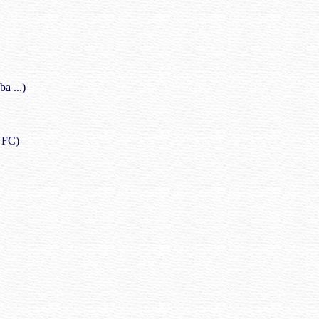
a ...)
 FC)