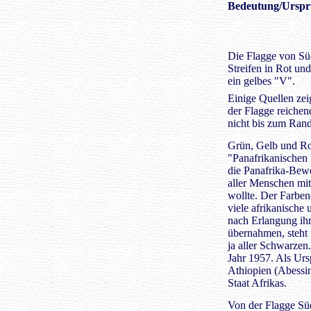
Bedeutung
/Urspr
Die Flagge von Süd
Streifen in Rot un
ein gelbes "V".
Einige Quellen zei
der Flagge reichen
nicht bis zum Rand
Grün, Gelb und Rot
"Panafrikanischen 
die Panafrika-Bew
aller Menschen mi
wollte. Der Farbe
viele afrikanische
nach Erlangung ihr
übernahmen, steht f
ja aller Schwarzen
Jahr 1957. Als Urs
Athiopien (Abessin
Staat Afrikas.
Von der Flagge Süd