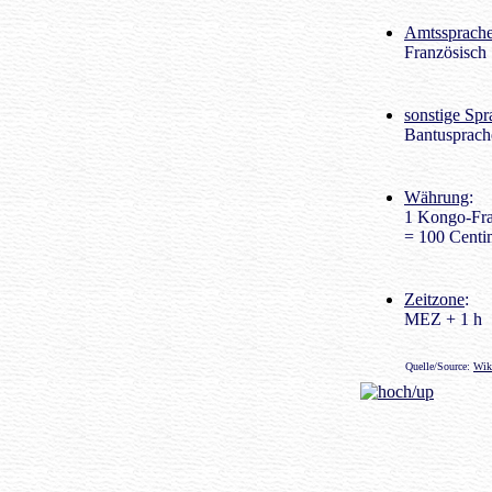
Amtssprach
Französisch
sonstige Sp
Bantusprache
Währung
:
1 Kongo-Fra
= 100 Centi
Zeitzone
:
MEZ + 1 h
Quelle/Source:
Wik