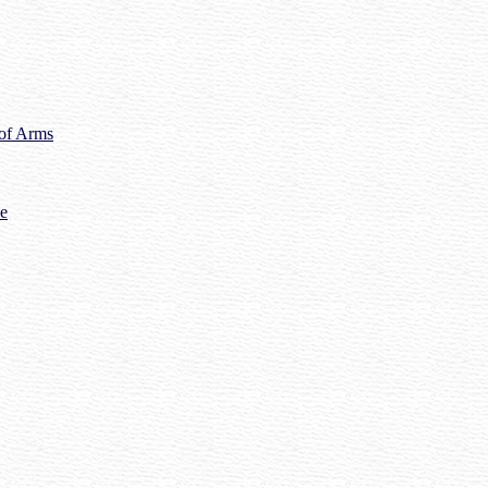
 of Arms
me