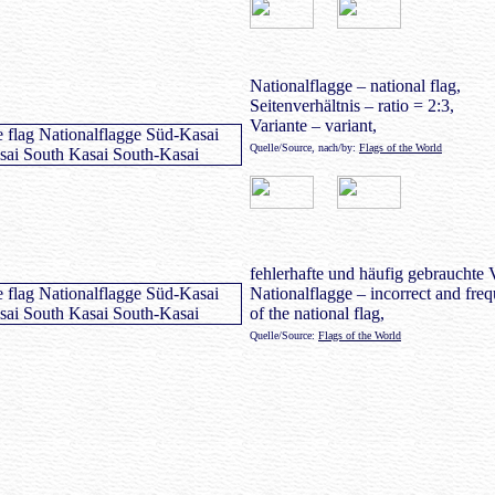
Nationalflagge – national flag,
Seitenverhältnis – ratio = 2:3,
Variante – variant,
Quelle/Source, nach/by:
Flags of the World
fehlerhafte und häufig gebrauchte 
Nationalflagge – incorrect and freq
of the national flag,
Quelle/Source:
Flags of the World