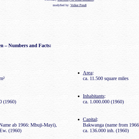
modyfied by:
Volker Preuß
n – Numbers and Facts:
Area
:
km²
ca. 11.500 square miles
Inhabitants
:
0 (1960)
ca. 1.000.000 (1960)
Capital
:
Name ab 1966: Mbuji-Mayi),
Bakwanga (name from 1966:
 Ew. (1960)
ca. 136.000 inh. (1960)