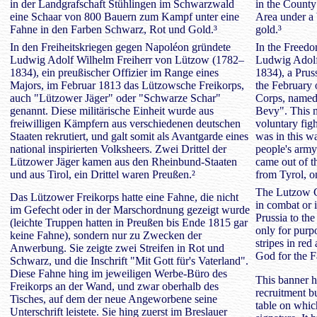
in der Landgrafschaft Stühlingen im Schwarzwald
in the County
eine Schaar von 800 Bauern zum Kampf unter eine
Area under a 
Fahne in den Farben Schwarz, Rot und Gold.³
gold.³
In den Freiheitskriegen gegen Napoléon gründete
In the Freed
Ludwig Adolf Wilhelm Freiherr von Lützow (1782–
Ludwig Adol
1834), ein preußischer Offizier im Range eines
1834), a Pruss
Majors, im Februar 1813 das Lützowsche Freikorps,
the February 
auch "Lützower Jäger" oder "Schwarze Schar"
Corps, named
genannt. Diese militärische Einheit wurde aus
Bevy". This m
freiwilligen Kämpfern aus verschiedenen deutschen
voluntary fig
Staaten rekrutiert, und galt somit als Avantgarde eines
was in this w
national inspirierten Volksheers. Zwei Drittel der
people's army
Lützower Jäger kamen aus den Rheinbund-Staaten
came out of t
und aus Tirol, ein Drittel waren Preußen.²
from Tyrol, o
The Lutzow C
Das Lützower Freikorps hatte eine Fahne, die nicht
in combat or i
im Gefecht oder in der Marschordnung gezeigt wurde
Prussia to th
(leichte Truppen hatten in Preußen bis Ende 1815 gar
only for purp
keine Fahne), sondern nur zu Zwecken der
stripes in red
Anwerbung. Sie zeigte zwei Streifen in Rot und
God for the F
Schwarz, und die Inschrift "Mit Gott für's Vaterland".
Diese Fahne hing im jeweiligen Werbe-Büro des
This banner h
Freikorps an der Wand, und zwar oberhalb des
recruitment b
Tisches, auf dem der neue Angeworbene seine
table on whic
Unterschrift leistete. Sie hing zuerst im Breslauer