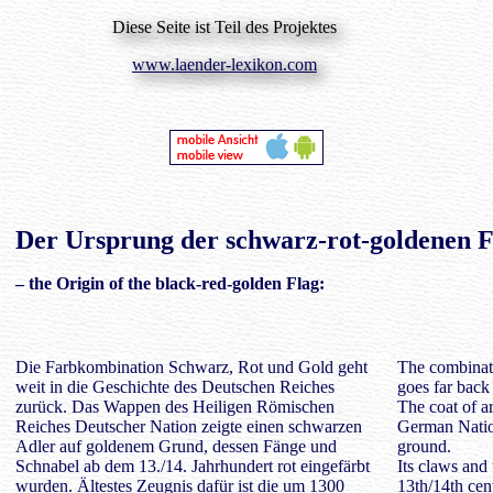
Diese Seite ist Teil des Projektes
www.laender-lexikon.com
Der
Ursprung
der schwarz-rot-goldenen F
– the Origin of the black-red-golden Flag:
Die Farbkombination Schwarz, Rot und Gold geht
The combinati
weit in die Geschichte des Deutschen Reiches
goes far back
zurück. Das Wappen des Heiligen Römischen
The coat of 
Reiches Deutscher Nation zeigte einen schwarzen
German Natio
Adler auf goldenem Grund, dessen Fänge und
ground.
Schnabel ab dem 13./14. Jahrhundert rot eingefärbt
Its claws and
wurden. Ältestes Zeugnis dafür ist die um 1300
13th/14th cent