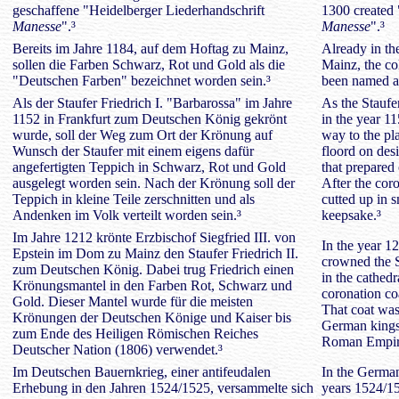
geschaffene "Heidelberger Liederhandschrift
1300 created
Manesse
".³
Manesse
".³
Bereits im Jahre 1184, auf dem Hoftag zu Mainz,
Already in th
sollen die Farben Schwarz, Rot und Gold als die
Mainz, the co
"Deutschen Farben" bezeichnet worden sein.³
been named a
Als der Staufer Friedrich I. "Barbarossa" im Jahre
As the Staufe
1152 in Frankfurt zum Deutschen König gekrönt
in the year 1
wurde, soll der Weg zum Ort der Krönung auf
way to the pl
Wunsch der Staufer mit einem eigens dafür
floord on desi
angefertigten Teppich in Schwarz, Rot und Gold
that prepared 
ausgelegt worden sein. Nach der Krönung soll der
After the cor
Teppich in kleine Teile zerschnitten und als
cutted up in s
Andenken im Volk verteilt worden sein.³
keepsake.³
Im Jahre 1212 krönte Erzbischof Siegfried III. von
In the year 1
Epstein im Dom zu Mainz den Staufer Friedrich II.
crowned the S
zum Deutschen König. Dabei trug Friedrich einen
in the cathed
Krönungsmantel in den Farben Rot, Schwarz und
coronation coa
Gold. Dieser Mantel wurde für die meisten
That coat was
Krönungen der Deutschen Könige und Kaiser bis
German kings 
zum Ende des Heiligen Römischen Reiches
Roman Empire
Deutscher Nation (1806) verwendet.³
Im Deutschen Bauernkrieg, einer antifeudalen
In the German
Erhebung in den Jahren 1524/1525, versammelte sich
years 1524/15