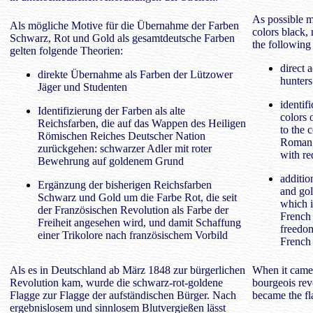
As possible m
Als mögliche Motive für die Übernahme der Farben
colors black,
Schwarz, Rot und Gold als gesamtdeutsche Farben
the following 
gelten folgende Theorien:
direct 
direkte Übernahme als Farben der Lützower
hunters
Jäger und Studenten
identif
Identifizierung der Farben als alte
colors 
Reichsfarben, die auf das Wappen des Heiligen
to the 
Römischen Reiches Deutscher Nation
Roman 
zurückgehen: schwarzer Adler mit roter
with r
Bewehrung auf goldenem Grund
additio
Ergänzung der bisherigen Reichsfarben
and gol
Schwarz und Gold um die Farbe Rot, die seit
which i
der Französischen Revolution als Farbe der
French 
Freiheit angesehen wird, und damit Schaffung
freedom
einer Trikolore nach französischem Vorbild
French 
Als es in Deutschland ab März 1848 zur bürgerlichen
When it came
Revolution kam, wurde die schwarz-rot-goldene
bourgeois rev
Flagge zur Flagge der aufständischen Bürger. Nach
became the fla
ergebnislosem und sinnlosem Blutvergießen lässt