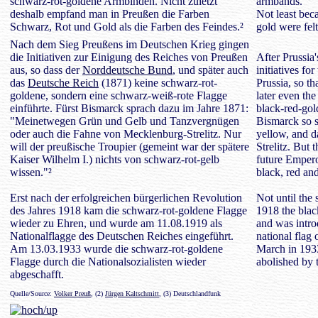
schwarz-rot-goldene Armbinden. Nicht zuletzt
armbands.
deshalb empfand man in Preußen die Farben
Not least beca
Schwarz, Rot und Gold als die Farben des Feindes.²
gold were felt
Nach dem Sieg Preußens im Deutschen Krieg gingen
die Initiativen zur Einigung des Reiches von Preußen
After Prussia
aus, so dass der
Norddeutsche Bund
, und später auch
initiatives fo
das
Deutsche Reich
(1871) keine schwarz-rot-
Prussia, so th
goldene, sondern eine schwarz-weiß-rote Flagge
later even th
einführte. Fürst Bismarck sprach dazu im Jahre 1871:
black-red-gol
"Meinetwegen Grün und Gelb und Tanzvergnügen
Bismarck so s
oder auch die Fahne von Mecklenburg-Strelitz. Nur
yellow, and d
will der preußische Troupier (gemeint war der spätere
Strelitz. But 
Kaiser Wilhelm I.) nichts von schwarz-rot-gelb
future Empero
wissen."²
black, red an
Erst nach der erfolgreichen bürgerlichen Revolution
Not until the 
des Jahres 1918 kam die schwarz-rot-goldene Flagge
1918 the blac
wieder zu Ehren, und wurde am 11.08.1919 als
and was intro
Nationalflagge des Deutschen Reiches eingeführt.
national flag
Am 13.03.1933 wurde die schwarz-rot-goldene
March in 1933
Flagge durch die Nationalsozialisten wieder
abolished by t
abgeschafft.
Quelle/Source:
Volker Preuß
, (2)
Jürgen Kaltschmitt
, (3) Deutschlandfunk