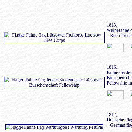
1813,
Werbefahne d
– Recruitmen
1816,
Fahne der Je
Burschenscha
Fellowship in
1817,
Deutsche Fla
– German flag