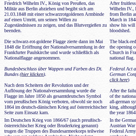
Friedrich Wilhelm IV., König von Preußen, das
After fruitles
Militär aus Berlin abziehen und begibt sich am
Wilhelm IV., 
21.03.1848 mit einer schwarzrotgoldenen Armbinde
from Berlin a
auf einen Umritt, um seinen Willen zu
March in 184
Zugeständnissen zu zeigen, und das Blutvergießen zu
show his will
beenden.
bloodshed.
Die schwarz-rot-goldene Flagge zierte dann im Mai
The black-red
1848 die Eröffnung der Nationalversammlung in der
the opening o
Frankfurter Paulskirche und wurde schließlich als
Church in Fra
Nationalflagge angenommen.
national flag.
Bundesbeschluss über Wappen und Farben des Dt.
Federal Act a
Bundes (
hier klicken
).
German Confe
click here
)
Nach dem Scheitern der Revolution und der
Auflösung der Nationalversammlung wurde die
After the fail
Flagge im Jahre 1850 als gesamtdeutsches Symbol
of the nation
vom preußischen König verboten, obwohl sie noch
all-german sy
1864 im deutsch-dänischen Krieg auf österreichischer
king, although
Seite zum Einsatz kam.
the year 186
Im Deutschen Krieg von 1866/67 (auch preußisch-
In the German
österreichischer Krieg oder Bruderkrieg genannt)
Austrian War o
trugen die Truppen des Bundesarmeekorps teilweise
Federal Army