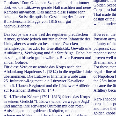
signature. It 
Gasthaus "Zum Goldenen Szepter" und dann immer
Golden Scept
dort, wo die Lützower gerade Halt machten und neue
Corps just hal
Kämpfer anwarben. Das machte diese Fahne sehr
That made thi
bekannt. So ist die optische Gestaltung der Jenaer
design of the 
Burschenschaftsflagge von 1816 sehr gut
well to under
nachvollziehbar.²
Das Korps war zwar Teil der regulären preußischen
However, the 
Armee, gehörte jedoch nur zur leichten Infanterie der
Prussian army,
Linie, aber es wurde zu bestimmten Zwecken
infantry of th
herangezogen, so z.B. für Guerillataktik, Gewaltsame
purposes, such
Aufklärung, Verfolgung und für Streifzüge. Dabei hat
reconnaissance
es sich gut bis sehr gut bewährt, z.B. vor Bremen und
proven well o
an der Göhrde.
Bremen and a
Für diese Verdienste wurde das Korps nach der
For these mer
Abdankung Napoleons 1. (1814) in die reguläre Linie
regular line o
übernommen. Die Lützower Infanterie wurde zum
of Napoleon 
25. Infanterie-Regiment, die Lützower Kavallerie
the 25th Infa
zum 6. Ulanen-Regiment und die Lützower Artillerie
became the 6
zur Reitenden Batterie Nr. 14.²
Artillery bec
Karl-Theodor Körner (1791–1813) feierte das Korps
Karl-Theodor
in seinem Gedicht "Lützows wilde, verwegene Jagd",
corps in his 
und machte ihre schwarze Uniform mit den roten
and made thei
Aufschlägen und goldenen Knöpfen, mit den
golden knobs 
schwarzen Mützen und der schwarz - rot - goldenen