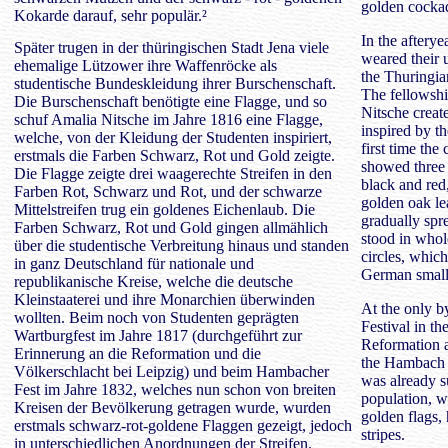
golden cockad
Kokarde darauf, sehr populär.²
In the aftery
Später trugen in der thüringischen Stadt Jena viele
weared their u
ehemalige Lützower ihre Waffenröcke als
the Thuringia
studentische Bundeskleidung ihrer Burschenschaft.
The fellowshi
Die Burschenschaft benötigte eine Flagge, und so
Nitsche creat
schuf Amalia Nitsche im Jahre 1816 eine Flagge,
inspired by th
welche, von der Kleidung der Studenten inspiriert,
first time the
erstmals die Farben Schwarz, Rot und Gold zeigte.
showed three h
Die Flagge zeigte drei waagerechte Streifen in den
black and red
Farben Rot, Schwarz und Rot, und der schwarze
golden oak le
Mittelstreifen trug ein goldenes Eichenlaub. Die
gradually spr
Farben Schwarz, Rot und Gold gingen allmählich
stood in whol
über die studentische Verbreitung hinaus und standen
circles, whic
in ganz Deutschland für nationale und
German small 
republikanische Kreise, welche die deutsche
Kleinstaaterei und ihre Monarchien überwinden
At the only b
wollten. Beim noch von Studenten geprägten
Festival in t
Wartburgfest im Jahre 1817 (durchgeführt zur
Reformation a
Erinnerung an die Reformation und die
the Hambach 
Völkerschlacht bei Leipzig) und beim Hambacher
was already s
Fest im Jahre 1832, welches nun schon von breiten
population, w
Kreisen der Bevölkerung getragen wurde, wurden
golden flags,
erstmals schwarz-rot-goldene Flaggen gezeigt, jedoch
stripes.
in unterschiedlichen Anordnungen der Streifen.