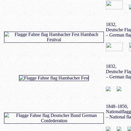
1832,
Deutsche Fla
– German fla
1832,
Deutsche Fla
– German fla
1848–1850,
Nationalflag
– National fl