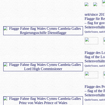
seit/since 201
Flagge für Re
– flag for go
Seitenverhältn
Quelle/Source, nach/
Flagge des L
flag of the L
Seitenverhältn
Quelle/Source, nach/
Flagge des P
– flag of the 
Seitenverhältn
Quelle/Source, nach/