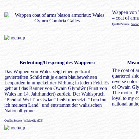
Wappen von 
– coat of arm
Quelle/Source:
Sodac
Bedeutung/
Ursprung des Wappens
:
Meani
The coat of a
Das Wappen von Wales zeigt einen gelb-rot
quartered shi
gevierteilten Schild mit je einem blaubewehrten
reverse color 
Leoparden in umgekehrter Färbung in jedem Feld. Es
of Owain Glyn
geht auf das Banner von Owain Glyndŵr (Fürst von
The motto "P
Wales im 14. Jahrhundert) zurück. Der Wahlspruch
loyal to my c
"Pleidiol Wyf I’m Gwlad" heißt übersetzt: "Treu bin
national anth
ich meinem Land" und entstammt der walisischen
Nationalhymne.
Quelle/Source:
Wikipedia (DE)