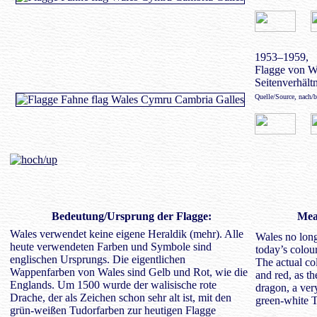
1953–1959,
Flagge von Wa
Seitenverhältn
Quelle/Source, nach/
Bedeutung
/Ursprung der Flagge:
Mean
Wales verwendet keine eigene Heraldik (mehr). Alle
Wales no long
heute verwendeten Farben und Symbole sind
today’s colou
englischen Ursprungs. Die eigentlichen
The actual co
Wappenfarben von Wales sind Gelb und Rot, wie die
and red, as t
Englands. Um 1500 wurde der walisische rote
dragon, a ver
Drache, der als Zeichen schon sehr alt ist, mit den
green-white T
grün-weißen Tudorfarben zur heutigen Flagge