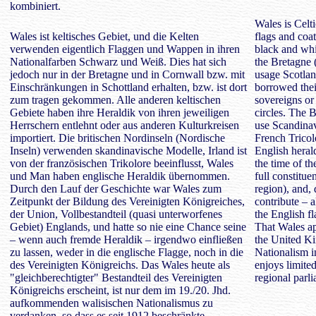
kombiniert.
Wales is Celti
Wales ist keltisches Gebiet, und die Kelten
flags and coat
verwenden eigentlich Flaggen und Wappen in ihren
black and whi
Nationalfarben Schwarz und Weiß. Dies hat sich
the Bretagne 
jedoch nur in der Bretagne und in Cornwall bzw. mit
usage Scotland
Einschränkungen in Schottland erhalten, bzw. ist dort
borrowed thei
zum tragen gekommen. Alle anderen keltischen
sovereigns or
Gebiete haben ihre Heraldik von ihren jeweiligen
circles. The B
Herrschern entlehnt oder aus anderen Kulturkreisen
use Scandinav
importiert. Die britischen Nordinseln (Nordische
French Tricol
Inseln) verwenden skandinavische Modelle, Irland ist
English heral
von der französischen Trikolore beeinflusst, Wales
the time of t
und Man haben englische Heraldik übernommen.
full constitu
Durch den Lauf der Geschichte war Wales zum
region), and, 
Zeitpunkt der Bildung des Vereinigten Königreiches,
contribute – 
der Union, Vollbestandteil (quasi unterworfenes
the English f
Gebiet) Englands, und hatte so nie eine Chance seine
That Wales ap
– wenn auch fremde Heraldik – irgendwo einfließen
the United Ki
zu lassen, weder in die englische Flagge, noch in die
Nationalism in
des Vereinigten Königreichs. Das Wales heute als
enjoys limite
"gleichberechtigter" Bestandteil des Vereinigten
regional parl
Königreichs erscheint, ist nur dem im 19./20. Jhd.
aufkommenden walisischen Nationalismus zu
verdanken, so dass es seit 1912 beschränkte