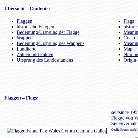
Übersicht
– Contents:
Flaggen
Flags
historische Flaggen
histori
Bedeutung/Ursprung der Flagge
Meaning
Wappen
Coat o
Bedeutung/Ursprung des Wappens
Meanin
Landkarte
Map
Zahlen und Fakten
Number
Ursprung des Landesnamens
Origin 
Flaggen
– Flags:
seit/since 195
Flagge von Wa
Seitenverhältn
Quelle/Source, nach/