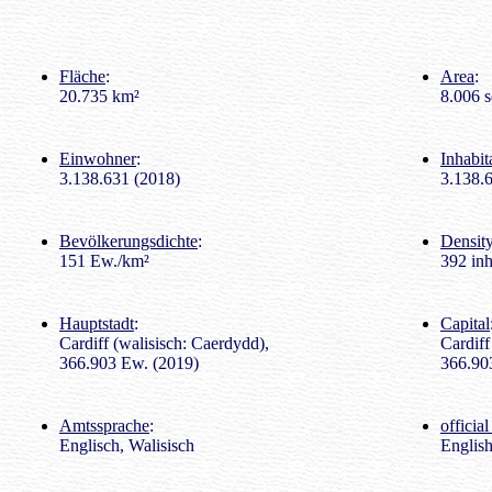
Fläche
:
Area
:
20.735 km²
8.006 s
Einwohner
:
Inhabit
3.138.631 (2018)
3.138.
Bevölkerungsdichte
:
Density
151 Ew./km²
392 inh
Hauptstadt
:
Capital
Cardiff (walisisch: Caerdydd),
Cardiff
366.903 Ew. (2019)
366.903
Amtssprache
:
officia
Englisch, Walisisch
Englis