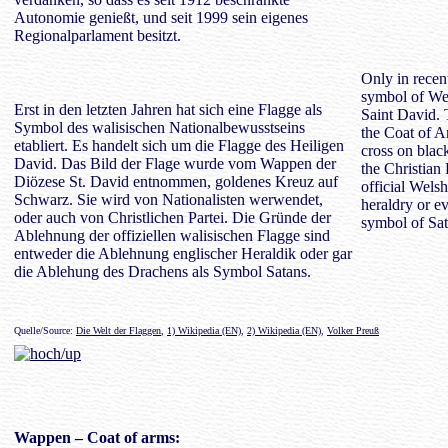
Autonomie genießt, und seit 1999 sein eigenes
Regionalparlament besitzt.
Only in recent
symbol of Welsh
Erst in den letzten Jahren hat sich eine Flagge als
Saint David. 
Symbol des walisischen Nationalbewusstseins
the Coat of A
etabliert. ‎Es handelt sich um die ‎‎Flagge des Heiligen
cross on black
David. Das Bild der Flage wurde vom Wappen der
the Christian 
Diözese St. David entnommen, goldenes Kreuz auf
official Welsh
Schwarz. Sie wird von Nationalisten werwendet,
heraldry or ev
oder auch von Christlichen Partei. Die Gründe der
symbol of Sat
Ablehnung der offiziellen walisischen Flagge sind
entweder die Ablehnung englischer Heraldik oder gar
die Ablehung des Drachens als Symbol Satans.
Quelle/Source:
Die Welt der Flaggen
,
1) Wikipedia (EN)
,
2) Wikipedia (EN)
,
Volker Preuß
Wappen
– Coat of arms: