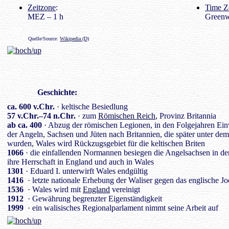
Zeitzone
:
Time Z
MEZ – 1 h
Greenw
Quelle/Source:
Wikipedia (D)
Geschichte
:
ca. 600 v.Chr.
· keltische Besiedlung
57 v.Chr.–74 n.Chr.
· zum
Römischen Reich
, Provinz Britannia
ab ca. 400
· Abzug der römischen Legionen, in den Folgejahren E
der Angeln, Sachsen und Jüten nach Britannien, die später unter d
wurden, Wales wird Rückzugsgebiet für die keltischen Briten
1066
· die einfallenden Normannen besiegen die Angelsachsen in de
ihre Herrschaft in England und auch in Wales
1301
· Eduard I. unterwirft Wales endgültig
1416
· letzte nationale Erhebung der Waliser gegen das englische J
1536
· Wales wird mit
England
vereinigt
1912
· Gewährung begrenzter Eigenständigkeit
1999
· ein walisisches Regionalparlament nimmt seine Arbeit auf