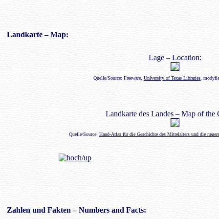
Landkarte
– Map:
Lage – Location:
Quelle/Source: Freeware,
University of Texas Libraries
, modyfi
Landkarte des Landes – Map of the 
Quelle/Source:
Hand-Atlas für die Geschichte des Mittelalters und die neue
Zahlen
und Fakten – Numbers and Facts: