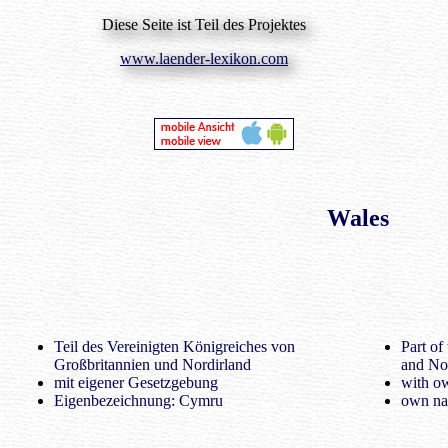
Diese Seite ist Teil des Projektes
www.laender-lexikon.com
Wales
Teil des Vereinigten Königreiches von
Part of
Großbritannien und Nordirland
and Nor
mit eigener Gesetzgebung
with ow
Eigenbezeichnung: Cymru
own na