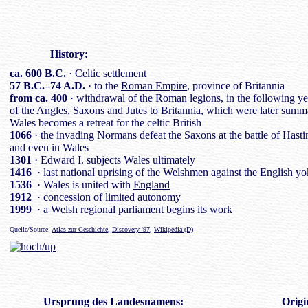
History
:
ca. 600 B.C.
· Celtic settlement
57 B.C.–74 A.D.
· to the
Roman Empire
, province of Britannia
from ca. 400
· withdrawal of the Roman legions, in the following ye
of the Angles, Saxons and Jutes to Britannia, which were later sum
Wales becomes a retreat for the celtic British
1066
· the invading Normans defeat the Saxons at the battle of Hasti
and even in Wales
1301
· Edward I. subjects Wales ultimately
1416
· last national uprising of the Welshmen against the English y
1536
· Wales is united with
England
1912
· concession of limited autonomy
1999
· a Welsh regional parliament begins its work
Quelle/Source:
Atlas zur Geschichte
,
Discovery '97
,
Wikipedia (D)
Ursprung des
Landesnamen
s:
Origi