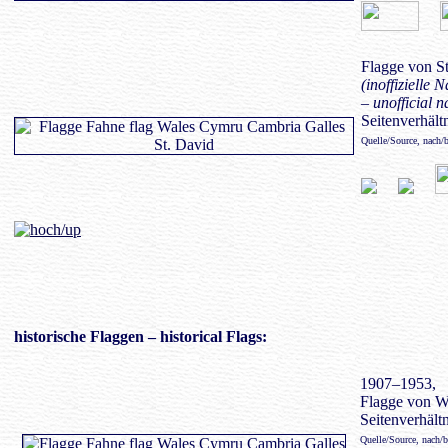
Flagge von St
(inoffizielle 
– unofficial n
Seitenverhältn
Quelle/Source, nach/
historische Flaggen
– historical Flags:
1907–1953,
Flagge von Wa
Seitenverhältn
Quelle/Source, nach/