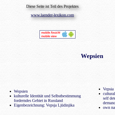
Diese Seite ist Teil des Projektes
www.laender-lexikon.com
Wepsien
Vepsia
Wepsien
cultura
kulturelle Identität und Selbstbestimmung
self de
forderndes Gebiet in Russland
demand
Eigenbezeichnung: Vepsja Ljüdinjika
own na