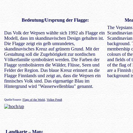
Bedeutung
/Ursprung der Flagge:
Mean
The Vepsians 
Das Volk der Wepsen wählte sich 1992 als Flagge ein
Scandinavian 
Modell, dass im skandinavischen Design gehalten ist.
Scandinavian 
Die Flagge zeigt ein gelb umrandetes,
background. T
skandinavisches Kreuz auf grünem Grund. Mit der
membership of
Gestaltung soll die Zugehörigkeit zur nordischen
colours of the
Völkerfamilie symbolisiert werden. Die Farben der
and fields of 
Flagge symbolisieren die Wälder, Flüsse, Seen und
of the flag of
Felder der Region. Das blaue Kreuz erinnert an die
are a Finnish 
Flagge Finnlands und zeigt an, dass die Wepsen ein
background is
finnisches Volk sind. Das eigenartige Blau im
Hintergrund wird "Wasserwellenblau" genannt.
Quelle/Source:
Flags of the World
,
Volker Preuß
Landkarte
– Map: