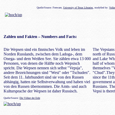
Quelle/Source: Freeware,
University of Texas Libraries
, modyfied by:
Volke
Zahlen
und Fakten – Numbers and Facts:
Die Wepsen sind ein finnisches Volk und leben im
The Vepsians 
Norden Russlands, zwischen dem Ladoga-, dem
north of Rus
Onega- und dem Weißen See. Sie zählen etwa 13 000
and Lake Whi
Personen, von denen die Hälfte noch Wepsisch
half of whom 
spricht. Die Wepsen nennen sich selbst "Vepsja",
themselves "V
andere Bezeichnungen sind "Wesi" oder "Tschuden".
"Chud".They 
Seit dem 11. Jahrhundert sind sie von den Russen
since the 11th
abhängig, hatten nie Selbstverwaltung und haben viel
government an
von den Russen übernommen. Die Amts- und auch
Russians. The 
Kultursprache der Wepsen ist daher Russisch.
Vepsi is there
Quelle/Source:
Die Völker der Erde