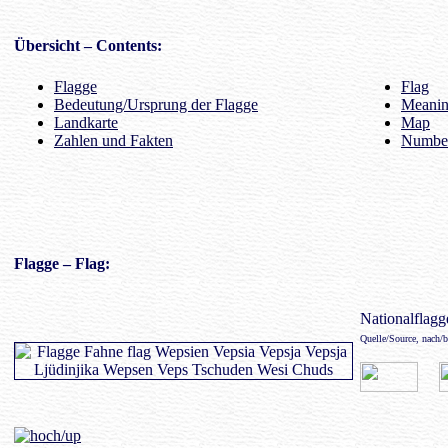
Übersicht
– Contents:
Flagge
Flag
Bedeutung/Ursprung der Flagge
Meaning
Landkarte
Map
Zahlen und Fakten
Number
Flagge
– Flag:
Nationalflagge
Quelle/Source, nach/