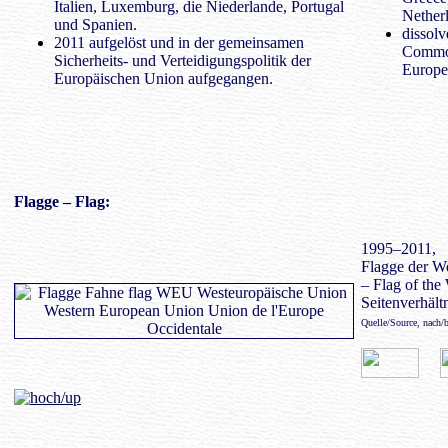
Italien, Luxemburg, die Niederlande, Portugal
Netherl
und Spanien.
dissolv
2011 aufgelöst und in der gemeinsamen
Common
Sicherheits- und Verteidigungspolitik der
Europe
Europäischen Union aufgegangen.
Flagge
– Flag:
1995–2011,
Flagge der W
– Flag of th
Seitenverhältn
Quelle/Source, nach/