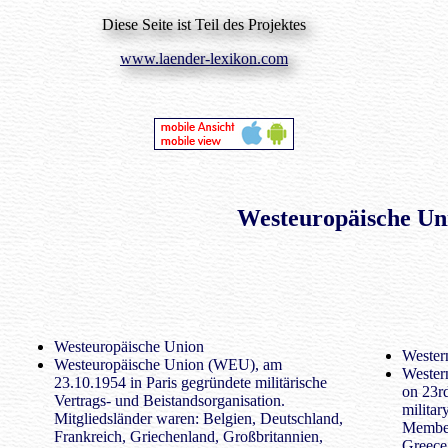
Diese Seite ist Teil des Projektes
www.laender-lexikon.com
Westeuropäische Un
Westeuropäische Union
Wester
Westeuropäische Union (WEU), am
Wester
23.10.1954 in Paris gegründete militärische
on 23rd
Vertrags- und Beistandsorganisation.
militar
Mitgliedsländer waren: Belgien, Deutschland,
Member
Frankreich, Griechenland, Großbritannien,
Greece,