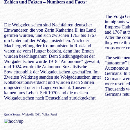
Zahlen
und Fakten – Numbers and Facts:
The Volga Ge
immigrants wh
Die Wolgadeutschen sind Nachfahren deutscher
Empress Cathe
Einwanderer, die von Zarin Katharina II. ins Land
and 1767 at t
gerufen wurden, und sich zwischen 1763 bis 1767
After the com
um Unterlauf der Wolga ansiedelten. Nach der
they were thr
Machtergreifung der Kommunisten in Russland
crops were co
waren sie vom Hunger bedroht, denn ihre Ernten
wurden beschlagnahmt. Dem Siedlungsgebiet der
The settlemen
Wolgadeutschen wurde 1918 "Autonomie" gewährt,
"autonomy" in
und 1924 wurde die Autonome Sozialistische
Autonomous So
Sowjetrepublik der Wolgadeutschen geschaffen. Im
Germans. In 
Zweiten Weltkrieg standen sie Wolgadeutschen unter
Germans were 
Kollaborationsverdacht und wurden nach Sibrien
were resettled
umgesiedelt oder in Lager verbracht. Tausende
Thousands wer
kamen ums Leben. Seit 1970 sind die meisten
Germans retu
Wolgadeutschen nach Deutschland zurückgekehrt.
Quelle/Source:
Wikipedia (DE)
,
Volker Preuß