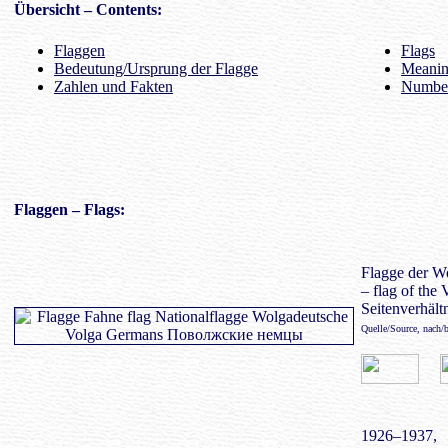
Übersicht
– Contents:
Flaggen
Flags
Bedeutung/Ursprung der Flagge
Meaning
Zahlen und Fakten
Number
Flaggen
– Flags:
Flagge der W
– flag of the
Seitenverhältn
Quelle/Source, nach/
1926–1937,