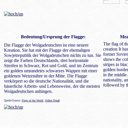
Bedeutung
/Ursprung der Flagge:
Mean
The flag of t
Die Flagge der Wolgadeutschen ist eine neuere
creation It ha
Kreation. Sie hat mit der Flagge der ehemaligen
former Soviet
Sowjetrepublik der Wolgadeutschen nichts zu tun. Sie
shows the col
zeigt die Farben Deutschlands, drei horizontale
stripes in bla
Streifen in Schwarz, Rot und Gold, und im Zentrum
golden border
ein golden umrandetes schwarzes Wappen mit einer
in the middle
goldenen Weizenähre in der Mitte. Die Flagge
nationality, a
verkörpert so die deutsche Nationalität, und die
followed by t
bäuerliche Arbeits- und Lebensweise, der die meisten
Wolgadeutschen anhingen.
Quelle/Source:
Flags of the World
,
Volker Preuß