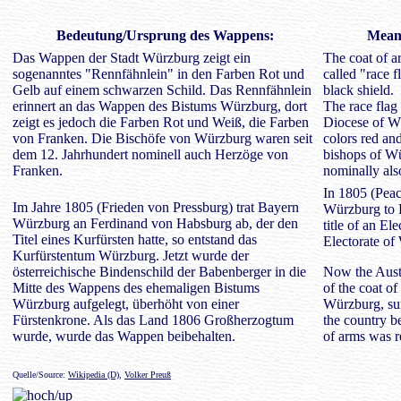
Bedeutung/
Ursprung des Wappens
:
Meani
Das Wappen der Stadt Würzburg zeigt ein
The coat of a
sogenanntes "Rennfähnlein" in den Farben Rot und
called "race f
Gelb auf einem schwarzen Schild. Das Rennfähnlein
black shield.
erinnert an das Wappen des Bistums Würzburg, dort
The race flag
zeigt es jedoch die Farben Rot und Weiß, die Farben
Diocese of Wü
von Franken. Die Bischöfe von Würzburg waren seit
colors red an
dem 12. Jahrhundert nominell auch Herzöge von
bishops of W
Franken.
nominally als
In 1805 (Peac
Im Jahre 1805 (Frieden von Pressburg) trat Bayern
Würzburg to 
Würzburg an Ferdinand von Habsburg ab, der den
title of an El
Titel eines Kurfürsten hatte, so entstand das
Electorate of
Kurfürstentum Würzburg. Jetzt wurde der
österreichische Bindenschild der Babenberger in die
Now the Austr
Mitte des Wappens des ehemaligen Bistums
of the coat o
Würzburg aufgelegt, überhöht von einer
Würzburg, su
Fürstenkrone. Als das Land 1806 Großherzogtum
the country b
wurde, wurde das Wappen beibehalten.
of arms was r
Quelle/Source:
Wikipedia (D)
,
Volker Preuß