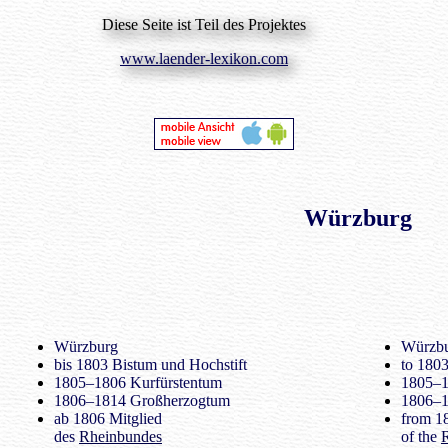
Diese Seite ist Teil des Projektes
www.laender-lexikon.com
Würzburg
Würzburg
Würzb
bis 1803 Bistum und Hochstift
to 1803
1805–1806 Kurfürstentum
1805–1
1806–1814 Großherzogtum
1806–1
ab 1806 Mitglied
from 1
des
Rheinbundes
of the
R