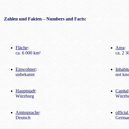
Zahlen
und Fakten – Numbers and Facts:
Fläche
:
Area
:
ca. 6 000 km²
ca. 2 3
Einwohner
:
Inhabit
unbekannt
not kn
Hauptstadt
:
Capital
Würzburg
Würzb
Amtssprache
:
officia
Deutsch
Germa