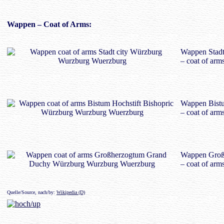
Wappen
– Coat of Arms:
Wappen Stad
– coat of arm
Wappen Bist
– coat of arm
Wappen Groß
– coat of ar
Quelle/Source, nach/by:
Wikipedia (D)