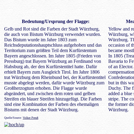
Bedeutung
/Ursprung der Flagge:
Mea
Gelb und Rot sind die Farben der Stadt Würzburg,
Yellow and re
die auch von Bistum Würzburg verwendet wurden.
Würzburg, wh
Das Bistum wurde im Jahre 1803 zum
Würzburg. Th
Reichsdeputationshauptschluss aufgehoben und das
occasion of t
Territorium zum größten Teil dem Kurfürstentum
became mostly
Bayern angeschlossen. Im Jahre 1805 (Frieden von
In 1805 (Tre
Pressburg) trat Bayern Würzburg an Ferdinand von
Bavaria to Fe
Habsburg ab, der den Kurfürstentitel hatte. Dafür
of an Elector
erhielt Bayern zum Ausgleich Tirol. Im Jahre 1806
compensation
trat Würzburg dem Rheinbund bei, der Kurfürstentitel
Confederation,
musste abgelegt werden, dafür wurde Würzburg zum
but in this 
Großherzogtum erhoben. Die Flagge wurde
Duchy. The f
abgeändert, und zwischen dem roten und gelben
added a blue 
Streifen ein blauer Streifen hinzugefügt. Die Farben
stripe. The c
sind eine Kombination der Farben des ehemaligen
the former di
Bistums mit denen der Stadt Würzburg.
Würzburg.
Quelle/Source:
Volker Preuß