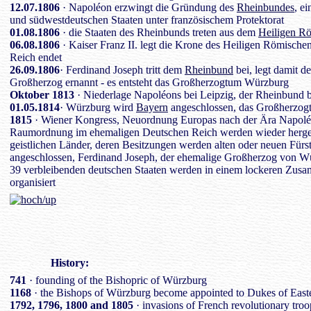
12.07.1806
· Napoléon erzwingt die Gründung des
Rheinbundes
, e
und südwestdeutschen Staaten unter französischem Protektorat
01.08.1806
· die Staaten des Rheinbunds treten aus dem
Heiligen R
06.08.1806
· Kaiser Franz II. legt die Krone des Heiligen Römische
Reich endet
26.09.1806
· Ferdinand Joseph tritt dem
Rheinbund
bei, legt damit d
Großherzog ernannt - es entsteht das Großherzogtum Würzburg
Oktober 1813
· Niederlage Napoléons bei Leipzig, der Rheinbund b
01.05.1814
· Würzburg wird
Bayern
angeschlossen, das Großherzog
1815
· Wiener Kongress, Neuordnung Europas nach der Ära Napoléon
Raumordnung im ehemaligen Deutschen Reich werden wieder hergestel
geistlichen Länder, deren Besitzungen werden alten oder neuen Fürs
angeschlossen, Ferdinand Joseph, der ehemalige Großherzog von Wü
39 verbleibenden deutschen Staaten werden in einem lockeren Zus
organisiert
History
:
741
· founding of the Bishopric of Würzburg
1168
· the Bishops of Würzburg become appointed to Dukes of East
1792, 1796, 1800 and 1805
· invasions of French revolutionary tr