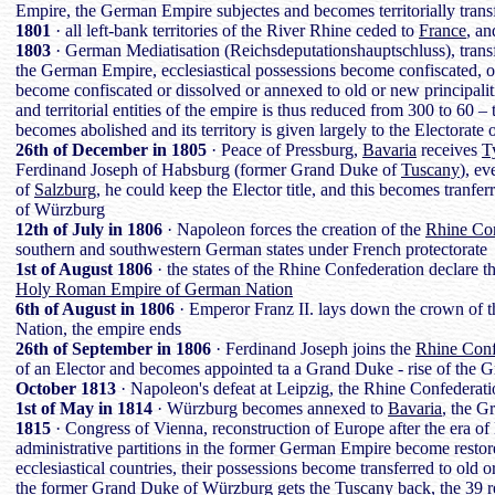
Empire, the German Empire subjectes and becomes territorially tran
1801
· all left-bank territories of the River Rhine ceded to
France
, an
1803
· German Mediatisation (Reichsdeputationshauptschluss), transfor
the German Empire, ecclesiastical possessions become confiscated, old 
become confiscated or dissolved or annexed to old or new principalit
and territorial entities of the empire is thus reduced from 300 to 60
becomes abolished and its territory is given largely to the Electorate 
26th of December in 1805
· Peace of Pressburg,
Bavaria
receives
T
Ferdinand Joseph of Habsburg (former Grand Duke of
Tuscany
), ev
of
Salzburg
, he could keep the Elector title, and this becomes tranfer
of Würzburg
12th of July in 1806
· Napoleon forces the creation of the
Rhine Con
southern and southwestern German states under French protectorate
1st of August 1806
· the states of the Rhine Confederation declare 
Holy Roman Empire of German Nation
6th of August in 1806
· Emperor Franz II. lays down the crown of
Nation, the empire ends
26th of September in 1806
· Ferdinand Joseph joins the
Rhine Conf
of an Elector and becomes appointed ta a Grand Duke - rise of the
October 1813
· Napoleon's defeat at Leipzig, the Rhine Confederatio
1st of May in 1814
· Würzburg becomes annexed to
Bavaria
, the 
1815
· Congress of Vienna, reconstruction of Europe after the era o
administrative partitions in the former German Empire become restore
ecclesiastical countries, their possessions become transferred to old 
the former Grand Duke of Würzburg gets the
Tuscany
back, the 39 