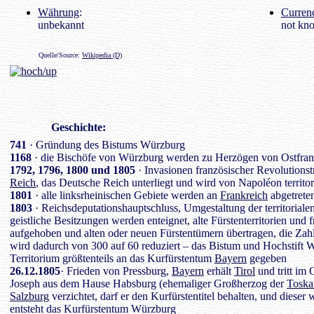
Währung
:
Curren
unbekannt
not kn
Quelle/Source:
Wikipedia (D)
Geschichte
:
741
· Gründung des Bistums Würzburg
1168
· die Bischöfe von Würzburg werden zu Herzögen von Ostfran
1792, 1796, 1800 und 1805
· Invasionen französischer Revolutions
Reich
, das Deutsche Reich unterliegt und wird von Napoléon territor
1801
· alle linksrheinischen Gebiete werden an
Frankreich
abgetreten
1803
· Reichsdeputationshauptschluss, Umgestaltung der territorial
geistliche Besitzungen werden enteignet, alte Fürstenterritorien und 
aufgehoben und alten oder neuen Fürstentümern übertragen, die Zah
wird dadurch von 300 auf 60 reduziert – das Bistum und Hochstift W
Territorium größtenteils an das Kurfürstentum
Bayern
gegeben
26.12.1805
· Frieden von Pressburg,
Bayern
erhält
Tirol
und tritt im
Joseph aus dem Hause Habsburg (ehemaliger Großherzog der
Toska
Salzburg
verzichtet, darf er den Kurfürstentitel behalten, und dieser
entsteht das Kurfürstentum Würzburg