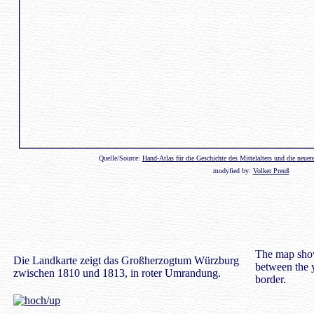
Quelle/Source:
Hand-Atlas für die Geschichte des Mittelalters und die neue
modyfied by:
Volker Preuß
The map sho
Die Landkarte zeigt das Großherzogtum Würzburg
between the 
zwischen 1810 und 1813, in roter Umrandung.
border.