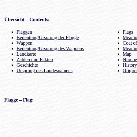
Übersicht
– Contents:
Flaggen
Flags
Bedeutung/Ursprung der Flagge
Meaning
Wappen
Coat o
Bedeutung/Ursprung des Wappens
Meanin
Landkarte
Map
Zahlen und Fakten
Number
Geschichte
History
Ursprung des Landesnamens
Origin 
Flagge
– Flag: