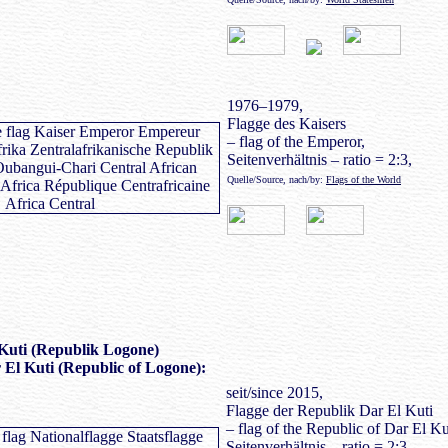
1976–1979,
Flagge des Kaisers
– flag of the Emperor,
Seitenverhältnis – ratio = 2:3,
Quelle/Source, nach/by:
Flags of the World
Kuti (Republik Logone)
 El Kuti (Republic of Logone):
seit/since 2015,
Flagge der Republik Dar El Kuti
– flag of the Republic of Dar El Ku
Seitenverhältnis – ratio = 2:3,