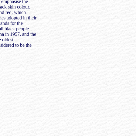
 emphasise the
ack skin colour.
and red, which
es adopted in their
tands for the
all black people.
na in 1957, and the
e oldest
sidered to be the