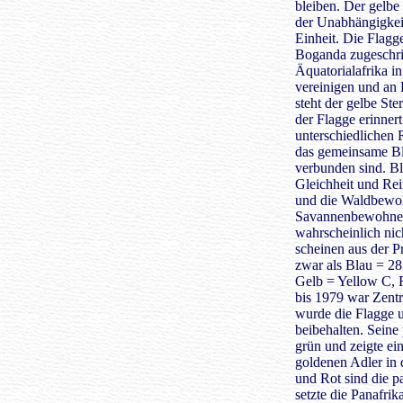
bleiben. Der gelbe 
der Unabhängigkeit,
Einheit. Die Flagg
Boganda zugeschri
Äquatorialafrika in
vereinigen und an 
steht der gelbe Ste
der Flagge erinner
unterschiedlichen 
das gemeinsame Blu
verbunden sind. Bla
Gleichheit und Rei
und die Waldbewohn
Savannenbewohner.
wahrscheinlich nich
scheinen aus der Pr
zwar als Blau = 2
Gelb = Yellow C, 
bis 1979 war Zentr
wurde die Flagge 
beibehalten. Seine
grün und zeigte ei
goldenen Adler in 
und Rot sind die p
setzte die Panafri