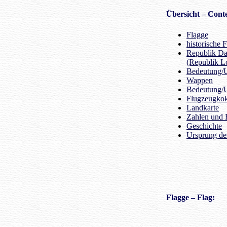
Übersicht
– Conte
Flagge
historische 
Republik Da
(Republik L
Bedeutung/U
Wappen
Bedeutung/
Flugzeugko
Landkarte
Zahlen und 
Geschichte
Ursprung d
Flagge
– Flag: