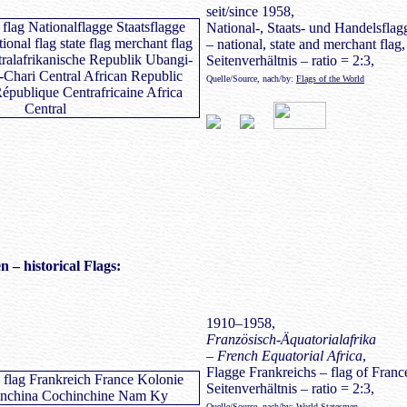
seit/since 1958,
National-, Staats- und Handelsflag
– national, state and merchant flag,
Seitenverhältnis – ratio = 2:3,
Quelle/Source, nach/by:
Flags of the World
en
– historical Flags:
1910–1958,
Französisch-Äquatorialafrika
– French Equatorial Africa
,
Flagge Frankreichs – flag of Franc
Seitenverhältnis – ratio = 2:3,
Quelle/Source, nach/by:
World Statesmen