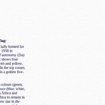
lag:
ially hoisted for
n 1958 in
of autonomy (Day
t shows four
reen and yellow,
 In the top corner,
 is a golden five-
colours (green,
ance (blue, white,
n Africa and
rica to remain in
ow star in the