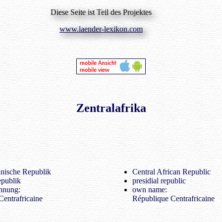
Diese Seite ist Teil des Projektes
www.laender-lexikon.com
Zentralafrika
anische Republik
Central African Republic
epublik
presidial republic
hnung:
own name:
entrafricaine
République Centrafricaine