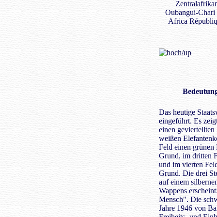
Bedeutung
Das heutige Staat
eingeführt. Es zei
einen gevierteilten
weißen Elefantenk
Feld einen grünen
Grund, im dritten 
und im vierten Fe
Grund. Die drei St
auf einem silbern
Wappens erschein
Mensch". Die schw
Jahre 1946 von Ba
Freiheits- und E