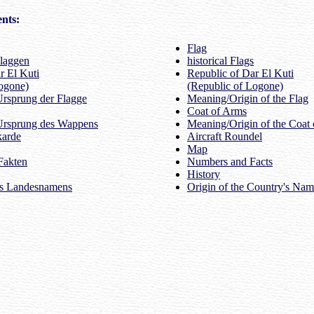
nts:
Flag
Flaggen
historical Flags
r El Kuti
Republic of Dar El Kuti
ogone)
(Republic of Logone)
rsprung der Flagge
Meaning/Origin of the Flag
Coat of Arms
Ursprung des Wappens
Meaning/Origin of the Coat
karde
Aircraft Roundel
Map
Fakten
Numbers and Facts
History
es Landesnamens
Origin of the Country's Na