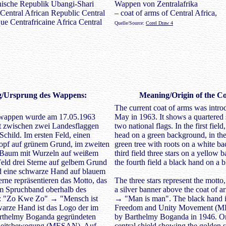
Wappen von Zentralafrika
– coat of arms of Central Africa,
Quelle/Source:
Corel Draw 4
/
Ursprung des Wappens
:
Meaning/Origin of the Co
The current coat of arms was intro
swappen wurde am 17.05.1963
May in 1963. It shows a quartered
gt zwischen zwei Landesflaggen
two national flags. In the first field
 Schild. Im ersten Feld, einen
head on a green background, in the
opf auf grünem Grund, im zweiten
green tree with roots on a white ba
 Baum mit Wurzeln auf weißem
third field three stars on a yellow
Feld drei Sterne auf gelbem Grund
the fourth field a black hand on a 
ld eine schwarze Hand auf blauem
erne repräsentieren das Motto, das
The three stars represent the mott
em Spruchband oberhalb des
a silver banner above the coat of
t: "Zo Kwe Zo" → "Mensch ist
→ "Man is man". The black hand is
arze Hand ist das Logo der im
Freedom and Unity Movement (
rthelmy Boganda gegründeten
by Barthelmy Boganda in 1946. On 
inheitsbewegung (MESAN). Auf
central shield showing the golden 