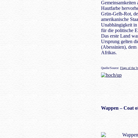
Gemeinsamkeiten a
Hautfarbe hervorh
Grün-Gelb-Rot, den
amerikanische Staa
Unabhängigkeit in 
für die politische 
Das erste Land wa
Ursprung gelten d
(Abessinien), dem 
Afrikas.
Quelle/Source:
Flags of the 
Wappen
– Coat o