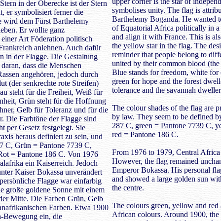
upper corner is the star of indepen
Stern in der Oberecke ist der Stern
symbolises unity. The flag is attrib
 er symbolisiert ferner die
Barthelemy Boganda. He wanted to
e wird dem Fürst Barthelemy
of Equatorial Africa politically in a
eben. Er wollte ganz
and align it with France. This is a
 einer Art Föderation politisch
the yellow star in the flag. The desi
Frankreich anlehnen. Auch dafür
reminder that people belong to diff
rn in der Flagge. Die Gestaltung
united by their common blood (the v
t daran, dass die Menschen
Blue stands for freedom, white for 
Rassen angehören, jedoch durch
green for hope and the forest dwell
t (der senkrechte rote Streifen)
tolerance and the savannah dweller
u steht für die Freiheit, Weiß für
nheit, Grün steht für die Hoffnung
The colour shades of the flag are 
er, Gelb für Toleranz und für die
by law. They seem to be defined by
 Die Farbtöne der Flagge sind
287 C, green = Pantone 7739 C, y
t per Gesetz festgelegt. Sie
red = Pantone 186 C.
axis heraus definiert zu sein, und
87 C, Grün = Pantone 7739 C,
From 1976 to 1979, Central Africa
Rot = Pantone 186 C. Von 1976
However, the flag remained uncha
alafrika ein Kaiserreich. Jedoch
Emperor Bokassa. His personal fla
unter Kaiser Bokassa unverändert
and showed a large golden sun with
 persönliche Flagge war einfarbig
the centre.
ne große goldene Sonne mit einem
der Mitte. Die Farben Grün, Gelb
The colours green, yellow and red 
anafrikanischen Farben. Etwa 1900
African colours. Around 1900, the
ka-Bewegung ein, die