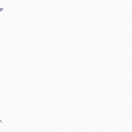
ge
e,