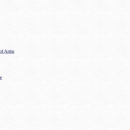
 of Arms
me