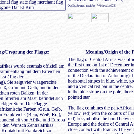
Quelle/Source, nach/by:
Wikipedia (DE)
ng
/Ursprung der Flagge:
Meaning/Origin of the F
The flag of Central Africa was offic
the first time on 1st of December i
afrikas wurde erstmals offiziell am
connection with the achievement 
usammenhang mit dem Erreichen
of the Declaration of Autonomy). I
sst (Tag der
horizontal stripes in blue, white, g
). Sie zeigt vier waagerechte
and a vertical red bar in the centre.
Weiß, Grün und Gelb, und in der
in the blue stripe on the pole, there
chten roten Balken. In der
pointed star.
n Streifen am Mast, befindet sich
ackiger Stern. Der Flagge
The flag combines the pan-African 
afrikanische Farben (Grün, Gelb,
yellow, red) with the colours of Fr
n Frankreichs (Blau, Weiß, Rot),
red) to symbolise the bond betwee
rbundenheit von Afrika und Europa
Europe and the desire of Central Af
. den Wunsch Zentralafrikas
close contact with France. The yell
 Kontakt mit Frankreich zu