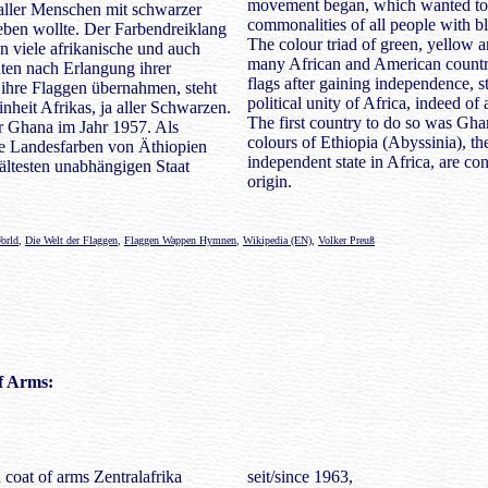
movement began, which wanted to
ller Menschen mit schwarzer
commonalities of all people with bl
eben wollte. Der Farbendreiklang
The colour triad of green, yellow 
 viele afrikanische und auch
many African and American countri
ten nach Erlangung ihrer
flags after gaining independence, s
ihre Flaggen übernahmen, steht
political unity of Africa, indeed of 
Einheit Afrikas, ja aller Schwarzen.
The first country to do so was Gha
r Ghana im Jahr 1957. Als
colours of Ethiopia (Abyssinia), th
ie Landesfarben von Äthiopien
independent state in Africa, are con
ältesten unabhängigen Staat
origin.
World
,
Die Welt der Flaggen
,
Flaggen Wappen Hymnen
,
Wikipedia (EN)
,
Volker Preuß
f Arms:
seit/since 1963,