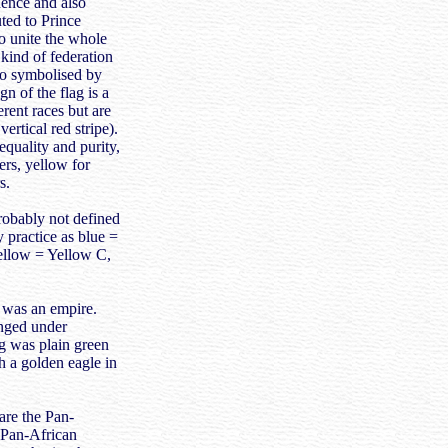
dence and also
uted to Prince
 unite the whole
 kind of federation
lso symbolised by
gn of the flag is a
erent races but are
ertical red stripe).
equality and purity,
ers, yellow for
s.
probably not defined
 practice as blue =
ellow = Yellow C,
 was an empire.
nged under
g was plain green
 a golden eagle in
are the Pan-
 Pan-African