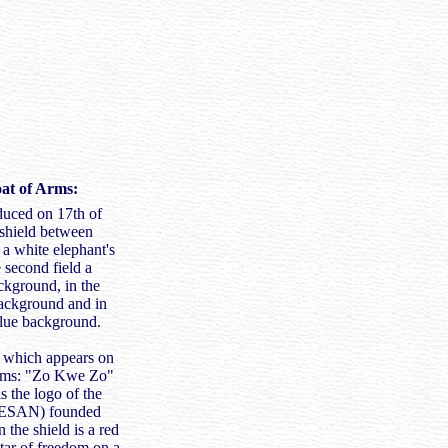
at of Arms:
duced on 17th of
 shield between
, a white elephant's
 second field a
ckground, in the
 background and in
blue background.
o, which appears on
 arms: "Zo Kwe Zo"
 the logo of the
MESAN) founded
the shield is a red
star of freedom on a