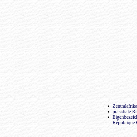
Zentralafrik
präsidiale R
Eigenbezeic
République C