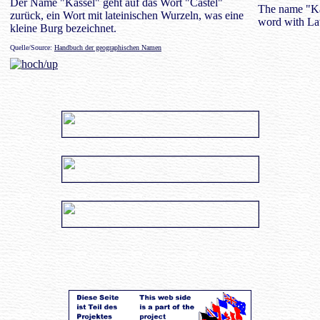
Der Name "Kassel" geht auf das Wort "Castel"
The name "Kas
zurück, ein Wort mit lateinischen Wurzeln, was eine
word with Lat
kleine Burg bezeichnet.
Quelle/Source:
Handbuch der geographischen Namen