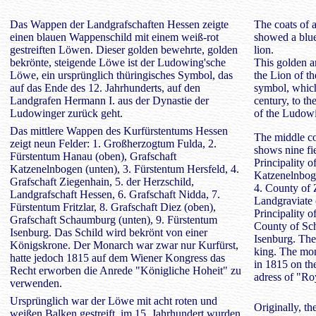
Das Wappen der Landgrafschaften Hessen zeigte
The coats of 
einen blauen Wappenschild mit einem weiß-rot
showed a blue
gestreiften Löwen. Dieser golden bewehrte, golden
lion.
bekrönte, steigende Löwe ist der Ludowing'sche
This golden a
Löwe, ein ursprünglich thüringisches Symbol, das
the Lion of t
auf das Ende des 12. Jahrhunderts, auf den
symbol, which
Landgrafen Hermann I. aus der Dynastie der
century, to t
Ludowinger zurück geht.
of the Ludowi
Das mittlere Wappen des Kurfürstentums Hessen
The middle co
zeigt neun Felder: 1. Großherzogtum Fulda, 2.
shows nine fi
Fürstentum Hanau (oben), Grafschaft
Principality o
Katzenelnbogen (unten), 3. Fürstentum Hersfeld, 4.
Katzenelnboge
Grafschaft Ziegenhain, 5. der Herzschild,
4. County of Z
Landgrafschaft Hessen, 6. Grafschaft Nidda, 7.
Landgraviate 
Fürstentum Fritzlar, 8. Grafschaft Diez (oben),
Principality o
Grafschaft Schaumburg (unten), 9. Fürstentum
County of Sch
Isenburg. Das Schild wird bekrönt von einer
Isenburg. The
Königskrone. Der Monarch war zwar nur Kurfürst,
king. The mon
hatte jedoch 1815 auf dem Wiener Kongress das
in 1815 on th
Recht erworben die Anrede "Königliche Hoheit" zu
adress of "Ro
verwenden.
Ursprünglich war der Löwe mit acht roten und
Originally, th
weißen Balken gestreift, im 15. Jahrhundert wurden