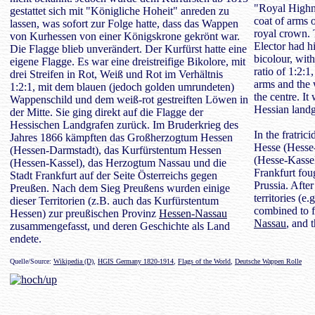
"Royal Highne
gestattet sich mit "Königliche Hoheit" anreden zu
coat of arms 
lassen, was sofort zur Folge hatte, dass das Wappen
royal crown.
von Kurhessen von einer Königskrone gekrönt war.
Elector had hi
Die Flagge blieb unverändert. Der Kurfürst hatte eine
bicolour, with
eigene Flagge. Es war eine dreistreifige Bikolore, mit
ratio of 1:2:1
drei Streifen in Rot, Weiß und Rot im Verhältnis
arms and the 
1:2:1, mit dem blauen (jedoch golden umrundeten)
the centre. It
Wappenschild und dem weiß-rot gestreiften Löwen in
Hessian landg
der Mitte. Sie ging direkt auf die Flagge der
Hessischen Landgrafen zurück. Im Bruderkrieg des
In the fratri
Jahres 1866 kämpften das Großherzogtum Hessen
Hesse (Hesse-
(Hessen-Darmstadt), das Kurfürstentum Hessen
(Hesse-Kassel
(Hessen-Kassel), das Herzogtum Nassau und die
Frankfurt foug
Stadt Frankfurt auf der Seite Österreichs gegen
Prussia. After
Preußen. Nach dem Sieg Preußens wurden einige
territories (e
dieser Territorien (z.B. auch das Kurfürstentum
combined to f
Hessen) zur preußischen Provinz
Hessen-Nassau
Nassau
, and 
zusammengefasst, und deren Geschichte als Land
endete.
Quelle/Source:
Wikipedia (D)
,
HGIS Germany 1820-1914
,
Flags of the World
,
Deutsche Wappen Rolle