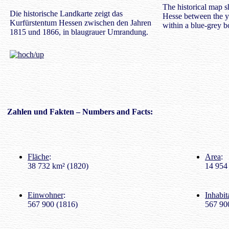
The historical map s
Die historische Landkarte zeigt das
Hesse between the y
Kurfürstentum Hessen zwischen den Jahren
within a blue-grey b
1815 und 1866, in blaugrauer Umrandung.
Zahlen
und Fakten – Numbers and Facts:
Fläche
:
Area
:
38 732 km² (1820)
14 954 
Einwohner
:
Inhabit
567 900 (1816)
567 90