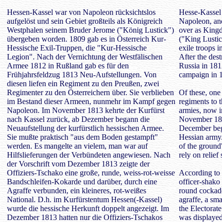
Hessen-Kassel war von Napoleon rücksichtslos
Hesse-Kassel 
aufgelöst und sein Gebiet großteils als Königreich
Napoleon, and
Westphalen seinem Bruder Jerome ("König Lustick")
over as Kingd
übergeben worden. 1809 gab es in Österreich Kur-
("King Lustic
Hessische Exil-Truppen, die "Kur-Hessische
exile troops 
Legion". Nach der Vernichtung der Westfälischen
After the des
Armee 1812 in Rußland gab es für den
Russia in 181
Frühjahrsfeldzug 1813 Neu-Aufstellungen. Von
campaign in 
diesen liefen ein Regiment zu den Preußen, zwei
Regimenter zu den Österreichern über. Sie verblieben
Of these, one
im Bestand dieser Armeen, nunmehr im Kampf gegen
regiments to 
Napoleon. Im November 1813 kehrte der Kurfürst
armies, now i
nach Kassel zurück, ab Dezember begann die
November 1813
Neuaufstellung der kurfürstlich hessischen Armee.
December bega
Sie mußte praktisch "aus dem Boden gestampft"
Hessian army. 
werden. Es mangelte an vielem, man war auf
of the ground
Hilfslieferungen der Verbündeten angewiesen. Nach
rely on relief 
der Vorschrift vom Dezember 1813 zeigte der
Offiziers-Tschako eine große, runde, weiss-rot-weisse
According to 
Bandschleifen-Kokarde und darüber, durch eine
officer-shako
Agraffe verbunden, ein kleineres, rot-weißes
round cockad
National. D.h. im Kurfürstentum Hessen(-Kassel)
agraffe, a sma
wurde die hessische Herkunft doppelt angezeigt. Im
the Electorat
Dezember 1813 hatten nur die Offiziers-Tschakos
was displayed