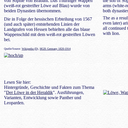
von Sophie von Brabant. Das Thüringer Wappen
the son of So
(weiß-rot gestreifter Löwe auf Blau) wurde von
arms (white-r
beiden Dynastien übernommen.
both dynasties
The as a resul
Die in Folge der hessischen Erbteilung von 1567
even later) ar
(und auch später) entstehenden Linien der
all continued 
Landgrafen von Hessen behielten alle das blaue
with lion.
Wappenschild mit dem weiß-rot gestreiften Löwen
bei.
Quelle/Source:
Wikipedia (D)
,
HGIS Germany 1820-1914
Lesen Sie hier:
Hintergründe, Geschichte und Fakten zum Thema
"
Der Löwe in der Heraldik
". Ausführungen,
Varianten, Entwicklung sowie Panther und
Leoparden.