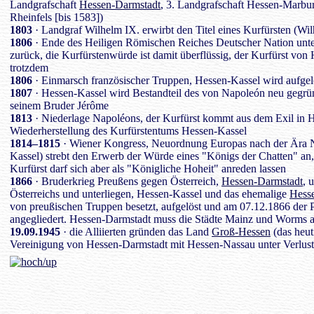
Landgrafschaft
Hessen-Darmstadt
, 3. Landgrafschaft Hessen-Marbur
Rheinfels [bis 1583])
1803
· Landgraf Wilhelm IX. erwirbt den Titel eines Kurfürsten (Wil
1806
· Ende des Heiligen Römischen Reiches Deutscher Nation unter
zurück, die Kurfürstenwürde ist damit überflüssig, der Kurfürst von 
trotzdem
1806
· Einmarsch französischer Truppen, Hessen-Kassel wird aufgelös
1807
· Hessen-Kassel wird Bestandteil des von Napoleón neu gegr
seinem Bruder Jérôme
1813
· Niederlage Napoléons, der Kurfürst kommt aus dem Exil in Ho
Wiederherstellung des Kurfürstentums Hessen-Kassel
1814–1815
· Wiener Kongress, Neuordnung Europas nach der Ära N
Kassel) strebt den Erwerb der Würde eines "Königs der Chatten" an, 
Kurfürst darf sich aber als "Königliche Hoheit" anreden lassen
1866
· Bruderkrieg Preußens gegen Österreich,
Hessen-Darmstadt
, 
Österreichs und unterliegen, Hessen-Kassel und das ehemalige
Hess
von preußischen Truppen besetzt, aufgelöst und am 07.12.1866 der
angegliedert. Hessen-Darmstadt muss die Städte Mainz und Worms a
19.09.1945
· die Alliierten gründen das Land
Groß-Hessen
(das heut
Vereinigung von Hessen-Darmstadt mit Hessen-Nassau unter Verlus