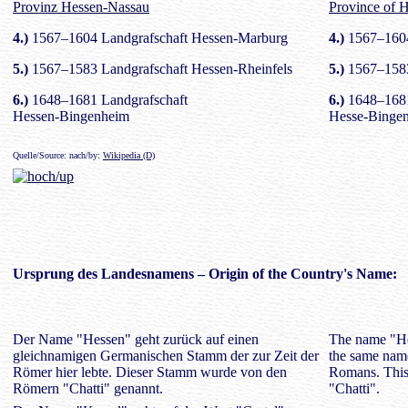
Provinz Hessen-Nassau
Province of 
4.)
1567–1604 Landgrafschaft Hessen-Marburg
4.)
1567–1604
5.)
1567–1583 Landgrafschaft Hessen-Rheinfels
5.)
1567–1583 
6.)
1648–1681 Landgrafschaft
6.)
1648–1681
Hessen-Bingenheim
Hesse-Binge
Quelle/Source: nach/by:
Wikipedia (D)
Ursprung des
Landesnamens
– Origin of the Country's Name:
Der Name "Hessen" geht zurück auf einen
The name "Hes
gleichnamigen Germanischen Stamm der zur Zeit der
the same name
Römer hier lebte. Dieser Stamm wurde von den
Romans. This
Römern "Chatti" genannt.
"Chatti".