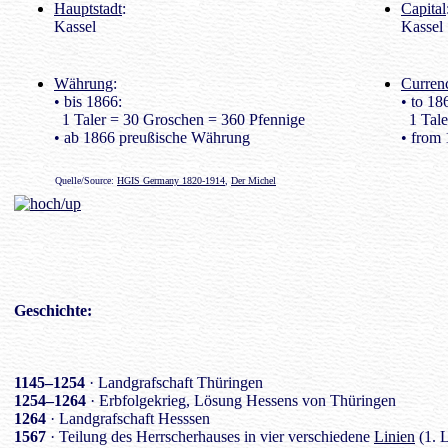
Hauptstadt
:
Capital
Kassel
Kassel
Währung
:
Curren
• bis 1866:
• to 18
1 Taler = 30 Groschen = 360 Pfennige
1 Tale
• ab 1866 preußische Währung
• from
Quelle/Source:
HGIS Germany 1820-1914
,
Der Michel
Geschichte
:
1145–1254
· Landgrafschaft Thüringen
1254–1264
· Erbfolgekrieg, Lösung Hessens von Thüringen
1264
· Landgrafschaft Hesssen
1567
· Teilung des Herrscherhauses in vier verschiedene
Linien
(1. 