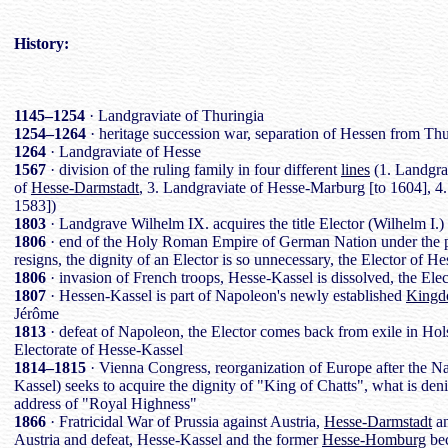
History
:
1145–1254
· Landgraviate of Thuringia
1254–1264
· heritage succession war, separation of Hessen from Thu
1264
· Landgraviate of Hesse
1567
· division of the ruling family in four different
lines
(1. Landgra
of
Hesse-Darmstadt
, 3. Landgraviate of Hesse-Marburg [to 1604], 4
1583])
1803
· Landgrave Wilhelm IX. acquires the title Elector (Wilhelm I.)
1806
· end of the Holy Roman Empire of German Nation under the p
resigns, the dignity of an Elector is so unnecessary, the Elector of Hess
1806
· invasion of French troops, Hesse-Kassel is dissolved, the Elec
1807
· Hessen-Kassel is part of Napoleon's newly established
Kingd
Jérôme
1813
· defeat of Napoleon, the Elector comes back from exile in Holst
Electorate of Hesse-Kassel
1814–1815
· Vienna Congress, reorganization of Europe after the Na
Kassel) seeks to acquire the dignity of "King of Chatts", what is den
address of "Royal Highness"
1866
· Fratricidal War of Prussia against Austria,
Hesse-Darmstadt
an
Austria and defeat, Hesse-Kassel and the former
Hesse-Homburg
bec