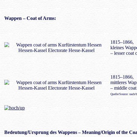
Wappen
– Coat of Arms:
1815–1866,
kleines Wapp
– lesser coat 
1815–1866,
mittleres Wa
– middle coat
Quelle/Source: nach
Bedeutung/
Ursprung des Wappens
– Meaning/Origin of the Coa