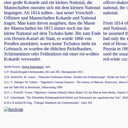
eine große Kokarde und ein kleines National, die
officer-shako
Mannschaften mussten sich mit dem kleinen National
national, the 
begnügen. Ab 1814 sollten - laut neuer Vorschrift -
national.
Offiziere und Mannschaften Kokarde und National
tragen. Man kann davon ausgehen, dass die Masse
From 1814 of
der Mannschaften bis 1815 immer noch nur das
and National,
kleine National auf dem Tschako hatte. Bis zum Ende
be assumed tha
von Hessen-Kassel als Staat, es wurde 1866 von
had only the s
Preußen annektiert, waren keine Tschakos mehr im
end of Hesse-
Gebrauch, es wurden die üblichen Pickelhauben,
Prussia in 18
Schirmmützen oder Feldmützen mit einer rot-weißen
used the usua
Kokarde verwendet.
red-white coc
Quelle/Source:
Jürgen Kaltschmitt
, nach
1) P. Bunde-Brigade-Uniformtafeln 282 und 283, Herzogenrath 2013
2) H. Knötel/Dr. M. Lezius - "Deutsche Uniformen/Album: Zeitalter der Freiheitskriege", Bilder auf Seite,
3) G. F. Nafziger/ M. Gilbert - "Napoleon's German Enemies - The Armies of Hanover, Brunswick, Hesse-Ca
und der Tafel-Teil in Buchmitte, Selbstverlag 1990
4) O. v. Pivka/B. Fosten "Napoleon's German Allies(5) Hesse (Band 122 der Men-at-Arms-Reihe, Osprey)
5) P. Schuchhardt: "Die Elberfelder Bilderhandschrift-Bilder und Dokumente aus napoleonischer Zeit", Bil
6) H.u.R.Knötel/H.Sieg, "Farbiges Handbuch der Uniformkunde", Seite 104