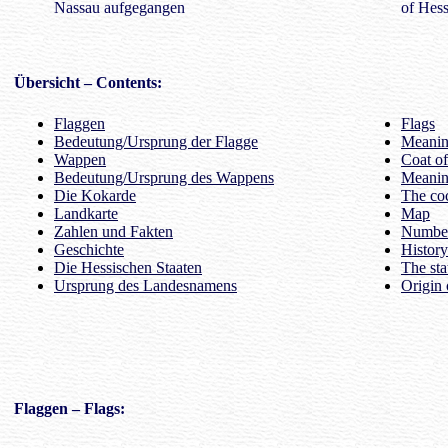
Nassau aufgegangen
of Hes
Übersicht
– Contents:
Flaggen
Flags
Bedeutung/Ursprung der Flagge
Meaning
Wappen
Coat o
Bedeutung/Ursprung des Wappens
Meanin
Die Kokarde
The co
Landkarte
Map
Zahlen und Fakten
Number
Geschichte
History
Die Hessischen Staaten
The sta
Ursprung des Landesnamens
Origin 
Flaggen
– Flags: