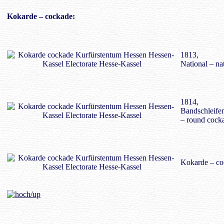
Kokarde
– cockade:
1813,
National – na
1814,
Bandschleife
– round cocka
Kokarde – co