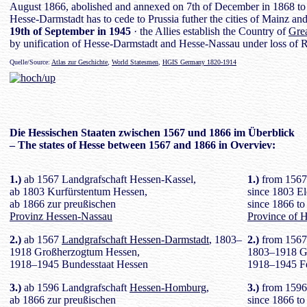
August 1866, abolished and annexed on 7th of December in 1868 to 
Hesse-Darmstadt has to cede to Prussia futher the cities of Mainz a
19th of September in 1945
· the Allies establish the Country of
Gre
by unification of Hesse-Darmstadt and Hesse-Nassau under loss of 
Quelle/Source:
Atlas zur Geschichte
,
World Statesmen
,
HGIS Germany 1820-1914
Die Hessischen
Staaten
zwischen 1567 und 1866 im Überblick
– The states of Hesse between 1567 and 1866 in Overviev:
1.)
ab 1567 Landgrafschaft Hessen-Kassel,
1.)
from 1567 
ab 1803 Kurfürstentum Hessen,
since 1803 El
ab 1866 zur preußischen
since 1866 to
Provinz Hessen-Nassau
Province of 
2.)
ab 1567
Landgrafschaft Hessen-Darmstadt
, 1803–
2.)
from 156
1918 Großherzogtum Hessen,
1803–1918 G
1918–1945 Bundesstaat Hessen
1918–1945 Fe
3.)
ab 1596 Landgrafschaft
Hessen-Homburg
,
3.)
from 1596
ab 1866 zur preußischen
since 1866 to