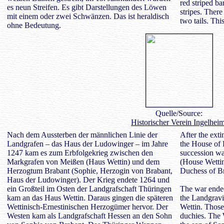
red striped ba
es neun Streifen. Es gibt Darstellungen des Löwen
stripes. There
mit einem oder zwei Schwänzen. Das ist heraldisch
two tails. Thi
ohne Bedeutung.
Quelle/Source:
Historischer Verein Ingelhei
Nach dem Aussterben der männlichen Linie der
After the exti
Landgrafen – das Haus der Ludowinger – im Jahre
the House of 
1247 kam es zum Erbfolgekrieg zwischen den
succession w
Markgrafen von Meißen (Haus Wettin) und dem
(House Wettin
Herzogtum Brabant (Sophie, Herzogin von Brabant,
Duchess of B
Haus der Ludowinger). Der Krieg endete 1264 und
ein Großteil im Osten der Landgrafschaft Thüringen
The war ended
kam an das Haus Wettin. Daraus gingen die späteren
the Landgravi
Wettinisch-Ernestinischen Herzogümer hervor. Der
Wettin. Those
Westen kam als Landgrafschaft Hessen an den Sohn
duchies. The 