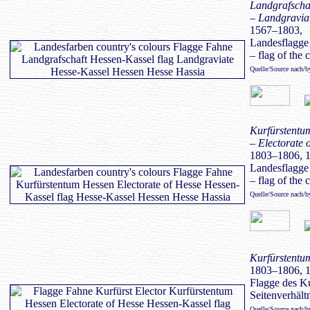
Landgrafscha
– Landgravia
1567–1803,
Landesflagge
– flag of the 
Quelle/Source nach/
Kurfürstentu
– Electorate 
1803–1806, 
Landesflagge
– flag of the 
Quelle/Source nach/
Kurfürstentum
1803–1806, 
Flagge des Kur
Seitenverhältn
Quelle/Source nach/