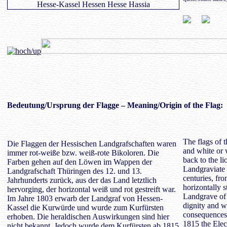
Bedeutung
/Ursprung der Flagge – Meaning/Origin of the Flag:
The flags of 
Die Flaggen der Hessischen Landgrafschaften waren
and white or 
immer rot-weiße bzw. weiß-rote Bikoloren. Die
back to the li
Farben gehen auf den Löwen im Wappen der
Landgraviate 
Landgrafschaft Thüringen des 12. und 13.
centuries, fr
Jahrhunderts zurück, aus der das Land letztlich
horizontally s
hervorging, der horizontal weiß und rot gestreift war.
Landgrave of 
Im Jahre 1803 erwarb der Landgraf von Hessen-
dignity and wa
Kassel die Kurwürde und wurde zum Kurfürsten
consequences
erhoben. Die heraldischen Auswirkungen sind hier
1815 the Elec
nicht bekannt. Jedoch wurde dem Kurfürsten ab 1815