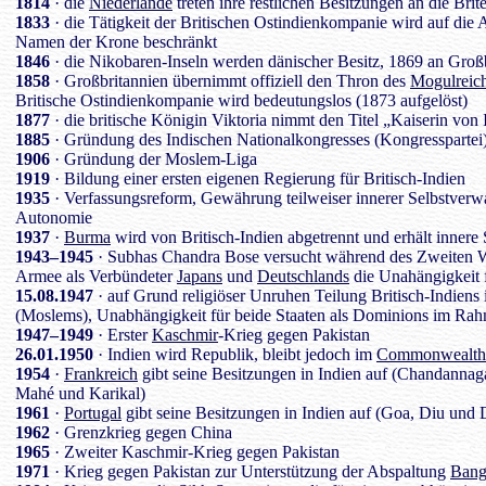
1814
· die
Niederlande
treten ihre restlichen Besitzungen an die Brit
1833
· die Tätigkeit der Britischen Ostindienkompanie wird auf die
Namen der Krone beschränkt
1846
· die Nikobaren-Inseln werden dänischer Besitz, 1869 an Großb
1858
· Großbritannien übernimmt offiziell den Thron des
Mogulreic
Britische Ostindienkompanie wird bedeutungslos (1873 aufgelöst)
1877
· die britische Königin Viktoria nimmt den Titel „Kaiserin von 
1885
· Gründung des Indischen Nationalkongresses (Kongresspartei
1906
· Gründung der Moslem-Liga
1919
· Bildung einer ersten eigenen Regierung für Britisch-Indien
1935
· Verfassungsreform, Gewährung teilweiser innerer Selbstverwa
Autonomie
1937
·
Burma
wird von Britisch-Indien abgetrennt und erhält innere
1943–1945
· Subhas Chandra Bose versucht während des Zweiten We
Armee als Verbündeter
Japans
und
Deutschlands
die Unahängigkeit f
15.08.1947
· auf Grund religiöser Unruhen Teilung Britisch-Indiens
(Moslems), Unabhängigkeit für beide Staaten als Dominions im Ra
1947–1949
· Erster
Kaschmir
-Krieg gegen Pakistan
26.01.1950
· Indien wird Republik, bleibt jedoch im
Commonwealth
1954
·
Frankreich
gibt seine Besitzungen in Indien auf (Chandannag
Mahé und Karikal)
1961
·
Portugal
gibt seine Besitzungen in Indien auf (Goa, Diu und
1962
· Grenzkrieg gegen China
1965
· Zweiter Kaschmir-Krieg gegen Pakistan
1971
· Krieg gegen Pakistan zur Unterstützung der Abspaltung
Bang