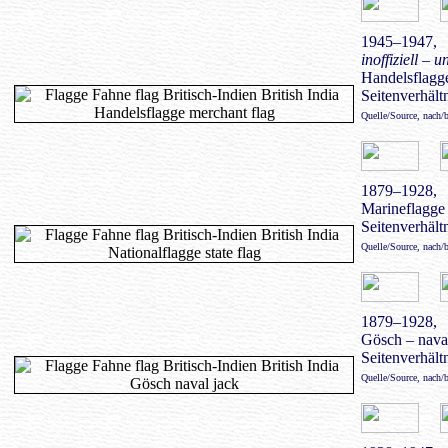
1945–1947,
inoffiziell – u
Handelsflagge
Seitenverhältn
Quelle/Source, nach/
1879–1928,
Marineflagge 
Seitenverhältn
Quelle/Source, nach/
1879–1928,
Gösch – naval
Seitenverhältn
Quelle/Source, nach/