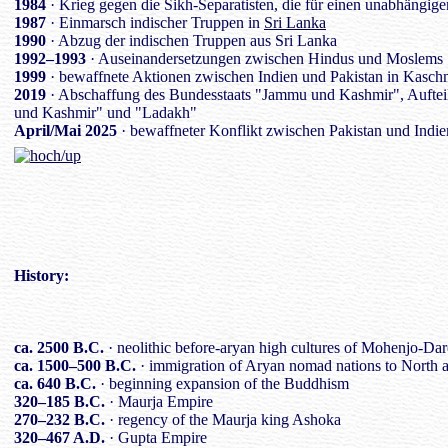
1984
· Krieg gegen die Sikh-Separatisten, die für einen unabhängig
1987
· Einmarsch indischer Truppen in
Sri Lanka
1990
· Abzug der indischen Truppen aus Sri Lanka
1992–1993
· Auseinandersetzungen zwischen Hindus und Moslems
1999
· bewaffnete Aktionen zwischen Indien und Pakistan in Kasch
2019
· Abschaffung des Bundesstaats "Jammu und Kashmir", Aufteil
und Kashmir" und "Ladakh"
April/Mai 2025
· bewaffneter Konflikt zwischen Pakistan und Indi
History
:
ca. 2500 B.C.
· neolithic before-aryan high cultures of Mohenjo-Da
ca. 1500–500 B.C.
· immigration of Aryan nomad nations to North
ca. 640 B.C.
· beginning expansion of the Buddhism
320–185 B.C.
· Maurja Empire
270–232 B.C.
· regency of the Maurja king Ashoka
320–467 A.D.
· Gupta Empire