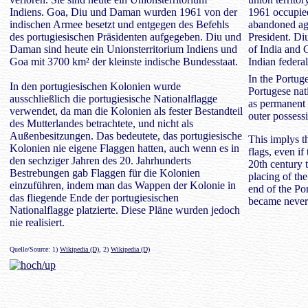
Indiens. Goa, Diu und Daman wurden 1961 von der
1961 occupie
indischen Armee besetzt und entgegen des Befehls
abandoned ag
des portugiesischen Präsidenten aufgegeben. Diu und
President. Di
Daman sind heute ein Unionsterritorium Indiens und
of India and G
Goa mit 3700 km² der kleinste indische Bundesstaat.
Indian federal
In the Portuge
In den portugiesischen Kolonien wurde
Portugese nat
ausschließlich die portugiesische Nationalflagge
as permanent 
verwendet, da man die Kolonien als fester Bestandteil
outer possess
des Mutterlandes betrachtete, und nicht als
Außenbesitzungen. Das bedeutete, das portugiesische
This implys t
Kolonien nie eigene Flaggen hatten, auch wenn es in
flags, even if
den sechziger Jahren des 20. Jahrhunderts
20th century t
Bestrebungen gab Flaggen für die Kolonien
placing of the
einzuführen, indem man das Wappen der Kolonie in
end of the Por
das fliegende Ende der portugiesischen
became never 
Nationalflagge platzierte. Diese Pläne wurden jedoch
nie realisiert.
Quelle/Source: 1)
Wikipedia (D)
, 2)
Wikipedia (D)