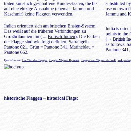
traten künstlich geschaffene Bundesstaaten, die bis
substituted by
auf eine einzige Ausnahme (ehemals Jammu und
use no own fl
Kaschmir) keine Flaggen verwenden.
Jammu and K
Indien orientiert sich am britschen Ensign-System.
India is orien
Das weißt auf die früheren Verbindungen zu
points to the
Großbritannien hin (→
Britisch-Indien
). Die Farben
(→
British In
der Flagge sind wie folgt definiert: Safrangelb =
as follows: S
Pantone 021, Grün = Pantone 341, Marineblau =
Pantone 341,
Pantone 662.
Quelle/Source:
Die Welt der Flaggen
,
Flaggen Wappen Hymnen
,
Flaggen und Wappen der Welt
,
Wikipedia 
historische Flaggen
– historical Flags: