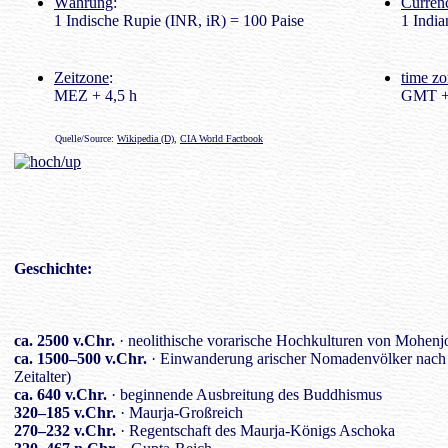
Währung
:
Curren
1 Indische Rupie (INR, iR) = 100 Paise
1 India
Zeitzone
:
time z
MEZ + 4,5 h
GMT + 
Quelle/Source:
Wikipedia (D)
,
CIA World Factbook
Geschichte
:
ca. 2500 v.Chr.
· neolithische vorarische Hochkulturen von Mohen
ca. 1500–500 v.Chr.
· Einwanderung arischer Nomadenvölker nach
Zeitalter)
ca. 640 v.Chr.
· beginnende Ausbreitung des Buddhismus
320–185 v.Chr.
· Maurja-Großreich
270–232 v.Chr.
· Regentschaft des Maurja-Königs Aschoka