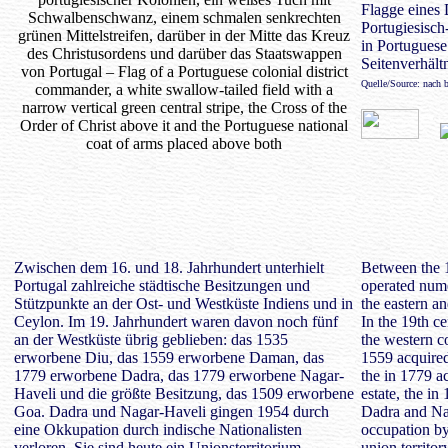
Flagge eines
Portugiesisch
in Portuguese
Seitenverhältn
Quelle/Source: nach 
Zwischen dem 16. und 18. Jahrhundert unterhielt
Between the 1
Portugal zahlreiche städtische Besitzungen und
operated num
Stützpunkte an der Ost- und Westküste Indiens und in
the eastern a
Ceylon. Im 19. Jahrhundert waren davon noch fünf
In the 19th ce
an der Westküste übrig geblieben: das 1535
the western co
erworbene Diu, das 1559 erworbene Daman, das
1559 acquire
1779 erworbene Dadra, das 1779 erworbene Nagar-
the in 1779 a
Haveli und die größte Besitzung, das 1509 erworbene
estate, the i
Goa. Dadra und Nagar-Haveli gingen 1954 durch
Dadra and Na
eine Okkupation durch indische Nationalisten
occupation by
verloren. Sie sind heute ein Unionsterritorium
union territo