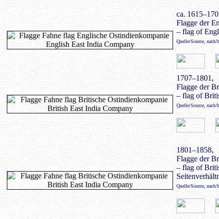
ca. 1615–170
Flagge der E
– flag of Eng
Quelle/Source, nach/
1707–1801,
Flagge der B
– flag of Bri
Quelle/Source, nach/
1801–1858,
Flagge der B
– flag of Bri
Seitenverhältn
Quelle/Source, nach/