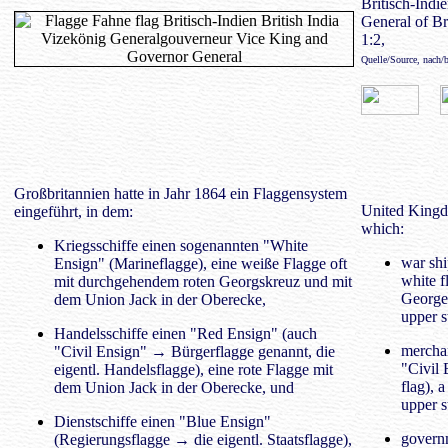
Britisch-Indi
General of Bri
1:2,
Quelle/Source, nach/
Großbritannien hatte in Jahr 1864 ein Flaggensystem
United Kingdo
eingeführt, in dem:
which:
Kriegsschiffe einen sogenannten "White
war shi
Ensign" (Marineflagge), eine weiße Flagge oft
white f
mit durchgehendem roten Georgskreuz und mit
George'
dem Union Jack in der Oberecke,
upper s
Handelsschiffe einen "Red Ensign" (auch
merchan
"Civil Ensign" → Bürgerflagge genannt, die
"Civil 
eigentl. Handelsflagge), eine rote Flagge mit
flag), 
dem Union Jack in der Oberecke, und
upper s
Dienstschiffe einen "Blue Ensign"
governm
(Regierungsflagge → die eigentl. Staatsflagge),