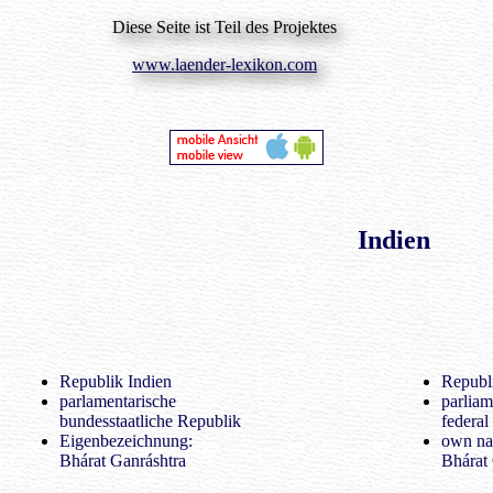
Diese Seite ist Teil des Projektes
www.laender-lexikon.com
Indien
Republik Indien
Republi
parlamentarische
parliam
bundesstaatliche Republik
federal
Eigenbezeichnung:
own na
Bhárat Ganráshtra
Bhárat