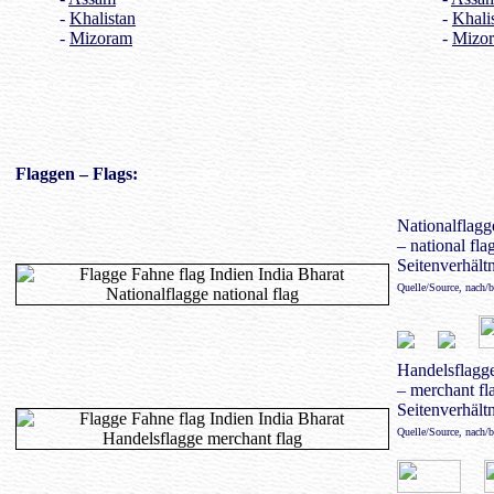
-
Khalistan
-
Khali
-
Mizoram
-
Mizo
Flaggen
– Flags:
Nationalflag
– national fla
Seitenverhältn
Quelle/Source, nach/
Handelsflagg
– merchant fl
Seitenverhältn
Quelle/Source, nach/