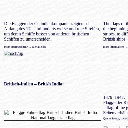
Die Flaggen der Ostindienkompanie zeigten seit
The flags of 
Anfang des 17. Jahrhunderts weiße und rote Streifen,
the beginning
um deren Schiffe besser von anderen britischen
stripes, to dif
Schiffen zu unterscheiden.
British ships.
mehr Informationen? →
hier klicken
more informations 
Britisch-Indien
– British India:
1879–1947,
Flagge der Re
– flag of the 
Seitenverhältn
Quelle/Source, nach/