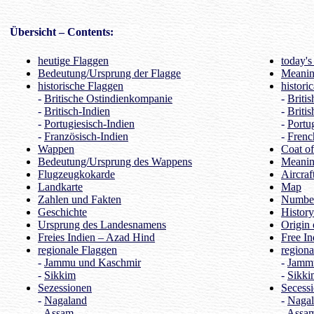
Übersicht
– Contents:
heutige Flaggen
today's
Bedeutung/Ursprung der Flagge
Meaning
historische Flaggen
histori
-
Britische Ostindienkompanie
-
Briti
-
Britisch-Indien
-
Britis
-
Portugiesisch-Indien
-
Portu
-
Französisch-Indien
-
Frenc
Wappen
Coat o
Bedeutung/Ursprung des Wappens
Meanin
Flugzeugkokarde
Aircraf
Landkarte
Map
Zahlen und Fakten
Number
Geschichte
History
Ursprung des Landesnamens
Origin 
Freies Indien – Azad Hind
Free I
regionale Flaggen
regiona
-
Jammu und Kaschmir
-
Jamm
-
Sikkim
-
Sikki
Sezessionen
Secess
-
Nagaland
-
Naga
-
Assam
-
Assa