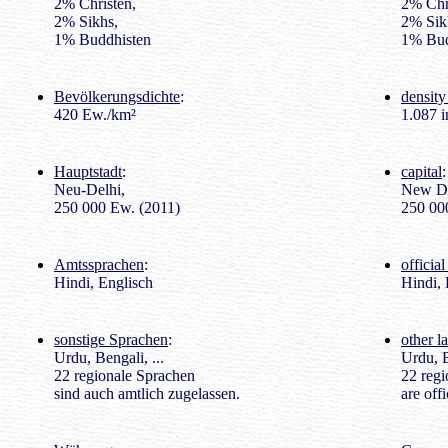
2% Christen,
2% Chri
2% Sikhs,
2% Sik
1% Buddhisten
1% Bud
Bevölkerungsdichte
:
density
420 Ew./km²
1.087 i
Hauptstadt
:
capital
:
Neu-Delhi,
New De
250 000 Ew. (2011)
250 000
Amtssprachen
:
officia
Hindi, Englisch
Hindi, 
sonstige Sprachen
:
other l
Urdu, Bengali, ...
Urdu, B
22 regionale Sprachen
22 regi
sind auch amtlich zugelassen.
are off