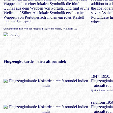
Wappen neben einer lokalen Symbolik die fünf
addition to a
Quinas aus dem Wappen von Portugal und fünf grüne
the coat of a
Wellen auf Silber. Als lokale Symbolik erschien im
silver. As the
Wappen von Portugiesisch-Indien ein rotes Kastell
Portuguese In
und ein Steuerrad.
wheel.
Quelle/Source:
Die Welt der Flaggen
,
Flags of the World
,
Wikipedia (D)
Flugzeugkokarde
– aircraft roundel:
1947–1950,
Flugzeugkok
– aircraft rou
Quelle/Source: nach
seit/from 195
Flugzeugkok
– aircraft rou