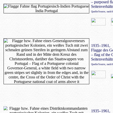
– purposed fl
Seitenverhältn
Quelle/Source, nach/
1935–1961,
Flagge des G
– flag of the
Seitenverhältn
Quelle/Source, nach/
1935–1961,