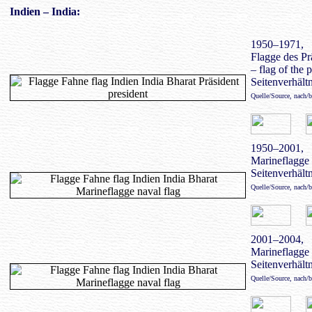
Indien – India:
1950–1971,
Flagge des Pr
– flag of the 
Seitenverhältn
Quelle/Source, nach/
1950–2001,
Marineflagge 
Seitenverhältn
Quelle/Source, nach/
2001–2004,
Marineflagge 
Seitenverhältn
Quelle/Source, nach/