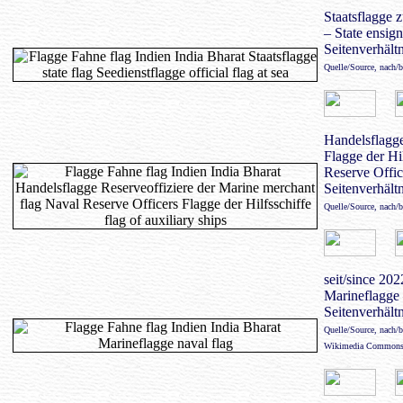
Staatsflagge z
– State ensign 
Seitenverhältn
Quelle/Source, nach/
Handelsflagge
Flagge der Hi
Reserve Office
Seitenverhältn
Quelle/Source, nach/
seit/since 202
Marineflagge 
Seitenverhältn
Quelle/Source, nach/
Wikimedia Common