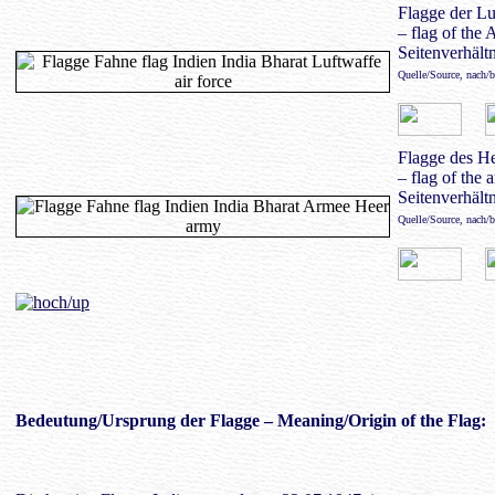
Flagge der Lu
– flag of the 
Seitenverhältn
Quelle/Source, nach/
Flagge des H
– flag of the 
Seitenverhältn
Quelle/Source, nach/
Bedeutung
/Ursprung der Flagge – Meaning/Origin of the Flag: