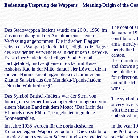
Bedeutung/
Ursprung des Wappens
– Meaning/Origin of the Coa
The coat of a
Das Staatswappen Indiens wurde am 26.01.1950, im
January in 19
Zusammenhang mit der Annahme einer neuen
constitution.
Verfassung angenommen. Die indischen Flaggen
arms, merely a
zeigen das Wappen jedoch nicht, lediglich die Flagge
merely the fla
des Präsidenten verwendet es in der linken Oberecke.
canton.
Es ist einer Säule in der heiligen Stadt Sarnath
It is reprodu
nachgebildet, und zeigt einem Sockel mit Kaiser
and shows a 
Ashokas Rad in der Mitte, darauf vier Löwen, die in
the middle, t
die vier Himmelsrichtungen blicken. Darunter ein
four directio
Zitat in Sanskrit aus den Mundaka-Upanischaden:
out of the Mu
"Nur die Wahrheit siegt".
wins".
Das Symbol Britisch-Indiens war der Stern von
The symbol of 
Indien, ein siberner fünfzackiger Stern umgeben von
silvery five-
einem blauen Band mit dem Motto: "Das Licht des
with the mott
Himmels unser Führer", eingebettet in goldene
embedded in 
Sonnenstrahlen.
Im Jahre 1935 wurden für die portugiesischen
In the year 1
Kolonien eigene Wappen eingeführt. Die Gestaltung
the Portugues
unterlag einem gewissen Schema und so zeigte jedes
special schem