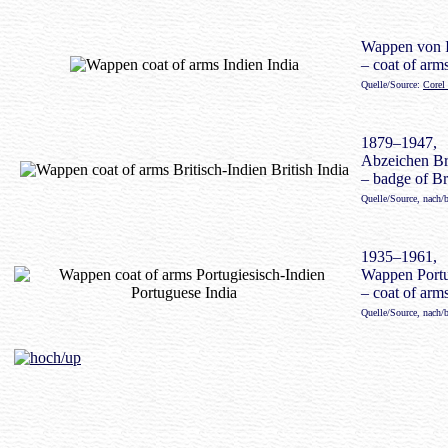
Wappen von 
– coat of arms
Quelle/Source:
Corel
1879–1947,
Abzeichen Bri
– badge of Bri
Quelle/Source, nach/
1935–1961,
Wappen Portu
– coat of arm
Quelle/Source, nach/