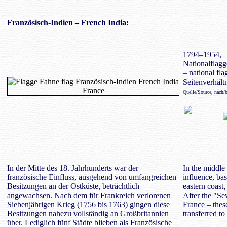
Französisch-Indien
– French India:
1794–1954,
Nationalflagg
– national fla
Seitenverhältn
Quelle/Source, nach/
In der Mitte des 18. Jahrhunderts war der
In the middle
französische Einfluss, ausgehend von umfangreichen
influence, ba
Besitzungen an der Ostküste, beträchtlich
eastern coast
angewachsen. Nach dem für Frankreich verlorenen
After the "Se
Siebenjährigen Krieg (1756 bis 1763) gingen diese
France – thes
Besitzungen nahezu vollständig an Großbritannien
transferred t
über. Lediglich fünf Städte blieben als Französische