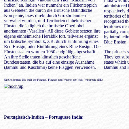
India was now
Indien“ an. Indien war nunmehr ein Flickenteppich
administered 
aus Gebieten die durch die Britische Ostindische
respectively 
Kompanie, bzw. direkt durch Großbritannien
territories o
verwaltet wurden, und Territorien einheimischer
recognized the
Fürsten die lediglich die britische Oberhoheit
territories ma
anerkannten (Vasallen). All diese Gebiete setzten ihre
partially com
eigene einheimische Heraldik fort, teilweise ergänzt
by introducti
um britische Symbolik, z.B. durch Einführung eines
Blue Ensign.
Red Ensign, oder Einführung eines Blue Ensign. Die
Fürstenstaaten wurden 1950 endgültig abgeschafft.
The prince's 
An ihre Stelle traten künstlich geschaffene
They got subst
Bundesstaaten, die bis auf eine einzige Ausnahme
states which 
(Jammu und Kaschmir) keine Flaggen verwenden.
(Jammu and K
Quelle/Source:
Die Welt der Flaggen
,
Flaggen und Wappen der Welt
,
Wikipedia (DE)
Portugiesisch-Indien
– Portuguese India: