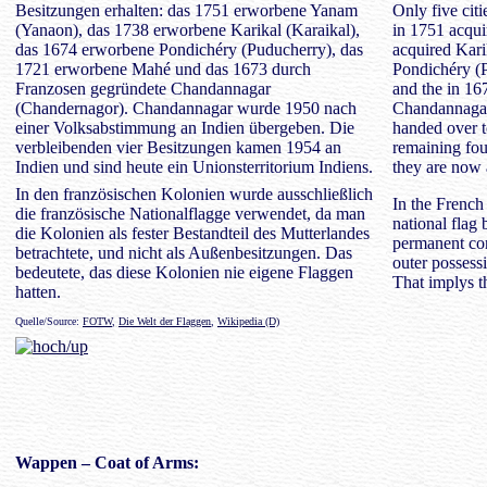
Besitzungen erhalten: das 1751 erworbene Yanam
Only five cit
(Yanaon), das 1738 erworbene Karikal (Karaikal),
in 1751 acqui
das 1674 erworbene Pondichéry (Puducherry), das
acquired Kari
1721 erworbene Mahé und das 1673 durch
Pondichéry (
Franzosen gegründete Chandannagar
and the in 1
(Chandernagor). Chandannagar wurde 1950 nach
Chandannagar
einer Volksabstimmung an Indien übergeben. Die
handed over t
verbleibenden vier Besitzungen kamen 1954 an
remaining fou
Indien und sind heute ein Unionsterritorium Indiens.
they are now a
In den französischen Kolonien wurde ausschließlich
In the French
die französische Nationalflagge verwendet, da man
national flag
die Kolonien als fester Bestandteil des Mutterlandes
permanent co
betrachtete, und nicht als Außenbesitzungen. Das
outer possess
bedeutete, das diese Kolonien nie eigene Flaggen
That implys t
hatten.
Quelle/Source:
FOTW
,
Die Welt der Flaggen
,
Wikipedia (D)
Wappen
– Coat of Arms: