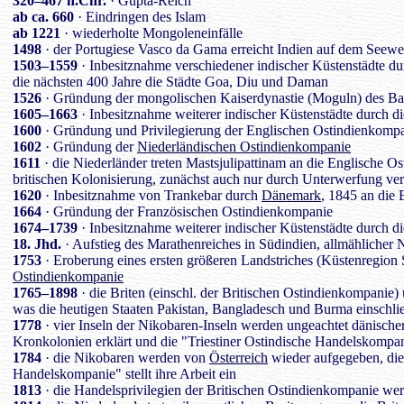
320–467 n.Chr.
· Gupta-Reich
ab ca. 660
· Eindringen des Islam
ab 1221
· wiederholte Mongoleneinfälle
1498
· der Portugiese Vasco da Gama erreicht Indien auf dem Seew
1503–1559
· Inbesitznahme verschiedener indischer Küstenstädte dur
die nächsten 400 Jahre die Städte Goa, Diu und Daman
1526
· Gründung der mongolischen Kaiserdynastie (Moguln) des Ba
1605–1663
· Inbesitznahme weiterer indischer Küstenstädte durch d
1600
· Gründung und Privilegierung der Englischen Ostindienkomp
1602
· Gründung der
Niederländischen Ostindienkompanie
1611
· die Niederländer treten Mastsjulipattinam an die Englische O
britischen Kolonisierung, zunächst auch nur durch Unterwerfung ve
1620
· Inbesitznahme von Trankebar durch
Dänemark
, 1845 an die
1664
· Gründung der Französischen Ostindienkompanie
1674–1739
· Inbesitznahme weiterer indischer Küstenstädte durch d
18. Jhd.
· Aufstieg des Marathenreiches in Südindien, allmählicher
1753
· Eroberung eines ersten größeren Landstriches (Küstenregion 
Ostindienkompanie
1765–1898
· die Briten (einschl. der Britischen Ostindienkompanie)
was die heutigen Staaten Pakistan, Bangladesch und Burma einschli
1778
· vier Inseln der Nikobaren-Inseln werden ungeachtet dänische
Kronkolonien erklärt und die "Triestiner Ostindische Handelskompa
1784
· die Nikobaren werden von
Österreich
wieder aufgegeben, die 
Handelskompanie" stellt ihre Arbeit ein
1813
· die Handelsprivilegien der Britischen Ostindienkompanie w