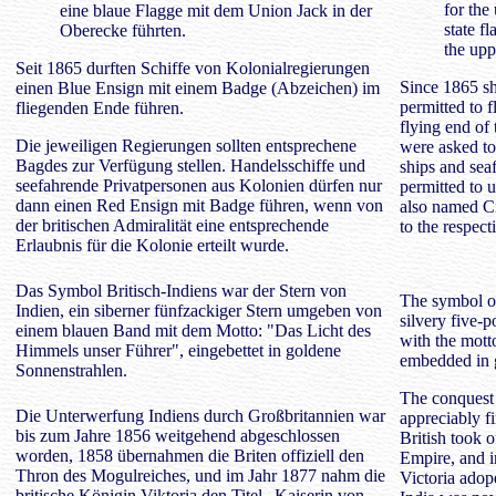
for the
eine blaue Flagge mit dem Union Jack in der
state f
Oberecke führten.
the upp
Seit 1865 durften Schiffe von Kolonialregierungen
Since 1865 sh
einen Blue Ensign mit einem Badge (Abzeichen) im
permitted to 
fliegenden Ende führen.
flying end of
Die jeweiligen Regierungen sollten entsprechene
were asked to
Bagdes zur Verfügung stellen. Handelsschiffe und
ships and sea
seefahrende Privatpersonen aus Kolonien dürfen nur
permitted to 
dann einen Red Ensign mit Badge führen, wenn von
also named Ci
der britischen Admiralität eine entsprechende
to the respect
Erlaubnis für die Kolonie erteilt wurde.
Das Symbol Britisch-Indiens war der Stern von
The symbol of 
Indien, ein siberner fünfzackiger Stern umgeben von
silvery five-
einem blauen Band mit dem Motto: "Das Licht des
with the mott
Himmels unser Führer", eingebettet in goldene
embedded in 
Sonnenstrahlen.
The conquest
Die Unterwerfung Indiens durch Großbritannien war
appreciably fi
bis zum Jahre 1856 weitgehend abgeschlossen
British took o
worden, 1858 übernahmen die Briten offiziell den
Empire, and i
Thron des Mogulreiches, und im Jahr 1877 nahm die
Victoria adope
britische Königin Viktoria den Titel „Kaiserin von