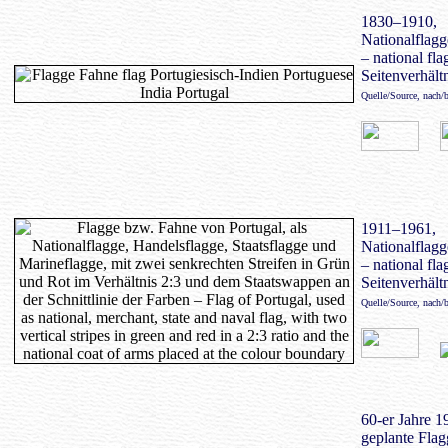
1830–1910,
Nationalflagg
– national fla
Seitenverhältn
Quelle/Source, nach/
1911–1961,
Nationalflagg
– national fla
Seitenverhältn
Quelle/Source, nach/
60-er Jahre 19
geplante Flag