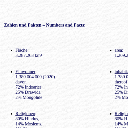
Zahlen
und Fakten – Numbers and Facts:
Fläche
:
area
:
3.287.263 km²
1.269.2
Einwohner
:
inhabit
1.380.004.000 (2020)
1.380.
davon
thereof
72% Indoarier
72% In
25% Drawida
25% D
2% Mongolide
2% Mo
Religionen
:
Religio
80% Hindus,
80% Hi
14% Moslems,
14% Mu