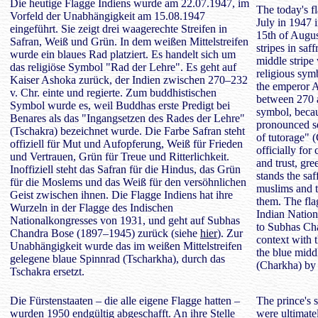
Die heutige Flagge Indiens wurde am 22.07.1947, im
The today's f
Vorfeld der Unabhängigkeit am 15.08.1947
July in 1947 
eingeführt. Sie zeigt drei waagerechte Streifen in
15th of Augus
Safran, Weiß und Grün. In dem weißen Mittelstreifen
stripes in saf
wurde ein blaues Rad platziert. Es handelt sich um
middle stripe
das religiöse Symbol "Rad der Lehre". Es geht auf
religious sym
Kaiser Ashoka zurück, der Indien zwischen 270–232
the emperor A
v. Chr. einte und regierte. Zum buddhistischen
between 270 a
Symbol wurde es, weil Buddhas erste Predigt bei
symbol, becau
Benares als das "Ingangsetzen des Rades der Lehre"
pronounced s
(Tschakra) bezeichnet wurde. Die Farbe Safran steht
of tutorage" 
offiziell für Mut und Aufopferung, Weiß für Frieden
officially for
und Vertrauen, Grün für Treue und Ritterlichkeit.
and trust, gre
Inoffiziell steht das Safran für die Hindus, das Grün
stands the saf
für die Moslems und das Weiß für den versöhnlichen
muslims and t
Geist zwischen ihnen. Die Flagge Indiens hat ihre
them. The flag
Wurzeln in der Flagge des Indischen
Indian Natio
Nationalkongresses von 1931, und geht auf Subhas
to Subhas Ch
Chandra Bose (1897–1945) zurück (siehe
hier
). Zur
context with 
Unabhängigkeit wurde das im weißen Mittelstreifen
the blue midd
gelegene blaue Spinnrad (Tscharkha), durch das
(Charkha) by
Tschakra ersetzt.
Die Fürstenstaaten – die alle eigene Flagge hatten –
The prince's s
wurden 1950 endgültig abgeschafft. An ihre Stelle
were ultimate