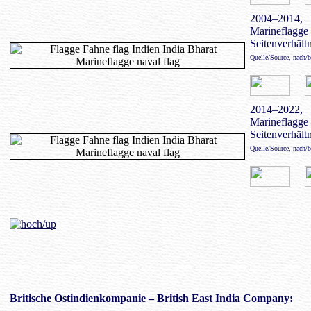
2004–2014,
Marineflagge 
Seitenverhältn
Quelle/Source, nach/
2014–2022,
Marineflagge 
Seitenverhältn
Quelle/Source, nach/
Britische Ostindienkompanie
– British East India Company: