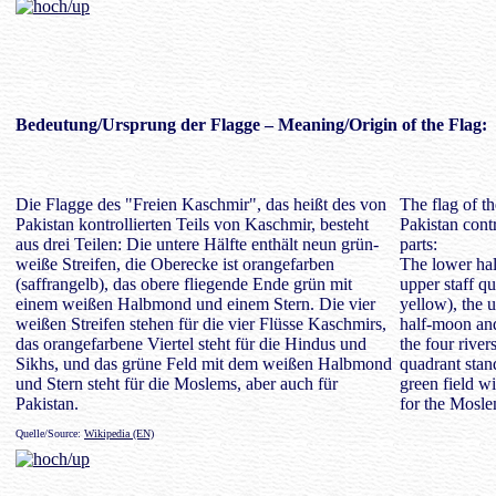
Bedeutung
/Ursprung der Flagge – Meaning/Origin of the Flag:
Die Flagge des "Freien Kaschmir", das heißt des von
The flag of t
Pakistan kontrollierten Teils von Kaschmir, besteht
Pakistan contr
aus drei Teilen: Die untere Hälfte enthält neun grün-
parts:
weiße Streifen, die Oberecke ist orangefarben
The lower hal
(saffrangelb), das obere fliegende Ende grün mit
upper staff qu
einem weißen Halbmond und einem Stern. Die vier
yellow), the 
weißen Streifen stehen für die vier Flüsse Kaschmirs,
half-moon and 
das orangefarbene Viertel steht für die Hindus und
the four rive
Sikhs, und das grüne Feld mit dem weißen Halbmond
quadrant stan
und Stern steht für die Moslems, aber auch für
green field w
Pakistan.
for the Mosle
Quelle/Source:
Wikipedia (EN)