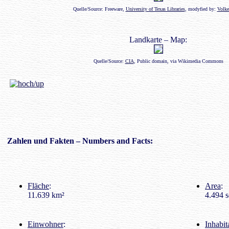
Quelle/Source: Freeware,
University of Texas Libraries
, modyfied by:
Volke
Landkarte – Map:
Quelle/Source:
CIA
, Public domain, via Wikimedia Commons
Zahlen
und Fakten – Numbers and Facts:
Fläche
:
Area
:
11.639 km²
4.494 s
Einwohner
:
Inhabit