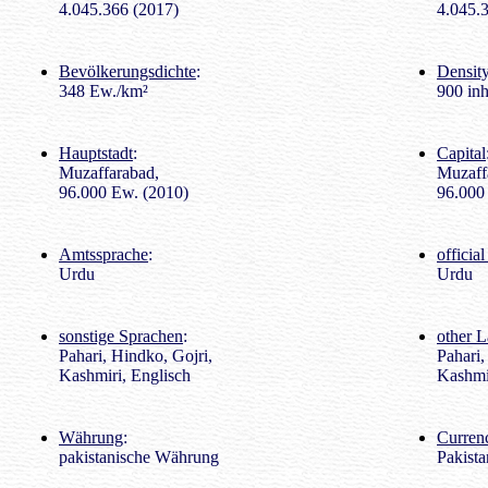
4.045.366 (2017)
4.045.
Bevölkerungsdichte
:
Density
348 Ew./km²
900 inh
Hauptstadt
:
Capital
Muzaffarabad,
Muzaff
96.000 Ew. (2010)
96.000 
Amtssprache
:
officia
Urdu
Urdu
sonstige Sprachen
:
other 
Pahari, Hindko, Gojri,
Pahari,
Kashmiri, Englisch
Kashmir
Währung
:
Curren
pakistanische Währung
Pakista