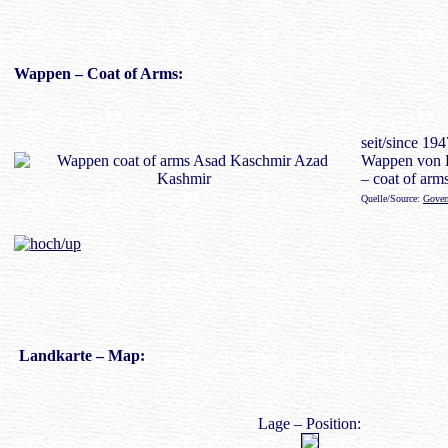
Wappen
– Coat of Arms:
seit/since 194
Wappen von 
– coat of arm
Quelle/Source:
Gover
Landkarte
– Map:
Lage – Position: