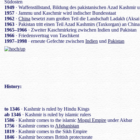
Südosten
1949
· Waffenstillstand, Bildung des pakistanischen Azad Kashmir 
1957
· Jammu und Kaschmir wird indischer Bundesstaat
1962
·
China
besetzt zum großen Teil die Landschaft Ladakh (Aksai
1963
· Pakistan tritt einen Teil Azad Kashmirs (Taxkorgan) an China
1965–1966
· Zweiter Kaschmirkrieg zwischen Indien und Pakistan
1966
· Friedensvertrag von Taschkent
1997–1998
· erneute Gefechte zwischen
Indien
und
Pakistan
History
:
to 1346
· Kashmir is ruled by Hindu Kings
ab 1346
· Kashmir is ruled by islamic rulers
1586
· Kashmir comes to the islamic
Mogul Empire
under Akbar
1756
· Kashmir comes to
Afghanistan
1819
· Kashmir comes to the Sikh Empire
1846
· Kashmir becomes British protectorate