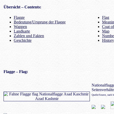
Übersicht
– Contents:
Flagge
Flag
Bedeutung/Ursprung der Flagge
Meaning
Wappen
Coat o
Landkarte
Map
Zahlen und Fakten
Number
Geschichte
History
Flagge
– Flag:
Nationalflagge
Seitenverhältn
Quelle/Source, nach 