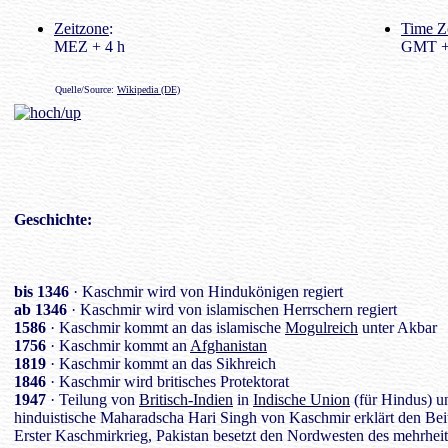
Zeitzone
:
Time Z
MEZ + 4 h
GMT +
Quelle/Source:
Wikipedia (DE)
Geschichte
:
bis 1346
· Kaschmir wird von Hindukönigen regiert
ab 1346
· Kaschmir wird von islamischen Herrschern regiert
1586
· Kaschmir kommt an das islamische
Mogulreich
unter Akbar
1756
· Kaschmir kommt an
Afghanistan
1819
· Kaschmir kommt an das Sikhreich
1846
· Kaschmir wird britisches Protektorat
1947
· Teilung von
Britisch-Indien
in
Indische Union
(für Hindus) 
hinduistische Maharadscha Hari Singh von Kaschmir erklärt den Beit
Erster Kaschmirkrieg, Pakistan besetzt den Nordwesten des mehrheit