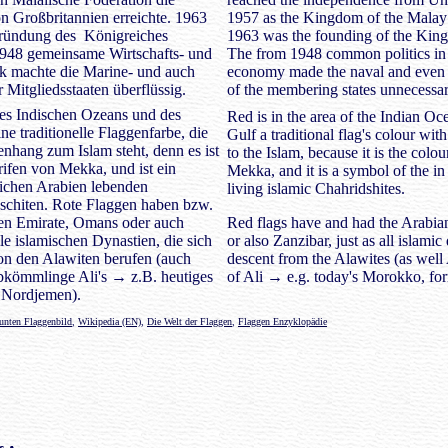
n Großbritannien erreichte. 1963
1957 as the Kingdom of the Malay 
 Gründung des Königreiches
1963 was the founding of the Kin
1948 gemeinsame Wirtschafts- und
The from 1948 common politics in f
ik machte die Marine- und auch
economy made the naval and even 
 Mitgliedsstaaten überflüssig.
of the membering states unnecessar
des Indischen Ozeans und des
Red is in the area of the Indian Oc
ne traditionelle Flaggenfarbe, die
Gulf a traditional flag's colour wit
hang zum Islam steht, denn es ist
to the Islam, because it is the colou
rifen von Mekka, und ist ein
Mekka, and it is a symbol of the in
lichen Arabien lebenden
living islamic Chahridshites.
schiten. Rote Flaggen haben bzw.
hen Emirate, Omans oder auch
Red flags have and had the Arabi
le islamischen Dynastien, die sich
or also Zanzibar, just as all islami
on den Alawiten berufen (auch
descent from the Alawites (as well 
bkömmlinge Ali's → z.B. heutiges
of Ali → e.g. today's Morokko, fo
 Nordjemen).
unten Flaggenbild
,
Wikipedia (EN)
,
Die Welt der Flaggen
,
Flaggen Enzyklopädie