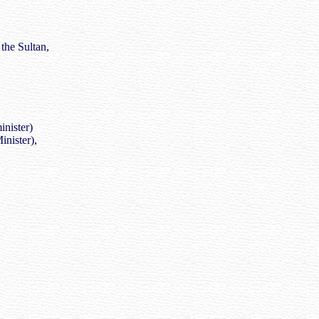
 the Sultan,
nister)
nister),