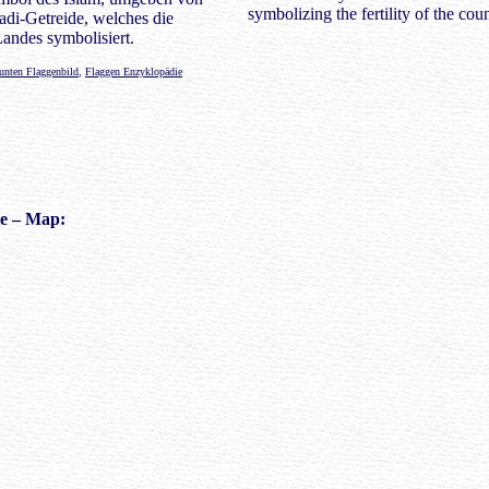
symbolizing the fertility of the coun
di-Getreide, welches die
Landes symbolisiert.
unten Flaggenbild
,
Flaggen Enzyklopädie
e
– Map: