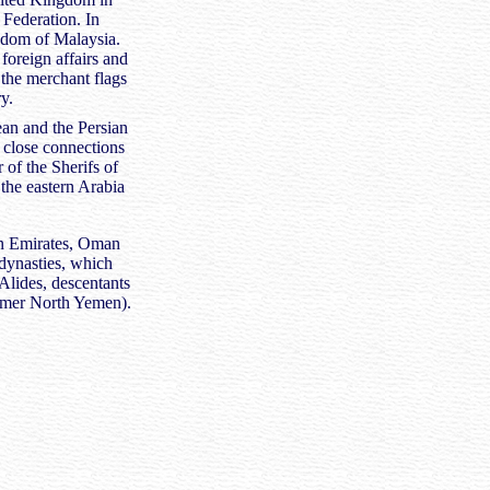
Federation. In
gdom of Malaysia.
oreign affairs and
the merchant flags
y.
ean and the Persian
h close connections
r of the Sherifs of
 the eastern Arabia
an Emirates, Oman
c dynasties, which
Alides, descentants
rmer North Yemen).