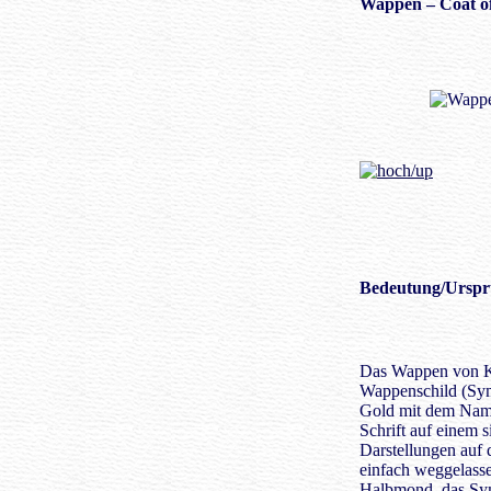
Wappen
– Coat o
Bedeutung/
Urspr
Das Wappen von Ke
Wappenschild (Sym
Gold mit dem Name
Schrift auf einem 
Darstellungen auf
einfach weggelasse
Halbmond, das Sy