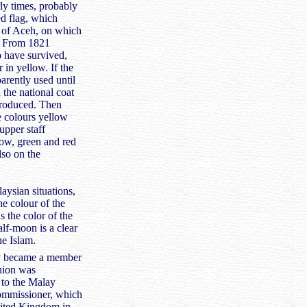
rly times, probably
ed flag, which
e of Aceh, on which
. From 1821
o have survived,
r in yellow. If the
parently used until
the national coat
troduced. Then
e colours yellow
 upper staff
low, green and red
lso on the
ysian situations,
he colour of the
s the color of the
f-moon is a clear
he Islam.
ry became a member
nion was
 to the Malay
ommissioner, which
ited Kingdom in