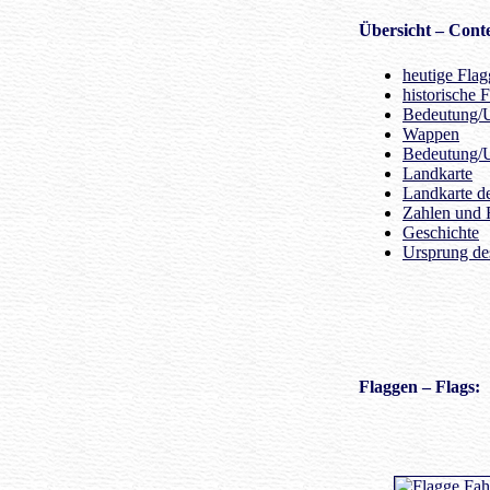
Übersicht
– Conte
heutige Fla
historische 
Bedeutung/U
Wappen
Bedeutung/
Landkarte
Landkarte d
Zahlen und 
Geschichte
Ursprung d
Flaggen
– Flags: