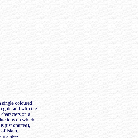
 single-coloured
in gold and with the
 characters on a
oductions on which
is just omitted),
 of Islam,
in spikes,