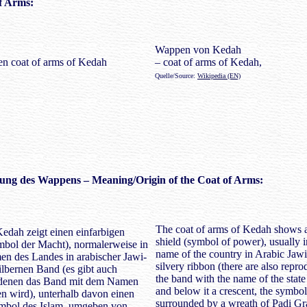
f Arms:
Wappen von Kedah
– coat of arms of Kedah,
Quelle/Source:
Wikipedia (EN)
ung des Wappens
– Meaning/Origin of the Coat of Arms:
The coat of arms of Kedah shows a
dah zeigt einen einfarbigen
shield (symbol of power), usually 
bol der Macht), normalerweise in
name of the country in Arabic Jawi
n des Landes in arabischer Jawi-
silvery ribbon (there are also repr
silbernen Band (es gibt auch
the band with the name of the state 
 denen das Band mit dem Namen
and below it a crescent, the symbol
n wird), unterhalb davon einen
surrounded by a wreath of Padi Gra
mbol des Islam, umgeben von