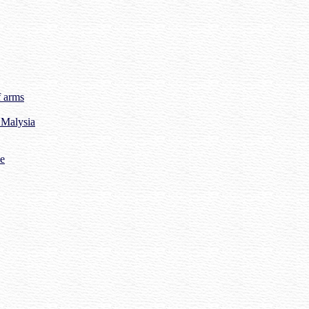
f arms
 Malysia
me