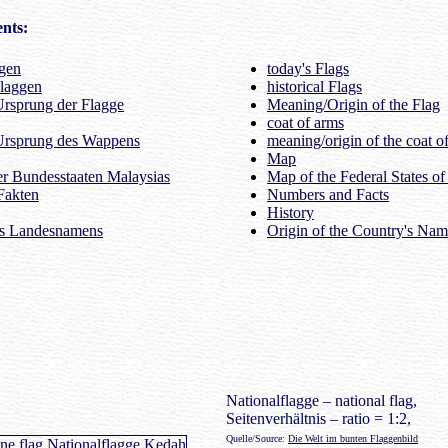
nts:
ggen
today's Flags
Flaggen
historical Flags
rsprung der Flagge
Meaning/Origin of the Flag
coat of arms
Ursprung des Wappens
meaning/origin of the coat o
Map
er Bundesstaaten Malaysias
Map of the Federal States of
Fakten
Numbers and Facts
History
es Landesnamens
Origin of the Country's Na
Nationalflagge – national flag,
Seitenverhältnis – ratio = 1:2,
Quelle/Source:
Die Welt im bunten Flaggenbild