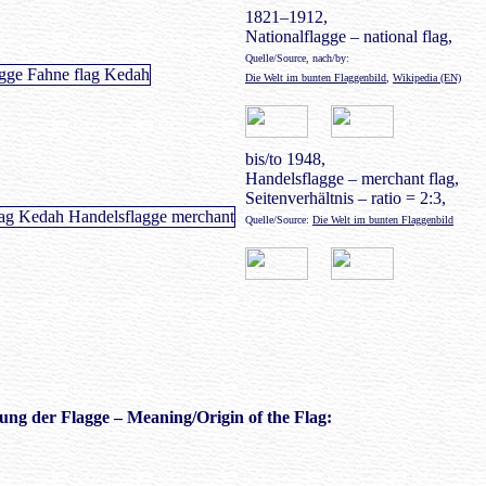
1821–1912,
Nationalflagge – national flag,
Quelle/Source, nach/by:
Die Welt im bunten Flaggenbild
,
Wikipedia (EN)
bis/to 1948,
Handelsflagge – merchant flag,
Seitenverhältnis – ratio = 2:3,
Quelle/Source:
Die Welt im bunten Flaggenbild
ung der Flagge – Meaning/Origin of the Flag: