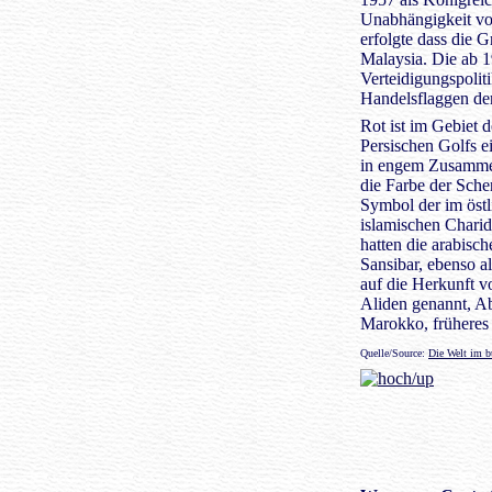
Unabhängigkeit vo
erfolgte dass die
Malaysia. Die ab 
Verteidigungspolit
Handelsflaggen der
Rot ist im Gebiet 
Persischen Golfs ei
in engem Zusammen
die Farbe der Sche
Symbol der im öst
islamischen Charid
hatten die arabisc
Sansibar, ebenso al
auf die Herkunft v
Aliden genannt, A
Marokko, früheres
Quelle/Source:
Die Welt im b