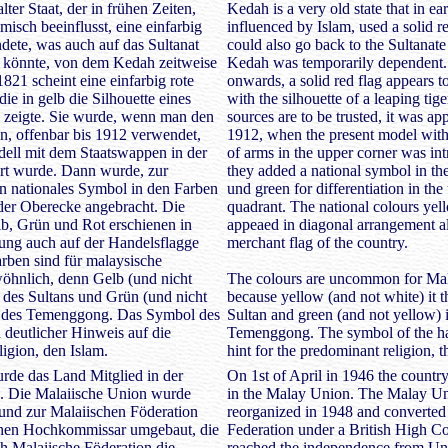
lter Staat, der in frühen Zeiten,
Kedah is a very old state that in ea
misch beeinflusst, eine einfarbig
influenced by Islam, used a solid r
dete, was auch auf das Sultanat
could also go back to the Sultanat
könnte, von dem Kedah zeitweise
Kedah was temporarily dependent
821 scheint eine einfarbig rote
onwards, a solid red flag appears t
die in gelb die Silhouette eines
with the silhouette of a leaping tige
s zeigte. Sie wurde, wenn man den
sources are to be trusted, it was ap
n, offenbar bis 1912 verwendet,
1912, when the present model with 
dell mit dem Staatswappen in der
of arms in the upper corner was in
rt wurde. Dann wurde, zur
they added a national symbol in th
n nationales Symbol in den Farben
und green for differentiation in the
der Oberecke angebracht. Die
quadrant. The national colours yel
b, Grün und Rot erschienen in
appeaed in diagonal arrangement a
ung auch auf der Handelsflagge
merchant flag of the country.
rben sind für malaysische
öhnlich, denn Gelb (und nicht
The colours are uncommon for Mala
e des Sultans und Grün (und nicht
because yellow (and not white) it t
be des Temenggong. Das Symbol des
Sultan and green (and not yellow) i
 deutlicher Hinweis auf die
Temenggong. The symbol of the hal
igion, den Islam.
hint for the predominant religion, t
de das Land Mitglied in der
On 1st of April in 1946 the count
. Die Malaiische Union wurde
in the Malay Union. The Malay U
 und zur Malaiischen Föderation
reorganized in 1948 and converted
schen Hochkommissar umgebaut, die
Federation under a British High C
h Malaiische Föderation die
reached the independence from Un