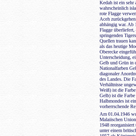
Kedah ist ein sehr a
wahrscheinlich isla
rote Flagge verwen
Aceh zurückgehen 
abhängig war. Ab 1
Flagge überliefert, 
springenden Tiger
Quellen trauen kan
als das heutige Mo
Oberecke eingefüh
Unterscheidung, ei
Gelb und Grün in 
Nationalfarben Gel
diagonaler Anordn
des Landes. Die Fa
Verhältnisse ungew
Weiß) ist die Farb
Gelb) ist die Far
Halbmondes ist ein
vorherrschende Rel
Am 01.04.1946 wur
Malaiischen Union
1948 reorganisiert
unter einem briti
1957 als Königreic