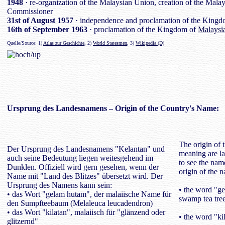
1948
· re-organization of the Malaysian Union, creation of the Mala
Commissioner
31st of August 1957
· independence and proclamation of the Kingd
16th of September 1963
· proclamation of the Kingdom of
Malaysi
Quelle/Source: 1)
Atlas zur Geschichte
, 2)
World Statesmen
, 3)
Wikipedia (D)
Ursprung des
Landesnamens
– Origin of the Country's Name:
The origin of 
Der Ursprung des Landesnamens "Kelantan" und
meaning are la
auch seine Bedeutung liegen weitesgehend im
to see the nam
Dunklen. Offiziell wird gern gesehen, wenn der
origin of the 
Name mit "Land des Blitzes" übersetzt wird. Der
Ursprung des Namens kann sein:
• the word "g
• das Wort "gelam hutam", der malaiische Name für
swamp tea tre
den Sumpfteebaum (Melaleuca leucadendron)
• das Wort "kilatan", malaiisch für "glänzend oder
• the word "kil
glitzernd"