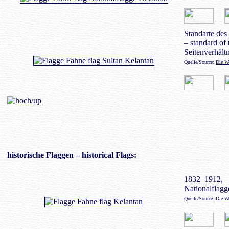
Standarte des
– standard of 
Seitenverhältn
Quelle/Source:
Die We
historische Flaggen
– historical Flags:
1832–1912,
Nationalflagge
Quelle/Source:
Die We