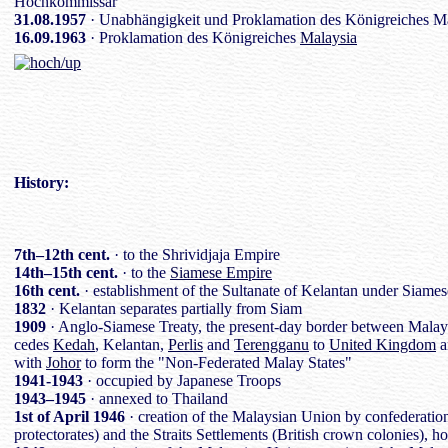
Hochkommissar
31.08.1957
· Unabhängigkeit und Proklamation des Königreiches Ma
16.09.1963
· Proklamation des Königreiches
Malaysia
History
:
7th–12th cent.
· to the Shrividjaja Empire
14th–15th cent.
· to the
Siamese Empire
16th cent.
· establishment of the Sultanate of Kelantan under Siame
1832
· Kelantan separates partially from Siam
1909
· Anglo-Siamese Treaty, the present-day border between Malays
cedes
Kedah
, Kelantan,
Perlis
and
Terengganu
to
United Kingdom
a
with
Johor
to form the "Non-Federated Malay States"
1941-1943
· occupied by Japanese Troops
1943–1945
· annexed to Thailand
1st of April 1946
· creation of the Malaysian Union by confederation
protectorates) and the Straits Settlements (British crown colonies),