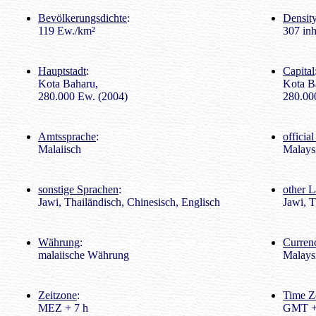
Bevölkerungsdichte
:
Density
119 Ew./km²
307 inh
Hauptstadt
:
Capital
Kota Baharu,
Kota B
280.000 Ew. (2004)
280.000
Amtssprache
:
officia
Malaiisch
Malays
sonstige Sprachen
:
other 
Jawi, Thailändisch, Chinesisch, Englisch
Jawi, T
Währung
:
Curren
malaiische Währung
Malays
Zeitzone
:
Time Z
MEZ + 7 h
GMT +