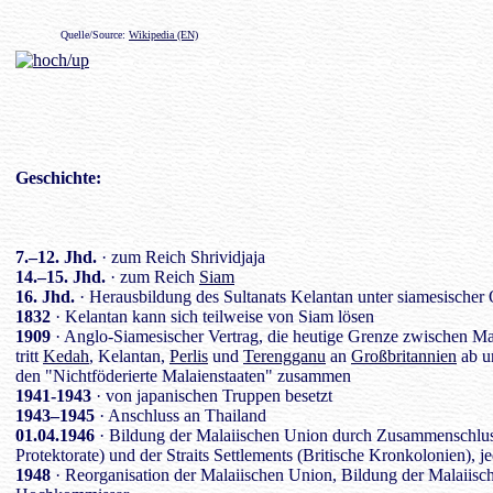
Quelle/Source:
Wikipedia (EN)
Geschichte
:
7.–12. Jhd.
· zum Reich Shrividjaja
14.–15. Jhd.
· zum Reich
Siam
16. Jhd.
· Herausbildung des Sultanats Kelantan unter siamesischer
1832
· Kelantan kann sich teilweise von Siam lösen
1909
· Anglo-Siamesischer Vertrag, die heutige Grenze zwischen Ma
tritt
Kedah
, Kelantan,
Perlis
und
Terengganu
an
Großbritannien
ab u
den "Nichtföderierte Malaienstaaten" zusammen
1941-1943
· von japanischen Truppen besetzt
1943–1945
· Anschluss an Thailand
01.04.1946
· Bildung der Malaiischen Union durch Zusammenschluss 
Protektorate) und der Straits Settlements (Britische Kronkolonien), 
1948
· Reorganisation der Malaiischen Union, Bildung der Malaiisch