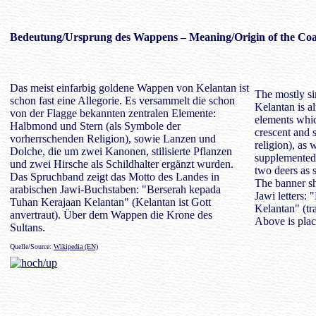
Bedeutung/
Ursprung des Wappens
– Meaning/Origin of the Coa
Das meist einfarbig goldene Wappen von Kelantan ist
The mostly si
schon fast eine Allegorie. Es versammelt die schon
Kelantan is al
von der Flagge bekannten zentralen Elemente:
elements whic
Halbmond und Stern (als Symbole der
crescent and 
vorherrschenden Religion), sowie Lanzen und
religion), as 
Dolche, die um zwei Kanonen, stilisierte Pflanzen
supplemented 
und zwei Hirsche als Schildhalter ergänzt wurden.
two deers as 
Das Spruchband zeigt das Motto des Landes in
The banner sh
arabischen Jawi-Buchstaben: "Berserah kepada
Jawi letters:
Tuhan Kerajaan Kelantan" (Kelantan ist Gott
Kelantan" (tra
anvertraut). Über dem Wappen die Krone des
Above is plac
Sultans.
Quelle/Source:
Wikipedia (EN)