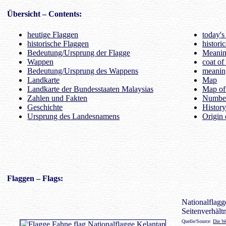
Übersicht
– Contents:
heutige Flaggen
today's
historische Flaggen
histori
Bedeutung/Ursprung der Flagge
Meaning
Wappen
coat of
Bedeutung/Ursprung des Wappens
meaning
Landkarte
Map
Landkarte der Bundesstaaten Malaysias
Map of 
Zahlen und Fakten
Number
Geschichte
History
Ursprung des Landesnamens
Origin 
Flaggen
– Flags:
Nationalflagge
Seitenverhältn
Quelle/Source:
Die We