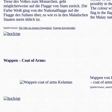
Treue des Volkes zum Monarchen. geht
possibly in th
möglicherweise auf die Flagge von Siam zurück. Die
The colour wh
Farbe Weiß ging von der Nationalflagge auf die
flag to the fla
Flagge des Sultans über, so wie es in den Malaiischen
the Malay stat
Staaten meist üblich ist.
Quelle/Source:
Die Welt im bunten Flaggenbild
,
Flaggen Enzyklopädie
Wappen
– Coat of Arms:
Wappen von 
– coat of arm
Quelle/Source, nach/