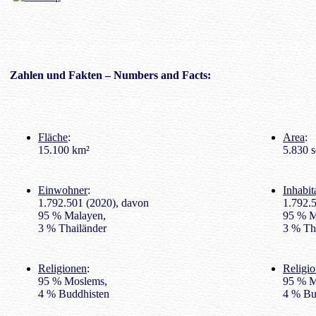
Zahlen
und Fakten – Numbers and Facts:
Fläche
:
Area
:
15.100 km²
5.830 s
Einwohner
:
Inhabit
1.792.501 (2020), davon
1.792.5
95 % Malayen,
95 % M
3 % Thailänder
3 % Th
Religionen
:
Religio
95 % Moslems,
95 % M
4 % Buddhisten
4 % Bu