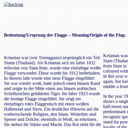
Bedeutung
/Ursprung der Flagge – Meaning/Origin of the Flag:
Kelantan was (
Kelantan war (wie Terengganu) ursprünglich ein Teil
Siam (Thailand
Siams (Thailand). Als Kelantan sich im Jahre 1832
from Siam in 
teilweise von Siam löste, wurde eine einfarbige weiße
coloured whit
Flagge verwendet. Diese wurde bis 1912 beibehalten.
In this year 
In diesem Jahr wurde eine neue Flagge eingeführt:
again, but ha
Sie war wieder weiß, hatte jedoch einen blauen Rand
middle a from
und zeigte in der Mitte einen aus blauen arabischen
Schriftzeichen gebildeten Tiger. Im Jahre 1923 wurde
In the year 19
die heutige Flagge eingeführt. Sie zeigt ein
shows a singl
einfarbiges rotes Flaggentuch mit einen weißen
half-moon and 
Halbmond und Stern. Ein deutlicher Hinweis auf die
predominant r
vorherrschende Religion, den Islam. Weiterhin sind
recognize spe
Speere und Dolche, ebenfalls in Weiß, zu erkennen.
stand for pow
Sie stehen für Stärke und Macht. Das Rot steht für die
loyalty of the