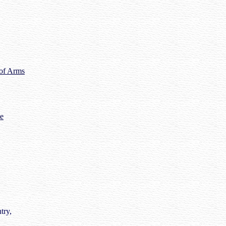
 of Arms
me
try,