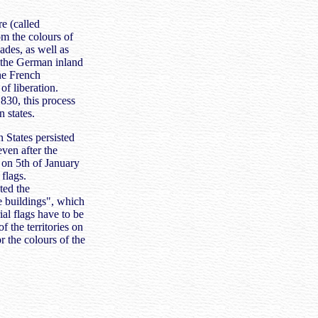
e (called
om the colours of
ades, as well as
n the German inland
the French
f liberation.
1830, this process
 states.
 States persisted
even after the
 on 5th of January
 flags.
ted the
e buildings", which
ial flags have to be
of the territories on
r the colours of the