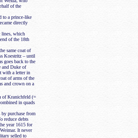
s of Weida, who
ehalf of the
 to a prince-like
became directly
 lines, which
end of the 18th
the same coat of
s Koestritz – until
ms goes back to the
e and Duke of
 with a letter in
coat of arms of the
rms and crown on a
 of Kranichfeld (=
 combined in quads
4 by purchase from
To reduce debts
he year 1615 for
Weimar. It never
tary selled to