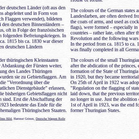
er deutschen Länder (oft aus den
The colours of the German states ar
s abgeleitet und in Form von
Landesfarben, are often derived fr
h Flaggen verwendet), bildeten
the coats of arms, and used as cock
ei den deutschen Binnenländern –
flags), were formed – especially i
aus, oft in Folge der französischen
countries – rather late, often after 
 folgenden Befreiungskriegen. In
Revolution and the following wars o
a. 1815 bis ca. 1830 war dieser
In the period from ca. 1815 to ca. 
len deutschen Ländern
was finally completed in all German
er thüringischen Kleinstaaten
The colours of the small Thuringian
 Abdankung der Fürsten weiter,
after the abdication of the princes, 
dung des Landes Thüringen
formation of the State of Thuringia
wurden sie zu Gebietsflaggen. Am
in 1920, but they became territorial
die "Verordnung über die
On 25th of April in 1922 was adop
atlichen Dienstgebäude" erlassen,
"Regulation on the flagging of stat
 die bisherigen Gebietsflaggen nicht
laid down, that the previous territor
sind. Erst die Abschaffung der
no longer in use. Just the abolition 
923 bedeutete das Ende für die
1st of April in 1923, was the end fo
ehemaligen Thüringischen Staaten.
former Thuringian States.
Jens Hild
, Hartmut Grimm,
Deutsche Wappen Rolle