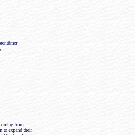
stentümer
,
 coming from
n to expand their