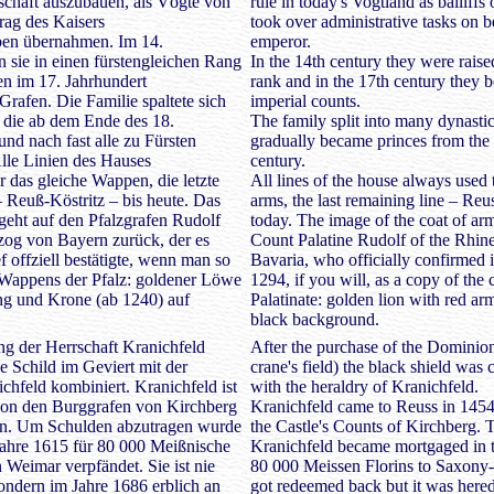
schaft auszubauen, als Vögte von
rule in today's Vogtland as bailiff
rag des Kaisers
took over administrative tasks on b
en übernahmen. Im 14.
emperor.
 sie in einen fürstengleichen Rang
In the 14th century they were raised
n im 17. Jahrhundert
rank and in the 17th century they 
Grafen. Die Familie spaltete sich
imperial counts.
f, die ab dem Ende des 18.
The family split into many dynastic
und nach fast alle zu Fürsten
gradually became princes from the 
lle Linien des Hauses
century.
das gleiche Wappen, die letzte
All lines of the house always used 
– Reuß-Köstritz – bis heute. Das
arms, the last remaining line – Reus
eht auf den Pfalzgrafen Rudolf
today. The image of the coat of ar
zog von Bayern zurück, der es
Count Palatine Rudolf of the Rhin
f offziell bestätigte, wenn man so
Bavaria, who officially confirmed it
 Wappens der Pfalz: goldener Löwe
1294, if you will, as a copy of the 
ng und Krone (ab 1240) auf
Palatinate: golden lion with red a
black background.
g der Herrschaft Kranichfeld
After the purchase of the Dominion
 Schild im Geviert mit der
crane's field) the black shield was
chfeld kombiniert. Kranichfeld ist
with the heraldry of Kranichfeld.
on den Burggrafen von Kirchberg
Kranichfeld came to Reuss in 145
. Um Schulden abzutragen wurde
the Castle's Counts of Kirchberg. 
Jahre 1615 für 80 000 Meißnische
Kranichfeld became mortgaged in t
Weimar verpfändet. Sie ist nie
80 000 Meissen Florins to Saxony-
sondern im Jahre 1686 erblich an
got redeemed back but it was heredi