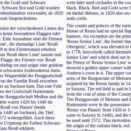
en die Gold und Schwarz
were later used cockades in the co
. Schwarz Rot und Gold wurden
black. Black, Red and Gold were fi
Ordensbändern verwendet, ab 1820
on medal ribbons, in 1820 also on
und Siegelschnüren.
seals cords.
The counts and princes of the vario
sten der verschiedenen Linien des
House of Reuss had no special flag
n keine besonderen Flaggen oder
banners. An exception are the prin
. Eine Ausnahme sind die Fürsten
'Reuss Senior Line', the former lin
nie', die ehemalige Linie 'Reuß-
Obergreiz', which was elevated to 
78 in den Fürstenstand erhoben
in 1778, henceforth called themselv
tan 'Reuß ältere Linie' nannte und
Senior Line' and which died out in
 Flagge des Fürsten von 'Reuß
the Prince of 'Reuss Senior Line' w
infarbig rot und zeigte eine goldene
showed a golden upper corner with
m schwarzen Andreaskreuz darin.
Andrew's cross in it. The upper cor
as Wappenbild der Burggrafschaft
arms of the Burgraviate of Meisse
von der Familie Reuß erworben
acquired by the Reuss family in 14
er an Sachsen kam. Das rote Feld
to Saxony. The red field is said to
n der Grafschaft Hartenstein
from the coat of arms of the County
ie Burggrafschaft Meißen und die
The Burggraviate of Meissen and 
tein waren 1426 bis 1440 im
Hartenstein were in the possession 
 'Reuß von Plauen' (beide
'Reuss von Plauen' from 1426 to 1
 1440 an Sachsen), die Titel
came to Saxony in 1440), and the ti
572 weitergeführt. Auch diese
be used until 1572. This derivation
en Ursprung der Farben Schwarz-
the origin of the colours black, red
Haus Reuß erklären.
House of Reuss.