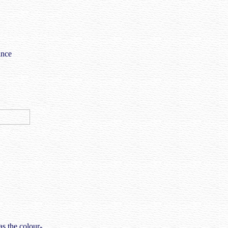
ince
as the colour-