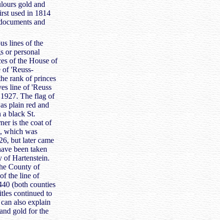
ulours gold and
rst used in 1814
 documents and
us lines of the
s or personal
ces of the House of
e of 'Reuss-
the rank of princes
es line of 'Reuss
 1927. The flag of
as plain red and
 a black St.
ner is the coat of
n, which was
26, but later came
 have been taken
 of Hartenstein.
the County of
of the line of
440 (both counties
tles continued to
 can also explain
 and gold for the