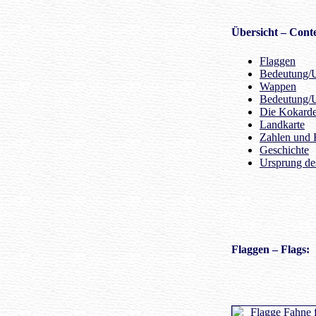
Übersicht
– Conte
Flaggen
Bedeutung/U
Wappen
Bedeutung/
Die Kokard
Landkarte
Zahlen und 
Geschichte
Ursprung d
Flaggen
– Flags: