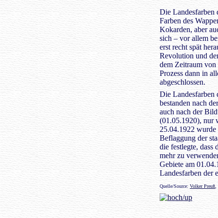
Die Landesfarben d
Farben des Wappen
Kokarden, aber auc
sich – vor allem b
erst recht spät her
Revolution und den
dem Zeitraum von c
Prozess dann in al
abgeschlossen.
Die Landesfarben d
bestanden nach der
auch nach der Bil
(01.05.1920), nur 
25.04.1922 wurde 
Beflaggung der sta
die festlegte, dass
mehr zu verwenden 
Gebiete am 01.04.1
Landesfarben der 
Quelle/Source:
Volker Preuß
,