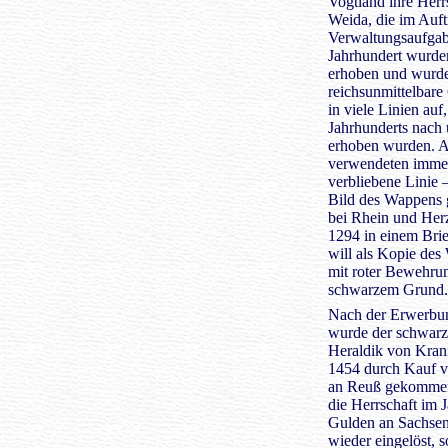
Vogtland ihre Herr
Weida, die im Auft
Verwaltungsaufgab
Jahrhundert wurden
erhoben und wurde
reichsunmittelbare 
in viele Linien au
Jahrhunderts nach 
erhoben wurden. A
verwendeten immer 
verbliebene Linie 
Bild des Wappens g
bei Rhein und Her
1294 in einem Brie
will als Kopie des
mit roter Bewehru
schwarzem Grund.
Nach der Erwerbun
wurde der schwarze
Heraldik von Krani
1454 durch Kauf v
an Reuß gekommen
die Herrschaft im 
Gulden an Sachsen 
wieder eingelöst, 