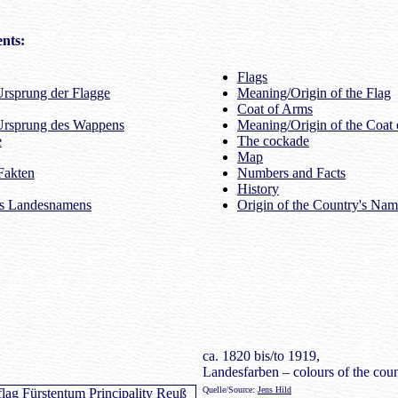
nts:
Flags
rsprung der Flagge
Meaning/Origin of the Flag
Coat of Arms
Ursprung des Wappens
Meaning/Origin of the Coat
e
The cockade
Map
Fakten
Numbers and Facts
History
es Landesnamens
Origin of the Country's Na
ca. 1820 bis/to 1919,
Landesfarben – colours of the coun
Quelle/Source:
Jens Hild