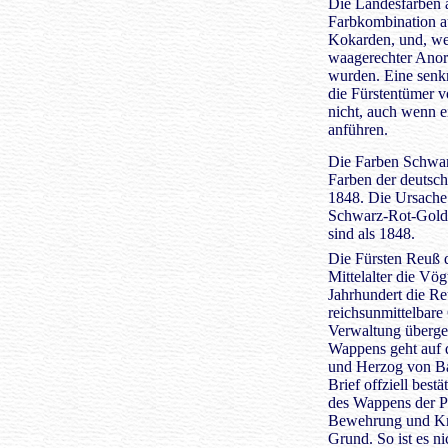
Die Landesfarben a
Farbkombination a
Kokarden, und, we
waagerechter Anor
wurden. Eine senk
die Fürstentümer v
nicht, auch wenn e
anführen.
Die Farben Schwar
Farben der deutsch
1848. Die Ursache 
Schwarz-Rot-Gold 
sind als 1848.
Die Fürsten Reuß d
Mittelalter die Vö
Jahrhundert die Re
reichsunmittelbare
Verwaltung überge
Wappens geht auf 
und Herzog von Ba
Brief offziell best
des Wappens der Pf
Bewehrung und Kr
Grund. So ist es ni