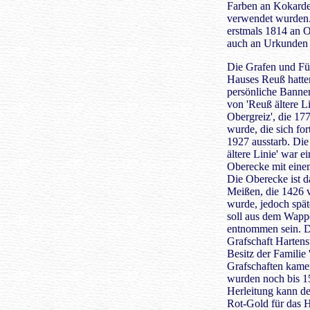
Farben an Kokard
verwendet wurden
erstmals 1814 an 
auch an Urkunden 
Die Grafen und Für
Hauses Reuß hatte
persönliche Banner
von 'Reuß ältere Li
Obergreiz', die 17
wurde, die sich for
1927 ausstarb. Die
ältere Linie' war e
Oberecke mit eine
Die Oberecke ist d
Meißen, die 1426 
wurde, jedoch spät
soll aus dem Wappe
entnommen sein. D
Grafschaft Hartens
Besitz der Familie
Grafschaften kamen
wurden noch bis 1
Herleitung kann d
Rot-Gold für das 