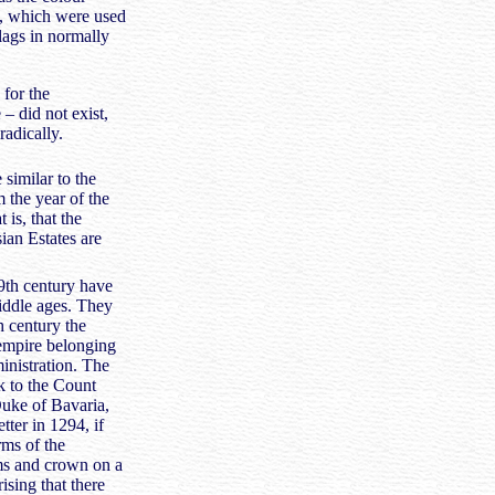
d, which were used
flags in normally
 for the
 – did not exist,
radically.
 similar to the
 the year of the
 is, that the
ian Estates are
9th century have
middle ages. They
h century the
 empire belonging
ministration. The
k to the Count
Duke of Bavaria,
tter in 1294, if
rms of the
rms and crown on a
ising that there