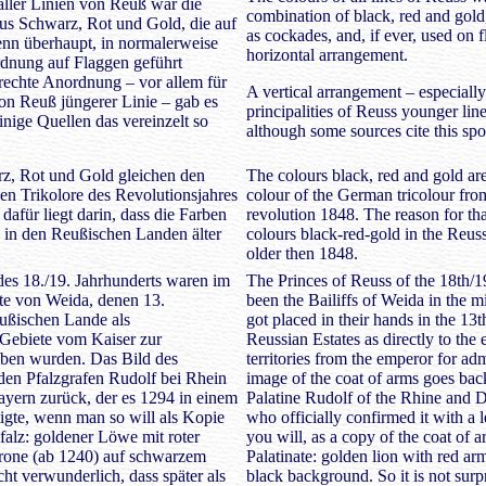
ller Linien von Reuß war die
combination of black, red and gol
us Schwarz, Rot und Gold, die auf
as cockades, and, if ever, used on 
nn überhaupt, in normalerweise
horizontal arrangement.
dnung auf Flaggen geführt
rechte Anordnung – vor allem für
A vertical arrangement – especially
on Reuß jüngerer Linie – gab es
principalities of Reuss younger line
inige Quellen das vereinzelt so
although some sources cite this spo
z, Rot und Gold gleichen den
The colours black, red and gold are
en Trikolore des Revolutionsjahres
colour of the German tricolour from
dafür liegt darin, dass die Farben
revolution 1848. The reason for that
in den Reußischen Landen älter
colours black-red-gold in the Reuss
older then 1848.
es 18./19. Jahrhunderts waren im
The Princes of Reuss of the 18th/1
gte von Weida, denen 13.
been the Bailiffs of Weida in the 
ußischen Lande als
got placed in their hands in the 13t
 Gebiete vom Kaiser zur
Reussian Estates as directly to the
ben wurden. Das Bild des
territories from the emperor for ad
den Pfalzgrafen Rudolf bei Rhein
image of the coat of arms goes bac
yern zurück, der es 1294 in einem
Palatine Rudolf of the Rhine and 
ätigte, wenn man so will als Kopie
who officially confirmed it with a le
alz: goldener Löwe mit roter
you will, as a copy of the coat of a
one (ab 1240) auf schwarzem
Palatinate: golden lion with red a
cht verwunderlich, dass später als
black background. So it is not surpr