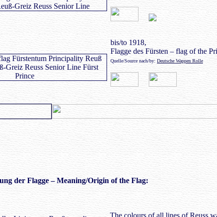
bis/to 1918,
Flagge des Fürsten – flag of the Pr
Quelle/Source nach/by:
Deutsche Wappen Rolle
ung der Flagge – Meaning/Origin of the Flag:
The colours of all lines of Reuss w