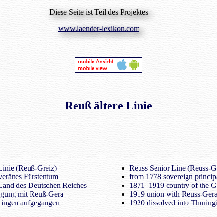
Diese Seite ist Teil des Projektes
www.laender-lexikon.com
Reuß ältere Linie
Linie (Reuß-Greiz)
Reuss Senior Line (Reuss-G
veränes Fürstentum
from 1778 sovereign principa
and des Deutschen Reiches
1871–1919 country of the 
igung mit Reuß-Gera
1919 union with Reuss-Ger
ringen aufgegangen
1920 dissolved into Thuring