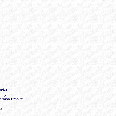
reiz)
lity
German Empire
a
ia