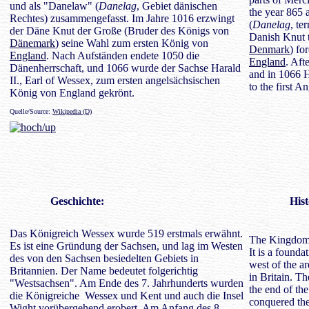
und als "Danelaw" (
Danelag
, Gebiet dänischen
the year 865
Rechtes) zusammengefasst. Im Jahre 1016 erzwingt
(
Danelag
, te
der Däne Knut der Große (Bruder des Königs von
Danish Knut t
Dänemark
) seine Wahl zum ersten König von
Denmark
) fo
England
. Nach Aufständen endete 1050 die
England
. Aft
Dänenherrschaft, und 1066 wurde der Sachse Harald
and in 1066 H
II., Earl of Wessex, zum ersten angelsächsischen
to the first 
König von England gekrönt.
Quelle/Source:
Wikipedia (D)
Geschichte
:
Hist
Das Königreich Wessex wurde 519 erstmals erwähnt.
The Kingdom 
Es ist eine Gründung der Sachsen, und lag im Westen
It is a founda
des von den Sachsen besiedelten Gebiets in
west of the a
Britannien. Der Name bedeutet folgerichtig
in Britain. T
"Westsachsen". Am Ende des 7. Jahrhunderts wurden
the end of th
die Königreiche Wessex und Kent und auch die Insel
conquered th
Wight vorübergehend erobert. Am Anfang des 8.