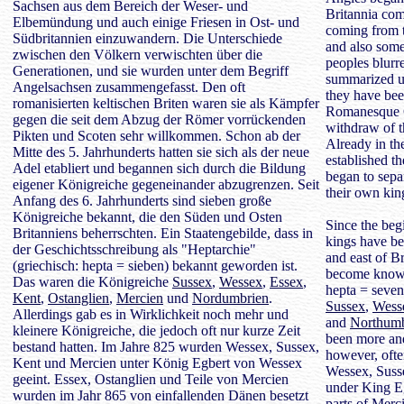
Sachsen aus dem Bereich der Weser- und
Britannia co
Elbemündung und auch einige Friesen in Ost- und
coming from t
Südbritannien einzuwandern. Die Unterschiede
and also some
zwischen den Völkern verwischten über die
peoples blurr
Generationen, und sie wurden unter dem Begriff
summarized un
Angelsachsen zusammengefasst. Den oft
they have bee
romanisierten keltischen Briten waren sie als Kämpfer
Romanesque Ce
gegen die seit dem Abzug der Römer vorrückenden
withdraw of 
Pikten und Scoten sehr willkommen. Schon ab der
Already in the
Mitte des 5. Jahrhunderts hatten sie sich als der neue
established t
Adel etabliert und begannen sich durch die Bildung
began to sepa
eigener Königreiche gegeneinander abzugrenzen. Seit
their own ki
Anfang des 6. Jahrhunderts sind sieben große
Königreiche bekannt, die den Süden und Osten
Since the beg
Britanniens beherrschten. Ein Staatengebilde, dass in
kings have b
der Geschichtsschreibung als "Heptarchie"
and east of Br
(griechisch: hepta = sieben) bekannt geworden ist.
become known
Das waren die Königreiche
Sussex
,
Wessex
,
Essex
,
hepta = seven
Kent
,
Ostanglien
,
Mercien
und
Nordumbrien
.
Sussex
,
Wess
Allerdings gab es in Wirklichkeit noch mehr und
and
Northumb
kleinere Königreiche, die jedoch oft nur kurze Zeit
been more an
bestand hatten. Im Jahre 825 wurden Wessex, Sussex,
however, often
Kent und Mercien unter König Egbert von Wessex
Wessex, Suss
geeint. Essex, Ostanglien und Teile von Mercien
under King Eg
wurden im Jahr 865 von einfallenden Dänen besetzt
parts of Merc