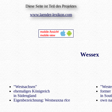
Diese Seite ist Teil des Projektes
www.laender-lexikon.com
Wessex
"Westsachsen"
"Weste
ehemaliges Königreich
former
in Südengland
in Sou
Eigenbezeichnung: Westseaxna rīce
own na