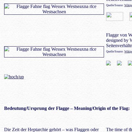
Quelle/Source:
Wikip
Flagge von We
designed by 
Seitenverhältn
Quelle/Source:
Wikip
Bedeutung
/Ursprung der Flagge – Meaning/Origin of the Flag:
Die Zeit der Heptarchie gehört – was Flaggen oder
The time of t