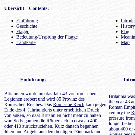
Übersicht
– Contents:
Einführung
Introdu
Geschichte
History
Flagge
Flag
Bedeutung/Ursprung der Flagge
Meaning
Landkarte
Map
Einführung
:
Intro
Britannien wurde um das Jahr 43 von römischen
Britannia wa
Legionen erobert und wird 85 Provinz des
the year 43 a
Römischen Reiches. Das
Römische Reich
kam gegen
Roman Empire
Ende des 4. Jahrhunderts unter erheblichen Druck
century the
R
von außen, so dass Britannien nicht mehr zu halten
pressure from
war. So begannen die Römer sich in etwa ab 400
longer be he
oder 410 zurückzuziehen. Kurz danach begannen
about 400 or 
Jüten und Angeln aus dem heutigen Dänemark und
Angles began 