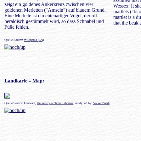
assumed that i
zeigt ein goldenes Ankerkreuz zwischen vier
Wessex. It sh
goldenen Merletten ("Amseln") auf blauem Grund.
martlets ("bl
Eine Merlette ist ein entenartiger Vogel, der oft
martlet is a d
heraldisch gestümmelt wird, so dass Schnabel und
that the beak 
Füße fehlen.
Quelle/Source:
Wikipedia (EN)
Landkarte
– Map:
Quelle/Source: Freeware,
University of Texas Libraries
, modyfied by:
Volker Preuß