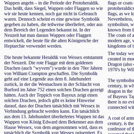
Wappen angeht – in die Periode der Protoheraldik.
flags or coats
Das heißt, dass Siegel, Wappen oder Flaggen so wie
protoheraldics
wir sie heute kennen, noch gar nicht in Gebrauch
flags, as we 
waren. Dennoch scheint es eine gewisse Symbolik
Nevertheless, 
gegeben zu haben, die teilweise überliefert, oder aus
symbolism, wh
dem Bereich der Legenden bekannt ist. In der
known from th
Neuzeit hat man daraus Wappen oder Flaggen
The coats of 
entwickelt, die heute für die alten Königreiche der
modern age, w
Heptarchie verwendet werden.
kingdoms of t
The today we
Die heute bekannte Heraldik von Wessex entstammt
created in mo
der Neuzeit. Die rote Flagge mit dem goldenen
Dragon (also 
Drachen (auch "wyvern") wurde in den 70er Jahren
1970's by Wi
von William Crampton geschaffen. Die Symbolik
geht auf eine Legende aus dem 8. Jahrhundert
The symbolism
zurück, in der die Westsachsen in der Schlacht von
century, in w
Burford im Jahre 752 einen solchen Drachen gezeigt
dragon in the 
hätten. Auch der Teppich von Bayeux zeigt einen
of Bayeux Ta
solchen Drachen, jedoch gibt es keine Hinweise
there is no ev
darauf, dass der Drachen tatsächlich mit Wessex in
connected wi
Verbindung gebracht werden kann. Ein tatsächlich
aus dem 13. Jahrhundert überliefertes Wappen ist das
A coat of arm
Wappen von König Edward dem Bekenner aus dem
century, is t
Hause Wessex, von dem angenommen wird, dass es
confessor of 
tatsächlich die Symbolik von Wessex präsentiert. Es