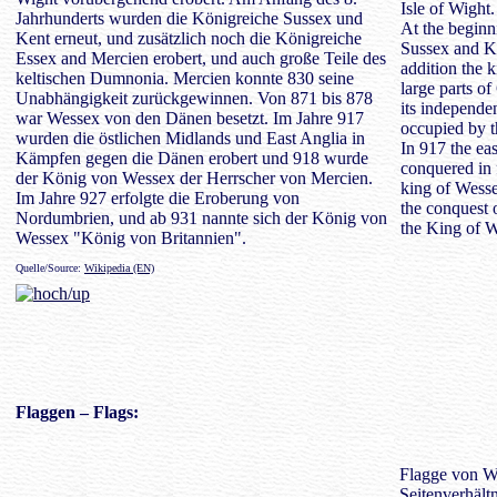
Isle of Wight.
Jahrhunderts wurden die Königreiche Sussex und
At the beginn
Kent erneut, und zusätzlich noch die Königreiche
Sussex and K
Essex and Mercien erobert, und auch große Teile des
addition the 
keltischen Dumnonia. Mercien konnte 830 seine
large parts o
Unabhängigkeit zurückgewinnen. Von 871 bis 878
its independ
war Wessex von den Dänen besetzt. Im Jahre 917
occupied by 
wurden die östlichen Midlands und East Anglia in
In 917 the ea
Kämpfen gegen die Dänen erobert und 918 wurde
conquered in 
der König von Wessex der Herrscher von Mercien.
king of Wesse
Im Jahre 927 erfolgte die Eroberung von
the conquest 
Nordumbrien, und ab 931 nannte sich der König von
the King of W
Wessex "König von Britannien".
Quelle/Source:
Wikipedia (EN)
Flaggen
– Flags:
Flagge von We
Seitenverhältn