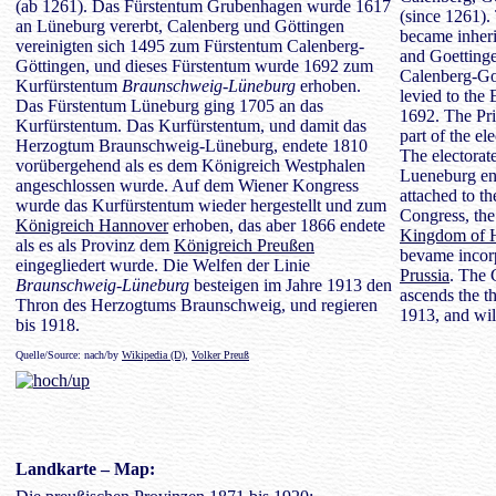
(ab 1261). Das Fürstentum Grubenhagen wurde 1617
(since 1261).
an Lüneburg vererbt, Calenberg und Göttingen
became inheri
vereinigten sich 1495 zum Fürstentum Calenberg-
and Goettinge
Göttingen, und dieses Fürstentum wurde 1692 zum
Calenberg-Goe
Kurfürstentum
Braunschweig-Lüneburg
erhoben.
levied to the 
Das Fürstentum Lüneburg ging 1705 an das
1692. The Pr
Kurfürstentum. Das Kurfürstentum, und damit das
part of the ele
Herzogtum Braunschweig-Lüneburg, endete 1810
The electorat
vorübergehend als es dem Königreich Westphalen
Lueneburg en
angeschlossen wurde. Auf dem Wiener Kongress
attached to t
wurde das Kurfürstentum wieder hergestellt und zum
Congress, the 
Königreich Hannover
erhoben, das aber 1866 endete
Kingdom of 
als es als Provinz dem
Königreich Preußen
bevame incorp
eingegliedert wurde. Die Welfen der Linie
Prussia
. The 
Braunschweig-Lüneburg
besteigen im Jahre 1913 den
ascends the t
Thron des Herzogtums Braunschweig, und regieren
1913, and wil
bis 1918.
Quelle/Source: nach/by
Wikipedia (D)
,
Volker Preuß
Landkarte
– Map: