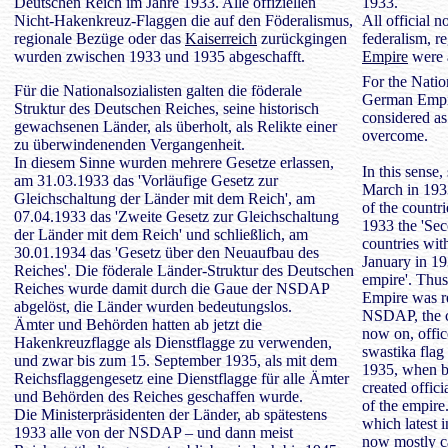
Deutschen Reich im Jahre 1933. Alle offiziellen
1933.
Nicht-Hakenkreuz-Flaggen die auf den Föderalismus,
All official n
regionale Bezüge oder das
Kaiserreich
zurückgingen
federalism, r
wurden zwischen 1933 und 1935 abgeschafft.
Empire
were 
For the Nation
Für die Nationalsozialisten galten die föderale
German Empire
Struktur des Deutschen Reiches, seine historisch
considered as 
gewachsenen Länder, als überholt, als Relikte einer
overcome.
zu überwindenenden Vergangenheit.
In diesem Sinne wurden mehrere Gesetze erlassen,
In this sense
am 31.03.1933 das 'Vorläufige Gesetz zur
March in 1933
Gleichschaltung der Länder mit dem Reich', am
of the countri
07.04.1933 das 'Zweite Gesetz zur Gleichschaltung
1933 the 'Sec
der Länder mit dem Reich' und schließlich, am
countries wit
30.01.1934 das 'Gesetz über den Neuaufbau des
January in 19
Reiches'. Die föderale Länder-Struktur des Deutschen
empire'. Thus
Reiches wurde damit durch die Gaue der NSDAP
Empire was re
abgelöst, die Länder wurden bedeutungslos.
NSDAP, the c
Ämter und Behörden hatten ab jetzt die
now on, offic
Hakenkreuzflagge als Dienstflagge zu verwenden,
swastika flag 
und zwar bis zum 15. September 1935, als mit dem
1935, when by
Reichsflaggengesetz eine Dienstflagge für alle Ämter
created offici
und Behörden des Reiches geschaffen wurde.
of the empire
Die Ministerpräsidenten der Länder, ab spätestens
which latest
1933 alle von der NSDAP – und dann meist
now mostly ca