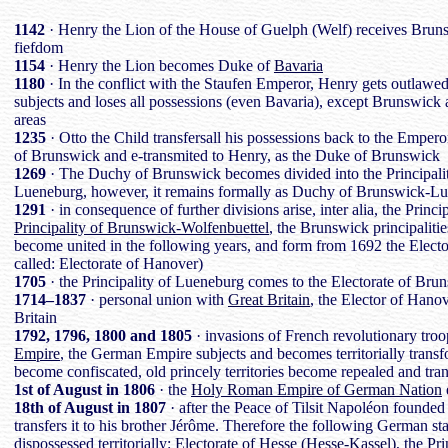
1142
· Henry the Lion of the House of Guelph (Welf) receives Brun
fiefdom
1154
· Henry the Lion becomes Duke of
Bavaria
1180
· In the conflict with the Staufen Emperor, Henry gets outlawed
subjects and loses all possessions (even Bavaria), except Brunswic
areas
1235
· Otto the Child transfersall his possessions back to the Emp
of Brunswick and e-transmited to Henry, as the Duke of Brunswick
1269
· The Duchy of Brunswick becomes divided into the Principalit
Lueneburg, however, it remains formally as Duchy of Brunswick-L
1291
· in consequence of further divisions arise, inter alia, the Prin
Principality of Brunswick-Wolfenbuettel
, the Brunswick principalit
become united in the following years, and form from 1692 the Elect
called: Electorate of Hanover)
1705
· the Principality of Lueneburg comes to the Electorate of Br
1714–1837
· personal union with
Great Britain
, the Elector of Hanov
Britain
1792, 1796, 1800 and 1805
· invasions of French revolutionary tro
Empire
, the German Empire subjects and becomes territorially tran
become confiscated, old princely territories become repealed and trans
1st of August in 1806
· the
Holy Roman Empire of German Nation
18th of August in 1807
· after the Peace of Tilsit Napoléon founded
transfers it to his brother Jérôme. Therefore the following German stat
dispossessed territorially:
Electorate of Hesse (Hesse-Kassel)
, the
Pri