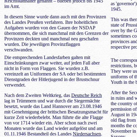
Reichsstatthalter genannt – blieben jedoch bis 1945
as 'governor'
im Amt.
1945.
In diesem Sinne wurde dann auch mit den Provinzen
This was then
des Landes Preußen verfahren. Ihre hoheitlichen
state of Prus
Aufgaben wurden von den Gauen der NSDAP
over by the 
übernommen, die sich manchmal mit den Grenzen der
sometimes coi
Provinzen deckten und manchmal neu geschafen
provinces an
wurden. Die jeweiligen Provinzflaggen
respective pr
verschwanden.
Die entsprechenden Landesfarben galten mit
The correspon
Einschränkungen zwar weiter, auf jeden Fall aber
restrictions, 
nicht in Form von Flaggen. Sie wurden z.B.
They were use
vereinzelt an Uniformen der SA oder bei bestimmten
uniforms of t
Dienstgraden der Hitlerjugend in der Brustschnur
Youth in the 
verwendet.
After the Se
Nach dem Zweiten Weltkrieg, das
Deutsche Reich
in ruins and 
lag in Trümmern und war durch die Siegermächte
the country o
besetzt, wurde das Land Hannover am 23.08.1946
permission of
mit Genehmigung der britischen Besatzungsmacht für
August in 194
kurze Zeit wiederbelebt. Man führte die alte Flagge
old flag from
von vor 1714 wieder ein. Aber schon nach zwei
months the co
Monaten wurde das Land wieder aufgelöst und am
November in 
01.11.1946 Bestandteil des Landes
Niedersachsen
.
Saxony
.