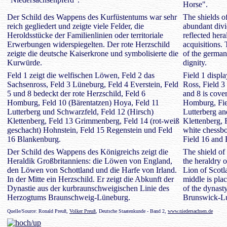
Horse".
Der Schild des Wappens des Kurfüstentums war sehr
The shields of
reich gegliedert und zeigte viele Felder, die
abundant divi
Heroldsstücke der Familienlinien oder territoriale
reflected heral
Erwerbungen widerspiegelten. Der rote Herzschild
acquisitions.
zeigte die deutsche Kaiserkrone und symbolisierte die
of the german
Kurwürde.
dignity.
Feld 1 zeigt die welfischen Löwen, Feld 2 das
Field 1 displ
Sachsenross, Feld 3 Lüneburg, Feld 4 Everstein, Feld
Ross, Field 3
5 und 8 bedeckt der rote Herzschild, Feld 6
and 8 is cover
Homburg, Feld 10 (Bärentatzen) Hoya, Feld 11
Homburg, Fie
Lutterberg und Schwarzfeld, Feld 12 (Hirsch)
Lutterberg an
Klettenberg, Feld 13 Grimmenberg, Feld 14 (rot-weiß
Klettenberg, 
geschacht) Hohnstein, Feld 15 Regenstein und Feld
white chessbo
16 Blankenburg.
Field 16 and
Der Schild des Wappens des Königreichs zeigt die
The shield of
Heraldik Großbritanniens: die Löwen von England,
the heraldry o
den Löwen von Schottland und die Harfe von Irland.
Lion of Scotla
In der Mitte ein Herzschild. Er zeigt die Abkunft der
middle is plac
Dynastie aus der kurbraunschweigischen Linie des
of the dynasty
Herzogtums Braunschweig-Lüneburg.
Brunswick-L
Quelle/Source: Ronald Preuß,
Volker Preuß
, Deutsche Staatenkunde - Band 2,
www.niedersachsen.de