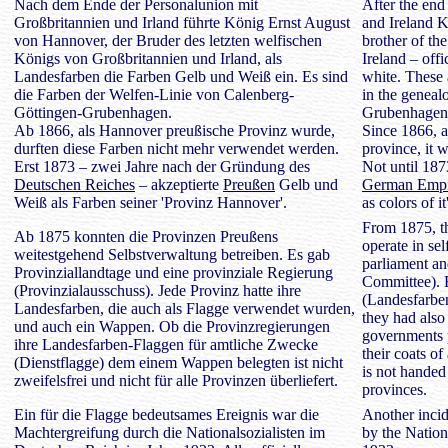
Nach dem Ende der Personalunion mit
After the end
Großbritannien und Irland führte König Ernst August
and Ireland 
von Hannover, der Bruder des letzten welfischen
brother of th
Königs von Großbritannien und Irland, als
Ireland – off
Landesfarben die Farben Gelb und Weiß ein. Es sind
white. These 
die Farben der Welfen-Linie von Calenberg-
in the geneal
Göttingen-Grubenhagen.
Grubenhagen
Ab 1866, als Hannover preußische Provinz wurde,
Since 1866, 
durften diese Farben nicht mehr verwendet werden.
province, it 
Erst 1873 – zwei Jahre nach der Gründung des
Not until 1873
Deutschen Reiches
– akzeptierte
Preußen
Gelb und
German Empi
Weiß als Farben seiner 'Provinz Hannover'.
as colors of i
From 1875, th
Ab 1875 konnten die Provinzen Preußens
operate in se
weitestgehend Selbstverwaltung betreiben. Es gab
parliament an
Provinziallandtage und eine provinziale Regierung
Committee). 
(Provinzialausschuss). Jede Provinz hatte ihre
(Landesfarben
Landesfarben, die auch als Flagge verwendet wurden,
they had also 
und auch ein Wappen. Ob die Provinzregierungen
governments pu
ihre Landesfarben-Flaggen für amtliche Zwecke
their coats of
(Dienstflagge) dem einem Wappen belegten ist nicht
is not handed
zweifelsfrei und nicht für alle Provinzen überliefert.
provinces.
Ein für die Flagge bedeutsames Ereignis war die
Another incid
Machtergreifung durch die Nationalsozialisten im
by the Nation