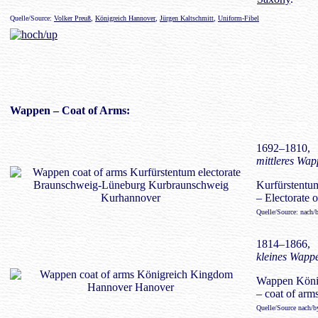
Quelle/Source:
Volker Preuß
,
Königreich Hannover
,
Jürgen Kaltschmitt
,
Uniform-Fibel
Wappen
– Coat of Arms:
1692–1810,
mittleres Wap
Kurfürstent
– Electorate
Quelle/Source: nach/
1814–1866,
kleines Wappe
Wappen Köni
– coat of ar
Quelle/Source nach/