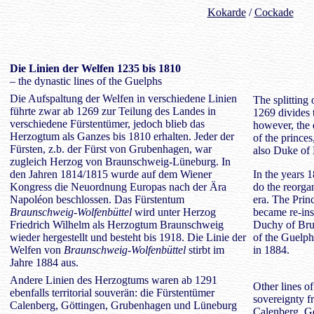
Kokarde
/
Cockade
Die
Linien
der Welfen 1235 bis 1810
– the dynastic lines of the Guelphs
Die Aufspaltung der Welfen in verschiedene Linien
The splitting 
führte zwar ab 1269 zur Teilung des Landes in
1269 divides t
verschiedene Fürstentümer, jedoch blieb das
however, the 
Herzogtum als Ganzes bis 1810 erhalten. Jeder der
of the prince
Fürsten, z.b. der Fürst von Grubenhagen, war
also Duke of
zugleich Herzog von Braunschweig-Lüneburg. In
den Jahren 1814/1815 wurde auf dem Wiener
In the years 
Kongress die Neuordnung Europas nach der Ära
do the reorga
Napoléon beschlossen. Das Fürstentum
era. The Princ
Braunschweig-Wolfenbüttel
wird unter Herzog
became re-ins
Friedrich Wilhelm als Herzogtum Braunschweig
Duchy of Brun
wieder hergestellt und besteht bis 1918. Die Linie der
of the Guelp
Welfen von
Braunschweig-Wolfenbüttel
stirbt im
in 1884.
Jahre 1884 aus.
Andere Linien des Herzogtums waren ab 1291
Other lines of
ebenfalls territorial souverän: die Fürstentümer
sovereignty fr
Calenberg, Göttingen, Grubenhagen und Lüneburg
Calenberg, G