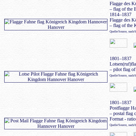
Flagge des K
– flag of the 
1814–1837
Flagge des K
– flag of the
Quelle/Source, nach/
1801–1837
Lotsen(ruf)f
– pilot flag o
Quelle/Source, nach/
1801–1837
Postflagge H
– postal flag
Format - ratio
Quelle/Source, nach/