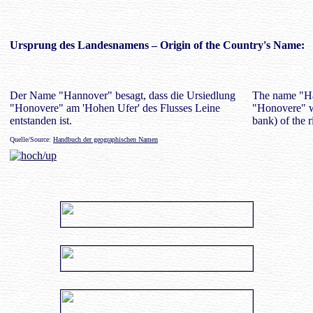
Ursprung des
Landesnamens
– Origin of the Country's Name:
Der Name "Hannover" besagt, dass die Ursiedlung
The name "Hano
"Honovere" am 'Hohen Ufer' des Flusses Leine
"Honovere" w
entstanden ist.
bank) of the r
Quelle/Source:
Handbuch der geographischen Namen