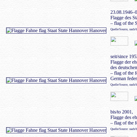
23.08.1946–0
Flagge des S
– flag of the 
Quelle/Source, nach/
seit/since 195
Flagge der e
des deutsche
– flag of the 
German feder
Quelle/Source, nach/
bis/to 2001,
Flagge des e
– flag of the 
Quelle/Source: nach/