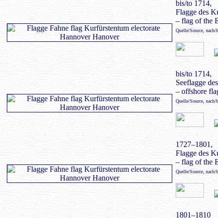
bis/to 1714,
Flagge des K
– flag of the 
Quelle/Source, nach/
bis/to 1714,
Seeflagge des
– offshore fla
Quelle/Source, nach/
1727–1801,
Flagge des K
– flag of the 
Quelle/Source, nach/
1801–1810