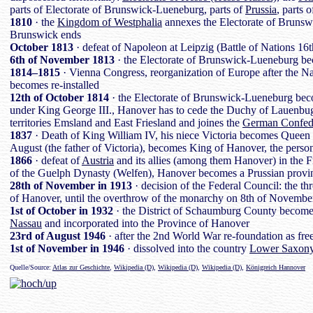
parts of Electorate of Brunswick-Lueneburg, parts of
Prussia
, parts 
1810
· the
Kingdom of Westphalia
annexes the Electorate of Brunsw
Brunswick ends
October 1813
· defeat of Napoleon at Leipzig (Battle of Nations 16
6th of November 1813
· the Electorate of Brunswick-Lueneburg be
1814–1815
· Vienna Congress, reorganization of Europe after the 
becomes re-installed
12th of October 1814
· the Electorate of Brunswick-Lueneburg be
under King George III., Hanover has to cede the Duchy of Lauenbug
territories Emsland and East Friesland and joines the
German Confed
1837
· Death of King William IV, his niece Victoria becomes Queen o
August (the father of Victoria), becomes King of Hanover, the perso
1866
· defeat of
Austria
and its allies (among them Hanover) in the F
of the Guelph Dynasty (Welfen), Hanover becomes a Prussian provi
28th of November in 1913
· decision of the Federal Council: the th
of Hanover, until the overthrow of the monarchy on 8th of Novembe
1st of October in 1932
· the District of Schaumburg County become
Nassau
and incorporated into the Province of Hanover
23rd of August 1946
· after the 2nd World War re-foundation as free
1st of November in 1946
· dissolved into the country
Lower Saxon
Quelle/Source:
Atlas zur Geschichte
,
Wikipedia (D)
,
Wikipedia (D)
,
Wikipedia (D)
,
Königreich Hannover