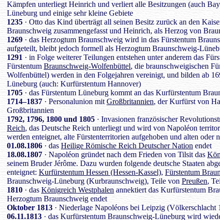
Kämpfen unterliegt Heinrich und verliert alle Besitzungen (auch B
Lüneburg und einige sehr kleine Gebiete
1235
· Otto das Kind überträgt all seinen Besitz zurück an den Kais
Braunschweig zusammengefasst und Heinrich, als Herzog von Braun
1269
· das Herzogtum Braunschweig wird in das Fürstentum Braun
aufgeteilt, bleibt jedoch formell als Herzogtum Braunschweig-Lüne
1291
· in Folge weiterer Teilungen entstehen unter anderem das Fü
Fürstentum
Braunschweig-Wolfenbüttel
, die braunschweigischen Fü
Wolfenbüttel) werden in den Folgejahren vereinigt, und bilden ab 
Lüneburg (auch: Kurfürstentum Hannover)
1705
· das Fürstentum Lüneburg kommt an das Kurfürstentum Bra
1714–1837
· Personalunion mit
Großbritannien
, der Kurfürst von Ha
Großbritannien
1792, 1796, 1800 und 1805
· Invasionen französischer Revolutions
Reich
, das Deutsche Reich unterliegt und wird von Napoléon territori
werden enteignet, alte Fürstenterritorien aufgehoben und alten oder
01.08.1806
· das
Heilige Römische Reich Deutscher Nation
endet
18.08.1807
· Napoléon gründet nach dem Frieden von Tilsit das
Kön
seinem Bruder Jérôme. Dazu wurden folgende deutsche Staaten abgescha
enteignet:
Kurfürstentum Hessen (Hessen-Kassel)
,
Fürstentum Braun
Braunschweig-Lüneburg (Kurbraunschweig), Teile von
Preußen
, Te
1810
· das
Königreich Westphalen
annektiert das Kurfürstentum Bra
Herzogtum Braunschweig endet
Oktober 1813
· Niederlage Napoléons bei Leipzig (Völkerschlacht
06.11.1813
· das Kurfürstentum Braunschweig-Lüneburg wird wieder