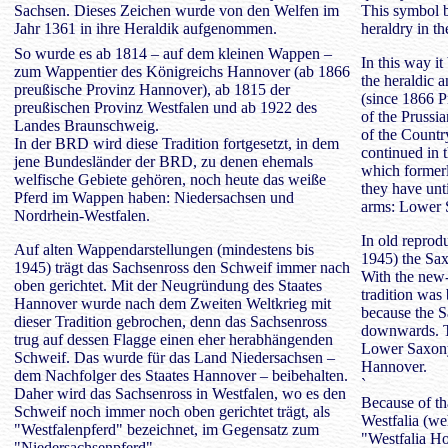
Sachsen. Dieses Zeichen wurde von den Welfen im
This symbol 
Jahr 1361 in ihre Heraldik aufgenommen.
heraldry in t
So wurde es ab 1814 – auf dem kleinen Wappen –
In this way i
zum Wappentier des Königreichs Hannover (ab 1866
the heraldic 
preußische Provinz Hannover), ab 1815 der
(since 1866 P
preußischen Provinz Westfalen und ab 1922 des
of the Prussi
Landes Braunschweig.
of the Countr
In der BRD wird diese Tradition fortgesetzt, in dem
continued in 
jene Bundesländer der BRD, zu denen ehemals
which formerl
welfische Gebiete gehören, noch heute das weiße
they have unti
Pferd im Wappen haben: Niedersachsen und
arms: Lower 
Nordrhein-Westfalen.
In old reprodu
Auf alten Wappendarstellungen (mindestens bis
1945) the Sax
1945) trägt das Sachsenross den Schweif immer nach
With the new-
oben gerichtet. Mit der Neugründung des Staates
tradition was
Hannover wurde nach dem Zweiten Weltkrieg mit
because the Sa
dieser Tradition gebrochen, denn das Sachsenross
downwards. T
trug auf dessen Flagge einen eher herabhängenden
Lower Saxony 
Schweif. Das wurde für das Land Niedersachsen –
Hannover.
dem Nachfolger des Staates Hannover – beibehalten.
`
Daher wird das Sachsenross in Westfalen, wo es den
Because of th
Schweif noch immer noch oben gerichtet trägt, als
Westfalia (weh
"Westfalenpferd" bezeichnet, im Gegensatz zum
"Westfalia Ho
"Niedersachsenpferd".