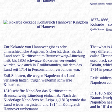
Quelle/Source:
Jürge
1837–1866,
Kokarde – co
Quelle/Source:
Jürge
Zur Kokarde von Hannover gibt es sehr
That what is 
unterschiedliche Angaben. Sicher ist, dass, als das
very different.
Land noch Kurfürstentum Braunschweig-Lüneburg
called Elect
hieß, bis 1803 schwarze Kokarden verwendet
used black co
wurden, wie auch in Großbritannien, mit dem das
Britain, whic
Land seit 1714 in Personalunion verbunden war.
1714 in perso
Exil-Soldaten, die wegen Napoléon das Land
Exile soldier
verlassen hatten, trugen weiterhin schwarze
Napoléon cont
Kokarden.
1810 schaffte Napoléon das Kurfürstentum
In 1810 Napol
Braunschweig-Lüneburg einfach ab. Nach der
Braunschweig-
Niederlage Napoléons bei Leipzig (1813) wurde das
Napoléon near
Land wieder hergestellt, und 1814 in Königreich
and in 1814 
Hannover umbenannt.