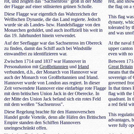
rot, und zeigten das "Sachsenross" groß in der Mitte
red, and show
der Flagge auf einer stilisierten grünen Scholle.
the flag on a s
Diese Flagge war eigentlich das Wahrzeichen der
This flag was
Welfischen Dynastie, die das Land regierte. Jedoch
dynasty, whic
wurde sie als Landes- bzw. Handelsflagge von den
tolerated by t
Monarchen geduldet, und auch inoffiziell bis weit in
and was unoff
das 19. Jahrhundert hinein verwendet.
Auf der Seeflagge war das Sachsenross im Obereck
At the naval 
zu finden, damit das Schiff auch bei Windstille
upper canton s
einwandfrei zu identifizieren war.
even with no
Zwischen 1714 und 1837 war Hannover in
Between 171
Personalunion mit
Großbritannien
und
Irland
Great Britain
verbunden, d.h., der Monarch von Hannover war
means that th
auch der Monarch von Großbritannien und Irland.
sovereign of 
Hannover wurde von London aus regiert. In dieser
governed fr
Zeit verwendete Hannover eine einfarbige rote Flagge
In that times
mit dem britischen Union Jack in der Oberecke. In
flag with the 
der Mitte des Union Jack befand sich ein rotes Feld
quadrant. In 
mit dem weißen "Sachsenross".
a red field w
Diese Regelung brachte für den Hannoverschen
This regulati
Handel große Vorteile, denn alle Häfen des Britischen
advantages, b
Empire standen den Schiffen Hannovers
were fully op
uneingeschränkt offen.