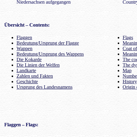
Niedersachsen aufgegangen
Countr
Übersicht
– Contents:
Flaggen
Flags
Bedeutung/Ursprung der Flagge
Meaning
Wappen
Coat o
Bedeutung/Ursprung des Wappens
Meanin
Die Kokarde
The co
Die Linien der Welfen
The dyn
Landkarte
Map
Zahlen und Fakten
Number
Geschichte
History
Ursprung des Landesnamens
Origin 
Flaggen
– Flags: