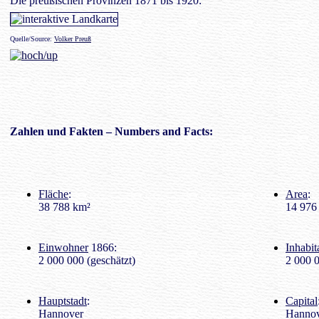
Die preußischen Provinzen 1871 bis 1920:
Quelle/Source:
Volker Preuß
Zahlen
und Fakten – Numbers and Facts:
Fläche
:
Area
:
38 788 km²
14 976 
Einwohner
1866:
Inhabit
2 000 000 (geschätzt)
2 000 
Hauptstadt
:
Capital
Hannover
Hanno