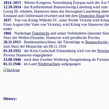
1814–1815
· Wiener Kongress, Neuordnung Europas nach der Ära 
12.10.1814
· das Kurfürstentum Braunschweig-Lüneburg wird zum 
Georg III. erhoben, Hannover muss das Herzogtum Lauenburg abtrete
Emsland und Ostfriesland erweitert und tritt dem
Deutschen Bund
be
1837
· Tod von König Wilhelm IV., seine Nichte Victoria wird Köni
Ernst August (der Vater von Victoria), wird König von Hannover di
endet
1866
· Niederlage
Österreichs
und seiner Verbündeten (darunter Ha
Sturz der Welfen-Dynastie, Hannover wird preußische Provinz
28.11.1913
· Bundesratsbeschluss: die Thronfolge in
Braunschweig
g
zum Sturz der Monarchie am 08.11.1918
01.10.1932
· der Kreis Grafschaft Schaumburg wird von der
Provin
Provinz Hannover eingegliedert
23.08.1946
· nach dem Zweiten Weltkrieg Neugründung als Freistaa
01.11.1946
· im Land
Niedersachsen
aufgegangen
History
: