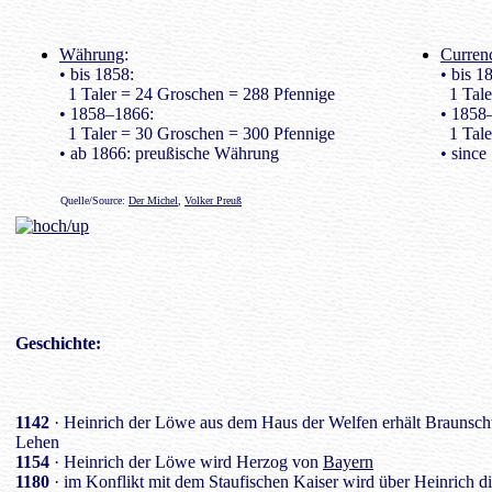
Währung
:
Curren
• bis 1858:
• bis 1
1 Taler = 24 Groschen = 288 Pfennige
1 Tale
• 1858–1866:
• 1858
1 Taler = 30 Groschen = 300 Pfennige
1 Tale
• ab 1866: preußische Währung
• since
Quelle/Source:
Der Michel
,
Volker Preuß
Geschichte
:
1142
· Heinrich der Löwe aus dem Haus der Welfen erhält Brauns
Lehen
1154
· Heinrich der Löwe wird Herzog von
Bayern
1180
· im Konflikt mit dem Staufischen Kaiser wird über Heinrich di