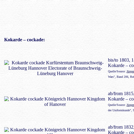
Kokarde
– cockade:
bis/to 1803, 
Kokarde – co
Quelle/Source:
Jürge
Wars", Band 206, Re
ab/from 1815
Kokarde – co
Quelle/Source:
Jürge
der Uniformkunde", S
ab/from 1832
Kokarde – co