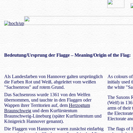
Bedeutung
/Ursprung der Flagge – Meaning/Origin of the Flag:
Als Landesfarben von Hannover galten ursprünglich
As colours of
die Farben Rot und Weiß, abgeleitet vom weißen
initialy used
"Sachsenross" auf rotem Grund.
the white "S
Das Sachsenross wurde 1361 von den Welfen
The Saxons R
übernommen, und tauchte in den Flaggen oder
(Welf) in 136
Wappen ihrer Territorien auf, dem
Herzogtum
arms of their 
Braunschweig
und dem Kurfürstentum
the Electorat
Braunschweig-Lüneburg (später Kurfürstentum und
Electorate a
Königreich Hannover genannt).
Die Flaggen von Hannover waren zunächst einfarbig
The flags of 