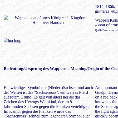
1814–1866,
mittleres Wap
Wappen Köni
– coat of ar
Quelle/Source: nach/
Bedeutung/
Ursprung des Wappens
– Meaning/Origin of the Coa
Ein wichtiges Symbol der (Nieder-)Sachsen und auch
An important
der Welfen ist das "Sachsenross", ein weißes Pferd
Guelph Dynast
auf rotem Grund. Es galt von alters her als das
on a red back
Zeichen des Herzogs Widukind, der im 8.
known as the
Jahrhundert Sachsen gegen die Franken verteidigte.
the Saxons aga
Im Kampf gegen die Franken wurde das
the fight aga
"Sachsenross" schnell zum legendären Symbol aller
quickly becam