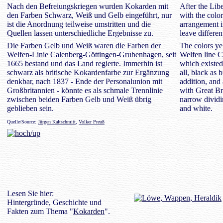
Nach den Befreiungskriegen wurden Kokarden mit
After the Lib
den Farben Schwarz, Weiß und Gelb eingeführt, nur
with the colo
ist die Anordnung teilweise umstritten und die
arrangement is
Quellen lassen unterschiedliche Ergebnisse zu.
leave different
Die Farben Gelb und Weiß waren die Farben der
The colors ye
Welfen-Linie Calenberg-Göttingen-Grubenhagen, seit
Welfen line 
1665 bestand und das Land regierte. Immerhin ist
which existed
schwarz als britische Kokardenfarbe zur Ergänzung
all, black as 
denkbar, nach 1837 - Ende der Personalunion mit
addition, and 
Großbritannien - könnte es als schmale Trennlinie
with Great Bri
zwischen beiden Farben Gelb und Weiß übrig
narrow dividi
geblieben sein.
and white.
Quelle/Source:
Jürgen Kaltschmitt
,
Volker Preuß
Lesen Sie hier:
Hintergründe, Geschichte und
Fakten zum Thema "
Kokarden
".