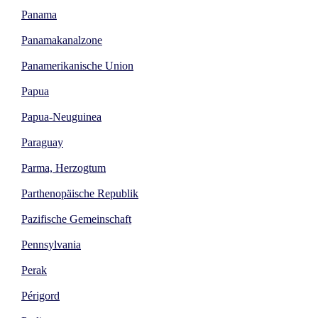
Panama
Panamakanalzone
Panamerikanische Union
Papua
Papua-Neuguinea
Paraguay
Parma, Herzogtum
Parthenopäische Republik
Pazifische Gemeinschaft
Pennsylvania
Perak
Périgord