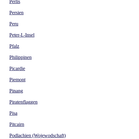
Perlis
Persien
Peru
Peter-I.-Insel
Pfalz
Philippinen
Picardie
Piemont
Pinang
Piratenflaggen
Pisa
Pitcairn
Podlachien (Wojewodschaft)